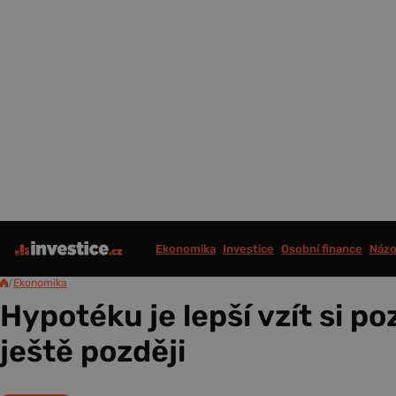
Ekonomika
Investice
Osobní finance
Názo
/
Ekonomika
Hypotéku je lepší vzít si po
ještě později