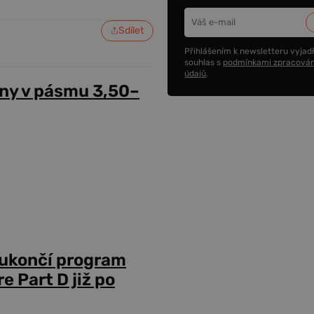
Sdílet
Přihlášením k newsletteru vyjadř
souhlas s
podmínkami zpracován
údajů
.
ny v pásmu 3,50–
 ukončí program
 Part D již po