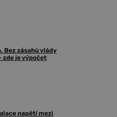
a. Bez zásahů vlády
 zde je výpočet
alace napětí mezi