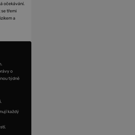
cká očekávání.
 se třemi
izikem a
m.
právy o
dnou týdně
,
nují každý
stí.