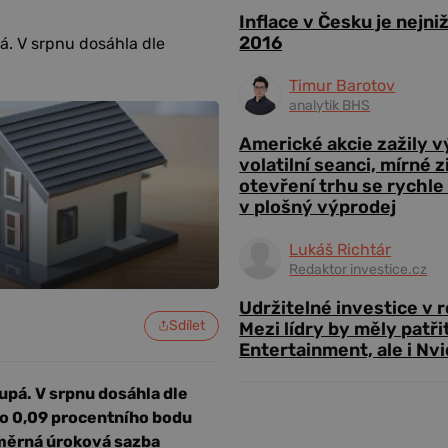
Inflace v Česku je nejni
2016
. V srpnu dosáhla dle
Timur Barotov
analytik BHS
Americké akcie zažily 
volatilní seanci, mírné 
otevření trhu se rychle
v plošný výprodej
Lukáš Richtár
Redaktor investice.cz
Udržitelné investice v 
Sdílet
Mezi lídry by měly patři
Entertainment, ale i Nvi
pá. V srpnu dosáhla dle
 o 0,09 procentního bodu
ůměrná úroková sazba