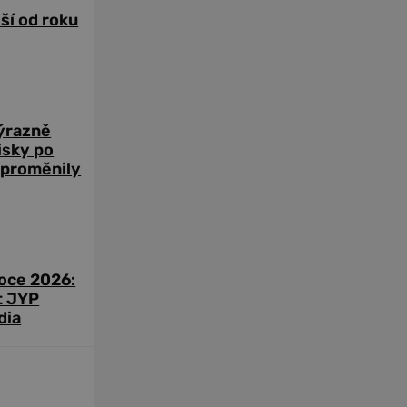
žší od roku
výrazně
zisky po
 proměnily
roce 2026:
t JYP
dia