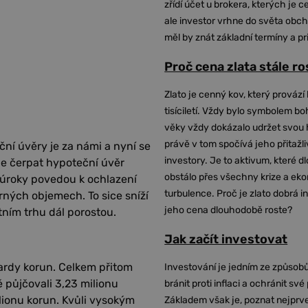
zřídí účet u brokera, kterých je c
ale investor vrhne do světa obch
měl by znát základní termíny a pr
Proč cena zlata stále r
Zlato je cenný kov, který provází 
tisíciletí. Vždy bylo symbolem bo
věky vždy dokázalo udržet svou 
právě v tom spočívá jeho přitažli
ní úvěry je za námi a nyní se
investory. Je to aktivum, které 
 je čerpat hypoteční úvěr
obstálo přes všechny krize a ek
í úroky povedou k ochlazení
turbulence. Proč je zlato dobrá i
ných objemech. To sice sníží
jeho cena dlouhodobě roste?
ním trhu dál porostou.
Jak začít investovat
ardy korun. Celkem přitom
Investování je jedním ze způsobů
 půjčovali 3,23 milionu
bránit proti inflaci a ochránit své
lionu korun. Kvůli vysokým
Základem však je, poznat nejprv