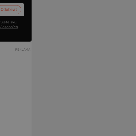
ujete svůj
í osobních
REKLAMA