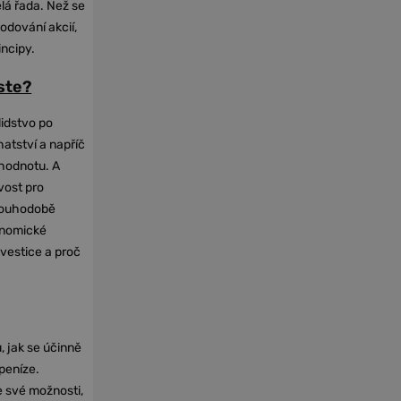
elá řada. Než se
odování akcií,
incipy.
oste?
lidstvo po
hatství a napříč
hodnotu. A
vost pro
dlouhodobě
onomické
nvestice a proč
, jak se účinně
 peníze.
e své možnosti,