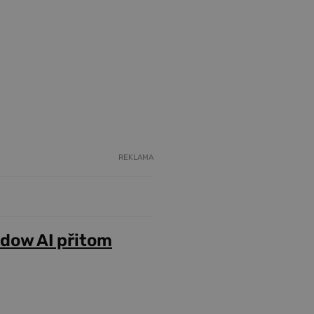
REKLAMA
adow AI přitom