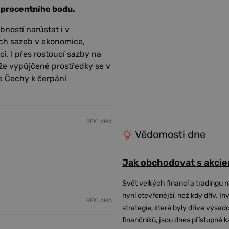
1 procentního bodu.
ností narůstat i v
ch sazeb v ekonomice,
i. I přes rostoucí sazby na
akže vypůjčené prostředky se v
je Čechy k čerpání
REKLAMA
Vědomosti dne
Jak obchodovat s akcie
Svět velkých financí a tradingu 
nyní otevřenější, než kdy dřív. In
REKLAMA
strategie, které byly dříve výsa
finančníků, jsou dnes přístupné 