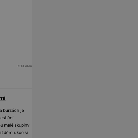
REKLAMA
mi
na burzách je
vestiční
dou malé skupiny
každému, kdo si