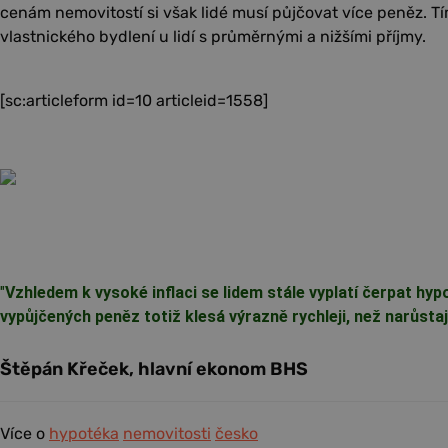
cenám nemovitostí si však lidé musí půjčovat více peněz. T
vlastnického bydlení u lidí s průměrnými a nižšími příjmy.
[sc:articleform id=10 articleid=1558]
"
Vzhledem k vysoké inflaci se lidem stále vyplatí čerpat hy
vypůjčených peněz totiž klesá výrazně rychleji, než narůstají
Štěpán Křeček, hlavní ekonom BHS
Více o
hypotéka
nemovitosti
česko