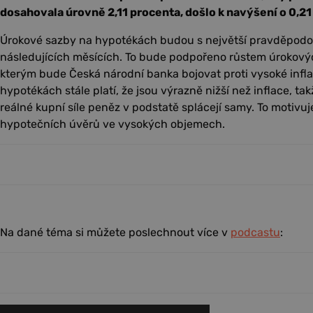
dosahovala úrovně 2,11 procenta, došlo k navýšení o 0,2
Úrokové sazby na hypotékách budou s největší pravděpodob
následujících měsících. To bude podpořeno růstem úrokový
kterým bude Česká národní banka bojovat proti vysoké inflac
hypotékách stále platí, že jsou výrazně nižší než inflace, t
reálné kupní síle peněz v podstatě splácejí samy. To motivu
hypotečních úvěrů ve vysokých objemech.
Na dané téma si můžete poslechnout více v
podcastu
: