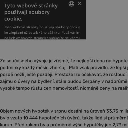
Ze současného vývoje je zřejmé, že nejlepší doba na hypoteč
podmínky každý měsíc zhoršují. Platí však pravidlo, že lepší
pozdě nežli ještě později. Přestože lze očekávat, že rostouc
zájmu o úvěry na bydlení, stále budou čerpány v nadprůměr
vysoké tempo růstu cen nemovitostí, nicméně ceny na realit
Objem nových hypoték v srpnu dosáhl na úroveň 33,73 mili
bylo vzato 10 444 hypotečních úvěrů, takže lidé si průměrně
korun. Před rokem byla průměrná výše hypotéky jen 2,79 mi