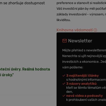
ím se zhoršuje dostupnost
preference a stanovit si realisti
Váš investiční plán by měl počítat
základy investování - výnosem, r
likviditou.
Knihovna vědomostí
Newsletter
Mějte přehled s newslettere
Nenechte si ujít nejnovější z
investicích a ekonomice. Je
vám pošleme:
poteční úvěry. Reálná hodnota
 úroky."
3 nejčtenější články
s hodnotnými informacemi
3 názory analytiků
kteří se těmto tématům vě
den,
nová videa a podcasty
k prohloubení vašich znalo