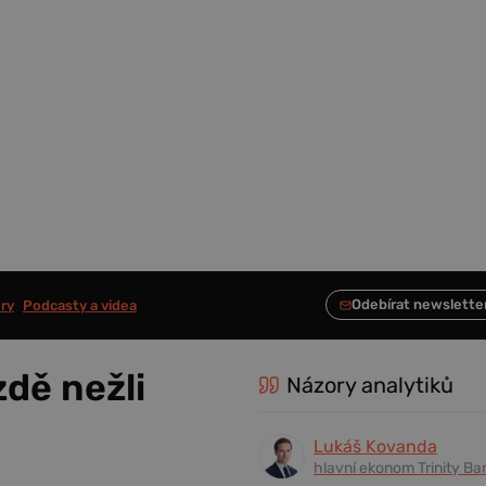
ry
Podcasty a videa
zdě nežli
Názory analytiků
Lukáš Kovanda
hlavní ekonom Trinity Ba