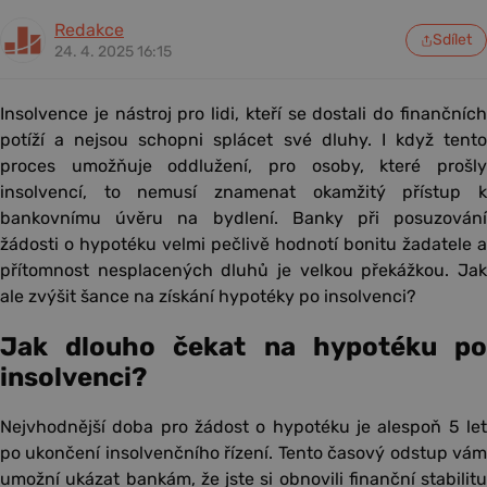
Redakce
Sdílet
24. 4. 2025 16:15
Insolvence je nástroj pro lidi, kteří se dostali do finančních
potíží a nejsou schopni splácet své dluhy. I když tento
proces umožňuje oddlužení, pro osoby, které prošly
insolvencí, to nemusí znamenat okamžitý přístup k
bankovnímu úvěru na bydlení. Banky při posuzování
žádosti o hypotéku velmi pečlivě hodnotí bonitu žadatele a
přítomnost nesplacených dluhů je velkou překážkou. Jak
ale zvýšit šance na získání hypotéky po insolvenci?
Jak dlouho čekat na hypotéku po
insolvenci?
Nejvhodnější doba pro žádost o hypotéku je alespoň 5 let
po ukončení insolvenčního řízení. Tento časový odstup vám
umožní ukázat bankám, že jste si obnovili finanční stabilitu