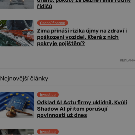
draho: pokuty za běžné ranní rutiny
řidičů
Osobní finance
Zima přináší rizika újmy na zdraví i
poškození vozidel. Která z nich
pokryje pojištění?
REKLAMA
Nejnovější články
Investice
Odklad AI Actu firmy uklidnil. Kvůli
Shadow AI přitom porušují
povinnosti už dnes
Investice