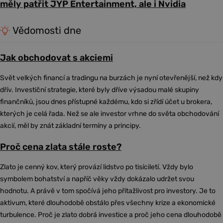
měly patřit JYP Entertainment, ale i Nvidia
Vědomosti dne
Jak obchodovat s akciemi
Svět velkých financí a tradingu na burzách je nyní otevřenější, než kdy
dřív. Investiční strategie, které byly dříve výsadou malé skupiny
finančníků, jsou dnes přístupné každému, kdo si zřídí účet u brokera,
kterých je celá řada. Než se ale investor vrhne do světa obchodování
akcií, měl by znát základní termíny a principy.
Proč cena zlata stále roste?
Zlato je cenný kov, který provází lidstvo po tisíciletí. Vždy bylo
symbolem bohatství a napříč věky vždy dokázalo udržet svou
hodnotu. A právě v tom spočívá jeho přitažlivost pro investory. Je to
aktivum, které dlouhodobě obstálo přes všechny krize a ekonomické
turbulence. Proč je zlato dobrá investice a proč jeho cena dlouhodobě