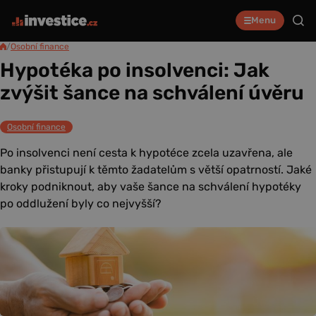
Menu
/
Osobní finance
Hypotéka po insolvenci: Jak
zvýšit šance na schválení úvěru
Osobní finance
Po insolvenci není cesta k hypotéce zcela uzavřena, ale
banky přistupují k těmto žadatelům s větší opatrností. Jaké
kroky podniknout, aby vaše šance na schválení hypotéky
po oddlužení byly co nejvyšší?