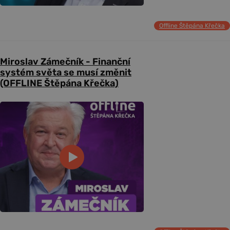
Offline Štěpána Křečka
Miroslav Zámečník - Finanční
systém světa se musí změnit
(OFFLINE Štěpána Křečka)