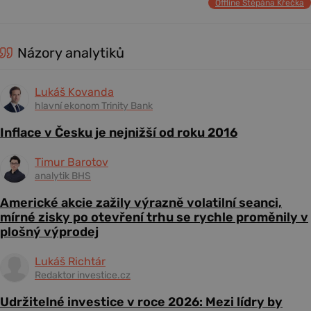
Offline Štěpána Křečka
Názory analytiků
Lukáš Kovanda
hlavní ekonom Trinity Bank
Inflace v Česku je nejnižší od roku 2016
Timur Barotov
analytik BHS
Americké akcie zažily výrazně volatilní seanci,
mírné zisky po otevření trhu se rychle proměnily v
plošný výprodej
Lukáš Richtár
Redaktor investice.cz
Udržitelné investice v roce 2026: Mezi lídry by