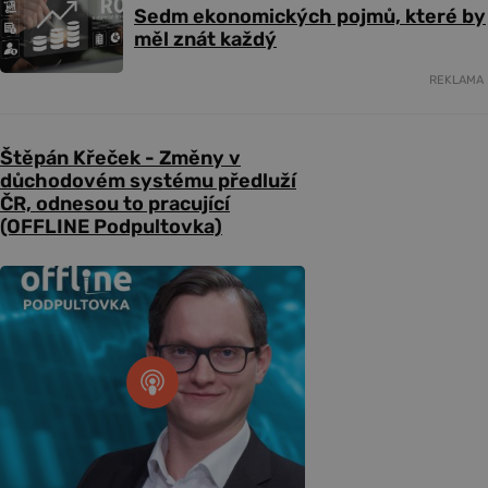
Sedm ekonomických pojmů, které by
měl znát každý
REKLAMA
Štěpán Křeček - Změny v
důchodovém systému předluží
ČR, odnesou to pracující
(OFFLINE Podpultovka)