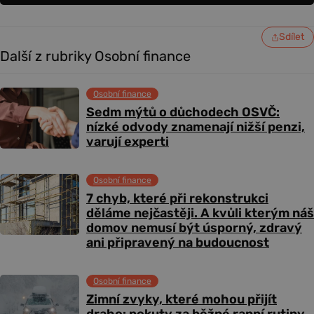
Sdílet
Další z rubriky Osobní finance
Osobní finance
Sedm mýtů o důchodech OSVČ:
nízké odvody znamenají nižší penzi,
varují experti
Osobní finance
7 chyb, které při rekonstrukci
děláme nejčastěji. A kvůli kterým náš
domov nemusí být úsporný, zdravý
ani připravený na budoucnost
Osobní finance
Zimní zvyky, které mohou přijít