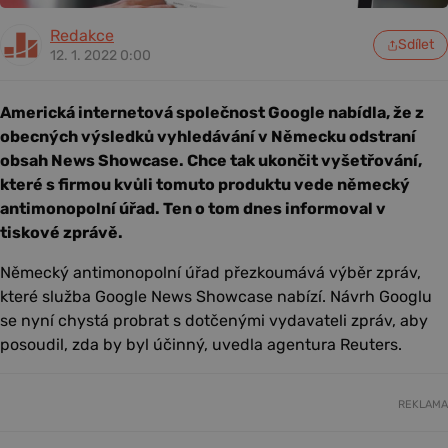
Redakce
Sdílet
12. 1. 2022 0:00
Americká internetová společnost Google nabídla, že z
obecných výsledků vyhledávání v Německu odstraní
obsah News Showcase. Chce tak ukončit vyšetřování,
které s firmou kvůli tomuto produktu vede německý
antimonopolní úřad. Ten o tom dnes informoval v
tiskové zprávě.
Německý antimonopolní úřad přezkoumává výběr zpráv,
které služba Google News Showcase nabízí. Návrh Googlu
se nyní chystá probrat s dotčenými vydavateli zpráv, aby
posoudil, zda by byl účinný, uvedla agentura Reuters.
REKLAMA