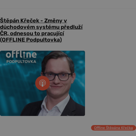
Štěpán Křeček - Změny v
důchodovém systému předluží
ČR, odnesou to pracující
(OFFLINE Podpultovka)
Offline Štěpána Křečka