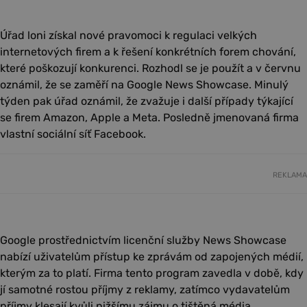
Úřad loni získal nové pravomoci k regulaci velkých
internetových firem a k řešení konkrétních forem chování,
které poškozují konkurenci. Rozhodl se je použít a v červnu
oznámil, že se zaměří na Google News Showcase. Minulý
týden pak úřad oznámil, že zvažuje i další případy týkající
se firem Amazon, Apple a Meta. Posledně jmenovaná firma
vlastní sociální síť Facebook.
REKLAMA
Google prostřednictvím licenční služby News Showcase
nabízí uživatelům přístup ke zprávám od zapojených médií,
kterým za to platí. Firma tento program zavedla v době, kdy
jí samotné rostou příjmy z reklamy, zatímco vydavatelům
příjmy klesají kvůli nižšímu zájmu o tištěná média.