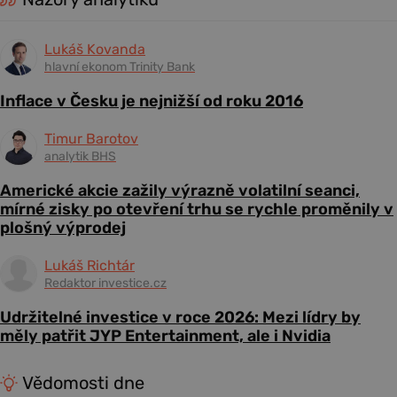
Lukáš Kovanda
hlavní ekonom Trinity Bank
Inflace v Česku je nejnižší od roku 2016
Timur Barotov
analytik BHS
Americké akcie zažily výrazně volatilní seanci,
mírné zisky po otevření trhu se rychle proměnily v
plošný výprodej
Lukáš Richtár
Redaktor investice.cz
Udržitelné investice v roce 2026: Mezi lídry by
měly patřit JYP Entertainment, ale i Nvidia
Vědomosti dne