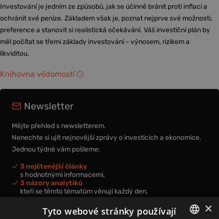
Investování je jedním ze způsobů, jak se účinně bránit proti inflaci a
ochránit své peníze. Základem však je, poznat nejprve své možnosti,
preference a stanovit si realistická očekávání. Váš investiční plán by
měl počítat se třemi základy investování - výnosem, rizikem a
likviditou.
Knihovna vědomostí
Newsletter
Mějte přehled s newsletterem.
Nenechte si ujít nejnovější zprávy o investicích a ekonomice.
Jednou týdně vám pošleme:
3 nejčtenější články
s hodnotnými informacemi,
3 názory analytiků
kteří se těmto tématům věnují každý den,
nová videa a podcasty
×
k prohloubení vašich znalostí.
Tyto webové stránky používají