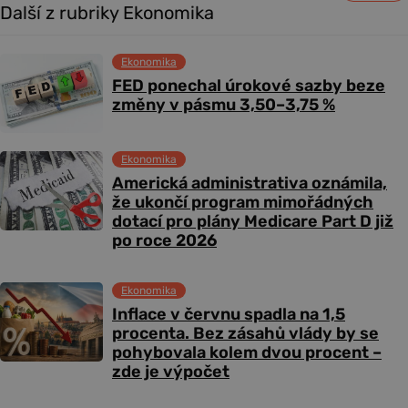
Další z rubriky Ekonomika
Ekonomika
FED ponechal úrokové sazby beze
změny v pásmu 3,50–3,75 %
Ekonomika
Americká administrativa oznámila,
že ukončí program mimořádných
dotací pro plány Medicare Part D již
po roce 2026
Ekonomika
Inflace v červnu spadla na 1,5
procenta. Bez zásahů vlády by se
pohybovala kolem dvou procent –
zde je výpočet