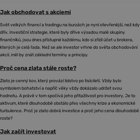
Jak obchodovat s akciemi
Svět velkých financí a tradingu na burzách je nyní otevřenější, než kdy
dřív. Investiční strategie, které byly dříve výsadou malé skupiny
finančníků, jsou dnes přístupné každému, kdo si zřídí účet u brokera,
kterých je celá řada. Než se ale investor vrhne do světa obchodování
akcií, měl by znát základní termíny a principy.
Proč cena zlata stále roste?
Zlato je cenný kov, který provází lidstvo po tisíciletí. Vždy bylo
symbolem bohatství a napříč věky vždy dokázalo udržet svou
hodnotu. A právě v tom spočívá jeho přitažlivost pro investory. Je to
aktivum, které dlouhodobě obstálo přes všechny krize a ekonomické
turbulence. Proč je zlato dobrá investice a proč jeho cena dlouhodobě
roste?
Jak začít investovat