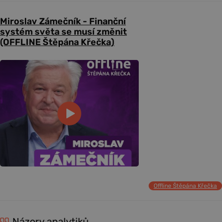
Miroslav Zámečník - Finanční
systém světa se musí změnit
(OFFLINE Štěpána Křečka)
Offline Štěpána Křečka
Názory analytiků