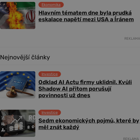
Ekonomika
Hlavním tématem dne byla prudká
eskalace napětí mezi USA a Íránem
REKLAMA
Nejnovější články
Investice
Odklad AI Actu firmy uklidnil. Kvůli
Shadow AI přitom porušují
povinnosti už dnes
Investice
Sedm ekonomických pojmů, které by
měl znát každý
REKLAMA