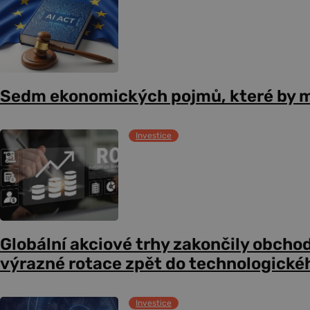
Sedm ekonomických pojmů, které by m
Investice
Globální akciové trhy zakončily obcho
výrazné rotace zpět do technologické
Investice