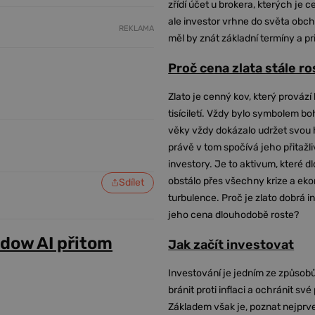
zřídí účet u brokera, kterých je c
ale investor vrhne do světa obch
REKLAMA
měl by znát základní termíny a pr
Proč cena zlata stále r
Zlato je cenný kov, který provází 
tisíciletí. Vždy bylo symbolem bo
věky vždy dokázalo udržet svou 
právě v tom spočívá jeho přitažli
investory. Je to aktivum, které 
obstálo přes všechny krize a ek
Sdílet
turbulence. Proč je zlato dobrá i
jeho cena dlouhodobě roste?
adow AI přitom
Jak začít investovat
Investování je jedním ze způsobů
bránit proti inflaci a ochránit své
Základem však je, poznat nejprv