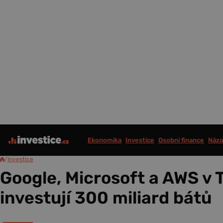
Ekonomika
Investice
Osobní finance
Názo
/
Investice
Google, Microsoft a AWS v 
investují 300 miliard bátů