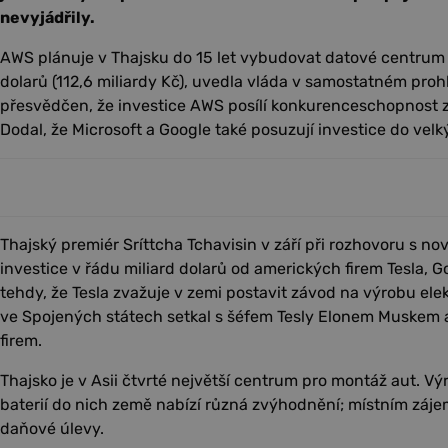
nevyjádřily.
AWS plánuje v Thajsku do 15 let vybudovat datové centrum 
dolarů (112,6 miliardy Kč), uvedla vláda v samostatném prohl
přesvědčen, že investice AWS posílí konkurenceschopnost ze
Dodal, že Microsoft a Google také posuzují investice do vel
Thajský premiér Sríttcha Tchavisin v září při rozhovoru s no
investice v řádu miliard dolarů od amerických firem Tesla, G
tehdy, že Tesla zvažuje v zemi postavit závod na výrobu elek
ve Spojených státech setkal s šéfem Tesly Elonem Muskem a
firem.
Thajsko je v Asii čtvrté největší centrum pro montáž aut. V
baterií do nich země nabízí různá zvýhodnění; místním záj
daňové úlevy.