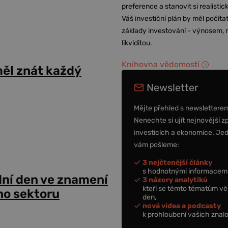
preference a stanovit si realisti
Váš investiční plán by měl počítat
základy investování - výnosem, r
likviditou.
Knihovna vědomostí
ěl znát každý
Newsletter
Mějte přehled s newslettere
Nenechte si ujít nejnovější z
investicích a ekonomice. Je
vám pošleme:
3 nejčtenější články
s hodnotnými informacemi
dní den ve znamení
3 názory analytiků
kteří se těmto tématům vě
ho sektoru
den,
nová videa a podcasty
k prohloubení vašich znalo