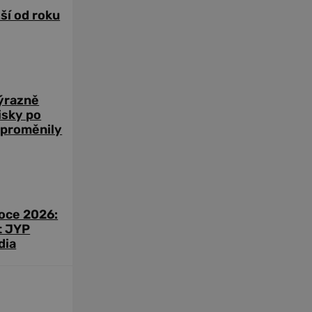
žší od roku
výrazně
zisky po
 proměnily
roce 2026:
t JYP
dia