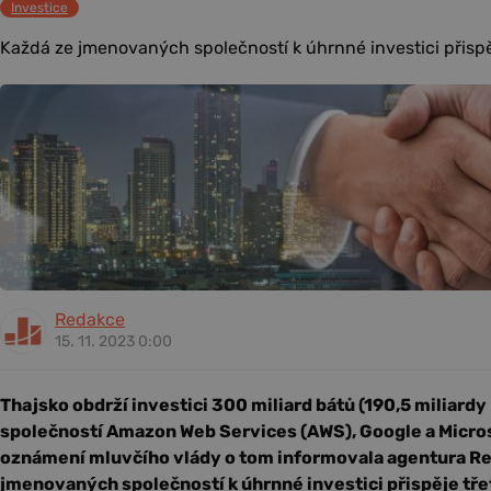
Investice
Každá ze jmenovaných společností k úhrnné investici přispěj
Redakce
15. 11. 2023 0:00
Thajsko obdrží investici 300 miliard bátů (190,5 miliard
společností Amazon Web Services (AWS), Google a Micros
oznámení mluvčího vlády o tom informovala agentura Re
jmenovaných společností k úhrnné investici přispěje třet