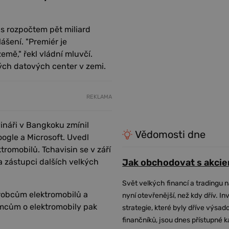
s rozpočtem pět miliard
ášení. "Premiér je
mě," řekl vládní mluvčí.
kých datových center v zemi.
REKLAMA
vináři v Bangkoku zmínil
Vědomosti dne
oogle a Microsoft. Uvedl
tromobilů. Tchavisin se v září
 zástupci dalších velkých
Jak obchodovat s akcie
Svět velkých financí a tradingu 
ýrobcům elektromobilů a
nyní otevřenější, než kdy dřív. In
emcům o elektromobily pak
strategie, které byly dříve výsa
finančníků, jsou dnes přístupné 