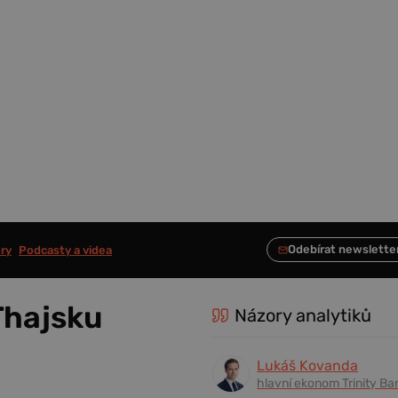
ry
Podcasty a videa
Thajsku
Názory analytiků
Lukáš Kovanda
hlavní ekonom Trinity Ba