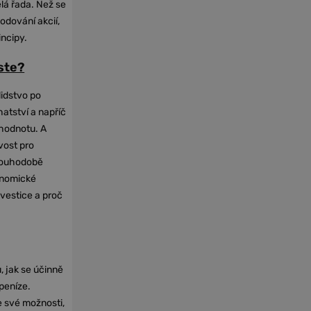
elá řada. Než se
odování akcií,
incipy.
oste?
lidstvo po
hatství a napříč
hodnotu. A
vost pro
dlouhodobě
onomické
nvestice a proč
, jak se účinně
 peníze.
e své možnosti,