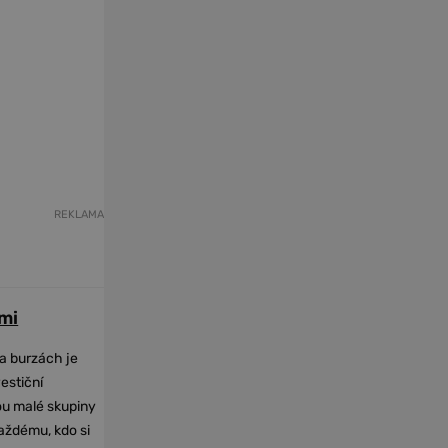
REKLAMA
mi
na burzách je
vestiční
dou malé skupiny
každému, kdo si