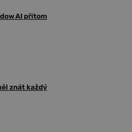
adow AI přitom
ěl znát každý