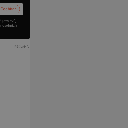
ujete svůj
í osobních
REKLAMA