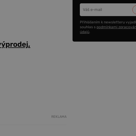
Přihlášením k newsletteru vyjadř
souhlas s
podmínkami zpracován
údajů
.
výprodej,
REKLAMA