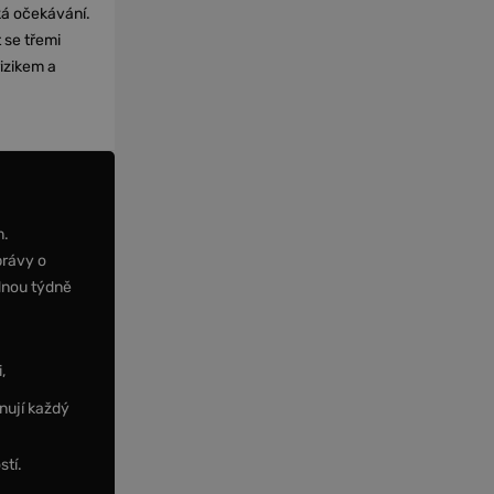
cká očekávání.
 se třemi
izikem a
m.
právy o
dnou týdně
,
nují každý
stí.