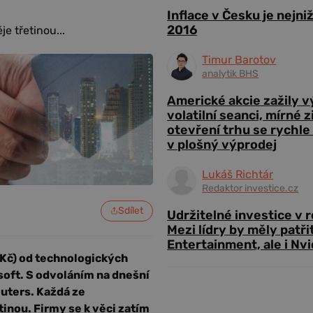
Inflace v Česku je nejni
2016
e třetinou...
Timur Barotov
analytik BHS
Americké akcie zažily 
volatilní seanci, mírné 
otevření trhu se rychle
v plošný výprodej
Lukáš Richtár
Redaktor investice.cz
Sdílet
Udržitelné investice v 
Mezi lídry by měly patři
Entertainment, ale i Nvi
y Kč) od technologických
oft. S odvoláním na dnešní
uters. Každá ze
inou. Firmy se k věci zatím