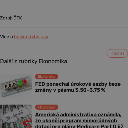
Zdroj: ČTK
Více o
banka
tržby
usa
Sdílet
Další z rubriky Ekonomika
Ekonomika
FED ponechal úrokové sazby beze
změny v pásmu 3,50–3,75 %
Ekonomika
Americká administrativa oznámila,
že ukončí program mimořádných
dotací pro plány Medicare Part D již