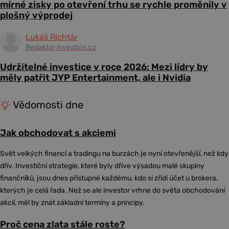
mírné zisky po otevření trhu se rychle proměnily v
plošný výprodej
Lukáš Richtár
Redaktor investice.cz
Udržitelné investice v roce 2026: Mezi lídry by
měly patřit JYP Entertainment, ale i Nvidia
Vědomosti dne
Jak obchodovat s akciemi
Svět velkých financí a tradingu na burzách je nyní otevřenější, než kdy
dřív. Investiční strategie, které byly dříve výsadou malé skupiny
finančníků, jsou dnes přístupné každému, kdo si zřídí účet u brokera,
kterých je celá řada. Než se ale investor vrhne do světa obchodování
akcií, měl by znát základní termíny a principy.
Proč cena zlata stále roste?