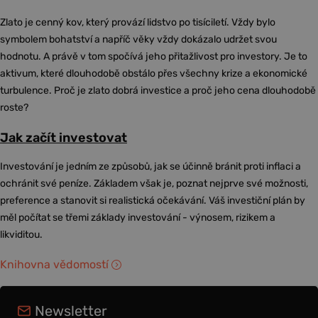
Zlato je cenný kov, který provází lidstvo po tisíciletí. Vždy bylo
symbolem bohatství a napříč věky vždy dokázalo udržet svou
hodnotu. A právě v tom spočívá jeho přitažlivost pro investory. Je to
aktivum, které dlouhodobě obstálo přes všechny krize a ekonomické
turbulence. Proč je zlato dobrá investice a proč jeho cena dlouhodobě
roste?
Jak začít investovat
Investování je jedním ze způsobů, jak se účinně bránit proti inflaci a
ochránit své peníze. Základem však je, poznat nejprve své možnosti,
preference a stanovit si realistická očekávání. Váš investiční plán by
měl počítat se třemi základy investování - výnosem, rizikem a
likviditou.
Knihovna vědomostí
Newsletter