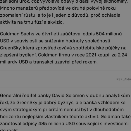
základní úrok, což vyvolává obavy o další vývoj ekonomiky.
Mnoho manažerů předpovídá ve druhé polovině roku
zpomalení růstu, a to je i jeden z důvodů, proč ochladla
aktivita na trhu fúzí a akvizic.
Goldman Sachs ve čtvrtletí zaúčtoval odpis 504 milionů
USD v souvislosti se snížením hodnoty společnosti
GreenSky, která zprostředkovává spotřebitelské půjčky na
zlepšení bydlení. Goldman firmu v roce 2021 koupil za 2,24
miliardy USD a transakci uzavřel před rokem.
REKLAMA
Generální ředitel banky David Solomon v dubnu analytikům
řekl, že GreenSky je dobrý byznys, ale banka vzhledem ke
svým strategickým prioritám nemusí být v dlouhodobém
horizontu nejlepším vlastníkem těchto aktivit. Goldman také
zaúčtoval odpisy 485 milionů USD související s investicemi
do realit.