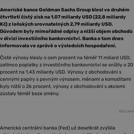
Americké bance Goldman Sachs Group klesl ve druhém
čtvrtletí čistý zisk na 1,07 miliardy USD (22,8 miliardy
Kč) z loňských srovnatelných 2,79 miliardy USD.
Důvodem byly mimořádné odpisy a nižší objem obchodů
v divizi investičního bankovnictví. Banka o tom dnes
informovala ve zprávě o výsledcích hospodaření.
Čisté výnosy klesly o osm procent na téměř 11 miliard USD,
zatímco poplatky z investičního bankovnictví se snížily o 20
procent na 1,43 miliardy USD. Výnosy z obchodování s
cennými papíry s pevným výnosem, měnami a komoditami
byly nižší o 26 procent, výnosy z obchodování s akciemi
zůstaly téměř beze změny.
REKLAMA
Americká centrální banka (Fed) už desetkrát zvýšila