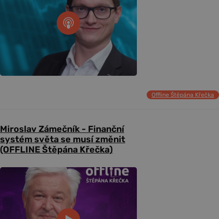
Offline Štěpána Křečka
Miroslav Zámečník - Finanční
systém světa se musí změnit
(OFFLINE Štěpána Křečka)