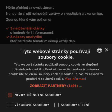
Mějte přehled s newsletterem.
Nenechte si ujít nejnovější zprávy o investicích a ekonomice.
Jednou týdně vám pošleme:
3 nejčtenější články
s hodnotnými informacemi,
3 názory analytiků
kteří se těmto tématům věnují každý den,
nová videa a podcasty
×
k prohloubení vašich znalostí.
Tyto webové stránky používají
soubory cookie.
CZECH
Tyto webové stránky používají soubory cookie ke zlepšení
uživatelského zážitku. Používáním našich webových stránek
CZ
souhlasíte se všemi soubory cookie v souladu s našimi zásadami
Přihlášením k newsletteru vyjadřujete svůj souhlas s
podmínkami
používání souborů cookie.
Více informací
zpracování osobních údajů
.
ZOBRAZIT PARTNERY
(1491) →
Kontakt
NEZBYTNĚ NUTNÉ SOUBORY
Zásady používání souborů cookies
Zpracování osobních údajů
VÝKONOVÉ SOUBORY
SOUBORY CÍLENÍ
Autoři