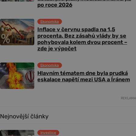
po roce 2026
Ekonomika
Inflace v červnu spadla na 1,5
procenta. Bez zásahů vlády by se
pohybovala kolem dvou procent –
zde je výpočet
Ekonomika
Hlavním tématem dne byla prudká
eskalace napětí mezi USA a Íránem
REKLAMA
Nejnovější články
Investice