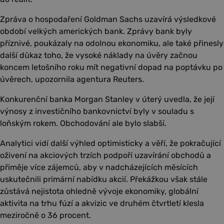
Zpráva o hospodaření Goldman Sachs uzavírá výsledkové
období velkých amerických bank. Zprávy bank byly
příznivé, poukázaly na odolnou ekonomiku, ale také přinesly
další důkaz toho, že vysoké náklady na úvěry začnou
koncem letošního roku mít negativní dopad na poptávku po
úvěrech, upozornila agentura Reuters.
Konkurenční banka Morgan Stanley v úterý uvedla, že její
výnosy z investičního bankovnictví byly v souladu s
loňským rokem. Obchodování ale bylo slabší.
Analytici vidí další výhled optimisticky a věří, že pokračující
oživení na akciových trzích podpoří uzavírání obchodů a
přiměje více zájemců, aby v nadcházejících měsících
uskutečnili primární nabídku akcií. Překážkou však stále
zůstává nejistota ohledně vývoje ekonomiky, globální
aktivita na trhu fúzí a akvizic ve druhém čtvrtletí klesla
meziročně o 36 procent.