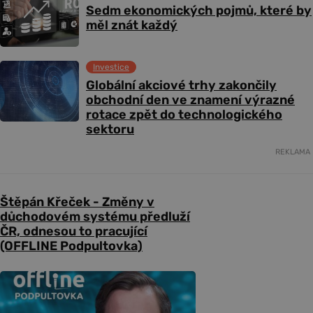
Sedm ekonomických pojmů, které by
měl znát každý
Investice
Globální akciové trhy zakončily
obchodní den ve znamení výrazné
rotace zpět do technologického
sektoru
REKLAMA
Štěpán Křeček - Změny v
důchodovém systému předluží
ČR, odnesou to pracující
(OFFLINE Podpultovka)