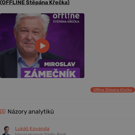
(OFFLINE Štěpána Křečka)
Offline Štěpána Křečka
Názory analytiků
Lukáš Kovanda
hlavní ekonom Trinity Bank