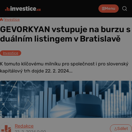
Menu
/
Investice
GEVORKYAN vstupuje na burzu s
duálním listingem v Bratislavě
Investice
K tomuto klíčovému milníku pro společnost i pro slovenský
kapitálový trh dojde 22. 2. 2024...
Redakce
Sdílet
22. 2. 2024 0:00