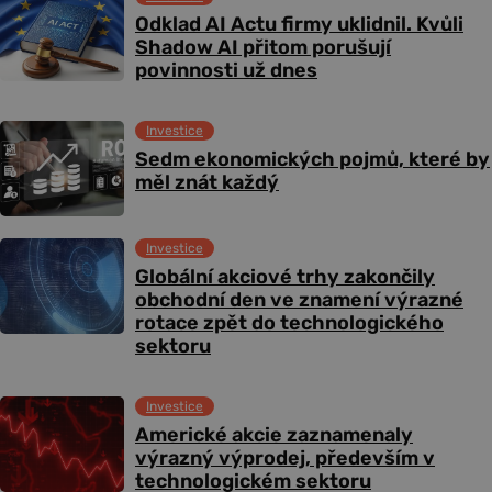
Odklad AI Actu firmy uklidnil. Kvůli
Shadow AI přitom porušují
povinnosti už dnes
Investice
Sedm ekonomických pojmů, které by
měl znát každý
Investice
Globální akciové trhy zakončily
obchodní den ve znamení výrazné
rotace zpět do technologického
sektoru
Investice
Americké akcie zaznamenaly
výrazný výprodej, především v
technologickém sektoru