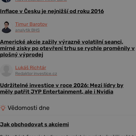
Inflace v Česku je nejnižší od roku 2016
Timur Barotov
analytik BHS
Americké akcie zažily výrazně volatilní seanci,
mírné zisky po otevření trhu se rychle proměnily v
plošný výprodej
Lukáš Richtár
Redaktor investice.cz
Udržitelné investice v roce 2026: Mezi lídry by
měly patřit JYP Entertainment, ale i Nvidia
Vědomosti dne
Jak obchodovat s akciemi