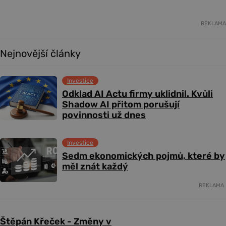
REKLAMA
Nejnovější články
Investice
Odklad AI Actu firmy uklidnil. Kvůli
Shadow AI přitom porušují
povinnosti už dnes
Investice
Sedm ekonomických pojmů, které by
měl znát každý
REKLAMA
Štěpán Křeček - Změny v