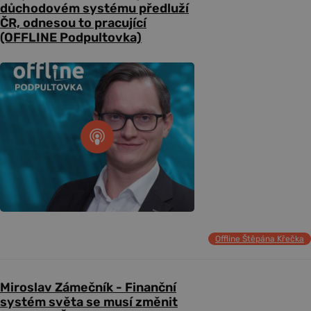
důchodovém systému předluží
ČR, odnesou to pracující
(OFFLINE Podpultovka)
Offline Štěpána Křečka
Miroslav Zámečník - Finanční
systém světa se musí změnit