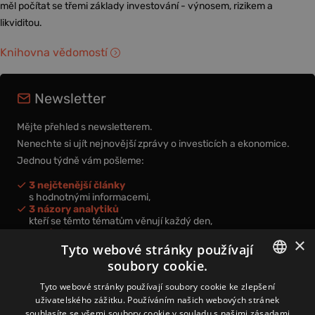
měl počítat se třemi základy investování - výnosem, rizikem a
likviditou.
Knihovna vědomostí
Newsletter
Mějte přehled s newsletterem.
Nenechte si ujít nejnovější zprávy o investicích a ekonomice.
Jednou týdně vám pošleme:
3 nejčtenější články
s hodnotnými informacemi,
3 názory analytiků
kteří se těmto tématům věnují každý den,
nová videa a podcasty
×
k prohloubení vašich znalostí.
Tyto webové stránky používají
soubory cookie.
CZECH
Tyto webové stránky používají soubory cookie ke zlepšení
uživatelského zážitku. Používáním našich webových stránek
CZ
souhlasíte se všemi soubory cookie v souladu s našimi zásadami
Přihlášením k newsletteru vyjadřujete svůj souhlas s
podmínkami