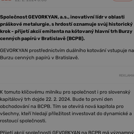
Společnost GEVORKYAN, a.s., inovativní lídr v oblasti
práškové metalurgie, s hrdostí oznamuje svůj historický
krok - přijetí akcií emitenta na kótovaný hlavní trh Burzy
cenných papírů v Bratislavě (BCPB).
GEVORKYAN prostřednictvím duálního kotování vstupuje na
Burzu cenných papírů v Bratislavě.
REKLAMA
K tomuto klíčovému milníku pro společnost i pro slovenský
kapitálový trh dojde 22. 2. 2024. Bude to první den
obchodování na BCPB. Tím se otevírá nová kapitola pro
všechny, kteří hledají příležitost investovat do dynamické a
rostoucí společnosti.
Přijetí akcií společnosti GEVORKYAN na BCPB má významný