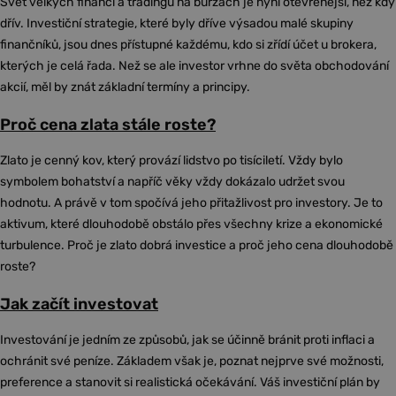
Svět velkých financí a tradingu na burzách je nyní otevřenější, než kdy
dřív. Investiční strategie, které byly dříve výsadou malé skupiny
finančníků, jsou dnes přístupné každému, kdo si zřídí účet u brokera,
kterých je celá řada. Než se ale investor vrhne do světa obchodování
akcií, měl by znát základní termíny a principy.
Proč cena zlata stále roste?
Zlato je cenný kov, který provází lidstvo po tisíciletí. Vždy bylo
symbolem bohatství a napříč věky vždy dokázalo udržet svou
hodnotu. A právě v tom spočívá jeho přitažlivost pro investory. Je to
aktivum, které dlouhodobě obstálo přes všechny krize a ekonomické
turbulence. Proč je zlato dobrá investice a proč jeho cena dlouhodobě
roste?
Jak začít investovat
Investování je jedním ze způsobů, jak se účinně bránit proti inflaci a
ochránit své peníze. Základem však je, poznat nejprve své možnosti,
preference a stanovit si realistická očekávání. Váš investiční plán by