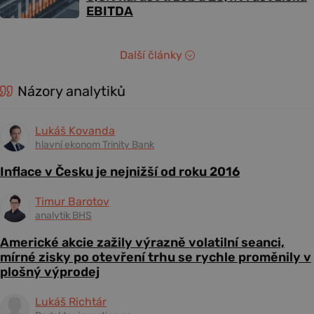
EBITDA
Další články
Názory analytiků
Lukáš Kovanda
hlavní ekonom Trinity Bank
Inflace v Česku je nejnižší od roku 2016
Timur Barotov
analytik BHS
Americké akcie zažily výrazně volatilní seanci,
mírné zisky po otevření trhu se rychle proměnily v
plošný výprodej
Lukáš Richtár