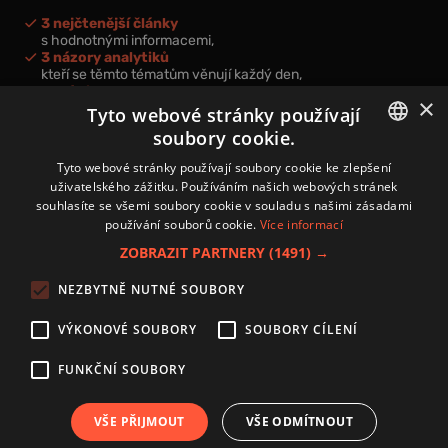
3 nejčtenější články
s hodnotnými informacemi,
3 názory analytiků
kteří se těmto tématům věnují každý den,
nová videa a podcasty
×
k prohloubení vašich znalostí.
Tyto webové stránky používají
soubory cookie.
CZECH
Tyto webové stránky používají soubory cookie ke zlepšení
uživatelského zážitku. Používáním našich webových stránek
CZ
souhlasíte se všemi soubory cookie v souladu s našimi zásadami
Přihlášením k newsletteru vyjadřujete svůj souhlas s
podmínkami
používání souborů cookie.
Více informací
zpracování osobních údajů
.
ZOBRAZIT PARTNERY
(1491) →
Kontakt
NEZBYTNĚ NUTNÉ SOUBORY
Zásady používání souborů cookies
Zpracování osobních údajů
VÝKONOVÉ SOUBORY
SOUBORY CÍLENÍ
Autoři
Nastavení cookies
FUNKČNÍ SOUBORY
VŠE PŘIJMOUT
VŠE ODMÍTNOUT