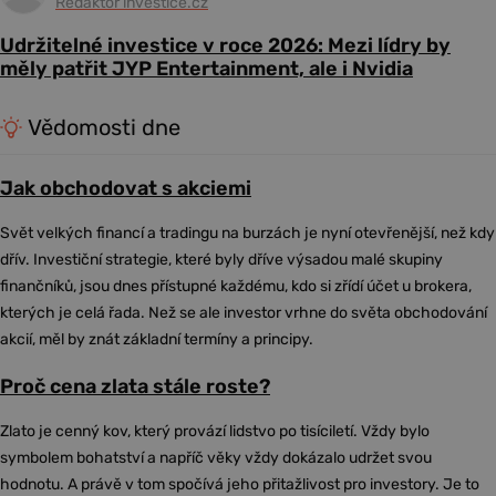
Redaktor investice.cz
Udržitelné investice v roce 2026: Mezi lídry by
měly patřit JYP Entertainment, ale i Nvidia
Vědomosti dne
Jak obchodovat s akciemi
Svět velkých financí a tradingu na burzách je nyní otevřenější, než kdy
dřív. Investiční strategie, které byly dříve výsadou malé skupiny
finančníků, jsou dnes přístupné každému, kdo si zřídí účet u brokera,
kterých je celá řada. Než se ale investor vrhne do světa obchodování
akcií, měl by znát základní termíny a principy.
Proč cena zlata stále roste?
Zlato je cenný kov, který provází lidstvo po tisíciletí. Vždy bylo
symbolem bohatství a napříč věky vždy dokázalo udržet svou
hodnotu. A právě v tom spočívá jeho přitažlivost pro investory. Je to