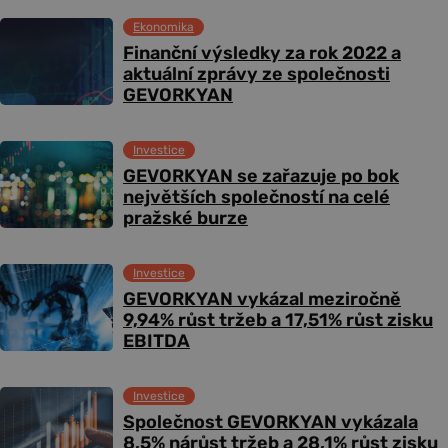
Ekonomika
Finanční výsledky za rok 2022 a
aktuální zprávy ze společnosti
GEVORKYAN
Investice
GEVORKYAN se zařazuje po bok
největších společností na celé
pražské burze
Investice
GEVORKYAN vykázal meziročně
9,94% růst tržeb a 17,51% růst zisku
EBITDA
Investice
Společnost GEVORKYAN vykázala
8,5% nárůst tržeb a 28,1% růst zisku