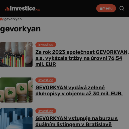
Menu
/
gevorkyan
gevorkyan
Investice
Za rok 2023 společnost GEVORKYAN,
a.s. vykázala tržby na úrovni 76,54
mil. EUR
Investice
GEVORKYAN vydává zelené
dluhopisy v objemu až 30 mil. EUR.
Investice
GEVORKYAN vstupuje na burzu s
duálním listingem v Bratislavě