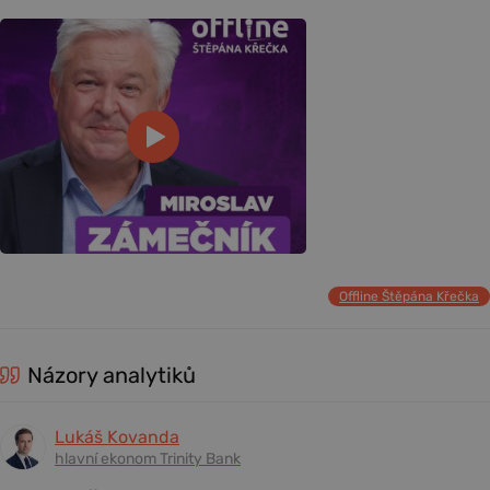
Offline Štěpána Křečka
Názory analytiků
Lukáš Kovanda
hlavní ekonom Trinity Bank