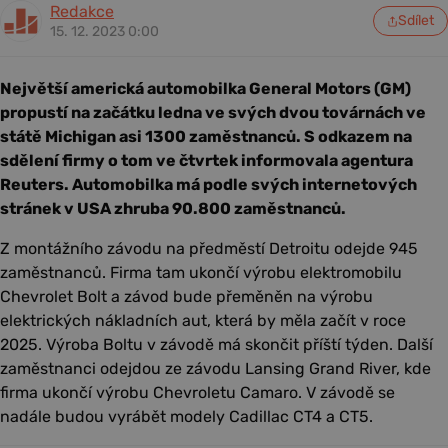
Redakce
Sdílet
15. 12. 2023 0:00
Největší americká automobilka General Motors (GM)
propustí na začátku ledna ve svých dvou továrnách ve
státě Michigan asi 1300 zaměstnanců. S odkazem na
sdělení firmy o tom ve čtvrtek informovala agentura
Reuters. Automobilka má podle svých internetových
stránek v USA zhruba 90.800 zaměstnanců.
Z montážního závodu na předměstí Detroitu odejde 945
zaměstnanců. Firma tam ukončí výrobu elektromobilu
Chevrolet Bolt a závod bude přeměněn na výrobu
elektrických nákladních aut, která by měla začít v roce
2025. Výroba Boltu v závodě má skončit příští týden. Další
zaměstnanci odejdou ze závodu Lansing Grand River, kde
firma ukončí výrobu Chevroletu Camaro. V závodě se
nadále budou vyrábět modely Cadillac CT4 a CT5.