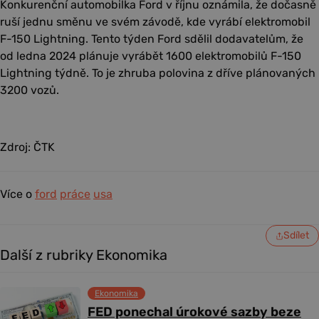
Konkurenční automobilka Ford v říjnu oznámila, že dočasně
ruší jednu směnu ve svém závodě, kde vyrábí elektromobil
F-150 Lightning. Tento týden Ford sdělil dodavatelům, že
od ledna 2024 plánuje vyrábět 1600 elektromobilů F-150
Lightning týdně. To je zhruba polovina z dříve plánovaných
3200 vozů.
Zdroj: ČTK
Více o
ford
práce
usa
Sdílet
Další z rubriky Ekonomika
Ekonomika
FED ponechal úrokové sazby beze