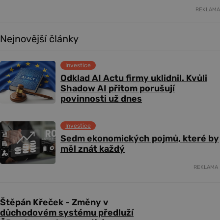
REKLAMA
Nejnovější články
Investice
Odklad AI Actu firmy uklidnil. Kvůli
Shadow AI přitom porušují
povinnosti už dnes
Investice
Sedm ekonomických pojmů, které by
měl znát každý
REKLAMA
Štěpán Křeček - Změny v
důchodovém systému předluží