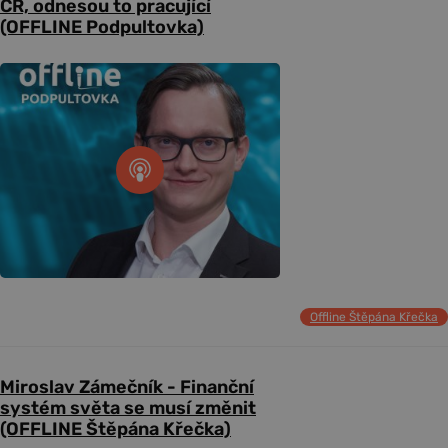
ČR, odnesou to pracující
(OFFLINE Podpultovka)
Offline Štěpána Křečka
Miroslav Zámečník - Finanční
systém světa se musí změnit
(OFFLINE Štěpána Křečka)