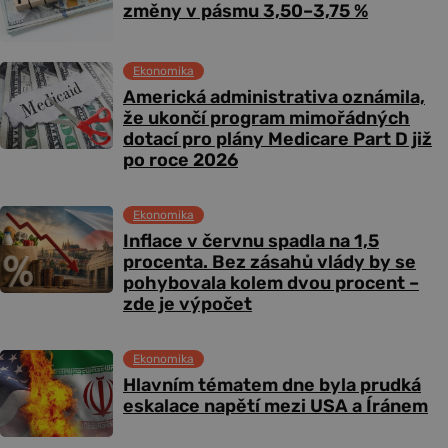
změny v pásmu 3,50–3,75 %
Ekonomika
Americká administrativa oznámila,
že ukončí program mimořádných
dotací pro plány Medicare Part D již
po roce 2026
Ekonomika
Inflace v červnu spadla na 1,5
procenta. Bez zásahů vlády by se
pohybovala kolem dvou procent –
zde je výpočet
Ekonomika
Hlavním tématem dne byla prudká
eskalace napětí mezi USA a Íránem