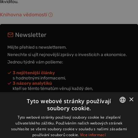
likviditou.
Knihovna vědomostí
Newsletter
Mějte přehled s newsletterem.
Nenechte si ujít nejnovější zprávy o investicích a ekonomice.
Jednou týdně vám pošleme:
3 nejčtenější články
s hodnotnými informacemi,
3 názory analytiků
kteří se těmto tématům věnují každý den,
nová videa a podcasty
×
k prohloubení vašich znalostí.
Tyto webové stránky používají
soubory cookie.
CZECH
Tyto webové stránky používají soubory cookie ke zlepšení
uživatelského zážitku. Používáním našich webových stránek
CZ
souhlasíte se všemi soubory cookie v souladu s našimi zásadami
Přihlášením k newsletteru vyjadřujete svůj souhlas s
podmínkami
používání souborů cookie.
Více informací
zpracování osobních údajů
.