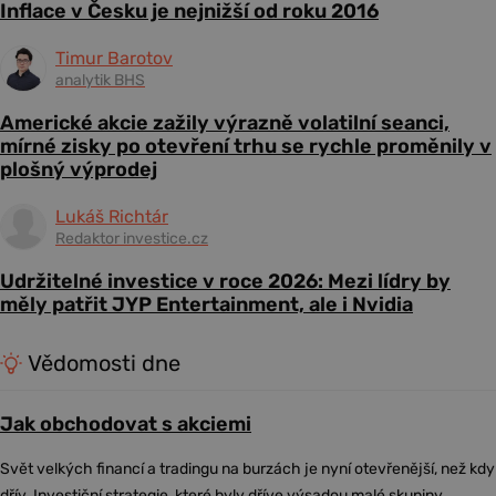
Inflace v Česku je nejnižší od roku 2016
Timur Barotov
analytik BHS
Americké akcie zažily výrazně volatilní seanci,
mírné zisky po otevření trhu se rychle proměnily v
plošný výprodej
Lukáš Richtár
Redaktor investice.cz
Udržitelné investice v roce 2026: Mezi lídry by
měly patřit JYP Entertainment, ale i Nvidia
Vědomosti dne
Jak obchodovat s akciemi
Svět velkých financí a tradingu na burzách je nyní otevřenější, než kdy
dřív. Investiční strategie, které byly dříve výsadou malé skupiny