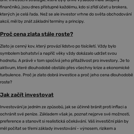
finančníků, jsou dnes přístupné každému, kdo si zřídí účet u brokera,
kterých je celá řada. Než se ale investor vrhne do světa obchodování
akcií, měl by znát základní termíny a principy.
Proč cena zlata stále roste?
Zlato je cenný kov, který provází lidstvo po tisíciletí. Vždy bylo
symbolem bohatství a napříč věky vždy dokázalo udržet svou
hodnotu. A právě v tom spočívá jeho přitažlivost pro investory. Je to
aktivum, které dlouhodobě obstálo přes všechny krize a ekonomické
turbulence. Proč je zlato dobrá investice a proč jeho cena dlouhodobě
roste?
Jak začít investovat
Investování je jedním ze způsobů, jak se účinně bránit proti inflaci a
ochránit své peníze. Základem však je, poznat nejprve své možnosti,
preference a stanovit si realistická očekávání. Váš investiční plán by
měl počítat se třemi základy investování - výnosem, rizikem a