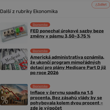
Sdílet
Další z rubriky Ekonomika
Ekonomika
FED ponechal úrokové sazby beze
změny v pásmu 3,50–3,75 %
Ekonomika
Americká administrativa oznámila,
že ukončí program mimořádných
dotací pro plány Medicare Part D již
po roce 2026
Ekonomika
Inflace v červnu spadla na 1,5
procenta. Bez zásahů vlády by se
pohybovala kolem dvou procent –
zde je výpočet