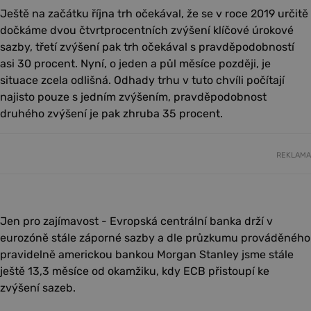
Ještě na začátku října trh očekával, že se v roce 2019 určitě
dočkáme dvou čtvrtprocentních zvýšení klíčové úrokové
sazby, třetí zvýšení pak trh očekával s pravděpodobností
asi 30 procent. Nyní, o jeden a půl měsíce později, je
situace zcela odlišná. Odhady trhu v tuto chvíli počítají
najisto pouze s jedním zvýšením, pravděpodobnost
druhého zvýšení je pak zhruba 35 procent.
REKLAMA
Jen pro zajímavost - Evropská centrální banka drží v
eurozóně stále záporné sazby a dle průzkumu prováděného
pravidelně americkou bankou Morgan Stanley jsme stále
ještě 13,3 měsíce od okamžiku, kdy ECB přistoupí ke
zvýšení sazeb.