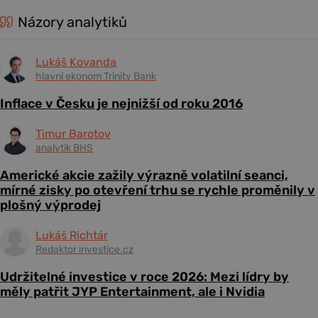
Názory analytiků
Lukáš Kovanda
hlavní ekonom Trinity Bank
Inflace v Česku je nejnižší od roku 2016
Timur Barotov
analytik BHS
Americké akcie zažily výrazně volatilní seanci,
mírné zisky po otevření trhu se rychle proměnily v
plošný výprodej
Lukáš Richtár
Redaktor investice.cz
Udržitelné investice v roce 2026: Mezi lídry by
měly patřit JYP Entertainment, ale i Nvidia