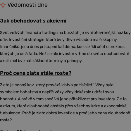
Vědomosti dne
Jak obchodovat s akciemi
Svět velkých financí a tradingu na burzách je nyní otevřenější, než kdy
dřív. Investiční strategie, které byly dříve výsadou malé skupiny
finančníků, jsou dnes přístupné každému, kdo si zřídí účet u brokera,
kterých je celá řada. Než se ale investor vrhne do světa obchodování
akcií, měl by znát základní termíny a principy.
Proč cena zlata stále roste?
Zlato je cenný kov, který provází lidstvo po tisíciletí. Vždy bylo
symbolem bohatství a napříč věky vždy dokázalo udržet svou
hodnotu. A právě v tom spočívá jeho přitažlivost pro investory. Je to
aktivum, které dlouhodobě obstálo přes všechny krize a ekonomické
turbulence. Proč je zlato dobrá investice a proč jeho cena dlouhodobě
roste?