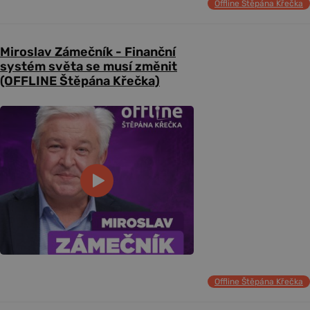
Offline Štěpána Křečka
Miroslav Zámečník - Finanční
systém světa se musí změnit
(OFFLINE Štěpána Křečka)
Offline Štěpána Křečka