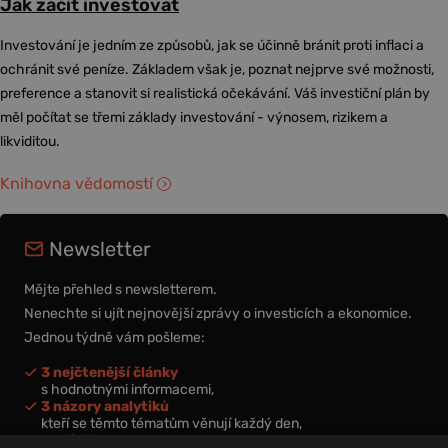
Jak začít investovat
Investování je jedním ze způsobů, jak se účinně bránit proti inflaci a
ochránit své peníze. Základem však je, poznat nejprve své možnosti,
preference a stanovit si realistická očekávání. Váš investiční plán by
měl počítat se třemi základy investování - výnosem, rizikem a
likviditou.
Knihovna vědomostí
Newsletter
Mějte přehled s newsletterem.
Nenechte si ujít nejnovější zprávy o investicích a ekonomice.
Jednou týdně vám pošleme:
3 nejčtenější články
s hodnotnými informacemi,
3 názory analytiků
kteří se těmto tématům věnují každý den,
nová videa a podcasty