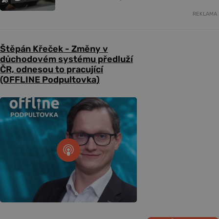
REKLAMA
Štěpán Křeček - Změny v
důchodovém systému předluží
ČR, odnesou to pracující
(OFFLINE Podpultovka)