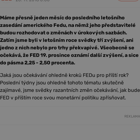
Máme přesně jeden měsíc do posledního letošního
zasedání amerického Fedu, na němž jeho představitelé
budou rozhodovat o změnách v úrokových sazbách.
Zatím jsme byli v letošním roce svědky tří zvýšení, ani
jedno z nich nebylo pro trhy překvapivé. Všeobecně se
očekává, že FED 19. prosince oznámí další zvýšení, a sice
do pásma 2,25 - 2,50 procenta.
Jaká jsou očekávání ohledně kroků FEDu pro příští rok?
Poslední týdny jsou ohledně tohoto tématu skutečně
zajímavé, jsme svědky razantních změn očekávání, jak bude
FED v příštím roce svou monetární politiku zpřísňovat.
REKLAMA