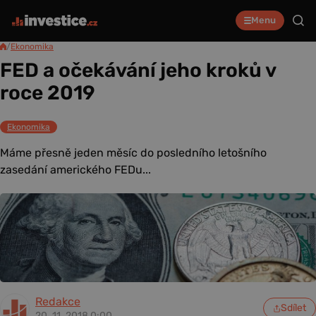
Menu
/
Ekonomika
FED a očekávání jeho kroků v
roce 2019
Ekonomika
Máme přesně jeden měsíc do posledního letošního
zasedání amerického FEDu...
Redakce
Sdílet
20. 11. 2018 0:00