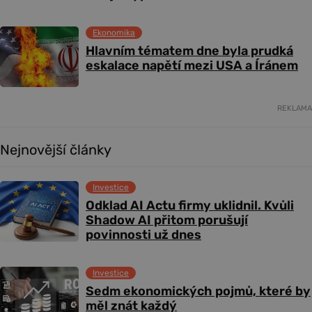
Ekonomika
Hlavním tématem dne byla prudká
eskalace napětí mezi USA a Íránem
REKLAMA
Nejnovější články
Investice
Odklad AI Actu firmy uklidnil. Kvůli
Shadow AI přitom porušují
povinnosti už dnes
Investice
Sedm ekonomických pojmů, které by
měl znát každý