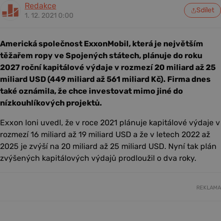
Redakce
Sdílet
1. 12. 2021 0:00
Americká společnost ExxonMobil, která je největším
těžařem ropy ve Spojených státech, plánuje do roku
2027 roční kapitálové výdaje v rozmezí 20 miliard až 25
miliard USD (449 miliard až 561 miliard Kč). Firma dnes
také oznámila, že chce investovat mimo jiné do
nízkouhlíkových projektů.
Exxon loni uvedl, že v roce 2021 plánuje kapitálové výdaje v
rozmezí 16 miliard až 19 miliard USD a že v letech 2022 až
2025 je zvýší na 20 miliard až 25 miliard USD. Nyní tak plán
zvýšených kapitálových výdajů prodloužil o dva roky.
REKLAMA