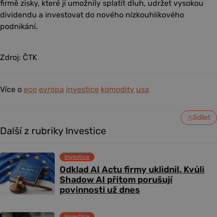
firmě zisky, které jí umožnily splatit dluh, udržet vysokou
dividendu a investovat do nového nízkouhlíkového
podnikání.
Zdroj: ČTK
Více o
eco
evropa
investice
komodity
usa
Sdílet
Další z rubriky Investice
Investice
Odklad AI Actu firmy uklidnil. Kvůli
Shadow AI přitom porušují
povinnosti už dnes
Investice