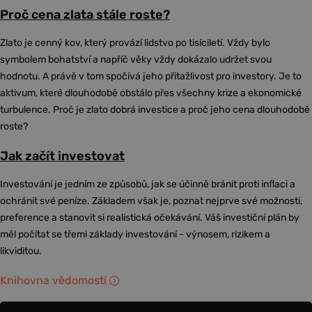
Proč cena zlata stále roste?
Zlato je cenný kov, který provází lidstvo po tisíciletí. Vždy bylo
symbolem bohatství a napříč věky vždy dokázalo udržet svou
hodnotu. A právě v tom spočívá jeho přitažlivost pro investory. Je to
aktivum, které dlouhodobě obstálo přes všechny krize a ekonomické
turbulence. Proč je zlato dobrá investice a proč jeho cena dlouhodobě
roste?
Jak začít investovat
Investování je jedním ze způsobů, jak se účinně bránit proti inflaci a
ochránit své peníze. Základem však je, poznat nejprve své možnosti,
preference a stanovit si realistická očekávání. Váš investiční plán by
měl počítat se třemi základy investování - výnosem, rizikem a
likviditou.
Knihovna vědomostí