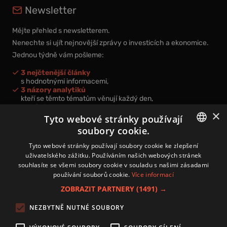
Newsletter
Mějte přehled s newsletterem.
Nenechte si ujít nejnovější zprávy o investicích a ekonomice.
Jednou týdně vám pošleme:
3 nejčtenější články
s hodnotnými informacemi,
3 názory analytiků
kteří se těmto tématům věnují každý den,
nová videa a podcasty
×
k prohloubení vašich znalostí.
Tyto webové stránky používají
soubory cookie.
CZECH
Tyto webové stránky používají soubory cookie ke zlepšení
uživatelského zážitku. Používáním našich webových stránek
CZ
souhlasíte se všemi soubory cookie v souladu s našimi zásadami
Přihlášením k newsletteru vyjadřujete svůj souhlas s
podmínkami
používání souborů cookie.
Více informací
zpracování osobních údajů
.
ZOBRAZIT PARTNERY
(1491) →
Kontakt
NEZBYTNĚ NUTNÉ SOUBORY
Zásady používání souborů cookies
Zpracování osobních údajů