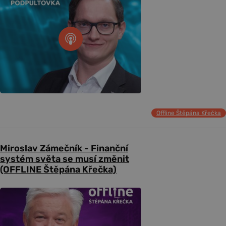
Offline Štěpána Křečka
Miroslav Zámečník - Finanční
systém světa se musí změnit
(OFFLINE Štěpána Křečka)