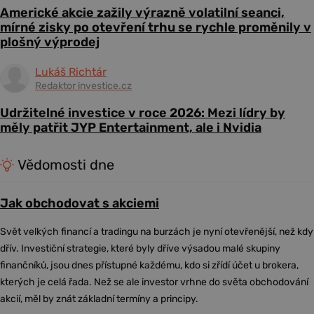
Americké akcie zažily výrazně volatilní seanci,
mírné zisky po otevření trhu se rychle proměnily v
plošný výprodej
Lukáš Richtár
Redaktor investice.cz
Udržitelné investice v roce 2026: Mezi lídry by
měly patřit JYP Entertainment, ale i Nvidia
Vědomosti dne
Jak obchodovat s akciemi
Svět velkých financí a tradingu na burzách je nyní otevřenější, než kdy
dřív. Investiční strategie, které byly dříve výsadou malé skupiny
finančníků, jsou dnes přístupné každému, kdo si zřídí účet u brokera,
kterých je celá řada. Než se ale investor vrhne do světa obchodování
akcií, měl by znát základní termíny a principy.