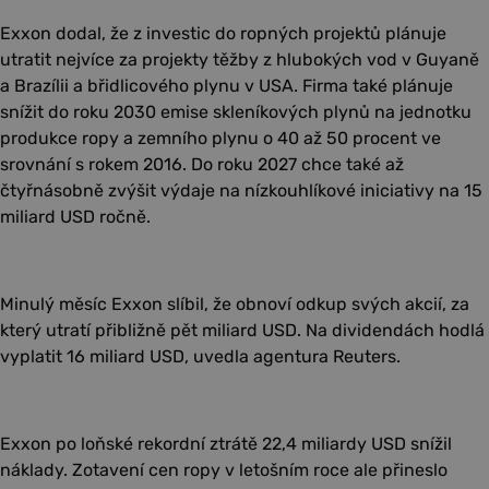
Exxon dodal, že z investic do ropných projektů plánuje
utratit nejvíce za projekty těžby z hlubokých vod v Guyaně
a Brazílii a břidlicového plynu v USA. Firma také plánuje
snížit do roku 2030 emise skleníkových plynů na jednotku
produkce ropy a zemního plynu o 40 až 50 procent ve
srovnání s rokem 2016. Do roku 2027 chce také až
čtyřnásobně zvýšit výdaje na nízkouhlíkové iniciativy na 15
miliard USD ročně.
Minulý měsíc Exxon slíbil, že obnoví odkup svých akcií, za
který utratí přibližně pět miliard USD. Na dividendách hodlá
vyplatit 16 miliard USD, uvedla agentura Reuters.
Exxon po loňské rekordní ztrátě 22,4 miliardy USD snížil
náklady. Zotavení cen ropy v letošním roce ale přineslo