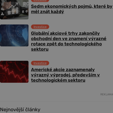
Sedm ekonomických pojmů, které by
měl znát každý
Investice
Globální akciové trhy zakončily
obchodní den ve znamení výrazné
rotace zpět do technologického
sektoru
Investice
Americké akcie zaznamenaly
výrazný výprodej, především v
technologickém sektoru
REKLAMA
Nejnovější články