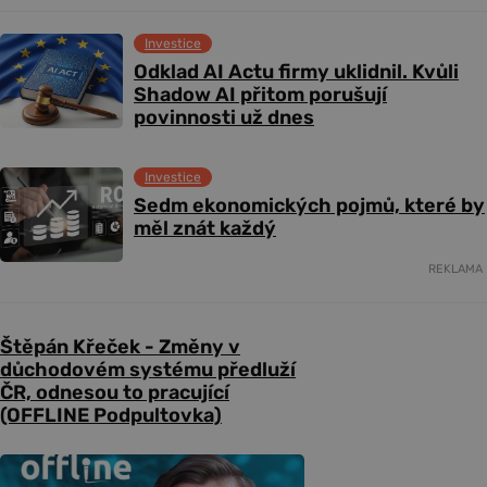
Investice
Odklad AI Actu firmy uklidnil. Kvůli
Shadow AI přitom porušují
povinnosti už dnes
Investice
Sedm ekonomických pojmů, které by
měl znát každý
REKLAMA
Štěpán Křeček - Změny v
důchodovém systému předluží
ČR, odnesou to pracující
(OFFLINE Podpultovka)