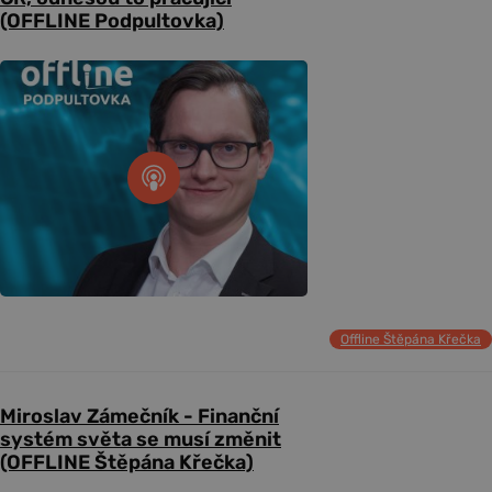
(OFFLINE Podpultovka)
Offline Štěpána Křečka
Miroslav Zámečník - Finanční
systém světa se musí změnit
(OFFLINE Štěpána Křečka)