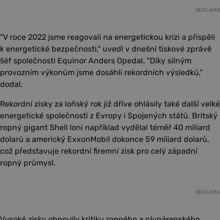
REKLAMA
"V roce 2022 jsme reagovali na energetickou krizi a přispěli
k energetické bezpečnosti," uvedl v dnešní tiskové zprávě
šéf společnosti Equinor Anders Opedal. "Díky silným
provozním výkonům jsme dosáhli rekordních výsledků,"
dodal.
Rekordní zisky za loňský rok již dříve ohlásily také další velké
energetické společnosti z Evropy i Spojených států. Britský
ropný gigant Shell loni například vydělal téměř 40 miliard
dolarů a americký ExxonMobil dokonce 59 miliard dolarů,
což představuje rekordní firemní zisk pro celý západní
ropný průmysl.
REKLAMA
Vysoké zisky obnovily kritiku ropného a plynárenského