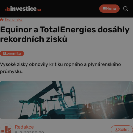
Menu
/
Ekonomika
Equinor a TotalEnergies dosáhly
rekordních zisků
Ekonomika
Vysoké zisky obnovily kritiku ropného a plynárenského
průmyslu...
Redakce
Sdílet
8. 2. 2023 0:00