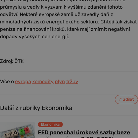
průmyslu a vedly k výzvám k vyššímu zdanění tohoto
odvětví. Některé evropské země už zavedly daň z
mimořádných zisků energetického sektoru. Chtějí tak získat
peníze na financování kroků, které mají zmírnit negativní
dopady vysokých cen energií.
Zdroj: ČTK
Více o
evropa
komodity
plyn
tržby
Sdílet
Další z rubriky Ekonomika
Ekonomika
FED ponechal úrokové sazby beze