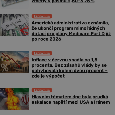
změny v pásmu 3,50–3,75 %
Ekonomika
Americká administrativa oznámila,
že ukončí program mimořádných
dotací pro plány Medicare Part D již
po roce 2026
Ekonomika
Inflace v červnu spadla na 1,5
procenta. Bez zásahů vlády by se
pohybovala kolem dvou procent –
zde je výpočet
Ekonomika
Hlavním tématem dne byla prudká
eskalace napětí mezi USA a Íránem