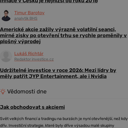
Inflace v Česku je nejnižší od roku 2016
Timur Barotov
analytik BHS
Americké akcie zažily výrazně volatilní seanci,
mírné zisky po otevření trhu se rychle proměnily v
plošný výprodej
Lukáš Richtár
Redaktor investice.cz
Udržitelné investice v roce 2026: Mezi lídry by
měly patřit JYP Entertainment, ale i Nvidia
Vědomosti dne
Jak obchodovat s akciemi
Svět velkých financí a tradingu na burzách je nyní otevřenější, než kdy
dřív. Investiční strategie, které byly dříve výsadou malé skupiny