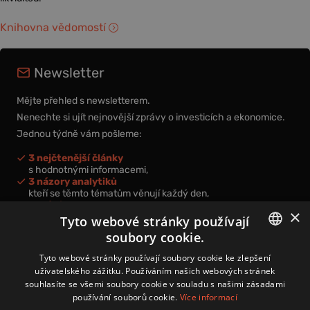
Knihovna vědomostí
Newsletter
Mějte přehled s newsletterem.
Nenechte si ujít nejnovější zprávy o investicích a ekonomice.
Jednou týdně vám pošleme:
3 nejčtenější články
s hodnotnými informacemi,
3 názory analytiků
kteří se těmto tématům věnují každý den,
nová videa a podcasty
×
k prohloubení vašich znalostí.
Tyto webové stránky používají
soubory cookie.
CZECH
Tyto webové stránky používají soubory cookie ke zlepšení
uživatelského zážitku. Používáním našich webových stránek
CZ
souhlasíte se všemi soubory cookie v souladu s našimi zásadami
Přihlášením k newsletteru vyjadřujete svůj souhlas s
podmínkami
používání souborů cookie.
Více informací
zpracování osobních údajů
.