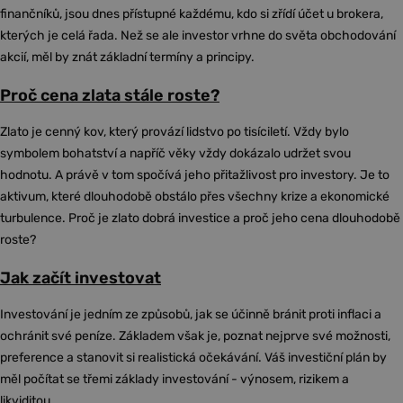
finančníků, jsou dnes přístupné každému, kdo si zřídí účet u brokera,
kterých je celá řada. Než se ale investor vrhne do světa obchodování
akcií, měl by znát základní termíny a principy.
Proč cena zlata stále roste?
Zlato je cenný kov, který provází lidstvo po tisíciletí. Vždy bylo
symbolem bohatství a napříč věky vždy dokázalo udržet svou
hodnotu. A právě v tom spočívá jeho přitažlivost pro investory. Je to
aktivum, které dlouhodobě obstálo přes všechny krize a ekonomické
turbulence. Proč je zlato dobrá investice a proč jeho cena dlouhodobě
roste?
Jak začít investovat
Investování je jedním ze způsobů, jak se účinně bránit proti inflaci a
ochránit své peníze. Základem však je, poznat nejprve své možnosti,
preference a stanovit si realistická očekávání. Váš investiční plán by
měl počítat se třemi základy investování - výnosem, rizikem a
likviditou.