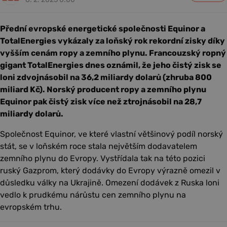
Přední evropské energetické společnosti Equinor a
TotalEnergies vykázaly za loňský rok rekordní zisky díky
vyšším cenám ropy a zemního plynu. Francouzský ropný
gigant TotalEnergies dnes oznámil, že jeho čistý zisk se
loni zdvojnásobil na 36,2 miliardy dolarů (zhruba 800
miliard Kč). Norský producent ropy a zemního plynu
Equinor pak čistý zisk více než ztrojnásobil na 28,7
miliardy dolarů.
Společnost Equinor, ve které vlastní většinový podíl norský
stát, se v loňském roce stala největším dodavatelem
zemního plynu do Evropy. Vystřídala tak na této pozici
ruský Gazprom, který dodávky do Evropy výrazně omezil v
důsledku války na Ukrajině. Omezení dodávek z Ruska loni
vedlo k prudkému nárůstu cen zemního plynu na
evropském trhu.