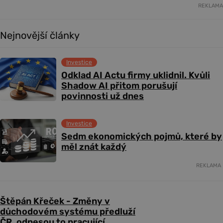
REKLAMA
Nejnovější články
Investice
Odklad AI Actu firmy uklidnil. Kvůli
Shadow AI přitom porušují
povinnosti už dnes
Investice
Sedm ekonomických pojmů, které by
měl znát každý
REKLAMA
Štěpán Křeček - Změny v
důchodovém systému předluží
ČR, odnesou to pracující