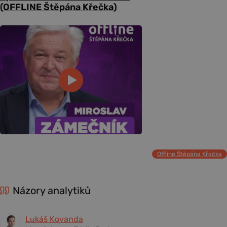
(OFFLINE Štěpána Křečka)
Offline Štěpána Křečka
Názory analytiků
Lukáš Kovanda