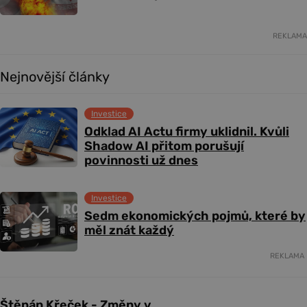
REKLAMA
Nejnovější články
Investice
Odklad AI Actu firmy uklidnil. Kvůli
Shadow AI přitom porušují
povinnosti už dnes
Investice
Sedm ekonomických pojmů, které by
měl znát každý
REKLAMA
Štěpán Křeček - Změny v