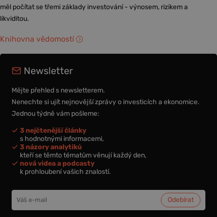
měl počítat se třemi základy investování - výnosem, rizikem a
likviditou.
Knihovna vědomostí
Newsletter
Mějte přehled s newsletterem.
Nenechte si ujít nejnovější zprávy o investicích a ekonomice.
Jednou týdně vám pošleme:
3 nejčtenější články
s hodnotnými informacemi,
3 názory analytiků
kteří se těmto tématům věnují každý den,
nová videa a podcasty
k prohloubení vašich znalostí.