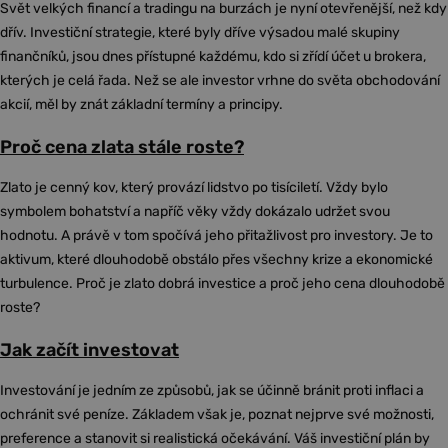
Svět velkých financí a tradingu na burzách je nyní otevřenější, než kdy
dřív. Investiční strategie, které byly dříve výsadou malé skupiny
finančníků, jsou dnes přístupné každému, kdo si zřídí účet u brokera,
kterých je celá řada. Než se ale investor vrhne do světa obchodování
akcií, měl by znát základní termíny a principy.
Proč cena zlata stále roste?
Zlato je cenný kov, který provází lidstvo po tisíciletí. Vždy bylo
symbolem bohatství a napříč věky vždy dokázalo udržet svou
hodnotu. A právě v tom spočívá jeho přitažlivost pro investory. Je to
aktivum, které dlouhodobě obstálo přes všechny krize a ekonomické
turbulence. Proč je zlato dobrá investice a proč jeho cena dlouhodobě
roste?
Jak začít investovat
Investování je jedním ze způsobů, jak se účinně bránit proti inflaci a
ochránit své peníze. Základem však je, poznat nejprve své možnosti,
preference a stanovit si realistická očekávání. Váš investiční plán by