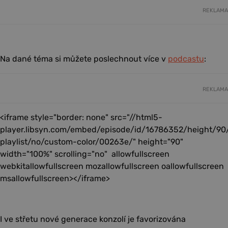
REKLAMA
Na dané téma si můžete poslechnout více v
podcastu
:
REKLAMA
<iframe style="border: none" src="//html5-
player.libsyn.com/embed/episode/id/16786352/height/90
playlist/no/custom-color/00263e/" height="90"
width="100%" scrolling="no" allowfullscreen
webkitallowfullscreen mozallowfullscreen oallowfullscreen
msallowfullscreen></iframe>
I ve střetu nové generace konzolí je favorizována