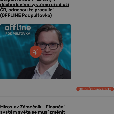
důchodovém systému předluží
ČR, odnesou to pracující
(OFFLINE Podpultovka)
Offline Štěpána Křečka
Miroslav Zámečník - Finanční
systém světa se musí změnit