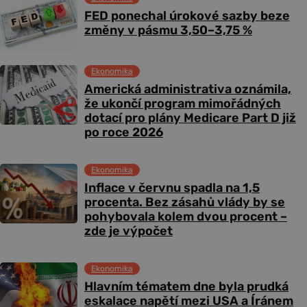
FED ponechal úrokové sazby beze
změny v pásmu 3,50–3,75 %
Ekonomika
Americká administrativa oznámila,
že ukončí program mimořádných
dotací pro plány Medicare Part D již
po roce 2026
Ekonomika
Inflace v červnu spadla na 1,5
procenta. Bez zásahů vlády by se
pohybovala kolem dvou procent –
zde je výpočet
Ekonomika
Hlavním tématem dne byla prudká
eskalace napětí mezi USA a Íránem