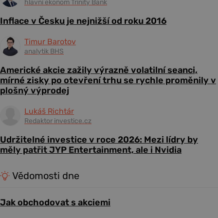
hlavní ekonom Trinity Bank
Inflace v Česku je nejnižší od roku 2016
Timur Barotov
analytik BHS
Americké akcie zažily výrazně volatilní seanci,
mírné zisky po otevření trhu se rychle proměnily v
plošný výprodej
Lukáš Richtár
Redaktor investice.cz
Udržitelné investice v roce 2026: Mezi lídry by
měly patřit JYP Entertainment, ale i Nvidia
Vědomosti dne
Jak obchodovat s akciemi