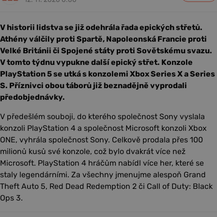
V historii lidstva se již odehrála řada epických střetů.
Athény válčily proti Spartě, Napoleonská Francie proti
Velké Británii či Spojené státy proti Sovětskému svazu.
V tomto týdnu vypukne další epický střet. Konzole
PlayStation 5 se utká s konzolemi Xbox Series X a Series
S. Příznivci obou táborů již beznadějně vyprodali
předobjednávky.
V předešlém souboji, do kterého společnost Sony vyslala
konzoli PlayStation 4 a společnost Microsoft konzoli Xbox
ONE, vyhrála společnost Sony. Celkově prodala přes 100
milionů kusů své konzole, což bylo dvakrát více než
Microsoft. PlayStation 4 hráčům nabídl více her, které se
staly legendárními. Za všechny jmenujme alespoň Grand
Theft Auto 5, Red Dead Redemption 2 či Call of Duty: Black
Ops 3.