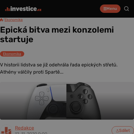
Menu
/
Ekonomika
Epická bitva mezi konzolemi
startuje
Ekonomika
V historii lidstva se již odehrála řada epických střetů.
Athény válčily proti Spartě...
Redakce
Sdílet
12. 11. 2020 0:00