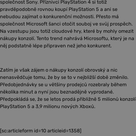
společnost Sony. Příznivci PlayStation 4 si totiž
pravděpodobně rovnou koupí PlayStation 5 a ani se
nebudou zajímat o konkurenční možnosti. Přesto má
společnost Microsoft šanci otočit souboj ve svůj prospěch.
Na vzestupu jsou totiž cloudové hry, které by mohly omezit
nákupy konzolí. Tento trend nahrává Microsoftu, který je na
něj podstatně lépe připraven než jeho konkurent.
Zatím je však zájem o nákupy konzolí obrovský a nic
nenasvědčuje tomu, že by se to v nejbližší době změnilo.
Předobjednávky se u většiny prodejců rozebraly během
několika minut a nyní jsou beznadějně vyprodané.
Předpokládá se, že se letos prodá přibližně 5 milionů konzolí
PlayStation 5 a 3,9 milionu nových Xboxů.
[sc:articleform id=10 articleid=1358]