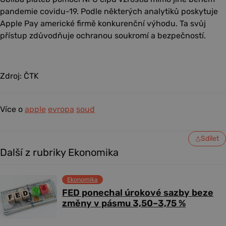
pandemie covidu-19. Podle některých analytiků poskytuje
Apple Pay americké firmě konkurenční výhodu. Ta svůj
přístup zdůvodňuje ochranou soukromí a bezpečností.
Zdroj: ČTK
Více o
apple
evropa
soud
Sdílet
Další z rubriky Ekonomika
Ekonomika
FED ponechal úrokové sazby beze
změny v pásmu 3,50–3,75 %