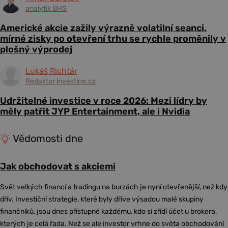
analytik BHS
Americké akcie zažily výrazně volatilní seanci,
mírné zisky po otevření trhu se rychle proměnily v
plošný výprodej
Lukáš Richtár
Redaktor investice.cz
Udržitelné investice v roce 2026: Mezi lídry by
měly patřit JYP Entertainment, ale i Nvidia
Vědomosti dne
Jak obchodovat s akciemi
Svět velkých financí a tradingu na burzách je nyní otevřenější, než kdy
dřív. Investiční strategie, které byly dříve výsadou malé skupiny
finančníků, jsou dnes přístupné každému, kdo si zřídí účet u brokera,
kterých je celá řada. Než se ale investor vrhne do světa obchodování