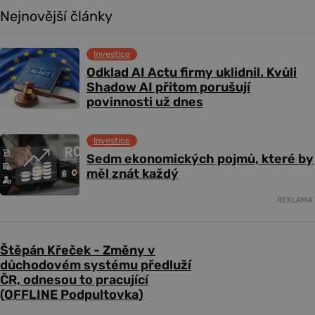
Nejnovější články
Investice
Odklad AI Actu firmy uklidnil. Kvůli
Shadow AI přitom porušují
povinnosti už dnes
Investice
Sedm ekonomických pojmů, které by
měl znát každý
REKLAMA
Štěpán Křeček - Změny v
důchodovém systému předluží
ČR, odnesou to pracující
(OFFLINE Podpultovka)