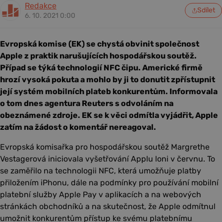
Redakce
Sdílet
6. 10. 2021 0:00
Evropská komise (EK) se chystá obvinit společnost
Apple z praktik narušujících hospodářskou soutěž.
Případ se týká technologií NFC čipu. Americké firmě
hrozí vysoká pokuta a mohlo by ji to donutit zpřístupnit
její systém mobilních plateb konkurentům. Informovala
o tom dnes agentura Reuters s odvoláním na
obeznámené zdroje. EK se k věci odmítla vyjádřit, Apple
zatím na žádost o komentář nereagoval.
Evropská komisařka pro hospodářskou soutěž Margrethe
Vestagerová iniciovala vyšetřování Applu loni v červnu. To
se zaměřilo na technologii NFC, která umožňuje platby
přiložením iPhonu, dále na podmínky pro používání mobilní
platební služby Apple Pay v aplikacích a na webových
stránkách obchodníků a na skutečnost, že Apple odmítnul
umožnit konkurentům přístup ke svému platebnímu