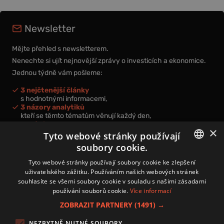
Newsletter
Mějte přehled s newsletterem.
Nenechte si ujít nejnovější zprávy o investicích a ekonomice.
Jednou týdně vám pošleme:
3 nejčtenější články
s hodnotnými informacemi,
3 názory analytiků
kteří se těmto tématům věnují každý den,
nová videa a podcasty
×
k prohloubení vašich znalostí.
Tyto webové stránky používají
soubory cookie.
CZECH
Tyto webové stránky používají soubory cookie ke zlepšení
uživatelského zážitku. Používáním našich webových stránek
CZ
souhlasíte se všemi soubory cookie v souladu s našimi zásadami
Přihlášením k newsletteru vyjadřujete svůj souhlas s
podmínkami
používání souborů cookie.
Více informací
zpracování osobních údajů
.
ZOBRAZIT PARTNERY
(1491) →
Kontakt
NEZBYTNĚ NUTNÉ SOUBORY
Zásady používání souborů cookies