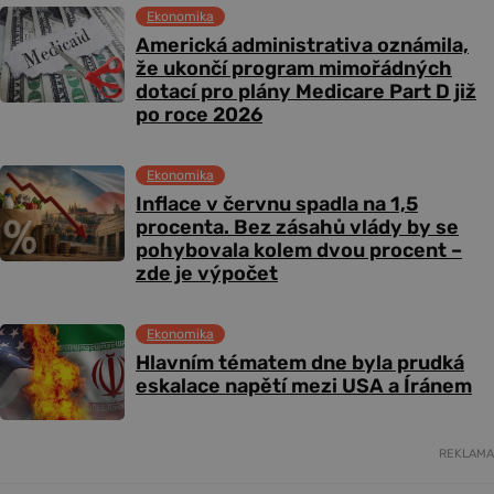
Ekonomika
Americká administrativa oznámila,
že ukončí program mimořádných
dotací pro plány Medicare Part D již
po roce 2026
Ekonomika
Inflace v červnu spadla na 1,5
procenta. Bez zásahů vlády by se
pohybovala kolem dvou procent –
zde je výpočet
Ekonomika
Hlavním tématem dne byla prudká
eskalace napětí mezi USA a Íránem
REKLAMA