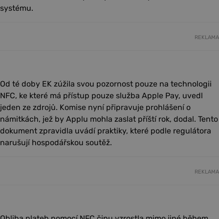
systému.
REKLAMA
Od té doby EK zúžila svou pozornost pouze na technologii
NFC, ke které má přístup pouze služba Apple Pay, uvedl
jeden ze zdrojů. Komise nyní připravuje prohlášení o
námitkách, jež by Applu mohla zaslat příští rok, dodal. Tento
dokument zpravidla uvádí praktiky, které podle regulátora
narušují hospodářskou soutěž.
REKLAMA
Obliba plateb pomocí NFC čipu vzrostla mimo jiné během