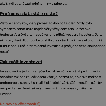
akcií, měl by znát základní termíny a principy.
Proč cena zlata stále roste?
Zlato je cenný kov, který provází lidstvo po tisíciletí. Vždy bylo
symbolem bohatství a napříč věky vždy dokázalo udržet svou
hodnotu. A právě v tom spočívá jeho přitažlivost pro investory. Je to
aktivum, které dlouhodobě obstálo přes všechny krize a ekonomické
turbulence. Proč je zlato dobrá investice a proč jeho cena dlouhodobě
roste?
Jak začít investovat
Investování je jedním ze způsobů, jak se účinně bránit proti inflaci a
ochránit své peníze. Základem však je, poznat nejprve své možnosti,
preference a stanovit si realistická očekávání. Váš investiční plán by
měl počítat se třemi základy investování - výnosem, rizikem a
likviditou.
Knihovna vědomostí