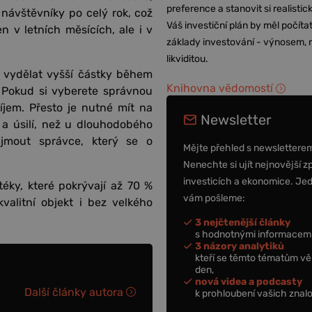
preference a stanovit si realisti
 návštěvníky po celý rok, což
Váš investiční plán by měl počítat
 v letních měsících, ale i v
základy investování - výnosem, r
likviditou.
e vydělat vyšší částky během
Knihovna vědomostí
 Pokud si vyberete správnou
říjem. Přesto je nutné mít na
Newsletter
 a úsilí, než u dlouhodobého
ajmout správce, který se o
Mějte přehled s newslettere
Nenechte si ujít nejnovější z
investicích a ekonomice. Je
éky, které pokrývají až 70 %
vám pošleme:
valitní objekt i bez velkého
3 nejčtenější články
s hodnotnými informacemi
3 názory analytiků
kteří se těmto tématům vě
den,
nová videa a podcasty
Další články autora
k prohloubení vašich znalo