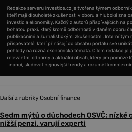
Redakce serveru Investice.cz je tvořena týmem odborní
kteří mají dlouholeté zkušenosti v oboru a hluboké znalos
investic a ekonomiky. Každý z autorů přispívajících na por
bohatou praxí, který kromě odbornosti v daném oboru čas
publikačními a žurnalistickými zkušenostmi. Interní tým 
přispěvatelé, kteří přinášejí do obsahu portálu své uniká
pohledy na různá ekonomická témata. Cílem redakce je 
relevantní, odborný a aktuální obsah, který jim pomůže l
financí, sledovat nejnovější trendy a rozumět komplex
Další z rubriky Osobní finance
Sedm mýtů o důchodech OSVČ: nízké 
nižší penzi, varují experti