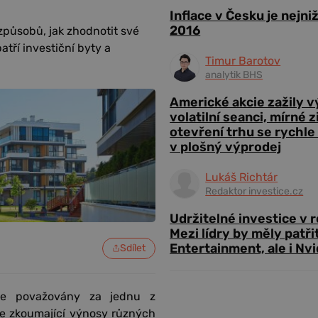
Inflace v Česku je nejni
2016
způsobů, jak zhodnotit své
atří investiční byty a
Timur Barotov
analytik BHS
Americké akcie zažily 
volatilní seanci, mírné 
otevření trhu se rychle
v plošný výprodej
Lukáš Richtár
Redaktor investice.cz
Udržitelné investice v 
Mezi lídry by měly patři
Entertainment, ale i Nvi
Sdílet
ále považovány za jednu z
die zkoumající výnosy různých