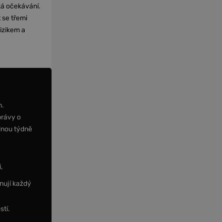
cká očekávání.
 se třemi
izikem a
m.
právy o
dnou týdně
,
nují každý
stí.