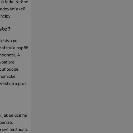
elá řada. Než se
odování akcií,
incipy.
oste?
lidstvo po
hatství a napříč
hodnotu. A
vost pro
dlouhodobě
onomické
nvestice a proč
, jak se účinně
 peníze.
e své možnosti,