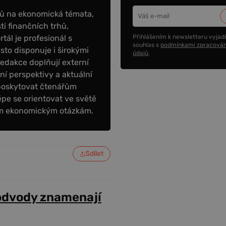
ků na ekonomická témata,
ti finančních trhů,
Přihlášením k newsletteru vyjadř
tál je profesionál s
souhlas s
podmínkami zpracován
to disponuje i širokými
údajů
.
redakce doplňují externí
tní perspektivy a aktuální
poskytovat čtenářům
épe se orientovat ve světě
ním ekonomickým otázkám.
Sdílet
odvody znamenají