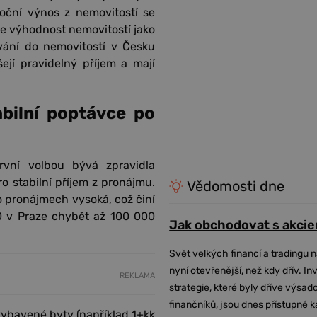
oční výnos z nemovitostí se
je výhodnost nemovitostí jako
ování do nemovitostí v Česku
šejí pravidelný příjem a mají
abilní poptávce po
rvní volbou bývá zpravidla
ro stabilní příjem z pronájmu.
Vědomosti dne
 pronájmech vysoká, což činí
0 v Praze chybět až 100 000
Jak obchodovat s akcie
Svět velkých financí a tradingu 
nyní otevřenější, než kdy dřív. In
REKLAMA
strategie, které byly dříve výsa
finančníků, jsou dnes přístupné 
vybavené byty (například 1+kk