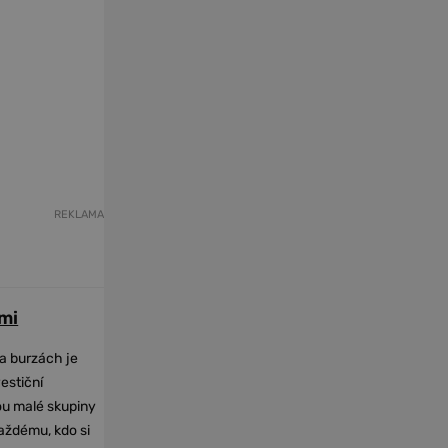
REKLAMA
mi
na burzách je
vestiční
dou malé skupiny
každému, kdo si