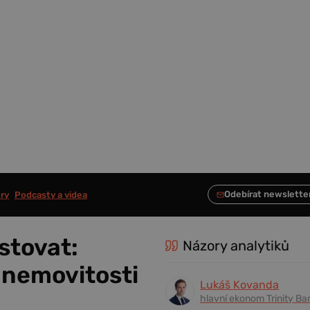
ry
Podcasty a videa
stovat:
Názory analytiků
í nemovitosti
Lukáš Kovanda
hlavní ekonom Trinity Ba