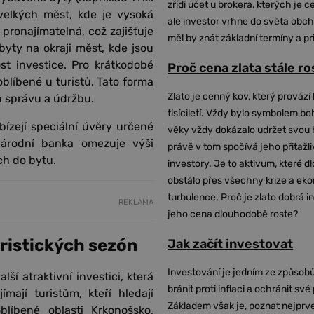
zřídí účet u brokera, kterých je c
velkých měst, kde je vysoká
ale investor vrhne do světa obch
pronajímatelná, což zajišťuje
měl by znát základní termíny a pr
yty na okraji měst, kde jsou
st investice. Pro krátkodobé
Proč cena zlata stále r
blíbené u turistů. Tato forma
Zlato je cenný kov, který provází 
a správu a údržbu.
tisíciletí. Vždy bylo symbolem bo
ízejí speciální úvěry určené
věky vždy dokázalo udržet svou 
árodní banka omezuje výši
právě v tom spočívá jeho přitažli
ch do bytu.
investory. Je to aktivum, které 
obstálo přes všechny krize a ek
turbulence. Proč je zlato dobrá i
REKLAMA
jeho cena dlouhodobě roste?
ristických sezón
Jak začít investovat
Investování je jedním ze způsobů
ší atraktivní investici, která
bránit proti inflaci a ochránit své
mají turistům, kteří hledají
Základem však je, poznat nejprv
líbené oblasti Krkonošsko,