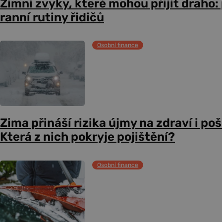
Zimní zvyky, které mohou přijít draho:
ranní rutiny řidičů
Osobní finance
Zima přináší rizika újmy na zdraví i po
Která z nich pokryje pojištění?
Osobní finance