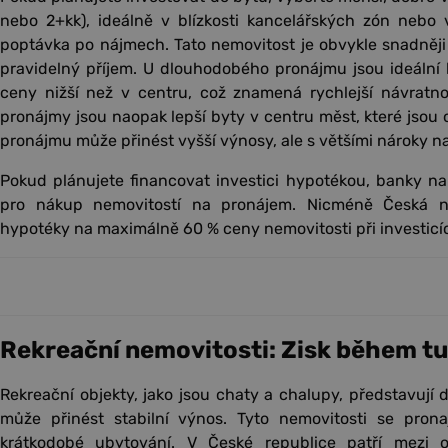
nebo 2+kk), ideálně v blízkosti kancelářských zón nebo 
poptávka po nájmech. Tato nemovitost je obvykle snadněji 
pravidelný příjem. U dlouhodobého pronájmu jsou ideální b
ceny nižší než v centru, což znamená rychlejší návratno
pronájmy jsou naopak lepší byty v centru měst, které jsou o
pronájmu může přinést vyšší výnosy, ale s většími nároky n
Pokud plánujete financovat investici hypotékou, banky nab
pro nákup nemovitostí na pronájem. Nicméně Česká n
hypotéky na maximálně 60 % ceny nemovitosti při investicí
Rekreační nemovitosti: Zisk během tu
Rekreační objekty, jako jsou chaty a chalupy, představují dal
může přinést stabilní výnos. Tyto nemovitosti se pronají
krátkodobé ubytování. V České republice patří mezi ob