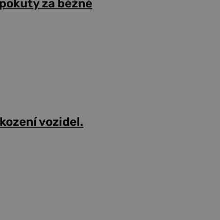
 pokuty za běžné
škození vozidel.