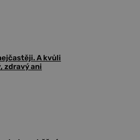
ejčastěji. A kvůli
 zdravý ani