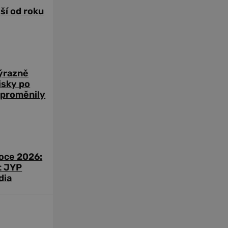
žší od roku
výrazně
zisky po
 proměnily
roce 2026:
t JYP
dia