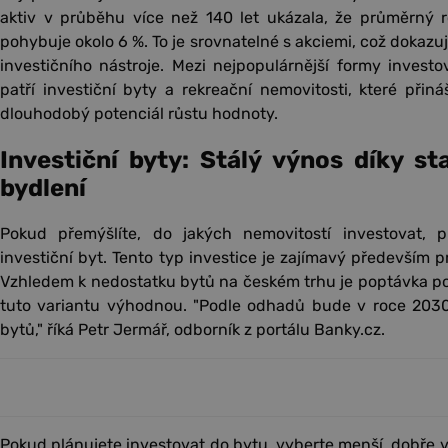
aktiv v průběhu více než 140 let ukázala, že průměrný r
pohybuje okolo 6 %. To je srovnatelné s akciemi, což dokazu
investičního nástroje. Mezi nejpopulárnější formy invest
patří investiční byty a rekreační nemovitosti, které přiná
dlouhodobý potenciál růstu hodnoty.
Investiční byty: Stálý výnos díky st
bydlení
Pokud přemýšlíte, do jakých nemovitostí investovat, p
investiční byt. Tento typ investice je zajímavý především p
Vzhledem k nedostatku bytů na českém trhu je poptávka po
tuto variantu výhodnou. "Podle odhadů bude v roce 203
bytů," říká Petr Jermář, odborník z portálu Banky.cz.
Pokud plánujete investovat do bytu, vyberte menší, dobře 