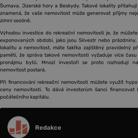
Šumava, Jizerské hory a Beskydy. Takové lokality přitahují
znamená, že vaše nemovitost může generovat příjmy nejen
zimní sezóně.
Výhodou investice do rekreační nemovitosti je, že můžet
exponovaných období, jako jsou Silvestr nebo prázdniny.
lokalitu a nemovitost, máte takřka zajištěný pravidelný p
paměti, že správa takové nemovitosti vyžaduje více času
pronájmu bytů. Mnozí investoři se proto rozhodují n
nemovitost postará.
Při financování rekreační nemovitosti můžete využít hypot
ceny nemovitosti. To dává investorům šanci financovat k
počátečního kapitálu.
Redakce