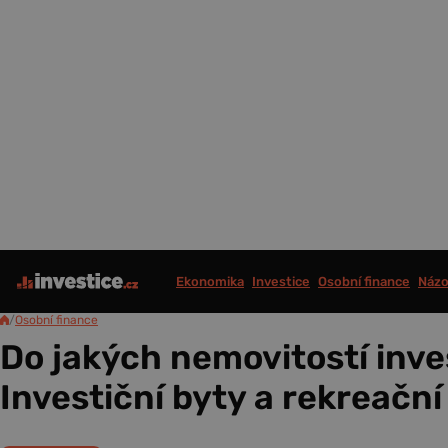
Ekonomika
Investice
Osobní finance
Názo
/
Osobní finance
Do jakých nemovitostí inve
Investiční byty a rekreačn