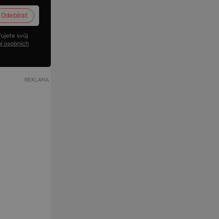
ujete svůj
í osobních
REKLAMA