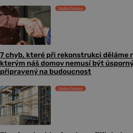
Osobní finance
7 chyb, které při rekonstrukci děláme n
kterým náš domov nemusí být úsporný,
připravený na budoucnost
Osobní finance