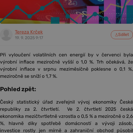
Tereza Krček
Sdílet
19. 9. 2025 9:17
Při vyloučení volatilních cen energií by v červenci byla
výrobní inflace meziročně vyšší o 1,0 %. Trh očekává, že
výrobní inflace v srpnu meziměsíčně poklesne o 0,1 %,
meziročně se sníží o 1,7 %.
Pohled zpět:
Český statistický úřad zveřejnil vývoj ekonomiky České
republiky za 2. čtvrtletí. Ve 2. čtvrtletí 2025 česká
ekonomika mezičtvrtletně vzrostla o 0,5 % a meziročně o 2,6
%, hlavně díky spotřebě domácností a vývoji zásob,
investice rostly jen mírně a zahraniční obchod působil