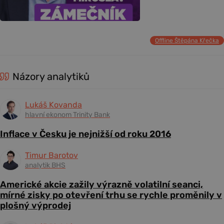
Offline Štěpána Křečka
Názory analytiků
Lukáš Kovanda
hlavní ekonom Trinity Bank
Inflace v Česku je nejnižší od roku 2016
Timur Barotov
analytik BHS
Americké akcie zažily výrazně volatilní seanci,
mírné zisky po otevření trhu se rychle proměnily v
plošný výprodej