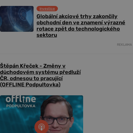
Investice
Globální akciové trhy zakončily
obchodní den ve znamení výrazné
rotace zpět do technologického
sektoru
REKLAMA
Štěpán Křeček - Změny v
důchodovém systému předluží
ČR, odnesou to pracující
(OFFLINE Podpultovka)