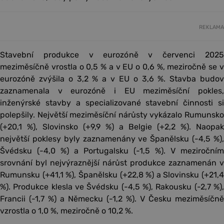
REKLAMA
Stavební produkce v eurozóně v červenci 2025
meziměsíčně vrostla o 0,5 % a v EU o 0,6 %, meziročně se v
eurozóně zvýšila o 3,2 % a v EU o 3,6 %. Stavba budov
zaznamenala v eurozóně i EU meziměsíční pokles,
inženýrské stavby a specializované stavební činnosti si
polepšily. Největší meziměsíční nárůsty vykázalo Rumunsko
(+20,1 %), Slovinsko (+9,9 %) a Belgie (+2,2 %). Naopak
největší poklesy byly zaznamenány ve Španělsku (-4,5 %),
Švédsku (-4,0 %) a Portugalsku (-1,5 %). V meziročním
srovnání byl nejvýraznější nárůst produkce zaznamenán v
Rumunsku (+41,1 %), Španělsku (+22,8 %) a Slovinsku (+21,4
%). Produkce klesla ve Švédsku (-4,5 %), Rakousku (-2,7 %),
Francii (-1,7 %) a Německu (-1,2 %). V Česku meziměsíčně
vzrostla o 1,0 %, meziročně o 10,2 %.