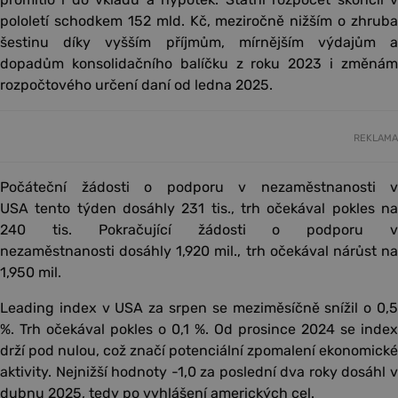
pololetí schodkem 152 mld. Kč, meziročně nižším o zhruba
šestinu díky vyšším příjmům, mírnějším výdajům a
dopadům konsolidačního balíčku z roku 2023 i změnám
rozpočtového určení daní od ledna 2025.
REKLAMA
Počáteční žádosti o podporu v nezaměstnanosti v
USA tento týden dosáhly 231 tis., trh očekával pokles na
240 tis. Pokračující žádosti o podporu v
nezaměstnanosti dosáhly 1,920 mil., trh očekával nárůst na
1,950 mil.
Leading index v USA za srpen se meziměsíčně snížil o 0,5
%. Trh očekával pokles o 0,1 %. Od prosince 2024 se index
drží pod nulou, což značí potenciální zpomalení ekonomické
aktivity. Nejnižší hodnoty -1,0 za poslední dva roky dosáhl v
dubnu 2025, tedy po vyhlášení amerických cel.