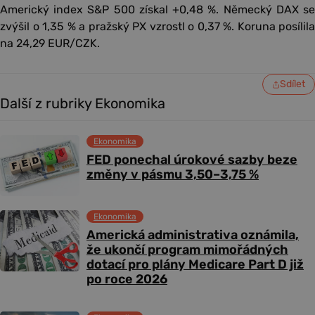
Americký index S&P 500 získal +0,48 %. Německý DAX se
zvýšil o 1,35 % a pražský PX vzrostl o 0,37 %. Koruna posílila
na 24,29 EUR/CZK.
Sdílet
Další z rubriky Ekonomika
Ekonomika
FED ponechal úrokové sazby beze
změny v pásmu 3,50–3,75 %
Ekonomika
Americká administrativa oznámila,
že ukončí program mimořádných
dotací pro plány Medicare Part D již
po roce 2026