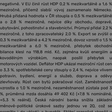
negativně. V EU činil růst HDP 0,2 % mezikvartálně a 1,6 %
meziročně, přičemž slabší vývoj zaznamenalo Německo.
Hrubá přidaná hodnota v ČR stoupla o 0,5 % mezikvartálně
a o 2,8 % meziročně, nejvíce díky obchodu, dopravě,
ubytování, pohostinství a stavebnictví. Průmysl přidal 2,2 %
meziročně, z toho zpracovatelský 2,0 %. Export se zvýšil o
0,3 % mezikvartálně a 4,2 % meziročně, dovoz vzrostl o 1,5 %
mezikvartálně a 6,0 % meziročně, přebytek obchodní
bilance klesl na 118,8 mld. Kč, zejména kvůli energiím a
kovodělným výrobkům, naopak posílil přebytek u
motorových vozidel. Deflátor HDP ukázal meziroční růst cen
o 3,3 %, spotřebitelské ceny stouply o 2,4 %, nejvíce vlivem
potravin, bydlení, energií a služeb, doprava a oděvy
zlevňovaly. Růst cen bytů pokračoval růst. Zaměstnanost
vzrostla o 1,0 % meziročně, nezaměstnanost zůstala pod 3
%, průměrná mzda dosáhla 49 402 Kč (+7,8 % nominálně,
+5,3 % reálně). Česká národní banka snížila základní
měnově-politické úrokové sazby jednou ve 2Q, což se
promítlo i do vkladů a hypoték. Státní rozpočet skončil v