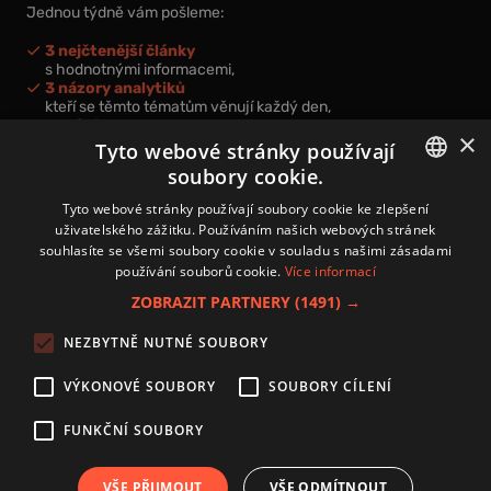
Jednou týdně vám pošleme:
3 nejčtenější články
s hodnotnými informacemi,
3 názory analytiků
kteří se těmto tématům věnují každý den,
nová videa a podcasty
×
k prohloubení vašich znalostí.
Tyto webové stránky používají
soubory cookie.
CZECH
Tyto webové stránky používají soubory cookie ke zlepšení
uživatelského zážitku. Používáním našich webových stránek
CZ
souhlasíte se všemi soubory cookie v souladu s našimi zásadami
Přihlášením k newsletteru vyjadřujete svůj souhlas s
podmínkami
používání souborů cookie.
Více informací
zpracování osobních údajů
.
ZOBRAZIT PARTNERY
(1491) →
Kontakt
NEZBYTNĚ NUTNÉ SOUBORY
Zásady používání souborů cookies
Zpracování osobních údajů
VÝKONOVÉ SOUBORY
SOUBORY CÍLENÍ
Autoři
Nastavení cookies
FUNKČNÍ SOUBORY
VŠE PŘIJMOUT
VŠE ODMÍTNOUT