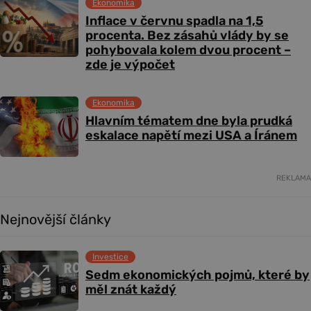
Ekonomika
Inflace v červnu spadla na 1,5
procenta. Bez zásahů vlády by se
pohybovala kolem dvou procent –
zde je výpočet
Ekonomika
Hlavním tématem dne byla prudká
eskalace napětí mezi USA a Íránem
REKLAMA
Nejnovější články
Investice
Sedm ekonomických pojmů, které by
měl znát každý