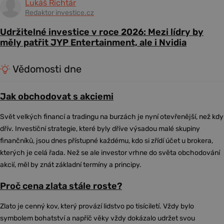
Lukáš Richtár
Redaktor investice.cz
Udržitelné investice v roce 2026: Mezi lídry by
měly patřit JYP Entertainment, ale i Nvidia
Vědomosti dne
Jak obchodovat s akciemi
Svět velkých financí a tradingu na burzách je nyní otevřenější, než kdy
dřív. Investiční strategie, které byly dříve výsadou malé skupiny
finančníků, jsou dnes přístupné každému, kdo si zřídí účet u brokera,
kterých je celá řada. Než se ale investor vrhne do světa obchodování
akcií, měl by znát základní termíny a principy.
Proč cena zlata stále roste?
Zlato je cenný kov, který provází lidstvo po tisíciletí. Vždy bylo
symbolem bohatství a napříč věky vždy dokázalo udržet svou