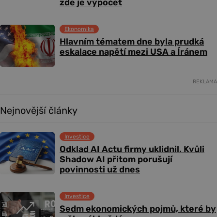
zde je výpočet
Ekonomika
Hlavním tématem dne byla prudká
eskalace napětí mezi USA a Íránem
REKLAMA
Nejnovější články
Investice
Odklad AI Actu firmy uklidnil. Kvůli
Shadow AI přitom porušují
povinnosti už dnes
Investice
Sedm ekonomických pojmů, které by