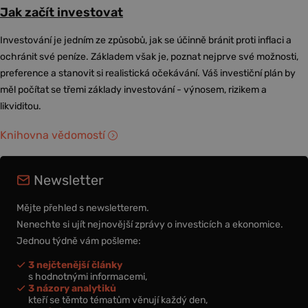
Jak začít investovat
Investování je jedním ze způsobů, jak se účinně bránit proti inflaci a
ochránit své peníze. Základem však je, poznat nejprve své možnosti,
preference a stanovit si realistická očekávání. Váš investiční plán by
měl počítat se třemi základy investování - výnosem, rizikem a
likviditou.
Knihovna vědomostí
Newsletter
Mějte přehled s newsletterem.
Nenechte si ujít nejnovější zprávy o investicích a ekonomice.
Jednou týdně vám pošleme:
3 nejčtenější články
s hodnotnými informacemi,
3 názory analytiků
kteří se těmto tématům věnují každý den,