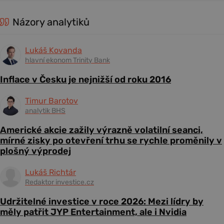
Názory analytiků
Lukáš Kovanda
hlavní ekonom Trinity Bank
Inflace v Česku je nejnižší od roku 2016
Timur Barotov
analytik BHS
Americké akcie zažily výrazně volatilní seanci,
mírné zisky po otevření trhu se rychle proměnily v
plošný výprodej
Lukáš Richtár
Redaktor investice.cz
Udržitelné investice v roce 2026: Mezi lídry by
měly patřit JYP Entertainment, ale i Nvidia