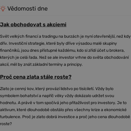
Vědomosti dne
Jak obchodovat s akciemi
Svět velkých financí a tradingu na burzách je nyní otevřenější, než kdy
dřív. Investiční strategie, které byly dříve výsadou malé skupiny
finančníků, jsou dnes přístupné každému, kdo si zřídí účet u brokera,
kterých je celá řada. Než se ale investor vrhne do světa obchodování
akcií, měl by znát základní termíny a principy.
Proč cena zlata stále roste?
Zlato je cenný kov, který provází lidstvo po tisíciletí. Vždy bylo
symbolem bohatství a napříč věky vždy dokázalo udržet svou
hodnotu. A právě v tom spočívá jeho přitažlivost pro investory. Je to
aktivum, které dlouhodobě obstálo přes všechny krize a ekonomické
turbulence. Proč je zlato dobrá investice a proč jeho cena dlouhodobě
roste?