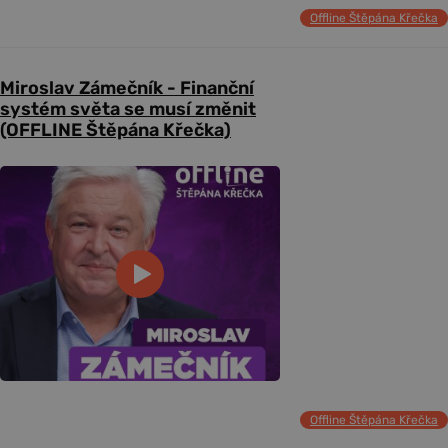
Offline Štěpána Křečka
Miroslav Zámečník - Finanční
systém světa se musí změnit
(OFFLINE Štěpána Křečka)
Offline Štěpána Křečka