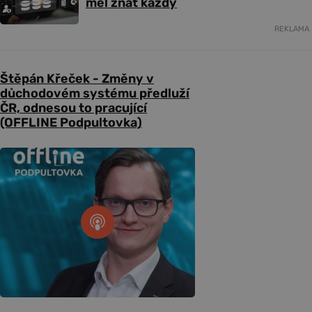
měl znát každý
REKLAMA
Štěpán Křeček - Změny v
důchodovém systému předluží
ČR, odnesou to pracující
(OFFLINE Podpultovka)