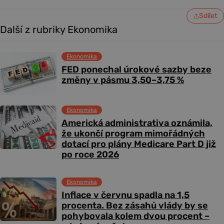
Sdílet
Další z rubriky Ekonomika
Ekonomika
FED ponechal úrokové sazby beze
změny v pásmu 3,50–3,75 %
Ekonomika
Americká administrativa oznámila,
že ukončí program mimořádných
dotací pro plány Medicare Part D již
po roce 2026
Ekonomika
Inflace v červnu spadla na 1,5
procenta. Bez zásahů vlády by se
pohybovala kolem dvou procent –