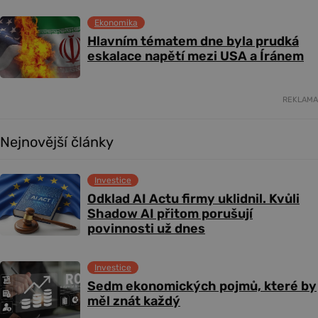
Ekonomika
Hlavním tématem dne byla prudká
eskalace napětí mezi USA a Íránem
REKLAMA
Nejnovější články
Investice
Odklad AI Actu firmy uklidnil. Kvůli
Shadow AI přitom porušují
povinnosti už dnes
Investice
Sedm ekonomických pojmů, které by
měl znát každý