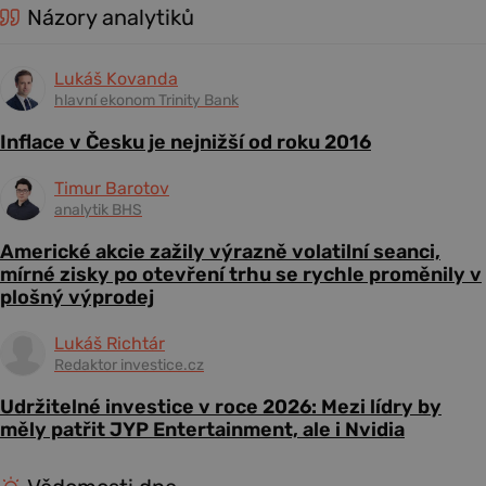
Názory analytiků
Lukáš Kovanda
hlavní ekonom Trinity Bank
Inflace v Česku je nejnižší od roku 2016
Timur Barotov
analytik BHS
Americké akcie zažily výrazně volatilní seanci,
mírné zisky po otevření trhu se rychle proměnily v
plošný výprodej
Lukáš Richtár
Redaktor investice.cz
Udržitelné investice v roce 2026: Mezi lídry by
měly patřit JYP Entertainment, ale i Nvidia