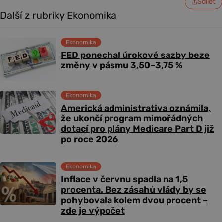
Sdílet
Další z rubriky Ekonomika
Ekonomika
FED ponechal úrokové sazby beze
změny v pásmu 3,50–3,75 %
Ekonomika
Americká administrativa oznámila,
že ukončí program mimořádných
dotací pro plány Medicare Part D již
po roce 2026
Ekonomika
Inflace v červnu spadla na 1,5
procenta. Bez zásahů vlády by se
pohybovala kolem dvou procent –
zde je výpočet