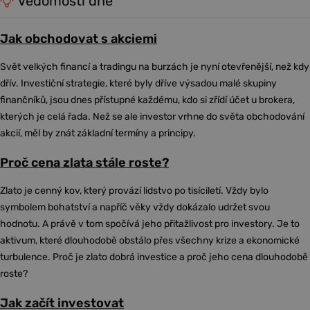
Vědomosti dne
Jak obchodovat s akciemi
Svět velkých financí a tradingu na burzách je nyní otevřenější, než kdy
dřív. Investiční strategie, které byly dříve výsadou malé skupiny
finančníků, jsou dnes přístupné každému, kdo si zřídí účet u brokera,
kterých je celá řada. Než se ale investor vrhne do světa obchodování
akcií, měl by znát základní termíny a principy.
Proč cena zlata stále roste?
Zlato je cenný kov, který provází lidstvo po tisíciletí. Vždy bylo
symbolem bohatství a napříč věky vždy dokázalo udržet svou
hodnotu. A právě v tom spočívá jeho přitažlivost pro investory. Je to
aktivum, které dlouhodobě obstálo přes všechny krize a ekonomické
turbulence. Proč je zlato dobrá investice a proč jeho cena dlouhodobě
roste?
Jak začít investovat