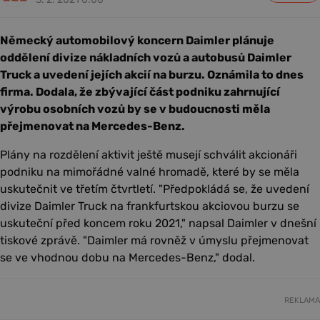
Německý automobilový koncern Daimler plánuje
oddělení divize nákladních vozů a autobusů Daimler
Truck a uvedení jejích akcií na burzu. Oznámila to dnes
firma. Dodala, že zbývající část podniku zahrnující
výrobu osobních vozů by se v budoucnosti měla
přejmenovat na Mercedes-Benz.
Plány na rozdělení aktivit ještě musejí schválit akcionáři
podniku na mimořádné valné hromadě, které by se měla
uskutečnit ve třetím čtvrtletí. "Předpokládá se, že uvedení
divize Daimler Truck na frankfurtskou akciovou burzu se
uskuteční před koncem roku 2021," napsal Daimler v dnešní
tiskové zprávě. "Daimler má rovněž v úmyslu přejmenovat
se ve vhodnou dobu na Mercedes-Benz," dodal.
REKLAMA