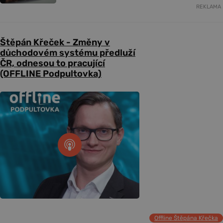
REKLAMA
Štěpán Křeček - Změny v
důchodovém systému předluží
ČR, odnesou to pracující
(OFFLINE Podpultovka)
Offline Štěpána Křečka