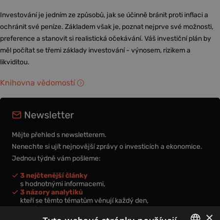
Investování je jedním ze způsobů, jak se účinně bránit proti inflaci a
ochránit své peníze. Základem však je, poznat nejprve své možnosti,
preference a stanovit si realistická očekávání. Váš investiční plán by
měl počítat se třemi základy investování - výnosem, rizikem a
likviditou.
Knihovna vědomostí
Newsletter
Mějte přehled s newsletterem.
Nenechte si ujít nejnovější zprávy o investicích a ekonomice.
Jednou týdně vám pošleme:
3 nejčtenější články
s hodnotnými informacemi,
3 názory analytiků
kteří se těmto tématům věnují každý den,
nová videa a podcasty
×
k prohloubení vašich znalostí.