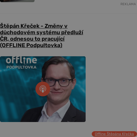
REKLAMA
Štěpán Křeček - Změny v
důchodovém systému předluží
ČR, odnesou to pracující
(OFFLINE Podpultovka)
Offline Štěpána Křečka