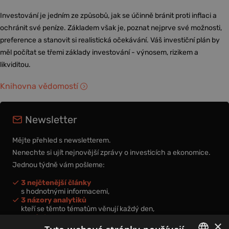
Investování je jedním ze způsobů, jak se účinně bránit proti inflaci a
ochránit své peníze. Základem však je, poznat nejprve své možnosti,
preference a stanovit si realistická očekávání. Váš investiční plán by
měl počítat se třemi základy investování - výnosem, rizikem a
likviditou.
Knihovna vědomostí
Newsletter
Mějte přehled s newsletterem.
Nenechte si ujít nejnovější zprávy o investicích a ekonomice.
Jednou týdně vám pošleme:
3 nejčtenější články
s hodnotnými informacemi,
3 názory analytiků
kteří se těmto tématům věnují každý den,
nová videa a podcasty
×
k prohloubení vašich znalostí.