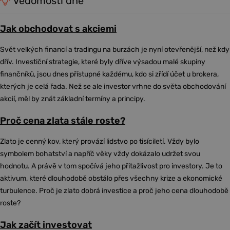
Vědomosti dne
Jak obchodovat s akciemi
Svět velkých financí a tradingu na burzách je nyní otevřenější, než kdy
dřív. Investiční strategie, které byly dříve výsadou malé skupiny
finančníků, jsou dnes přístupné každému, kdo si zřídí účet u brokera,
kterých je celá řada. Než se ale investor vrhne do světa obchodování
akcií, měl by znát základní termíny a principy.
Proč cena zlata stále roste?
Zlato je cenný kov, který provází lidstvo po tisíciletí. Vždy bylo
symbolem bohatství a napříč věky vždy dokázalo udržet svou
hodnotu. A právě v tom spočívá jeho přitažlivost pro investory. Je to
aktivum, které dlouhodobě obstálo přes všechny krize a ekonomické
turbulence. Proč je zlato dobrá investice a proč jeho cena dlouhodobě
roste?
Jak začít investovat