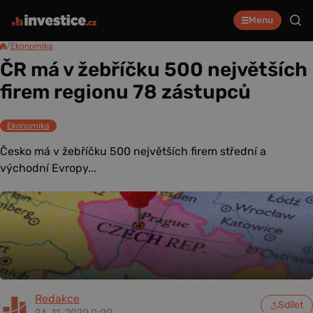
Menu
/
Ekonomika
ČR má v žebříčku 500 největších
firem regionu 78 zástupců
Ekonomika
Česko má v žebříčku 500 největších firem střední a
východní Evropy...
Redakce
Sdílet
24. 11. 2020 0:00