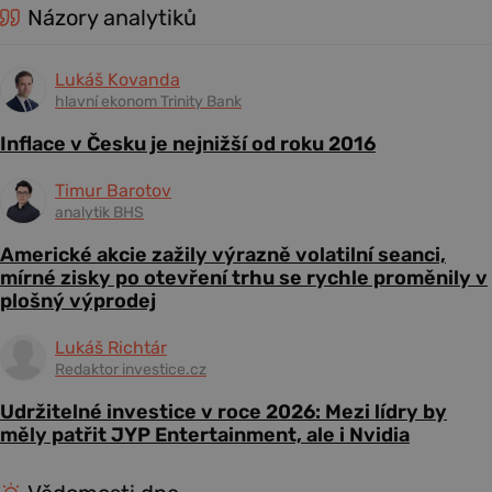
Názory analytiků
Lukáš Kovanda
hlavní ekonom Trinity Bank
Inflace v Česku je nejnižší od roku 2016
Timur Barotov
analytik BHS
Americké akcie zažily výrazně volatilní seanci,
mírné zisky po otevření trhu se rychle proměnily v
plošný výprodej
Lukáš Richtár
Redaktor investice.cz
Udržitelné investice v roce 2026: Mezi lídry by
měly patřit JYP Entertainment, ale i Nvidia