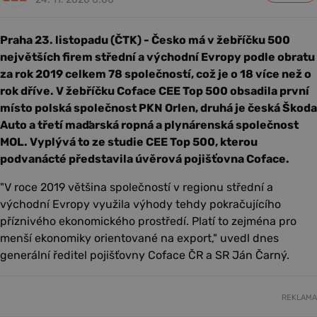
Praha 23. listopadu (ČTK) - Česko má v žebříčku 500
největších firem střední a východní Evropy podle obratu
za rok 2019 celkem 78 společností, což je o 18 více než o
rok dříve. V žebříčku Coface CEE Top 500 obsadila první
místo polská společnost PKN Orlen, druhá je česká Škoda
Auto a třetí maďarská ropná a plynárenská společnost
MOL. Vyplývá to ze studie CEE Top 500, kterou
podvanácté představila úvěrová pojišťovna Coface.
"V roce 2019 většina společností v regionu střední a
východní Evropy využila výhody tehdy pokračujícího
příznivého ekonomického prostředí. Platí to zejména pro
menší ekonomiky orientované na export," uvedl dnes
generální ředitel pojišťovny Coface ČR a SR Ján Čarný.
REKLAMA