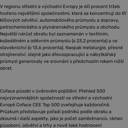
V regionu střední a východní Evropy je 60 procent tržeb
tvořeno největšími společnostmi, která se koncentrují do tří
klíčových odvětví, automobilového průmyslu a dopravy,
petrochemického a plynárenského průmyslu a obchodu.
Největší nárůst obratu byl zaznamenán v textilním,
kožedělném a oděvním průmyslu (o 23,2 procenta) a ve
stavebnictví (o 13,6 procenta). Naopak metalurgie, přesné
strojírenství, stejně jako dřevozpracující a nábytkářský
průmysl generovaly ve srovnání s předchozím rokem nižší
obrat.
Coface působí v úvěrovém pojištění. Přehled 500
nejvýznamnějších společností ve střední a východní
Evropě Coface CEE Top 500 zveřejňuje každoročně.
Průzkum představuje pořadí podniků podle obratu a
zkoumá i další aspekty, jako je počet zaměstnanců, rámec
působení, odvětví a trhy a nově také hodnocení