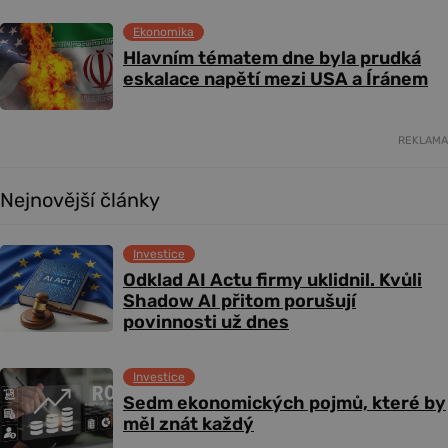
Ekonomika
Hlavním tématem dne byla prudká
eskalace napětí mezi USA a Íránem
REKLAMA
Nejnovější články
Investice
Odklad AI Actu firmy uklidnil. Kvůli
Shadow AI přitom porušují
povinnosti už dnes
Investice
Sedm ekonomických pojmů, které by
měl znát každý