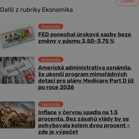
Sdílet
Další z rubriky Ekonomika
Ekonomika
FED ponechal úrokové sazby beze
změny v pásmu 3,50–3,75 %
Ekonomika
Americká administrativa oznámila,
že ukončí program mimořádných
dotací pro plány Medicare Part D již
po roce 2026
Ekonomika
Inflace v červnu spadla na 1,5
procenta. Bez zásahů vlády by se
pohybovala kolem dvou procent –
zde je výpočet