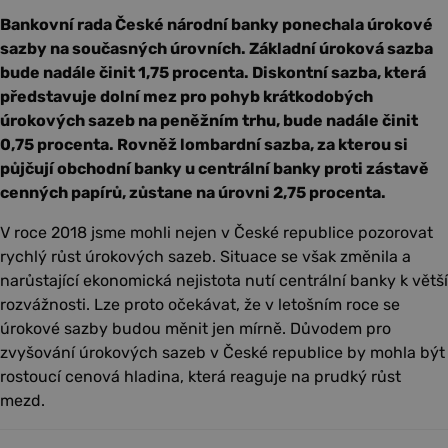
Bankovní rada České národní banky ponechala úrokové
sazby na současných úrovních. Základní úroková sazba
bude nadále činit 1,75 procenta. Diskontní sazba, která
představuje dolní mez pro pohyb krátkodobých
úrokových sazeb na peněžním trhu, bude nadále činit
0,75 procenta. Rovněž lombardní sazba, za kterou si
půjčují obchodní banky u centrální banky proti zástavě
cenných papírů, zůstane na úrovni 2,75 procenta.
V roce 2018 jsme mohli nejen v České republice pozorovat
rychlý růst úrokových sazeb. Situace se však změnila a
narůstající ekonomická nejistota nutí centrální banky k větší
rozvážnosti. Lze proto očekávat, že v letošním roce se
úrokové sazby budou měnit jen mírně. Důvodem pro
zvyšování úrokových sazeb v České republice by mohla být
rostoucí cenová hladina, která reaguje na prudký růst
mezd.