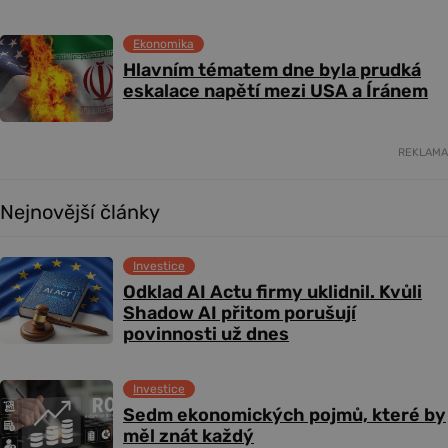
Ekonomika
Hlavním tématem dne byla prudká
eskalace napětí mezi USA a Íránem
REKLAMA
Nejnovější články
Investice
Odklad AI Actu firmy uklidnil. Kvůli
Shadow AI přitom porušují
povinnosti už dnes
Investice
Sedm ekonomických pojmů, které by
měl znát každý