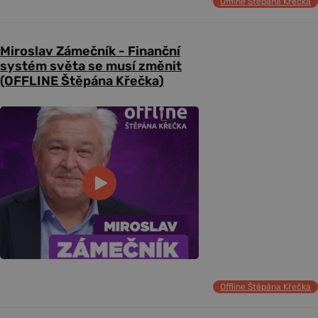
Offline Štěpána Křečka
Miroslav Zámečník - Finanční
systém světa se musí změnit
(OFFLINE Štěpána Křečka)
Offline Štěpána Křečka