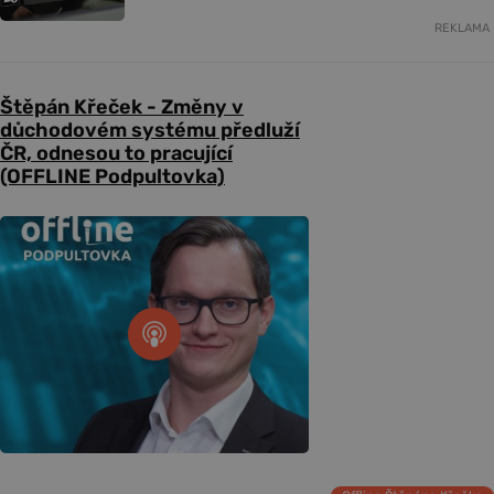
REKLAMA
Štěpán Křeček - Změny v
důchodovém systému předluží
ČR, odnesou to pracující
(OFFLINE Podpultovka)