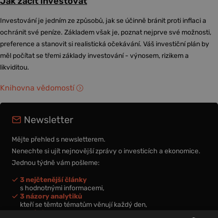
Jak začít investovat
Investování je jedním ze způsobů, jak se účinně bránit proti inflaci a
ochránit své peníze. Základem však je, poznat nejprve své možnosti,
preference a stanovit si realistická očekávání. Váš investiční plán by
měl počítat se třemi základy investování - výnosem, rizikem a
likviditou.
Knihovna vědomostí
Newsletter
Mějte přehled s newsletterem.
Nenechte si ujít nejnovější zprávy o investicích a ekonomice.
Jednou týdně vám pošleme:
3 nejčtenější články
s hodnotnými informacemi,
3 názory analytiků
kteří se těmto tématům věnují každý den,
nová videa a podcasty