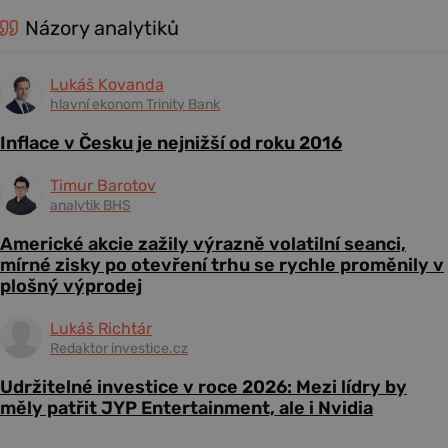
Názory analytiků
Lukáš Kovanda
hlavní ekonom Trinity Bank
Inflace v Česku je nejnižší od roku 2016
Timur Barotov
analytik BHS
Americké akcie zažily výrazně volatilní seanci,
mírné zisky po otevření trhu se rychle proměnily v
plošný výprodej
Lukáš Richtár
Redaktor investice.cz
Udržitelné investice v roce 2026: Mezi lídry by
měly patřit JYP Entertainment, ale i Nvidia