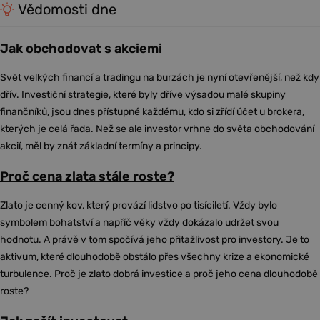
Vědomosti dne
Jak obchodovat s akciemi
Svět velkých financí a tradingu na burzách je nyní otevřenější, než kdy
dřív. Investiční strategie, které byly dříve výsadou malé skupiny
finančníků, jsou dnes přístupné každému, kdo si zřídí účet u brokera,
kterých je celá řada. Než se ale investor vrhne do světa obchodování
akcií, měl by znát základní termíny a principy.
Proč cena zlata stále roste?
Zlato je cenný kov, který provází lidstvo po tisíciletí. Vždy bylo
symbolem bohatství a napříč věky vždy dokázalo udržet svou
hodnotu. A právě v tom spočívá jeho přitažlivost pro investory. Je to
aktivum, které dlouhodobě obstálo přes všechny krize a ekonomické
turbulence. Proč je zlato dobrá investice a proč jeho cena dlouhodobě
roste?