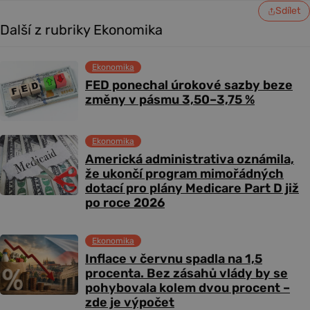
Sdílet
Další z rubriky Ekonomika
Ekonomika
FED ponechal úrokové sazby beze
změny v pásmu 3,50–3,75 %
Ekonomika
Americká administrativa oznámila,
že ukončí program mimořádných
dotací pro plány Medicare Part D již
po roce 2026
Ekonomika
Inflace v červnu spadla na 1,5
procenta. Bez zásahů vlády by se
pohybovala kolem dvou procent –
zde je výpočet