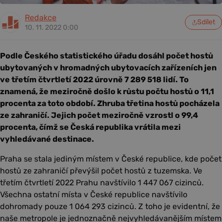
Redakce
Sdílet
10. 11. 2022 0:00
Podle Českého statistického úřadu dosáhl počet hostů
ubytovaných v hromadných ubytovacích zařízeních jen
ve třetím čtvrtletí 2022 úrovně 7 289 518 lidí. To
znamená, že meziročně došlo k růstu počtu hostů o 11,1
procenta za toto období. Zhruba třetina hostů pocházela
ze zahraničí. Jejich počet meziročně vzrostl o 99,4
procenta, čímž se Česká republika vrátila mezi
vyhledávané destinace.
Praha se stala jediným místem v České republice, kde počet
hostů ze zahraničí převýšil počet hostů z tuzemska. Ve
třetím čtvrtletí 2022 Prahu navštívilo 1 447 067 cizinců.
Všechna ostatní místa v České republice navštívilo
dohromady pouze 1 064 293 cizinců. Z toho je evidentní, že
naše metropole je jednoznačně nejvyhledávanějším místem