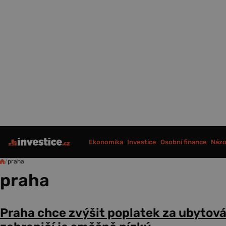
Ekonomika
Investice
Osobní finance
Názo
/
praha
praha
Praha chce zvýšit poplatek za ubytován