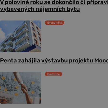
V polovině roku se dokončilo či připrav
vybavených nájemních bytů
Ekonomika
Penta zahájila výstavbu projektu Mocc
Investice