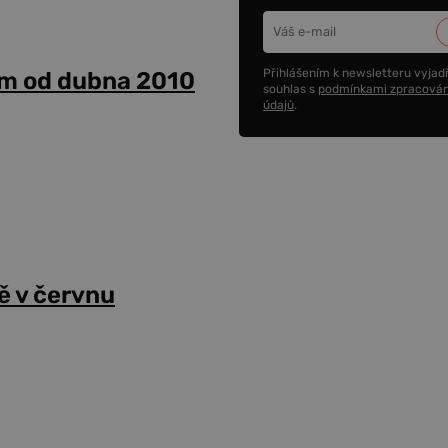
Přihlášením k newsletteru vyjadř
um od dubna 2010
souhlas s
podmínkami zpracován
údajů
.
tě v červnu