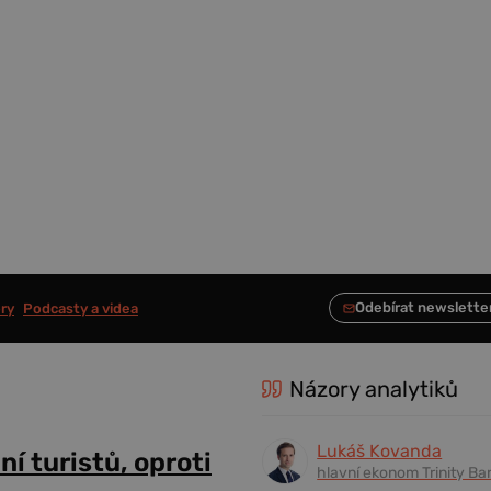
ry
Podcasty a videa
Názory analytiků
Lukáš Kovanda
í turistů, oproti
hlavní ekonom Trinity Ba