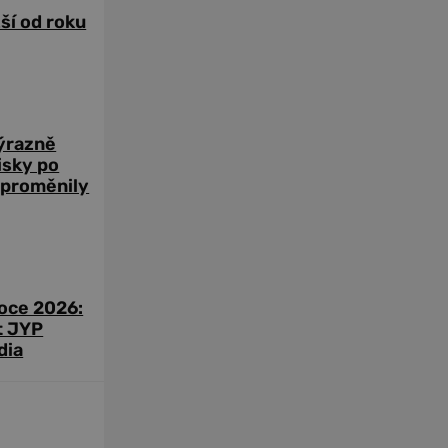
žší od roku
výrazně
zisky po
 proměnily
roce 2026:
t JYP
dia