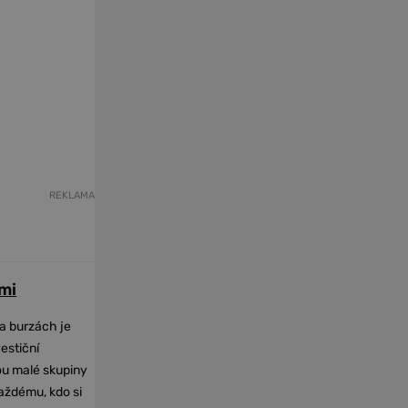
REKLAMA
mi
na burzách je
vestiční
dou malé skupiny
každému, kdo si