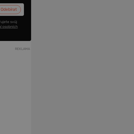
ujete svůj
í osobních
REKLAMA