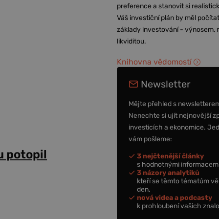
preference a stanovit si realisti
Váš investiční plán by měl počítat
základy investování - výnosem, r
likviditou.
Knihovna vědomostí
Newsletter
Mějte přehled s newslettere
Nenechte si ujít nejnovější z
investicích a ekonomice. Je
vám pošleme:
u potopil
3 nejčtenější články
s hodnotnými informacemi
3 názory analytiků
kteří se těmto tématům vě
den,
nová videa a podcasty
k prohloubení vašich znalo