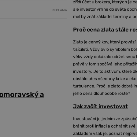
zřídí účet u brokera, kterých je c
ale investor vrhne do světa obch
REKLAMA
měl by znát základní termíny a pr
Proč cena zlata stále r
Zlato je cenný kov, který provází 
tisíciletí. Vždy bylo symbolem bo
věky vždy dokázalo udržet svou 
právě v tom spočívá jeho přitažli
investory. Je to aktivum, které 
obstálo přes všechny krize a ek
turbulence. Proč je zlato dobrá i
ihomoravský a
jeho cena dlouhodobě roste?
Jak začít investovat
Investování je jedním ze způsobů
bránit proti inflaci a ochránit své
Základem však je, poznat nejprv