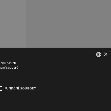
×
áním našich
vání souborů
CZECH
CZ
REKLAMA
FUNKČNÍ SOUBORY
kies