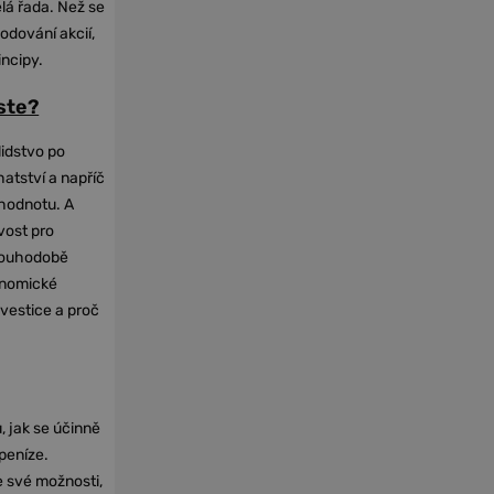
elá řada. Než se
odování akcií,
incipy.
oste?
lidstvo po
hatství a napříč
hodnotu. A
vost pro
dlouhodobě
onomické
nvestice a proč
, jak se účinně
 peníze.
e své možnosti,