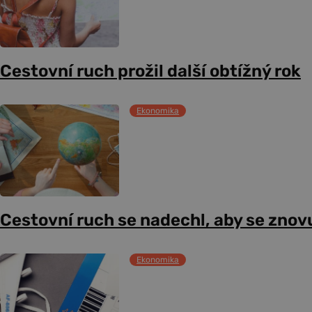
Cestovní ruch prožil další obtížný rok
Ekonomika
Cestovní ruch se nadechl, aby se znov
Ekonomika