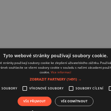
Tyto webové stránky používají soubory cookie.
é stránky používají soubory cookie ke zlepšení uživatelského zážitku. Použív
ránek souhlasíte se všemi soubory cookie v souladu s našimi zásadami použí
cookie.
Více informací
ZOBRAZIT PARTNERY
(1491) →
É SOUBORY
VÝKONOVÉ SOUBORY
SOUBORY CÍLENÍ
Kontakt
Zásady používání souborů coo
VŠE PŘIJMOUT
VŠE ODMÍTNOUT
Zpracování osobních údajů
Autoři