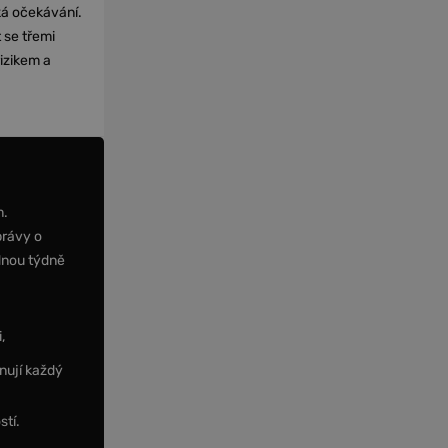
cká očekávání.
 se třemi
izikem a
m.
právy o
dnou týdně
,
nují každý
stí.