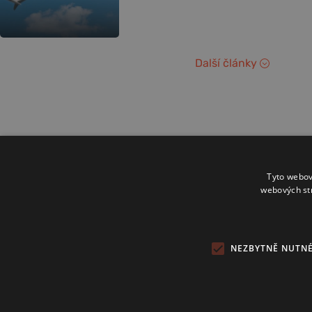
Další články
Tyto webov
webových st
NEZBYTNĚ NUTN
Copyright 2024 © Investice.cz. Všechna práva vyhrazena.
Publikování nebo další šíření obsahu serveru www.investice.cz není
možné bez souhlasu provozovatele portálu.