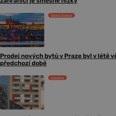
zahraničí je směšně nízký
Osobní finance
Prodej nových bytů v Praze byl v létě v
předchozí době
Investice