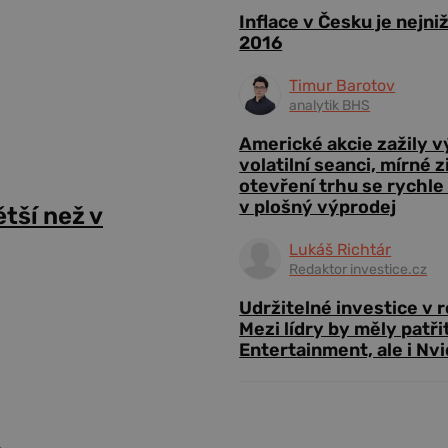
Inflace v Česku je nejni
2016
Timur Barotov
analytik BHS
Americké akcie zažily 
volatilní seanci, mírné 
otevření trhu se rychle
v plošný výprodej
ětší než v
Lukáš Richtár
Redaktor investice.cz
Udržitelné investice v 
Mezi lídry by měly patři
Entertainment, ale i Nvi