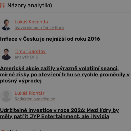
Názory analytiků
Lukáš Kovanda
hlavní ekonom Trinity Bank
Inflace v Česku je nejnižší od roku 2016
Timur Barotov
analytik BHS
Americké akcie zažily výrazně volatilní seanci,
mírné zisky po otevření trhu se rychle proměnily v
plošný výprodej
Lukáš Richtár
Redaktor investice.cz
Udržitelné investice v roce 2026: Mezi lídry by
měly patřit JYP Entertainment, ale i Nvidia