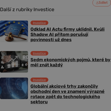
Sdílet
Další z rubriky Investice
Investice
Odklad AI Actu firmy uklidnil. Kvůli
Shadow AI přitom porušují
povinnosti už dnes
Investice
Sedm ekonomických pojmů, které by
měl znát každý
Investice
Globální akciové trhy zakončily
obchodní den ve znamení výrazné
rotace zpět do technologického
sektoru