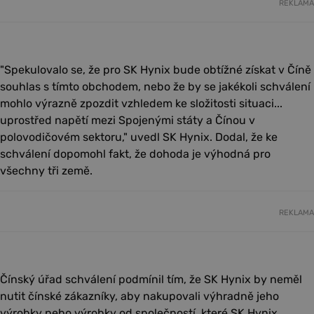
REKLAMA
"Spekulovalo se, že pro SK Hynix bude obtížné získat v Číně
souhlas s tímto obchodem, nebo že by se jakékoli schválení
mohlo výrazně zpozdit vzhledem ke složitosti situaci...
uprostřed napětí mezi Spojenými státy a Čínou v
polovodičovém sektoru," uvedl SK Hynix. Dodal, že ke
schválení dopomohl fakt, že dohoda je výhodná pro
všechny tři země.
REKLAMA
Čínský úřad schválení podmínil tím, že SK Hynix by neměl
nutit čínské zákazníky, aby nakupovali výhradně jeho
výrobky nebo výrobky od společností, které SK Hynix