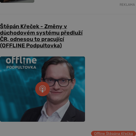
REKLAMA
Štěpán Křeček - Změny v
důchodovém systému předluží
ČR, odnesou to pracující
(OFFLINE Podpultovka)
Offline Štěpána Křečka