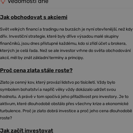
Vědomosti dne
Jak obchodovat s akciemi
Svět velkých financí a tradingu na burzách je nyní otevřenější, než kdy
dřív. Investiční strategie, které byly dříve výsadou malé skupiny
finančníků, jsou dnes přístupné každému, kdo si zřídí účet u brokera,
kterých je celá řada. Než se ale investor vrhne do světa obchodování
akcií, měl by znát základní termíny a principy.
Proč cena zlata stále roste?
Zlato je cenný kov, který provází lidstvo po tisíciletí. Vždy bylo
symbolem bohatství a napříč věky vždy dokázalo udržet svou
hodnotu. A právě v tom spočívá jeho přitažlivost pro investory. Je to
aktivum, které dlouhodobě obstálo přes všechny krize a ekonomické
turbulence. Proč je zlato dobrá investice a proč jeho cena dlouhodobě
roste?
Jak začít investovat