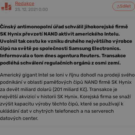
Redakce
Sdílet
23. 12. 2021 0:00
Čínský antimonopolní úřad schválil jihokorejské firmě
SK Hynix převzetí NAND aktivit amerického Intelu.
Uvolnil tak cestu ke vzniku druhého největšího výrobce
čipů na světě po společnosti Samsung Electronics.
Informovala o tom dnes agentura Reuters. Transakce
podléhá schválení regulačních orgánů z osmi zemí.
Americký gigant Intel se loni v říjnu dohodl na prodeji svého
podnikání v oblasti paměťových čipů NAND firmě SK Hynix
za devět miliard dolarů (201 miliard Kč). Transakce je
největší akvizicí v historii SK Hynix. Korejská firma se snaží
zvýšit kapacitu výroby těchto čipů, které se používají k
ukládání dat v chytrých telefonech a na serverech
datových center.