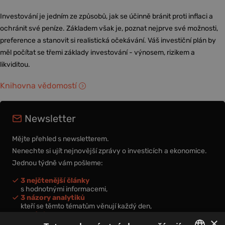
Investování je jedním ze způsobů, jak se účinně bránit proti inflaci a
ochránit své peníze. Základem však je, poznat nejprve své možnosti,
preference a stanovit si realistická očekávání. Váš investiční plán by
měl počítat se třemi základy investování - výnosem, rizikem a
likviditou.
Knihovna vědomostí
Newsletter
Mějte přehled s newsletterem.
Nenechte si ujít nejnovější zprávy o investicích a ekonomice.
Jednou týdně vám pošleme:
3 nejčtenější články
s hodnotnými informacemi,
3 názory analytiků
kteří se těmto tématům věnují každý den,
nová videa a podcasty
×
k prohloubení vašich znalostí.