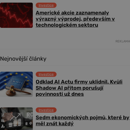
Investice
Americké akcie zaznamenaly
výrazný výprodej, především v
technologickém sektoru
REKLAMA
Nejnovější články
Investice
Odklad AI Actu firmy uklidnil. Kvůli
Shadow AI přitom porušují
povinnosti už dnes
Investice
Sedm ekonomických pojmů, které by
měl znát každý