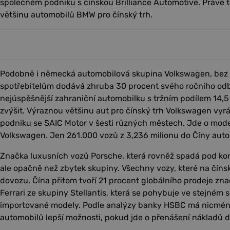
společném podniku s čínskou Brilliance Automotive. Právě 
většinu automobilů BMW pro čínský trh.
Podobně i německá automobilová skupina Volkswagen, bez
spotřebitelům dodává zhruba 30 procent svého ročního odby
nejúspěšnější zahraniční automobilku s tržním podílem 14,5 
zvýšit. Výraznou většinu aut pro čínský trh Volkswagen vy
podniku se SAIC Motor v šesti různých městech. Jde o mode
Volkswagen. Jen 261.000 vozů z 3,236 milionu do Číny autom
Značka luxusních vozů Porsche, která rovněž spadá pod ko
ale opačně než zbytek skupiny. Všechny vozy, které na číns
dovozu. Čína přitom tvoří 21 procent globálního prodeje z
Ferrari ze skupiny Stellantis, která se pohybuje ve stejném
importované modely. Podle analýzy banky HSBC má nicmé
automobilů lepší možnosti, pokud jde o přenášení nákladů d