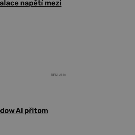
alace napětí mezi
REKLAMA
adow AI přitom