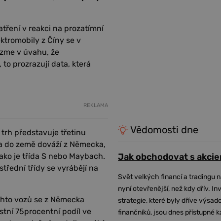
tření v reakci na prozatímní
ktromobily z Číny se v
ezme v úvahu, že
 to prozrazují data, která
REKLAMA
Vědomosti dne
rh představuje třetinu
a do země dováží z Německa,
jako je třída S nebo Maybach.
Jak obchodovat s akcie
řední třídy se vyrábějí na
Svět velkých financí a tradingu 
nyní otevřenější, než kdy dřív. In
ěchto vozů se z Německa
strategie, které byly dříve výsa
stní 75procentní podíl ve
finančníků, jsou dnes přístupné 