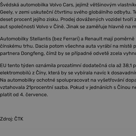
Švédská automobilka Volvo Cars, jejímž většinovým vlastník
Geely, v zemi uskuteční čtvrtinu svého globálního odbytu.
deset procent jejího zisku. Prodej dovážených vozidel tvoří
aut společnosti Volvo v Číně. Jinak se zaměřuje hlavně na m
Automobilky Stellantis (bez Ferrari) a Renault mají poměrně
čínskému trhu. Dacia potom všechna auta vyrábí na místě p
partnera Dongfeng, čímž by se případné odvetě zcela vyhnu
EU tento týden oznámila prozatímní dodatečná cla až 38,1 
elektromobilů z Číny, která by se vybírala navíc k dosavad
Na automobilky ochotné spolupracovat na vyšetřování dop
vztahovala 21procentní sazba. Pokud v jednáních s Čínou n
platit od 4. července.
Zdroj: ČTK