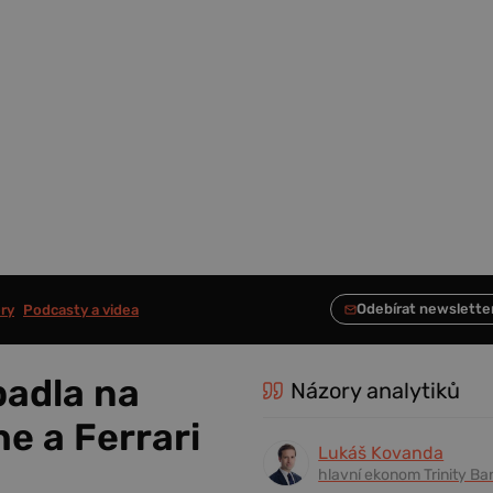
ry
Podcasty a videa
padla na
Názory analytiků
e a Ferrari
Lukáš Kovanda
hlavní ekonom Trinity Ba