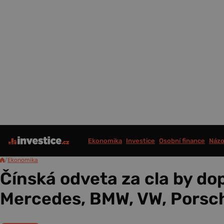
Ekonomika
Investice
Osobní finance
Názo
/
Ekonomika
Čínská odveta za cla by do
Mercedes, BMW, VW, Porsch