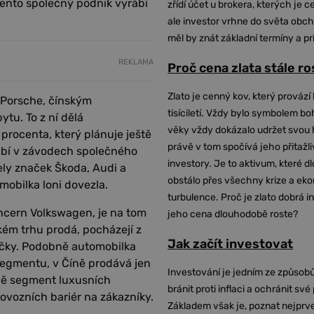
tento společný podnik vyrábí
zřídí účet u brokera, kterých je c
ale investor vrhne do světa obch
měl by znát základní termíny a pr
REKLAMA
Proč cena zlata stále r
Zlato je cenný kov, který provází 
 Porsche, čínským
tisíciletí. Vždy bylo symbolem bo
tu. To z ní dělá
věky vždy dokázalo udržet svou 
procenta, který plánuje ještě
právě v tom spočívá jeho přitažli
rábí v závodech společného
investory. Je to aktivum, které 
ly značek Škoda, Audi a
obstálo přes všechny krize a ek
obilka loni dovezla.
turbulence. Proč je zlato dobrá i
ncern Volkswagen, je na tom
jeho cena dlouhodobě roste?
kém trhu prodá, pocházejí z
Jak začít investovat
načky. Podobně automobilka
 segmentu, v Číně prodává jen
Investování je jedním ze způsobů
ně segment luxusních
bránit proti inflaci a ochránit své
ovozních bariér na zákazníky.
Základem však je, poznat nejprv