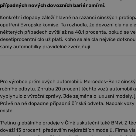
případných nových dovozních bariér zmírní.
Konkrétní dopady záleží hlavně na razanci čínských protiopa
opatření Evropské komise. Ta rozhodla, že dovozní cla na ele
některých případech zvýší až na 48,1 procenta, pokud se v
desetiprocentní clo už platí. Koho se ale cla nejvíce dotknou,
samy automobilky pravidelně zveřejňují.
Pro výrobce prémiových automobilů Mercedes-Benz čínský t
ročního odbytu. Zhruba 20 procent těchto vozů automobilk
vyplynulo z výroční zprávy. Jde zejména o luxusní modely, 
Právě na ně dopadne případná čínská odveta. Naopak vozy st
místě.
Třetinu globálního prodeje v Číně uskuteční také BMW. Z t
dováží 13 procent, především nejdražších modelů. Firma vla