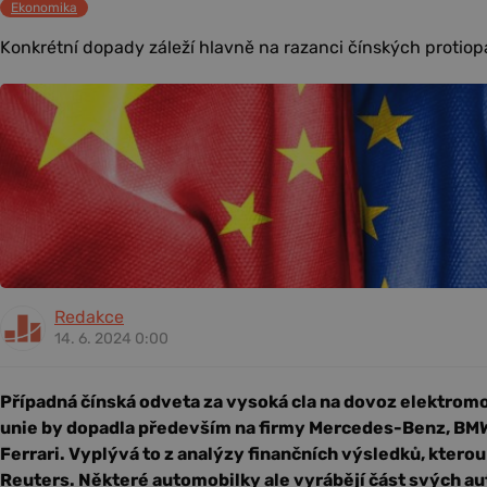
Ekonomika
Konkrétní dopady záleží hlavně na razanci čínských protiopa
Redakce
14. 6. 2024 0:00
Případná čínská odveta za vysoká cla na dovoz elektromo
unie by dopadla především na firmy Mercedes-Benz, BMW
Ferrari. Vyplývá to z analýzy finančních výsledků, ktero
Reuters. Některé automobilky ale vyrábějí část svých au