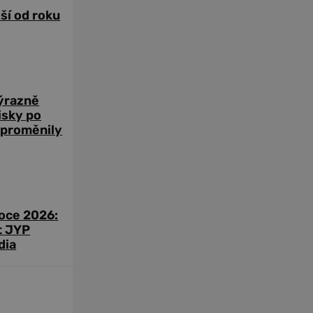
žší od roku
výrazně
zisky po
 proměnily
roce 2026:
t JYP
dia