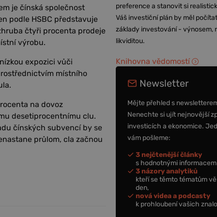
preference a stanovit si realisti
em je čínská společnost
Váš investiční plán by měl počítat
 Ten podle HSBC představuje
základy investování - výnosem, r
 zhruba čtyři procenta prodeje
likviditou.
ístní výrobu.
Knihovna vědomostí
 nízkou expozici vůči
rostřednictvím místního
Newsletter
la.
Mějte přehled s newslettere
procenta na dovoz
Nenechte si ujít nejnovější z
nímu desetiprocentnímu clu.
investicích a ekonomice. Je
adu čínských subvencí by se
vám pošleme:
enastane průlom, cla začnou
3 nejčtenější články
s hodnotnými informacemi
3 názory analytiků
kteří se těmto tématům vě
den,
nová videa a podcasty
k prohloubení vašich znalo