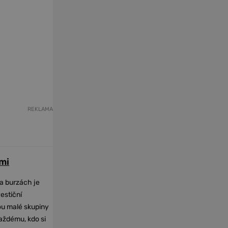
REKLAMA
mi
na burzách je
vestiční
dou malé skupiny
každému, kdo si