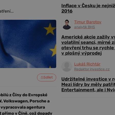
Inflace v Česku je nejni
2016
tření...
Timur Barotov
analytik BHS
Americké akcie zažily 
volatilní seanci, mírné 
otevření trhu se rychle
v plošný výprodej
Lukáš Richtár
Redaktor investice.cz
Sdílet
Udržitelné investice v 
Mezi lídry by měly patři
Entertainment, ale i Nvi
bilů z Číny do Evropské
, Volkswagen, Porsche a
u vypracovala agentura
t přímo v Číně, což dopady