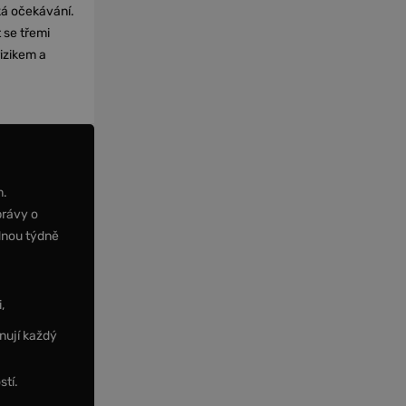
cká očekávání.
 se třemi
izikem a
m.
právy o
dnou týdně
,
nují každý
stí.