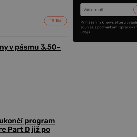
Sdílet
Přihlášením k newsletteru vyjadř
souhlas s
podmínkami zpracován
údajů
.
ny v pásmu 3,50–
 ukončí program
 Part D již po