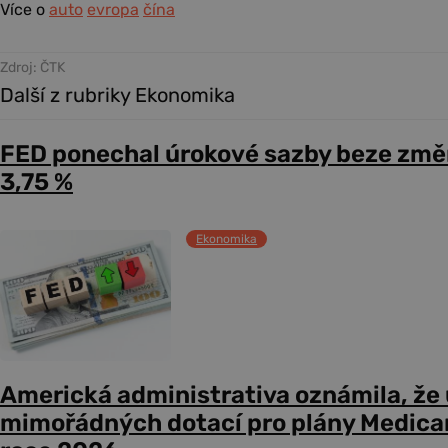
Více o
auto
evropa
čína
Zdroj: ČTK
Další z rubriky Ekonomika
FED ponechal úrokové sazby beze změ
3,75 %
Ekonomika
Americká administrativa oznámila, že
mimořádných dotací pro plány Medicare