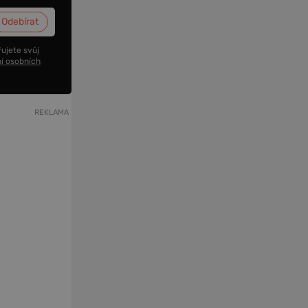
ujete svůj
í osobních
REKLAMA