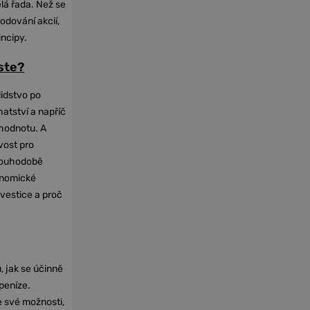
elá řada. Než se
odování akcií,
incipy.
oste?
lidstvo po
hatství a napříč
hodnotu. A
vost pro
dlouhodobě
onomické
nvestice a proč
, jak se účinně
 peníze.
e své možnosti,