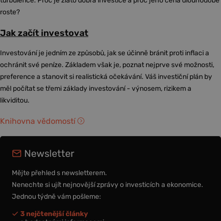
turbulence. Proč je zlato dobrá investice a proč jeho cena dlouhodobě
roste?
Jak začít investovat
Investování je jedním ze způsobů, jak se účinně bránit proti inflaci a
ochránit své peníze. Základem však je, poznat nejprve své možnosti,
preference a stanovit si realistická očekávání. Váš investiční plán by
měl počítat se třemi základy investování - výnosem, rizikem a
likviditou.
Knihovna vědomostí
Newsletter
Mějte přehled s newsletterem.
Nenechte si ujít nejnovější zprávy o investicích a ekonomice.
Jednou týdně vám pošleme:
3 nejčtenější články