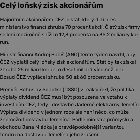
Celý loňský zisk akcionářům
Majoritním akcionářem ČEZ je stát, který drží přes
ministerstvo financí zhruba 70 procent akcií. Čistý zisk firmy
se loni meziročně snížil o 12,3 procenta na 35,2 miliardy ko­
run.
Ministr financí Andrej Babiš (ANO) tento týden navrhl, aby
ČEZ vyplatil celý loňský zisk akcionářům. Stát by tak získal
zhruba 25 miliard korun, o deset miliard více než loni.
Dosud ČEZ vyplácel zhruba 50 až 60 procent zisku.
Premiér Bohuslav Sobotka (ČSSD) v reakci řekl, že politika
výplaty dividend ČEZ musí být posouzena ve vztahu k
investicím ČEZ, tedy i dostavbě Jaderné elektrárny Temelín.
Výplata dividend v jednom roce ale není něco, co může
znemožnit dostavbu Temelína. Podle ministra průmyslu a
obchodu Jana Mládka je pravděpodobnější variantou
tendru na dostavbu Temelína jeho zrušení.