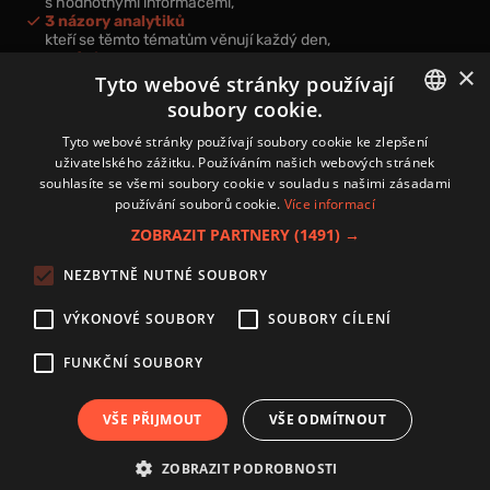
s hodnotnými informacemi,
3 názory analytiků
kteří se těmto tématům věnují každý den,
nová videa a podcasty
×
k prohloubení vašich znalostí.
Tyto webové stránky používají
soubory cookie.
CZECH
Tyto webové stránky používají soubory cookie ke zlepšení
uživatelského zážitku. Používáním našich webových stránek
CZ
souhlasíte se všemi soubory cookie v souladu s našimi zásadami
Přihlášením k newsletteru vyjadřujete svůj souhlas s
podmínkami
používání souborů cookie.
Více informací
zpracování osobních údajů
.
ZOBRAZIT PARTNERY
(1491) →
Kontakt
NEZBYTNĚ NUTNÉ SOUBORY
Zásady používání souborů cookies
Zpracování osobních údajů
VÝKONOVÉ SOUBORY
SOUBORY CÍLENÍ
Autoři
Nastavení cookies
FUNKČNÍ SOUBORY
VŠE PŘIJMOUT
VŠE ODMÍTNOUT
Copyright 2024 © Investice.cz. Všechna práva vyhrazena.
ZOBRAZIT PODROBNOSTI
Publikování nebo další šíření obsahu serveru www.investice.cz není možné bez