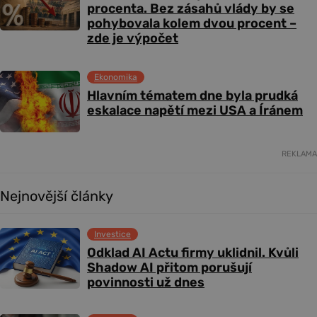
procenta. Bez zásahů vlády by se
pohybovala kolem dvou procent –
zde je výpočet
Ekonomika
Hlavním tématem dne byla prudká
eskalace napětí mezi USA a Íránem
REKLAMA
Nejnovější články
Investice
Odklad AI Actu firmy uklidnil. Kvůli
Shadow AI přitom porušují
povinnosti už dnes