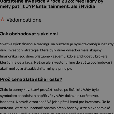
Udržitelné investice v roce 2026: Mezi lídry by
měly patřit JYP Entertainment, ale i Nvidia
Vědomosti dne
Jak obchodovat s akciemi
Svět velkých financí a tradingu na burzách je nyní otevřenější, než kdy
dřív. Investiční strategie, které byly dříve výsadou malé skupiny
finančníků, jsou dnes přístupné každému, kdo si zřídí účet u brokera,
kterých je celá řada. Než se ale investor vrhne do světa obchodování
akcií, měl by znát základní termíny a principy.
Proč cena zlata stále roste?
Zlato je cenný kov, který provází lidstvo po tisíciletí. Vždy bylo
symbolem bohatství a napříč věky vždy dokázalo udržet svou
hodnotu. A právě v tom spočívá jeho přitažlivost pro investory. Je to
aktivum, které dlouhodobě obstálo přes všechny krize a ekonomické