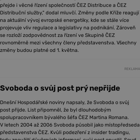
přejde i věcné řízení společností ČEZ Distribuce a ČEZ
Distribuční služby," dodal mluvčí. Změny podle Kříže reagují
na aktuální vývoj evropské energetiky, kde se stále více
projevuje vliv regulace a legislativy na podnikání. Zároveň
se rozloží zodpovědnost za řízení ve Skupině ČEZ
rovnoměrně mezi všechny členy představenstva. Všechny
změny budou platné od 1. května.
REKLAMA
Svoboda o svůj post prý nepřijde
Dnešní Hospodářské noviny napsaly, že Svoboda o svůj
post přijde. List připomněl, že byl dlouhodobým
spolupracovníkem bývalého šéfa ČEZ Martina Romana.
V letech 2004 až 2006 Svoboda působil jako místopředseda
představenstva ČEZ. Kvůli podezření z insider tradingu,
tedy zneužití důvěrných informací, svůj post opustil. Soud