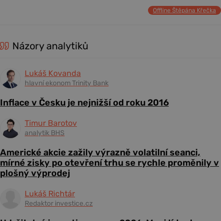
Offline Štěpána Křečka
Názory analytiků
Lukáš Kovanda
hlavní ekonom Trinity Bank
Inflace v Česku je nejnižší od roku 2016
Timur Barotov
analytik BHS
Americké akcie zažily výrazně volatilní seanci,
mírné zisky po otevření trhu se rychle proměnily v
plošný výprodej
Lukáš Richtár
Redaktor investice.cz