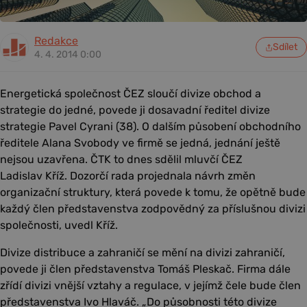
Redakce
Sdílet
4. 4. 2014 0:00
Energetická společnost ČEZ sloučí divize obchod a
strategie do jedné, povede ji dosavadní ředitel divize
strategie Pavel Cyrani (38). O dalším působení obchodního
ředitele Alana Svobody ve firmě se jedná, jednání ještě
nejsou uzavřena. ČTK to dnes sdělil mluvčí ČEZ
Ladislav Kříž. Dozorčí rada projednala návrh změn
organizační struktury, která povede k tomu, že opětně bude
každý člen představenstva zodpovědný za příslušnou divizi
společnosti, uvedl Kříž.
Divize distribuce a zahraničí se mění na divizi zahraničí,
povede ji člen představenstva Tomáš Pleskač. Firma dále
zřídí divizi vnější vztahy a regulace, v jejímž čele bude člen
představenstva Ivo Hlaváč. „Do působnosti této divize