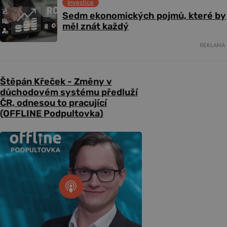
Investice
Sedm ekonomických pojmů, které by
měl znát každý
REKLAMA
Štěpán Křeček - Změny v
důchodovém systému předluží
ČR, odnesou to pracující
(OFFLINE Podpultovka)