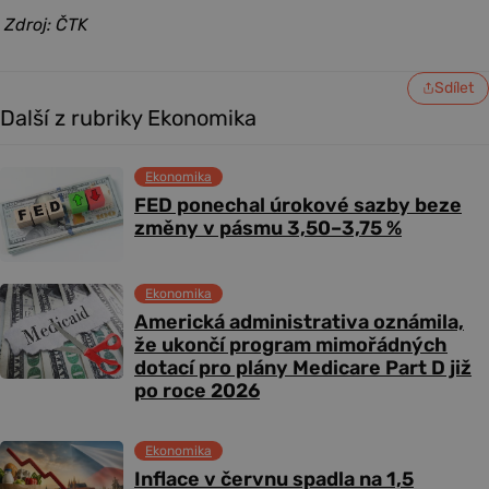
Zdroj: ČTK
Sdílet
Další z rubriky Ekonomika
Ekonomika
FED ponechal úrokové sazby beze
změny v pásmu 3,50–3,75 %
Ekonomika
Americká administrativa oznámila,
že ukončí program mimořádných
dotací pro plány Medicare Part D již
po roce 2026
Ekonomika
Inflace v červnu spadla na 1,5