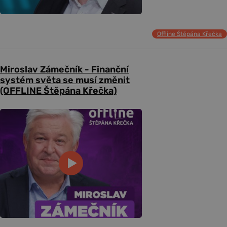
Offline Štěpána Křečka
Miroslav Zámečník - Finanční
systém světa se musí změnit
(OFFLINE Štěpána Křečka)