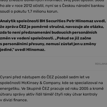
ho ale v roce 2012 očistil, nyní se s Českou národní bankou
soudí o pokutu 1,7 milionu korun.
Analytik společnosti BH Securities Petr Hlinomaz uvedl,
že zpráva ČEZ je poměrně stručná, navozuje ale otázku,
zda to není předznamenání budoucích personálních
změn ve vedení společnosti. „Pokud se již začne
s personálními přesuny, nemusí zůstat jen u změny
jediné," uvedl Hlinomaz.
REKLAMA
Cyrani před nástupem do ČEZ působil sedm let ve
společnosti McKinsey & Company, kde se specializoval na
energetiku. Ve Skupině ČEZ pracuje od roku 2005 a kromě
útvaru správy aktiv řídil téměř čtyři roky útvar kontroly
v divizi finance.