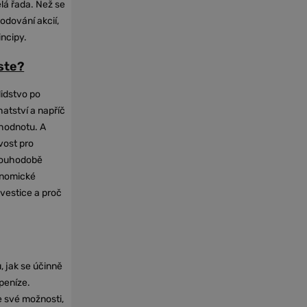
elá řada. Než se
odování akcií,
incipy.
oste?
lidstvo po
hatství a napříč
hodnotu. A
vost pro
dlouhodobě
onomické
nvestice a proč
, jak se účinně
 peníze.
e své možnosti,