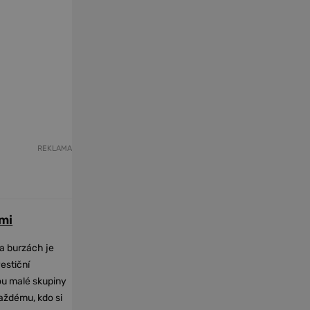
REKLAMA
mi
na burzách je
vestiční
dou malé skupiny
každému, kdo si