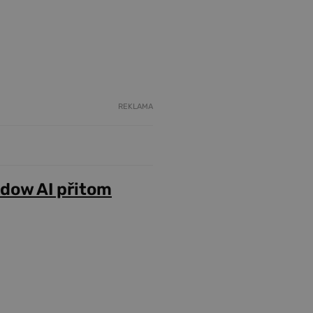
REKLAMA
adow AI přitom