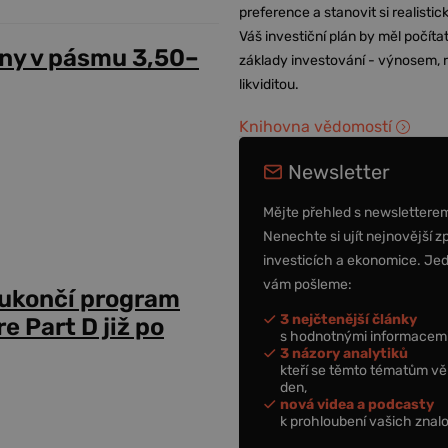
preference a stanovit si realisti
Váš investiční plán by měl počítat
ny v pásmu 3,50–
základy investování - výnosem, r
likviditou.
Knihovna vědomostí
Newsletter
Mějte přehled s newslettere
Nenechte si ujít nejnovější z
investicích a ekonomice. Je
vám pošleme:
 ukončí program
3 nejčtenější články
 Part D již po
s hodnotnými informacemi
3 názory analytiků
kteří se těmto tématům vě
den,
nová videa a podcasty
k prohloubení vašich znalo