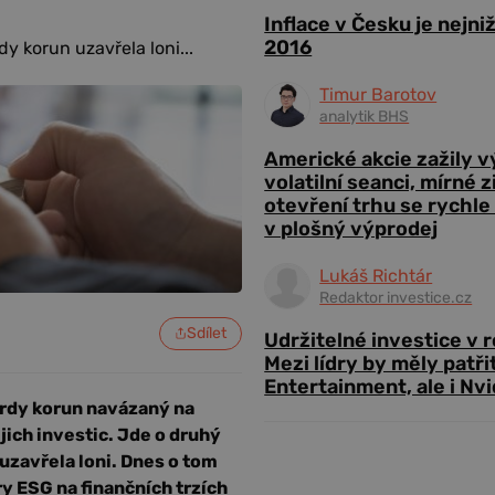
Inflace v Česku je nejni
2016
dy korun uzavřela loni...
Timur Barotov
analytik BHS
Americké akcie zažily 
volatilní seanci, mírné 
otevření trhu se rychle
v plošný výprodej
Lukáš Richtár
Redaktor investice.cz
Sdílet
Udržitelné investice v 
Mezi lídry by měly patři
Entertainment, ale i Nvi
iardy korun navázaný na
jich investic. Jde o druhý
 uzavřela loni. Dnes o tom
y ESG na finančních trzích