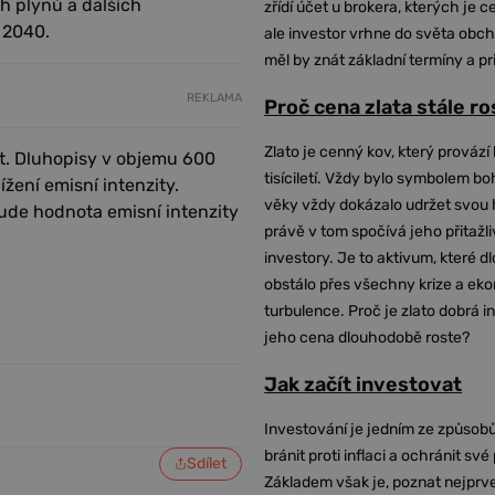
h plynů a dalších
zřídí účet u brokera, kterých je c
u 2040.
ale investor vrhne do světa obch
měl by znát základní termíny a pr
REKLAMA
Proč cena zlata stále r
Zlato je cenný kov, který provází 
st. Dluhopisy v objemu 600
tisíciletí. Vždy bylo symbolem bo
ížení emisní intenzity.
věky vždy dokázalo udržet svou 
ude hodnota emisní intenzity
právě v tom spočívá jeho přitažli
investory. Je to aktivum, které 
obstálo přes všechny krize a ek
turbulence. Proč je zlato dobrá i
jeho cena dlouhodobě roste?
Jak začít investovat
Investování je jedním ze způsobů
bránit proti inflaci a ochránit své
Sdílet
Základem však je, poznat nejprv