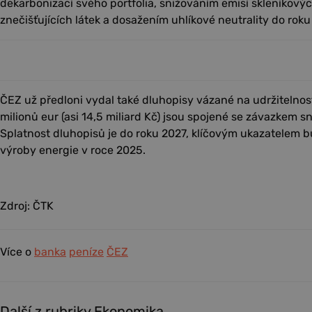
dekarbonizací svého portfolia, snižováním emisí skleníkovýc
znečišťujících látek a dosažením uhlíkové neutrality do rok
ČEZ už předloni vydal také dluhopisy vázané na udržitelno
milionů eur (asi 14,5 miliard Kč) jsou spojené se závazkem sn
Splatnost dluhopisů je do roku 2027, klíčovým ukazatelem b
výroby energie v roce 2025.
Zdroj: ČTK
Více o
banka
peníze
ČEZ
Další z rubriky Ekonomika