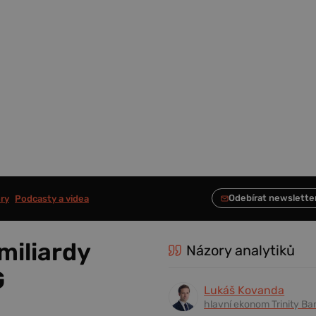
ry
Podcasty a videa
 miliardy
Názory analytiků
G
Lukáš Kovanda
hlavní ekonom Trinity Ba