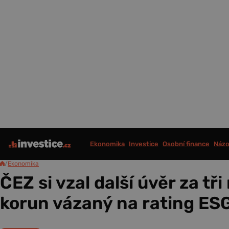
Ekonomika
Investice
Osobní finance
Názo
/
Ekonomika
ČEZ si vzal další úvěr za tři
korun vázaný na rating ES