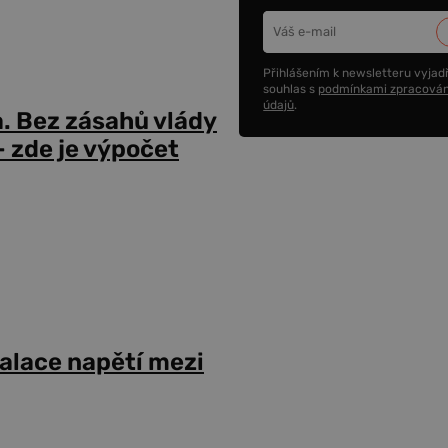
Přihlášením k newsletteru vyjadř
souhlas s
podmínkami zpracován
údajů
.
a. Bez zásahů vlády
 zde je výpočet
alace napětí mezi