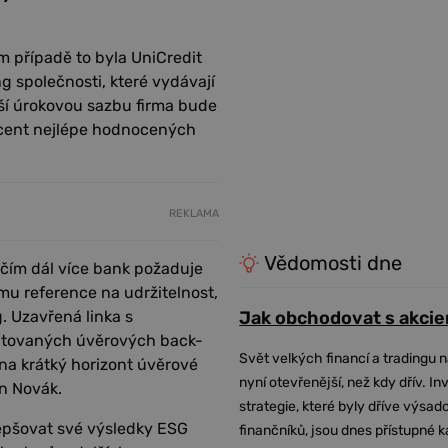
 případě to byla UniCredit
 společnosti, které vydávají
ší úrokovou sazbu firma bude
rocent nejlépe hodnocených
REKLAMA
Vědomosti dne
 čím dál více bank požaduje
u reference na udržitelnost,
g. Uzavřená linka s
Jak obchodovat s akcie
mitovaných úvěrových back-
Svět velkých financí a tradingu 
 na krátký horizont úvěrové
nyní otevřenější, než kdy dřív. In
in Novák.
strategie, které byly dříve výsa
lepšovat své výsledky ESG
finančníků, jsou dnes přístupné 