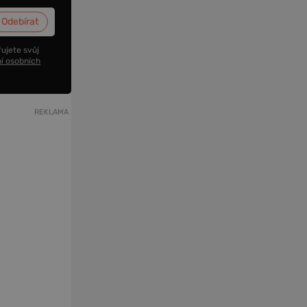
ujete svůj
í osobních
REKLAMA