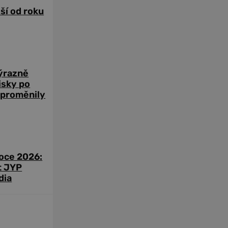
žší od roku
výrazně
zisky po
 proměnily
roce 2026:
t JYP
dia