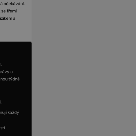
cká očekávání.
 se třemi
izikem a
m.
právy o
dnou týdně
,
nují každý
stí.