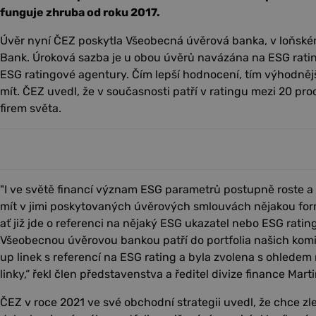
funguje zhruba od roku 2017.
Úvěr nyní ČEZ poskytla Všeobecná úvěrová banka, v loňském
Bank. Úroková sazba je u obou úvěrů navázána na ESG rating
ESG ratingové agentury. Čím lepší hodnocení, tím výhodněj
mít. ČEZ uvedl, že v současnosti patří v ratingu mezi 20 p
firem světa.
"I ve světě financí význam ESG parametrů postupně roste a
mít v jimi poskytovaných úvěrových smlouvách nějakou form
ať již jde o referenci na nějaký ESG ukazatel nebo ESG ratin
Všeobecnou úvěrovou bankou patří do portfolia našich ko
up linek s referencí na ESG rating a byla zvolena s ohledem
linky,“ řekl člen představenstva a ředitel divize finance Mart
ČEZ v roce 2021 ve své obchodní strategii uvedl, že chce z