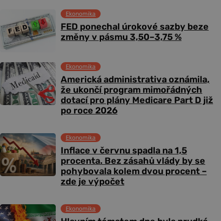
Ekonomika
FED ponechal úrokové sazby beze
změny v pásmu 3,50–3,75 %
Ekonomika
Americká administrativa oznámila,
že ukončí program mimořádných
dotací pro plány Medicare Part D již
po roce 2026
Ekonomika
Inflace v červnu spadla na 1,5
procenta. Bez zásahů vlády by se
pohybovala kolem dvou procent –
zde je výpočet
Ekonomika