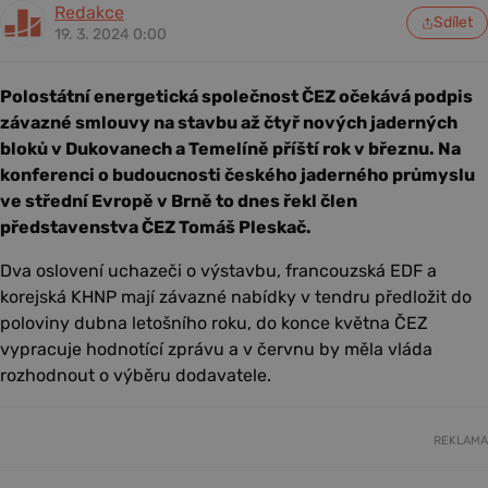
Redakce
Sdílet
19. 3. 2024 0:00
Polostátní energetická společnost ČEZ očekává podpis
závazné smlouvy na stavbu až čtyř nových jaderných
bloků v Dukovanech a Temelíně příští rok v březnu. Na
konferenci o budoucnosti českého jaderného průmyslu
ve střední Evropě v Brně to dnes řekl člen
představenstva ČEZ Tomáš Pleskač.
Dva oslovení uchazeči o výstavbu, francouzská EDF a
korejská KHNP mají závazné nabídky v tendru předložit do
poloviny dubna letošního roku, do konce května ČEZ
vypracuje hodnotící zprávu a v červnu by měla vláda
rozhodnout o výběru dodavatele.
REKLAMA