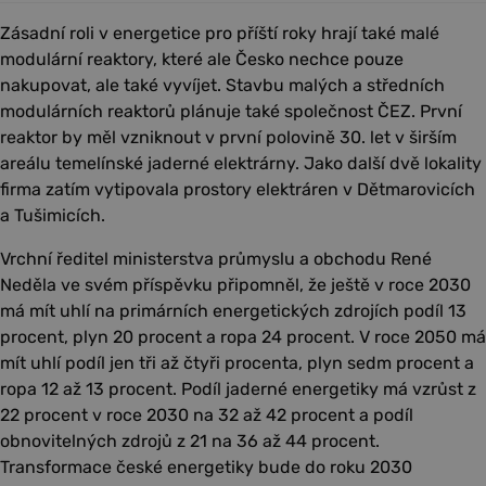
Zásadní roli v energetice pro příští roky hrají také malé
modulární reaktory, které ale Česko nechce pouze
nakupovat, ale také vyvíjet. Stavbu malých a středních
modulárních reaktorů plánuje také společnost ČEZ. První
reaktor by měl vzniknout v první polovině 30. let v širším
areálu temelínské jaderné elektrárny. Jako další dvě lokality
firma zatím vytipovala prostory elektráren v Dětmarovicích
a Tušimicích.
Vrchní ředitel ministerstva průmyslu a obchodu René
Neděla ve svém příspěvku připomněl, že ještě v roce 2030
má mít uhlí na primárních energetických zdrojích podíl 13
procent, plyn 20 procent a ropa 24 procent. V roce 2050 má
mít uhlí podíl jen tři až čtyři procenta, plyn sedm procent a
ropa 12 až 13 procent. Podíl jaderné energetiky má vzrůst z
22 procent v roce 2030 na 32 až 42 procent a podíl
obnovitelných zdrojů z 21 na 36 až 44 procent.
Transformace české energetiky bude do roku 2030