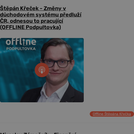
Štěpán Křeček - Změny v
důchodovém systému předluží
ČR, odnesou to pracující
(OFFLINE Podpultovka)
Offline Štěpána Křečka