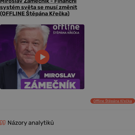
Miroslav Zámečník - Finanční
systém světa se musí změnit
(OFFLINE Štěpána Křečka)
Offline Štěpána Křečka
Názory analytiků