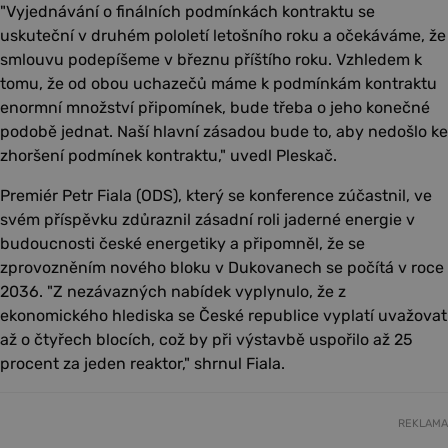
"Vyjednávání o finálních podmínkách kontraktu se
uskuteční v druhém pololetí letošního roku a očekáváme, že
smlouvu podepíšeme v březnu příštího roku. Vzhledem k
tomu, že od obou uchazečů máme k podmínkám kontraktu
enormní množství připomínek, bude třeba o jeho konečné
podobě jednat. Naší hlavní zásadou bude to, aby nedošlo ke
zhoršení podmínek kontraktu," uvedl Pleskač.
Premiér Petr Fiala (ODS), který se konference zúčastnil, ve
svém příspěvku zdůraznil zásadní roli jaderné energie v
budoucnosti české energetiky a připomněl, že se
zprovozněním nového bloku v Dukovanech se počítá v roce
2036. "Z nezávazných nabídek vyplynulo, že z
ekonomického hlediska se České republice vyplatí uvažovat
až o čtyřech blocích, což by při výstavbě uspořilo až 25
procent za jeden reaktor," shrnul Fiala.
REKLAMA