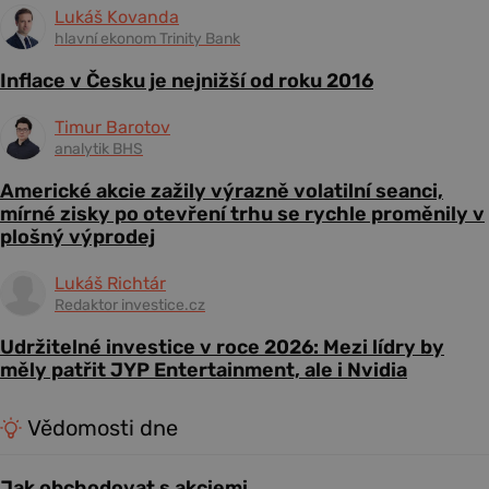
Lukáš Kovanda
hlavní ekonom Trinity Bank
Inflace v Česku je nejnižší od roku 2016
Timur Barotov
analytik BHS
Americké akcie zažily výrazně volatilní seanci,
mírné zisky po otevření trhu se rychle proměnily v
plošný výprodej
Lukáš Richtár
Redaktor investice.cz
Udržitelné investice v roce 2026: Mezi lídry by
měly patřit JYP Entertainment, ale i Nvidia
Vědomosti dne
Jak obchodovat s akciemi