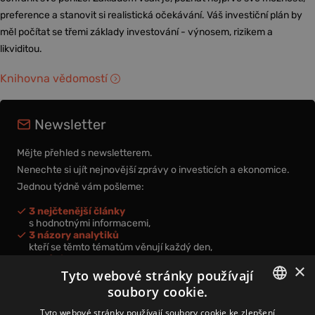
preference a stanovit si realistická očekávání. Váš investiční plán by
měl počítat se třemi základy investování - výnosem, rizikem a
likviditou.
Knihovna vědomostí
Newsletter
Mějte přehled s newsletterem.
Nenechte si ujít nejnovější zprávy o investicích a ekonomice.
Jednou týdně vám pošleme:
3 nejčtenější články
s hodnotnými informacemi,
3 názory analytiků
kteří se těmto tématům věnují každý den,
nová videa a podcasty
×
k prohloubení vašich znalostí.
Tyto webové stránky používají
soubory cookie.
CZECH
Tyto webové stránky používají soubory cookie ke zlepšení