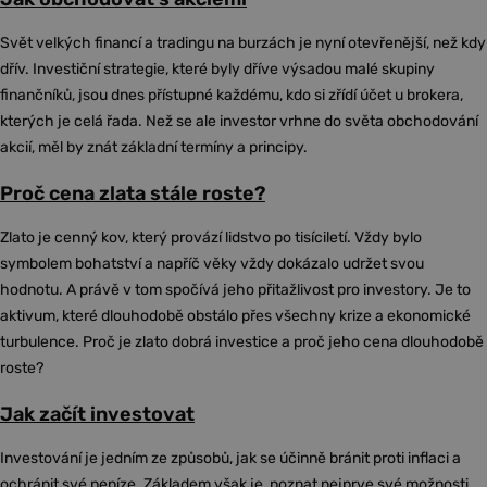
Svět velkých financí a tradingu na burzách je nyní otevřenější, než kdy
dřív. Investiční strategie, které byly dříve výsadou malé skupiny
finančníků, jsou dnes přístupné každému, kdo si zřídí účet u brokera,
kterých je celá řada. Než se ale investor vrhne do světa obchodování
akcií, měl by znát základní termíny a principy.
Proč cena zlata stále roste?
Zlato je cenný kov, který provází lidstvo po tisíciletí. Vždy bylo
symbolem bohatství a napříč věky vždy dokázalo udržet svou
hodnotu. A právě v tom spočívá jeho přitažlivost pro investory. Je to
aktivum, které dlouhodobě obstálo přes všechny krize a ekonomické
turbulence. Proč je zlato dobrá investice a proč jeho cena dlouhodobě
roste?
Jak začít investovat
Investování je jedním ze způsobů, jak se účinně bránit proti inflaci a
ochránit své peníze. Základem však je, poznat nejprve své možnosti,