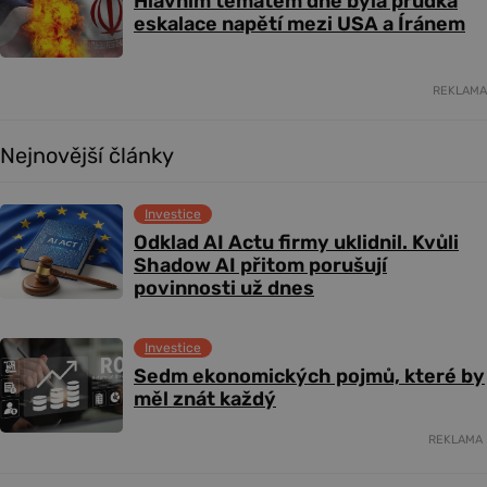
Hlavním tématem dne byla prudká
eskalace napětí mezi USA a Íránem
REKLAMA
Nejnovější články
Investice
Odklad AI Actu firmy uklidnil. Kvůli
Shadow AI přitom porušují
povinnosti už dnes
Investice
Sedm ekonomických pojmů, které by
měl znát každý
REKLAMA