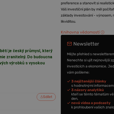
preference a stanovit si realisti
Váš investiční plán by měl počítat
základy investování - výnosem, r
likviditou.
Knihovna vědomostí
Newsletter
ětí je český průmysl, který
Mějte přehled s newslettere
unie zranitelný. Do budoucna
Nenechte si ujít nejnovější z
ových výrobků s vysokou
investicích a ekonomice. Je
vám pošleme:
3 nejčtenější články
s hodnotnými informacemi
3 názory analytiků
kteří se těmto tématům vě
Sdílet
den,
nová videa a podcasty
k prohloubení vašich znalo