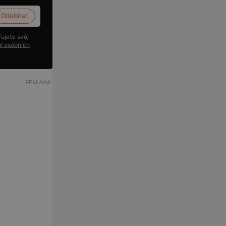
ujete svůj
í osobních
REKLAMA