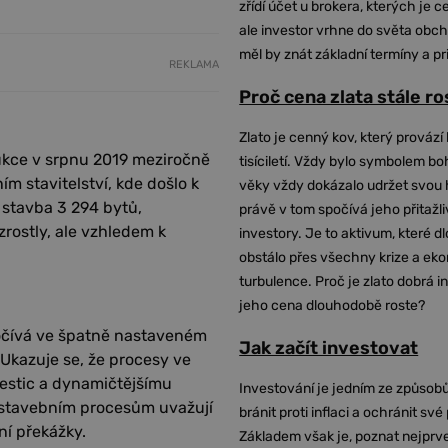
zřídí účet u brokera, kterých je c
ale investor vrhne do světa obch
měl by znát základní termíny a pr
REKLAMA
Proč cena zlata stále r
Zlato je cenný kov, který provází 
ukce v srpnu 2019 meziročně
tisíciletí. Vždy bylo symbolem bo
m stavitelství, kde došlo k
věky vždy dokázalo udržet svou 
 stavba 3 294 bytů,
právě v tom spočívá jeho přitažli
rostly, ale vzhledem k
investory. Je to aktivum, které 
obstálo přes všechny krize a ek
turbulence. Proč je zlato dobrá i
jeho cena dlouhodobě roste?
počívá ve špatně nastaveném
Jak začít investovat
kazuje se, že procesy ve
vestic a dynamičtějšímu
Investování je jedním ze způsobů
m stavebním procesům uvažují
bránit proti inflaci a ochránit své
ní překážky.
Základem však je, poznat nejprv