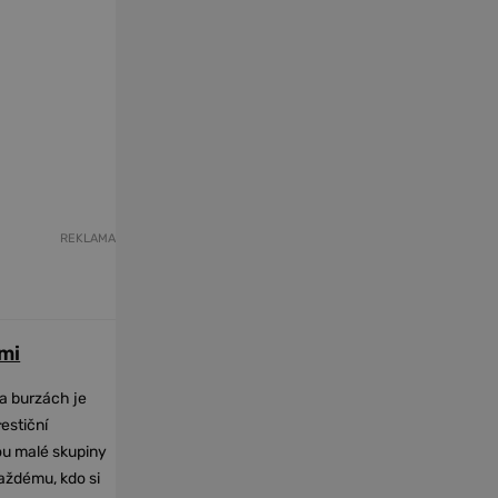
REKLAMA
mi
na burzách je
-
vestiční
dou malé skupiny
každému, kdo si