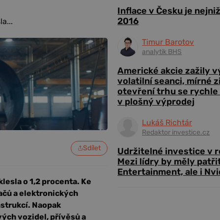
Inflace v Česku je nejni
2016
a...
Timur Barotov
analytik BHS
Americké akcie zažily 
volatilní seanci, mírné 
otevření trhu se rychle
v plošný výprodej
Lukáš Richtár
Redaktor investice.cz
Sdílet
Udržitelné investice v 
Mezi lídry by měly patři
Entertainment, ale i Nvi
esla o 1,2 procenta. Ke
ačů a elektronických
nstrukcí. Naopak
ých vozidel, přívěsů a