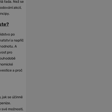
elá řada. Než se
odování akcií,
incipy.
oste?
lidstvo po
hatství a napříč
hodnotu. A
vost pro
dlouhodobě
onomické
nvestice a proč
, jak se účinně
 peníze.
e své možnosti,