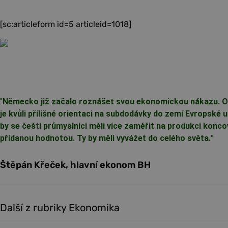
[sc:articleform id=5 articleid=1018]
"
Německo již začalo roznášet svou ekonomickou nákazu. Ob
je kvůli přílišné orientaci na subdodávky do zemí Evropské 
by se čeští průmyslníci měli více zaměřit na produkci konc
přidanou hodnotou. Ty by měli vyvážet do celého světa.
"
Štěpán Křeček, hlavní ekonom BH
Další z rubriky Ekonomika