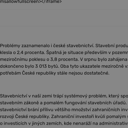
msallowfullscreen></iframe>
Problémy zaznamenalo i české stavebnictví. Stavební prod
klesla o 2,4 procenta. Špatná je situace především v pozemní
meziročnímu poklesu o 3,8 procenta. V srpnu bylo zahájena
dokončeno bylo 3 013 bytů. Oba tyto ukazatele meziročně vz
potřebám České republiky stále nejsou dostatečné.
Stavebnictví v naší zemi trápí systémový problém, který s
stavebním zákoně a pomalém fungování stavebních úřadů. U
stavebnictví brání přílivu většího množství zahraničních in
rozvoji České republiky. Zahraniční investoři kvůli pomalý
o investicích v jiných zemích, kde nenaráží na administrativ