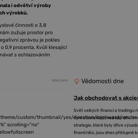
nala i odvětví výroby
ých výrobků.
yslové činnosti o 3,8
rmám zužuje prostor pro
gativní zprávou je pokles
 0,9 procenta. Kvůli klesající
návat s ochlazováním
Vědomosti dne
REKLAMA
Jak obchodovat s akcie
Svět velkých financí a tradingu 
/theme/custom/thumbnail/yes/direction/backward/render
nyní otevřenější, než kdy dřív. In
%" scrolling="no"
strategie, které byly dříve výsa
allowfullscreen
finančníků, jsou dnes přístupné 