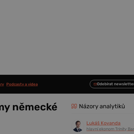
ry
Podcasty a videa
my německé
Názory analytiků
Lukáš Kovanda
hlavní ekonom Trinity Ba