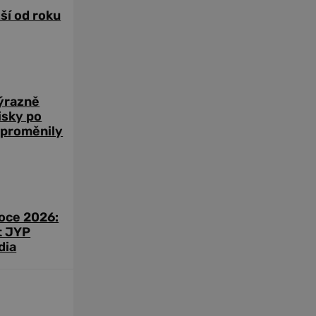
žší od roku
výrazně
zisky po
 proměnily
roce 2026:
t JYP
dia