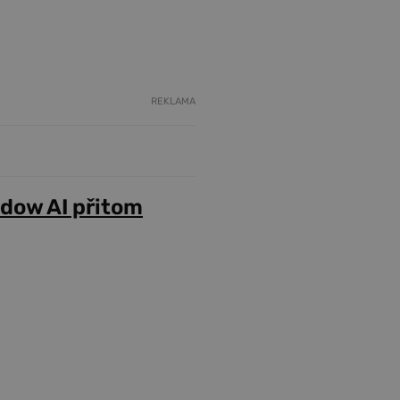
REKLAMA
adow AI přitom