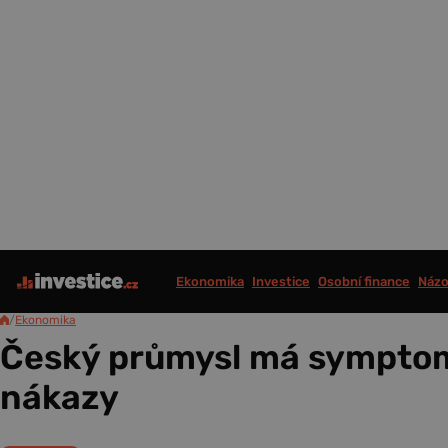
Ekonomika
Investice
Osobní finance
Názo
/
Ekonomika
Český průmysl má sympto
nákazy