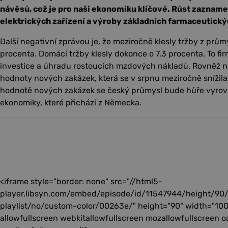
návěsů, což je pro naši ekonomiku klíčové. Růst zazname
elektrických zařízení a výroby základních farmaceutick
Další negativní zprávou je, že meziročně klesly tržby z prům
procenta. Domácí tržby klesly dokonce o 7,3 procenta. To fi
investice a úhradu rostoucích mzdových nákladů. Rovněž ne
hodnoty nových zakázek, která se v srpnu meziročně snížila o
hodnotě nových zakázek se český průmysl bude hůře vyrov
ekonomiky, které přichází z Německa.
<iframe style="border: none" src="//html5-
player.libsyn.com/embed/episode/id/11547944/height/90
playlist/no/custom-color/00263e/" height="90" width="100
allowfullscreen webkitallowfullscreen mozallowfullscreen o