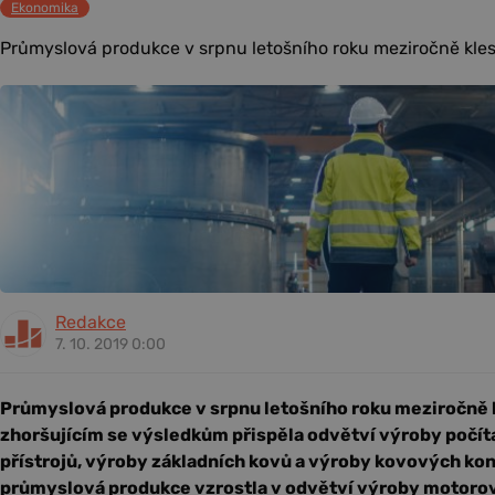
Ekonomika
Průmyslová produkce v srpnu letošního roku meziročně klesl
Redakce
7. 10. 2019 0:00
Průmyslová produkce v srpnu letošního roku meziročně kl
zhoršujícím se výsledkům přispěla odvětví výroby počít
přístrojů, výroby základních kovů a výroby kovových ko
průmyslová produkce vzrostla v odvětví výroby motorov