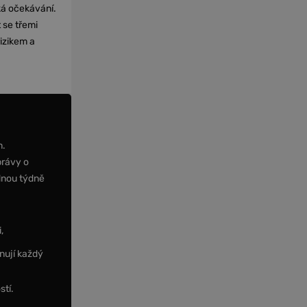
cká očekávání.
 se třemi
izikem a
m.
právy o
dnou týdně
,
nují každý
stí.