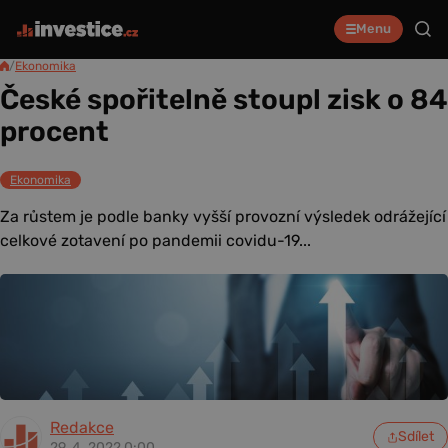
Menu
/
Ekonomika
České spořitelně stoupl zisk o 84
procent
Ekonomika
Za růstem je podle banky vyšší provozní výsledek odrážející
celkové zotavení po pandemii covidu-19...
Redakce
Sdílet
29. 4. 2022 0:00