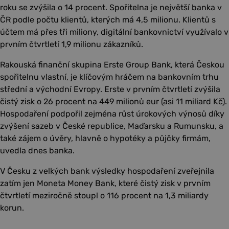
roku se zvýšila o 14 procent. Spořitelna je největší banka v
ČR podle počtu klientů, kterých má 4,5 milionu. Klientů s
účtem má přes tři miliony, digitální bankovnictví využívalo v
prvním čtvrtletí 1,9 milionu zákazníků.
Rakouská finanční skupina Erste Group Bank, která Českou
spořitelnu vlastní, je klíčovým hráčem na bankovním trhu
střední a východní Evropy. Erste v prvním čtvrtletí zvýšila
čistý zisk o 26 procent na 449 milionů eur (asi 11 miliard Kč).
Hospodaření podpořil zejména růst úrokových výnosů díky
zvýšení sazeb v České republice, Maďarsku a Rumunsku, a
také zájem o úvěry, hlavně o hypotéky a půjčky firmám,
uvedla dnes banka.
V Česku z velkých bank výsledky hospodaření zveřejnila
zatím jen Moneta Money Bank, které čistý zisk v prvním
čtvrtletí meziročně stoupl o 116 procent na 1,3 miliardy
korun.