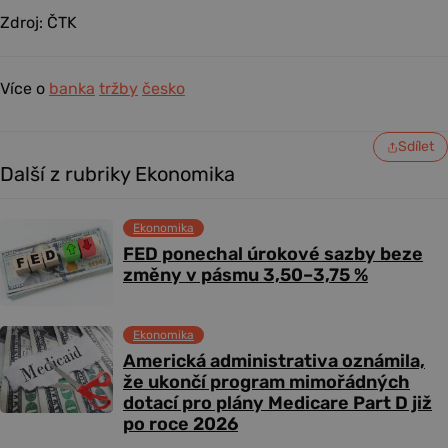
Zdroj: ČTK
Více o
banka
tržby
česko
Sdílet
Další z rubriky Ekonomika
Ekonomika
FED ponechal úrokové sazby beze
změny v pásmu 3,50–3,75 %
Ekonomika
Americká administrativa oznámila,
že ukončí program mimořádných
dotací pro plány Medicare Part D již
po roce 2026