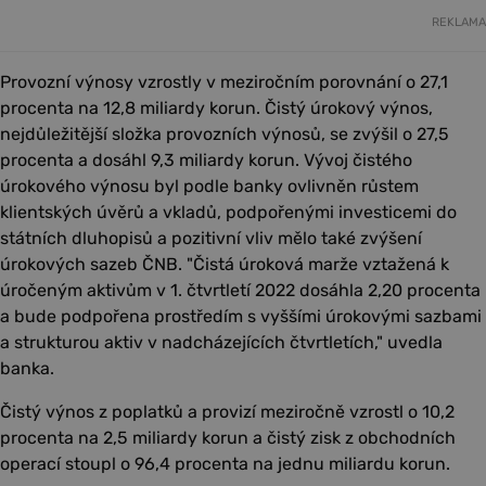
REKLAMA
Provozní výnosy vzrostly v meziročním porovnání o 27,1
procenta na 12,8 miliardy korun. Čistý úrokový výnos,
nejdůležitější složka provozních výnosů, se zvýšil o 27,5
procenta a dosáhl 9,3 miliardy korun. Vývoj čistého
úrokového výnosu byl podle banky ovlivněn růstem
klientských úvěrů a vkladů, podpořenými investicemi do
státních dluhopisů a pozitivní vliv mělo také zvýšení
úrokových sazeb ČNB. "Čistá úroková marže vztažená k
úročeným aktivům v 1. čtvrtletí 2022 dosáhla 2,20 procenta
a bude podpořena prostředím s vyššími úrokovými sazbami
a strukturou aktiv v nadcházejících čtvrtletích," uvedla
banka.
Čistý výnos z poplatků a provizí meziročně vzrostl o 10,2
procenta na 2,5 miliardy korun a čistý zisk z obchodních
operací stoupl o 96,4 procenta na jednu miliardu korun.