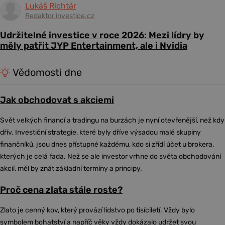
Lukáš Richtár
Redaktor investice.cz
Udržitelné investice v roce 2026: Mezi lídry by
měly patřit JYP Entertainment, ale i Nvidia
Vědomosti dne
Jak obchodovat s akciemi
Svět velkých financí a tradingu na burzách je nyní otevřenější, než kdy
dřív. Investiční strategie, které byly dříve výsadou malé skupiny
finančníků, jsou dnes přístupné každému, kdo si zřídí účet u brokera,
kterých je celá řada. Než se ale investor vrhne do světa obchodování
akcií, měl by znát základní termíny a principy.
Proč cena zlata stále roste?
Zlato je cenný kov, který provází lidstvo po tisíciletí. Vždy bylo
symbolem bohatství a napříč věky vždy dokázalo udržet svou