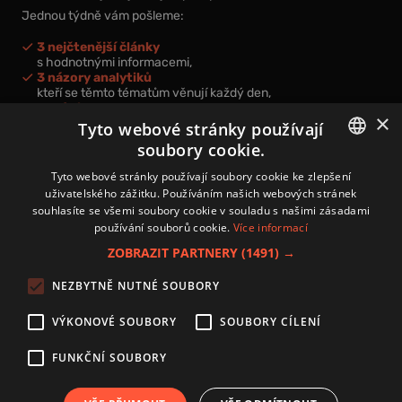
Jednou týdně vám pošleme:
3 nejčtenější články
s hodnotnými informacemi,
3 názory analytiků
kteří se těmto tématům věnují každý den,
nová videa a podcasty
×
k prohloubení vašich znalostí.
Tyto webové stránky používají
soubory cookie.
CZECH
Tyto webové stránky používají soubory cookie ke zlepšení
uživatelského zážitku. Používáním našich webových stránek
CZ
souhlasíte se všemi soubory cookie v souladu s našimi zásadami
Přihlášením k newsletteru vyjadřujete svůj souhlas s
podmínkami
používání souborů cookie.
Více informací
zpracování osobních údajů
.
ZOBRAZIT PARTNERY
(1491) →
Kontakt
NEZBYTNĚ NUTNÉ SOUBORY
Zásady používání souborů cookies
Zpracování osobních údajů
VÝKONOVÉ SOUBORY
SOUBORY CÍLENÍ
Autoři
Nastavení cookies
FUNKČNÍ SOUBORY