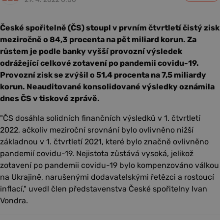
České spořitelně (ČS) stoupl v prvním čtvrtletí čistý zisk
meziročně o 84,3 procenta na pět miliard korun. Za
růstem je podle banky vyšší provozní výsledek
odrážející celkové zotavení po pandemii covidu-19.
Provozní zisk se zvýšil o 51,4 procenta na 7,5 miliardy
korun. Neauditované konsolidované výsledky oznámila
dnes ČS v tiskové zprávě.
"ČS dosáhla solidních finančních výsledků v 1. čtvrtletí
2022, ačkoliv meziroční srovnání bylo ovlivněno nižší
základnou v 1. čtvrtletí 2021, které bylo značně ovlivněno
pandemií covidu-19. Nejistota zůstává vysoká, jelikož
zotavení po pandemii covidu-19 bylo kompenzováno válkou
na Ukrajině, narušenými dodavatelskými řetězci a rostoucí
inflací," uvedl člen představenstva České spořitelny Ivan
Vondra.