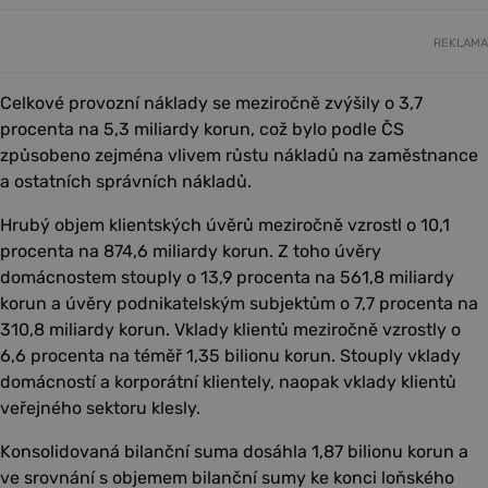
REKLAMA
Celkové provozní náklady se meziročně zvýšily o 3,7
procenta na 5,3 miliardy korun, což bylo podle ČS
způsobeno zejména vlivem růstu nákladů na zaměstnance
a ostatních správních nákladů.
Hrubý objem klientských úvěrů meziročně vzrostl o 10,1
procenta na 874,6 miliardy korun. Z toho úvěry
domácnostem stouply o 13,9 procenta na 561,8 miliardy
korun a úvěry podnikatelským subjektům o 7,7 procenta na
310,8 miliardy korun. Vklady klientů meziročně vzrostly o
6,6 procenta na téměř 1,35 bilionu korun. Stouply vklady
domácností a korporátní klientely, naopak vklady klientů
veřejného sektoru klesly.
Konsolidovaná bilanční suma dosáhla 1,87 bilionu korun a
ve srovnání s objemem bilanční sumy ke konci loňského