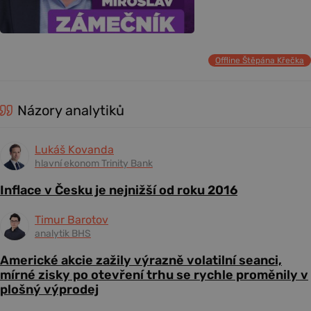
Offline Štěpána Křečka
Názory analytiků
Lukáš Kovanda
hlavní ekonom Trinity Bank
Inflace v Česku je nejnižší od roku 2016
Timur Barotov
analytik BHS
Americké akcie zažily výrazně volatilní seanci,
mírné zisky po otevření trhu se rychle proměnily v
plošný výprodej