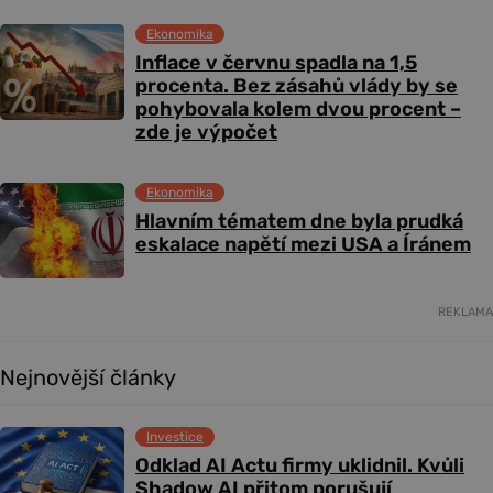
Ekonomika
Inflace v červnu spadla na 1,5
procenta. Bez zásahů vlády by se
pohybovala kolem dvou procent –
zde je výpočet
Ekonomika
Hlavním tématem dne byla prudká
eskalace napětí mezi USA a Íránem
REKLAMA
Nejnovější články
Investice
Odklad AI Actu firmy uklidnil. Kvůli
Shadow AI přitom porušují