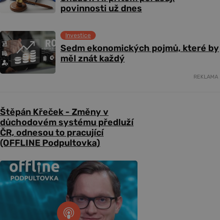
povinnosti už dnes
Investice
Sedm ekonomických pojmů, které by
měl znát každý
REKLAMA
Štěpán Křeček - Změny v
důchodovém systému předluží
ČR, odnesou to pracující
(OFFLINE Podpultovka)