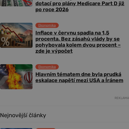
dotací pro plány Medicare Part D již
po roce 2026
Ekonomika
Inflace v červnu spadla na 1,5
procenta. Bez zásahů vlády by se
pohybovala kolem dvou procent –
zde je výpočet
Ekonomika
Hlavním tématem dne byla prudká
eskalace napětí mezi USA a Íránem
REKLAMA
Nejnovější články