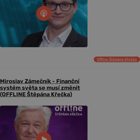
Offline Štěpána Křečka
Miroslav Zámečník - Finanční
systém světa se musí změnit
(OFFLINE Štěpána Křečka)