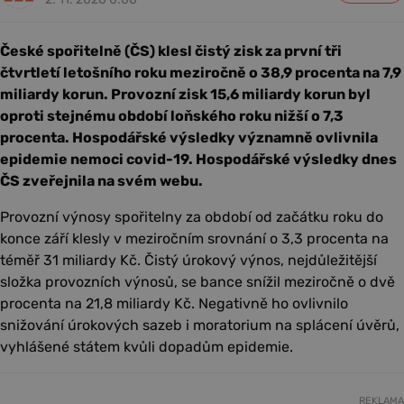
České spořitelně (ČS) klesl čistý zisk za první tři
čtvrtletí letošního roku meziročně o 38,9 procenta na 7,9
miliardy korun. Provozní zisk 15,6 miliardy korun byl
oproti stejnému období loňského roku nižší o 7,3
procenta. Hospodářské výsledky významně ovlivnila
epidemie nemoci covid-19. Hospodářské výsledky dnes
ČS zveřejnila na svém webu.
Provozní výnosy spořitelny za období od začátku roku do
konce září klesly v meziročním srovnání o 3,3 procenta na
téměř 31 miliardy Kč. Čistý úrokový výnos, nejdůležitější
složka provozních výnosů, se bance snížil meziročně o dvě
procenta na 21,8 miliardy Kč. Negativně ho ovlivnilo
snižování úrokových sazeb i moratorium na splácení úvěrů,
vyhlášené státem kvůli dopadům epidemie.
REKLAMA