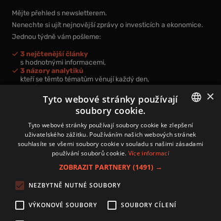
Mějte přehled s newsletterem.
Nenechte si ujít nejnovější zprávy o investicích a ekonomice.
Jednou týdně vám pošleme:
3 nejčtenější články
s hodnotnými informacemi,
3 názory analytiků
kteří se těmto tématům věnují každý den,
nová videa a podcasty
×
k prohloubení vašich znalostí.
Tyto webové stránky používají
soubory cookie.
CZECH
Tyto webové stránky používají soubory cookie ke zlepšení
uživatelského zážitku. Používáním našich webových stránek
CZ
souhlasíte se všemi soubory cookie v souladu s našimi zásadami
Přihlášením k newsletteru vyjadřujete svůj souhlas s
podmínkami
používání souborů cookie.
Více informací
zpracování osobních údajů
.
ZOBRAZIT PARTNERY
(1491) →
Kontakt
NEZBYTNĚ NUTNÉ SOUBORY
Zásady používání souborů cookies
Zpracování osobních údajů
VÝKONOVÉ SOUBORY
SOUBORY CÍLENÍ
Autoři
Nastavení cookies