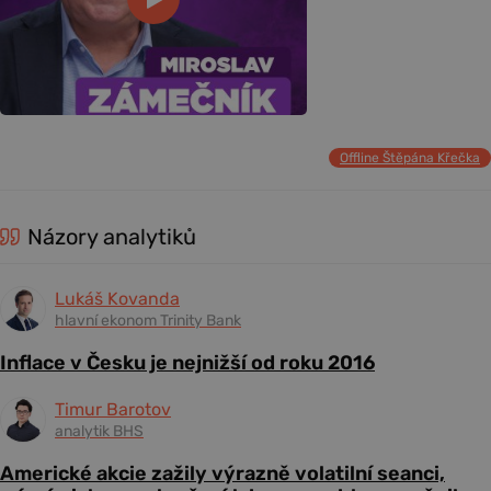
Offline Štěpána Křečka
Názory analytiků
Lukáš Kovanda
hlavní ekonom Trinity Bank
Inflace v Česku je nejnižší od roku 2016
Timur Barotov
analytik BHS
Americké akcie zažily výrazně volatilní seanci,