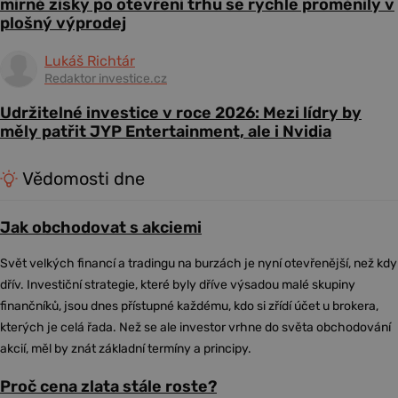
mírné zisky po otevření trhu se rychle proměnily v
plošný výprodej
Lukáš Richtár
Redaktor investice.cz
Udržitelné investice v roce 2026: Mezi lídry by
měly patřit JYP Entertainment, ale i Nvidia
Vědomosti dne
Jak obchodovat s akciemi
Svět velkých financí a tradingu na burzách je nyní otevřenější, než kdy
dřív. Investiční strategie, které byly dříve výsadou malé skupiny
finančníků, jsou dnes přístupné každému, kdo si zřídí účet u brokera,
kterých je celá řada. Než se ale investor vrhne do světa obchodování
akcií, měl by znát základní termíny a principy.
Proč cena zlata stále roste?