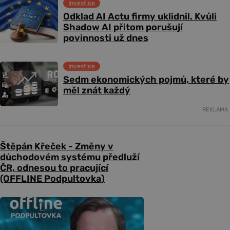
Investice
Odklad AI Actu firmy uklidnil. Kvůli
Shadow AI přitom porušují
povinnosti už dnes
Investice
Sedm ekonomických pojmů, které by
měl znát každý
REKLAMA
Štěpán Křeček - Změny v
důchodovém systému předluží
ČR, odnesou to pracující
(OFFLINE Podpultovka)