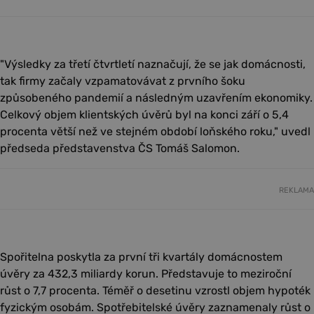
"Výsledky za třetí čtvrtletí naznačují, že se jak domácnosti,
tak firmy začaly vzpamatovávat z prvního šoku
způsobeného pandemií a následným uzavřením ekonomiky.
Celkový objem klientských úvěrů byl na konci září o 5,4
procenta větší než ve stejném období loňského roku," uvedl
předseda představenstva ČS Tomáš Salomon.
REKLAMA
Spořitelna poskytla za první tři kvartály domácnostem
úvěry za 432,3 miliardy korun. Představuje to meziroční
růst o 7,7 procenta. Téměř o desetinu vzrostl objem hypoték
fyzickým osobám. Spotřebitelské úvěry zaznamenaly růst o