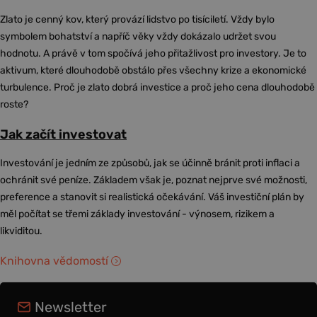
Zlato je cenný kov, který provází lidstvo po tisíciletí. Vždy bylo
symbolem bohatství a napříč věky vždy dokázalo udržet svou
hodnotu. A právě v tom spočívá jeho přitažlivost pro investory. Je to
aktivum, které dlouhodobě obstálo přes všechny krize a ekonomické
turbulence. Proč je zlato dobrá investice a proč jeho cena dlouhodobě
roste?
Jak začít investovat
Investování je jedním ze způsobů, jak se účinně bránit proti inflaci a
ochránit své peníze. Základem však je, poznat nejprve své možnosti,
preference a stanovit si realistická očekávání. Váš investiční plán by
měl počítat se třemi základy investování - výnosem, rizikem a
likviditou.
Knihovna vědomostí
Newsletter