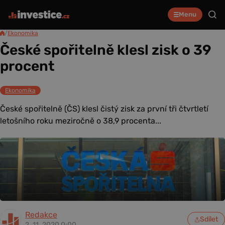
Menu
/
Ekonomika
České spořitelně klesl zisk o 39
procent
Ekonomika
České spořitelně (ČS) klesl čistý zisk za první tři čtvrtletí
letošního roku meziročně o 38,9 procenta...
Redakce
Sdílet
2. 11. 2020 0:00