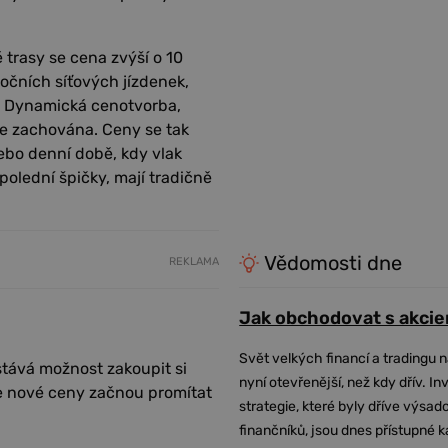
é trasy se cena zvýší o 10
ročních síťových jízdenek,
n. Dynamická cenotvorba,
ne zachována. Ceny se tak
ebo denní době, kdy vlak
dpolední špičky, mají tradičně
Vědomosti dne
REKLAMA
Jak obchodovat s akcie
Svět velkých financí a tradingu 
ůstává možnost zakoupit si
nyní otevřenější, než kdy dřív. In
se nové ceny začnou promítat
strategie, které byly dříve výsa
finančníků, jsou dnes přístupné 