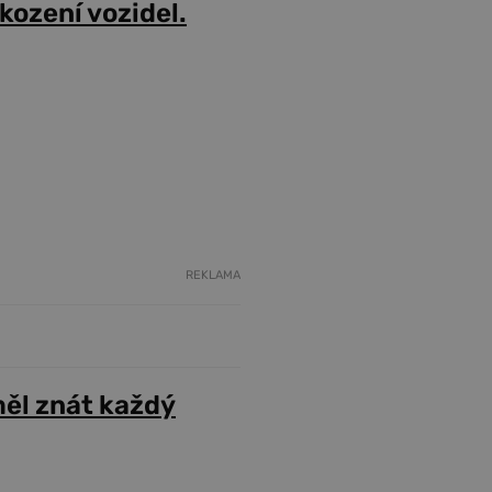
škození vozidel.
REKLAMA
ěl znát každý