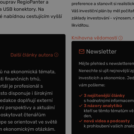
souprav RegioPanter a
preference a stanovit si realisti
 a USB konektory. Na
Váš investiční plán by měl počítat
é nabídnou cestujícím vyšší
základy investování - výnosem, r
likviditou.
Knihovna vědomostí
Newsletter
Další články autora
Mějte přehled s newslettere
Nenechte si ujít nejnovější z
ků na ekonomická témata,
investicích a ekonomice. Je
ti finančních trhů,
vám pošleme:
tál je profesionál s
to disponuje i širokými
3 nejčtenější články
redakce doplňují externí
s hodnotnými informacemi
3 názory analytiků
tní perspektivy a aktuální
kteří se těmto tématům vě
poskytovat čtenářům
den,
nová videa a podcasty
épe se orientovat ve světě
k prohloubení vašich znalo
ním ekonomickým otázkám.