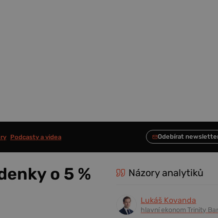
ry
Podcasty a videa
zdenky o 5 %
Názory analytiků
Lukáš Kovanda
hlavní ekonom Trinity Ba