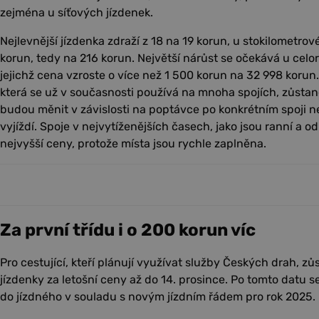
zejména u síťových jízdenek.
Nejlevnější jízdenka zdraží z 18 na 19 korun, u stokilometrov
korun, tedy na 216 korun. Největší nárůst se očekává u celo
jejichž cena vzroste o více než 1 500 korun na 32 998 koru
která se už v současnosti používá na mnoha spojích, zůsta
budou měnit v závislosti na poptávce po konkrétním spoji n
vyjíždí. Spoje v nejvytíženějších časech, jako jsou ranní a o
nejvyšší ceny, protože místa jsou rychle zaplněna.
Za první třídu i o 200 korun víc
Pro cestující, kteří plánují využívat služby Českých drah, z
jízdenky za letošní ceny až do 14. prosince. Po tomto datu 
do jízdného v souladu s novým jízdním řádem pro rok 2025.