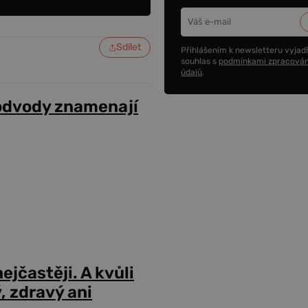
Sdílet
Přihlášením k newsletteru vyjadř
souhlas s
podmínkami zpracován
údajů
.
odvody znamenají
ejčastěji. A kvůli
 zdravý ani