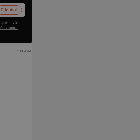
ujete svůj
í osobních
REKLAMA