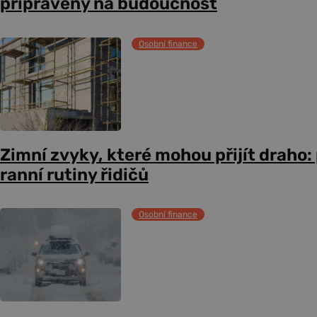
připravený na budoucnost
Osobní finance
Zimní zvyky, které mohou přijít draho:
ranní rutiny řidičů
Osobní finance