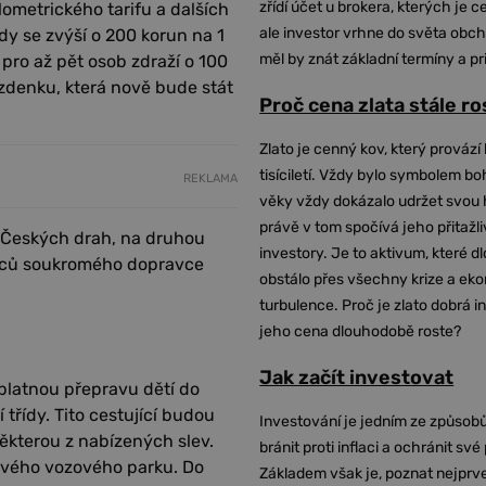
zřídí účet u brokera, kterých je c
lometrického tarifu a dalších
ale investor vrhne do světa obch
dy se zvýší o 200 korun na 1
měl by znát základní termíny a pr
pro až pět osob zdraží o 100
ízdenku, která nově bude stát
Proč cena zlata stále r
Zlato je cenný kov, který provází 
tisíciletí. Vždy bylo symbolem bo
REKLAMA
věky vždy dokázalo udržet svou 
právě v tom spočívá jeho přitažli
ů Českých drah, na druhou
investory. Je to aktivum, které 
upců soukromého dopravce
obstálo přes všechny krize a ek
turbulence. Proč je zlato dobrá i
jeho cena dlouhodobě roste?
Jak začít investovat
platnou přepravu dětí do
třídy. Tito cestující budou
Investování je jedním ze způsobů
ěkterou z nabízených slev.
bránit proti inflaci a ochránit své
svého vozového parku. Do
Základem však je, poznat nejprv