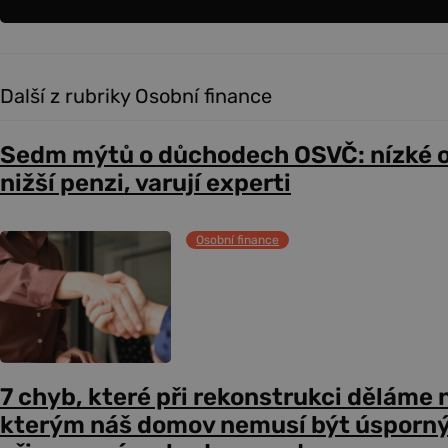
Další z rubriky Osobní finance
Sedm mýtů o důchodech OSVČ: nízké 
nižší penzi, varují experti
Osobní finance
7 chyb, které při rekonstrukci děláme n
kterým náš domov nemusí být úsporný,