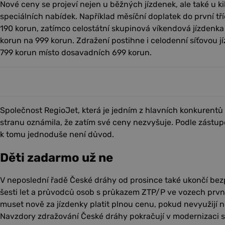
Nové ceny se projeví nejen u běžných jízdenek, ale také u ki
speciálních nabídek. Například měsíční doplatek do první tří
190 korun, zatímco celostátní skupinová víkendová jízdenka 
korun na 999 korun. Zdražení postihne i celodenní síťovou j
799 korun místo dosavadních 699 korun.
Společnost RegioJet, která je jedním z hlavních konkurent
stranu oznámila, že zatím své ceny nezvyšuje. Podle zást
k tomu jednoduše není důvod.
Děti zadarmo už ne
V neposlední řadě České dráhy od prosince také ukončí bez
šesti let a průvodců osob s průkazem ZTP/P ve vozech první 
muset nově za jízdenky platit plnou cenu, pokud nevyužijí n
Navzdory zdražování České dráhy pokračují v modernizaci 