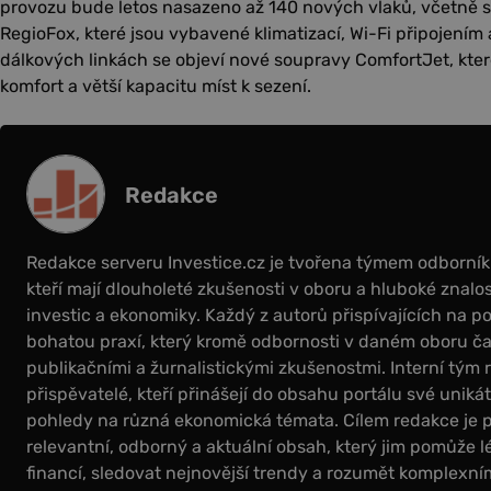
provozu bude letos nasazeno až 140 nových vlaků, včetně 
RegioFox, které jsou vybavené klimatizací, Wi-Fi připojením
dálkových linkách se objeví nové soupravy ComfortJet, kter
komfort a větší kapacitu míst k sezení.
Redakce
Redakce serveru Investice.cz je tvořena týmem odborní
kteří mají dlouholeté zkušenosti v oboru a hluboké znalos
investic a ekonomiky. Každý z autorů přispívajících na por
bohatou praxí, který kromě odbornosti v daném oboru čas
publikačními a žurnalistickými zkušenostmi. Interní tým 
přispěvatelé, kteří přinášejí do obsahu portálu své uniká
pohledy na různá ekonomická témata. Cílem redakce je 
relevantní, odborný a aktuální obsah, který jim pomůže l
financí, sledovat nejnovější trendy a rozumět komplex