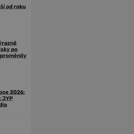
žší od roku
výrazně
zisky po
 proměnily
roce 2026:
t JYP
dia