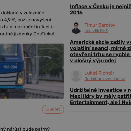
Inflace v Česku je nejni
2016
 dokladů v železniční
o 4,9 %, což je navýšení
Timur Barotov
tuje meziroční inflaci k
analytik BHS
dnotné jízdenky OneTicket.
Americké akcie zažily 
volatilní seanci, mírné 
otevření trhu se rychle
v plošný výprodej
Lukáš Richtár
Redaktor investice.cz
Udržitelné investice v 
Mezi lídry by měly patři
Entertainment, ale i Nvi
Sdílet
azný nárůst bude patrný