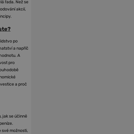
elá řada. Než se
odování akcií,
incipy.
oste?
lidstvo po
hatství a napříč
hodnotu. A
vost pro
dlouhodobě
onomické
nvestice a proč
, jak se účinně
 peníze.
e své možnosti,