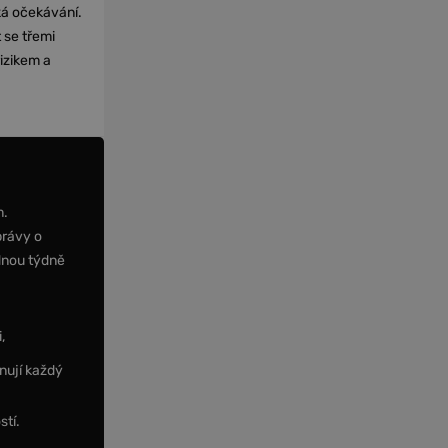
cká očekávání.
 se třemi
izikem a
m.
právy o
dnou týdně
,
nují každý
stí.