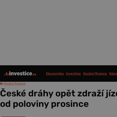
Ekonomika
Investice
Osobní finance
Názo
/
Osobní finance
České dráhy opět zdraží jí
od poloviny prosince