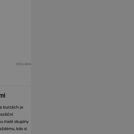
REKLAMA
mi
na burzách je
vestiční
dou malé skupiny
každému, kdo si