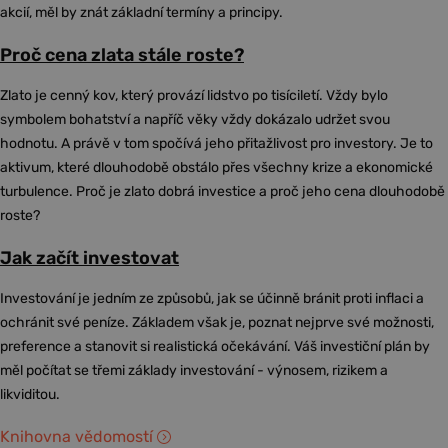
akcií, měl by znát základní termíny a principy.
Proč cena zlata stále roste?
Zlato je cenný kov, který provází lidstvo po tisíciletí. Vždy bylo
symbolem bohatství a napříč věky vždy dokázalo udržet svou
hodnotu. A právě v tom spočívá jeho přitažlivost pro investory. Je to
aktivum, které dlouhodobě obstálo přes všechny krize a ekonomické
turbulence. Proč je zlato dobrá investice a proč jeho cena dlouhodobě
roste?
Jak začít investovat
Investování je jedním ze způsobů, jak se účinně bránit proti inflaci a
ochránit své peníze. Základem však je, poznat nejprve své možnosti,
preference a stanovit si realistická očekávání. Váš investiční plán by
měl počítat se třemi základy investování - výnosem, rizikem a
likviditou.
Knihovna vědomostí