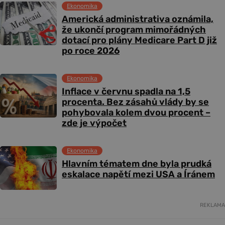
Ekonomika
Americká administrativa oznámila,
že ukončí program mimořádných
dotací pro plány Medicare Part D již
po roce 2026
Ekonomika
Inflace v červnu spadla na 1,5
procenta. Bez zásahů vlády by se
pohybovala kolem dvou procent –
zde je výpočet
Ekonomika
Hlavním tématem dne byla prudká
eskalace napětí mezi USA a Íránem
REKLAMA