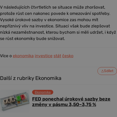
V následujících čtvrtletích se situace může zhoršovat,
protože růst cen nakonec povede k omezování spotřeby.
Vysoké úrokové sazby v ekonomice zas mohou mít
nepříznivý vliv na investice. Situaci však bude zlepšovat
nízká nezaměstnanost, kterou bychom si měli udržet, i když
se růst ekonomiky bude snižovat.
Více o
ekonomika
investice
stát
česko
Sdílet
Další z rubriky Ekonomika
Ekonomika
FED ponechal úrokové sazby beze
změny v pásmu 3,50–3,75 %