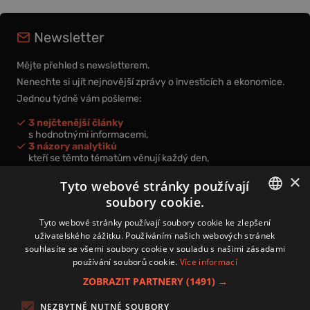
Newsletter
Mějte přehled s newsletterem.
Nenechte si ujít nejnovější zprávy o investicích a ekonomice.
Jednou týdně vám pošleme:
3 nejčtenější články
s hodnotnými informacemi,
3 názory analytiků
kteří se těmto tématům věnují každý den,
nová videa a podcasty
×
k prohloubení vašich znalostí.
Tyto webové stránky používají
soubory cookie.
CZECH
Tyto webové stránky používají soubory cookie ke zlepšení
uživatelského zážitku. Používáním našich webových stránek
CZ
souhlasíte se všemi soubory cookie v souladu s našimi zásadami
Přihlášením k newsletteru vyjadřujete svůj souhlas s
podmínkami
používání souborů cookie.
Více informací
zpracování osobních údajů
.
ZOBRAZIT PARTNERY
(1491) →
Kontakt
NEZBYTNĚ NUTNÉ SOUBORY
Zásady používání souborů cookies