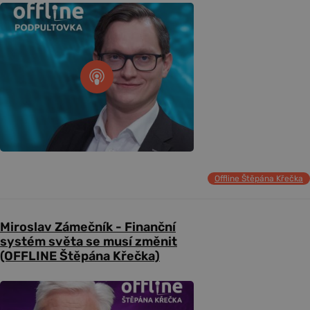
Offline Štěpána Křečka
Miroslav Zámečník - Finanční
systém světa se musí změnit
(OFFLINE Štěpána Křečka)