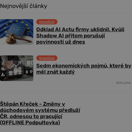
Nejnovější články
Investice
Odklad AI Actu firmy uklidnil. Kvůli
Shadow AI přitom porušují
povinnosti už dnes
Investice
Sedm ekonomických pojmů, které by
měl znát každý
REKLAMA
Štěpán Křeček - Změny v
důchodovém systému předluží
ČR, odnesou to pracující
(OFFLINE Podpultovka)