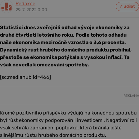
Redakce
Sdílet
29. 7. 2022 0:00
Statistici dnes zveřejnili odhad vývoje ekonomiky za
druhé čtvrtletí letošního roku. Podle tohoto odhadu
naše ekonomika meziročně vzrostla o 3,6 procenta.
Dynamický růst hrubého domácího produktu probíhal,
přestože se ekonomika potýkala s vysokou inflací. Ta
však nevedla k omezování spotřeby.
[sc:mediahub id=466]
REKLAMA
Kromě pozitivního příspěvku výdajů na konečnou spotřebu
byl růst ekonomiky podporován i investicemi. Negativní roli
však sehrála zahraniční poptávka, která bránila ještě
silnějšímu růstu hrubého domácího produktu.