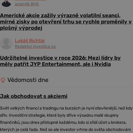
analytik BHS
Americké akcie zažily výrazně volatilní seanci,
mírné zisky po otevření trhu se rychle proměnily v
plošný výprodej
Lukáš Richtár
Redaktor investice.cz
Udržitelné investice v roce 2026: Mezi lídry by
měly patřit JYP Entertainment, ale i Nvidia
Vědomosti dne
Jak obchodovat s akciemi
Svět velkých financí a tradingu na burzách je nyní otevřenější, než kdy
dřív. Investiční strategie, které byly dříve výsadou malé skupiny
finančníků, jsou dnes přístupné každému, kdo si zřídí účet u brokera,
kterých je celá řada. Než se ale investor vrhne do světa obchodování