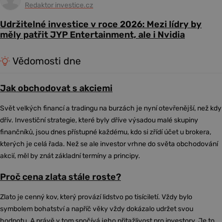
Redaktor investice.cz
Udržitelné investice v roce 2026: Mezi lídry by
měly patřit JYP Entertainment, ale i Nvidia
Vědomosti dne
Jak obchodovat s akciemi
Svět velkých financí a tradingu na burzách je nyní otevřenější, než kdy
dřív. Investiční strategie, které byly dříve výsadou malé skupiny
finančníků, jsou dnes přístupné každému, kdo si zřídí účet u brokera,
kterých je celá řada. Než se ale investor vrhne do světa obchodování
akcií, měl by znát základní termíny a principy.
Proč cena zlata stále roste?
Zlato je cenný kov, který provází lidstvo po tisíciletí. Vždy bylo
symbolem bohatství a napříč věky vždy dokázalo udržet svou
hodnotu. A právě v tom spočívá jeho přitažlivost pro investory. Je to