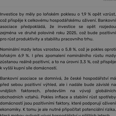
Investice by měly po loňském poklesu o 1,9 % opět vzrůst,
což přispěje k celkovému hospodářskému oživení. Bankovní
asociace předpokládá, že investice se opět rozjedou
zejména ve druhé polovině roku 2025, což bude pozitivní
pro růst produktivity a stabilitu pracovního trhu.
Nominální mzdy letos vzrostou o 5,8 %, což je pokles oproti
loňským 6,9 %. I přes zpomalení nominálního růstu mzdy
zůstanou reálně pozitivní, a to na úrovni 3,3 %, což přispěje
k vyšší kupní síle domácností.
Bankovní asociace se domnívá, že české hospodářství má
před sebou pozitivní výhled, ale i nadále bude závislé na
vnějších faktorech, především na vývoji globálních
obchodních vztahů. Pokles inflace a stabilní růst spotřeby
domácností jsou pozitivními faktory, které podporují oživení
ekonomiky. K tomu je ale nutné připočítat potenciální rizika,
která mohou ovlivnit vývoj hospodářství v příštích letech.