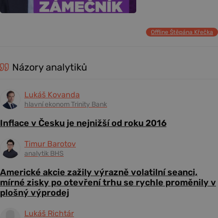
Offline Štěpána Křečka
Názory analytiků
Lukáš Kovanda
hlavní ekonom Trinity Bank
Inflace v Česku je nejnižší od roku 2016
Timur Barotov
analytik BHS
Americké akcie zažily výrazně volatilní seanci,
mírné zisky po otevření trhu se rychle proměnily v
plošný výprodej
Lukáš Richtár