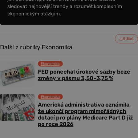
sledovat nejnovější trendy a rozumět komplexním
ekonomickým otázkám.
Sdílet
Další z rubriky Ekonomika
Ekonomika
FED ponechal úrokové sazby beze
změny v pásmu 3,50–3,75 %
Ekonomika
Americká administrativa oznámila,
že ukončí program mimořádných
dotací pro plány Medicare Part D již
po roce 2026