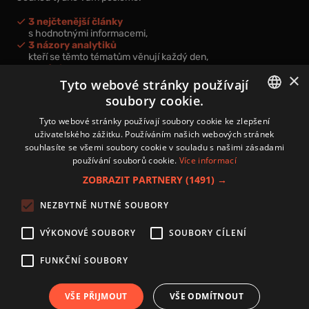
3 nejčtenější články
s hodnotnými informacemi,
3 názory analytiků
kteří se těmto tématům věnují každý den,
nová videa a podcasty
×
k prohloubení vašich znalostí.
Tyto webové stránky používají
soubory cookie.
CZECH
Tyto webové stránky používají soubory cookie ke zlepšení
uživatelského zážitku. Používáním našich webových stránek
CZ
souhlasíte se všemi soubory cookie v souladu s našimi zásadami
Přihlášením k newsletteru vyjadřujete svůj souhlas s
podmínkami
používání souborů cookie.
Více informací
zpracování osobních údajů
.
ZOBRAZIT PARTNERY
(1491) →
Kontakt
NEZBYTNĚ NUTNÉ SOUBORY
Zásady používání souborů cookies
Zpracování osobních údajů
VÝKONOVÉ SOUBORY
SOUBORY CÍLENÍ
Autoři
Nastavení cookies
FUNKČNÍ SOUBORY
VŠE PŘIJMOUT
VŠE ODMÍTNOUT