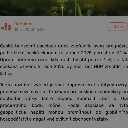
Redakce
Sdílet
12. 3. 2025 16:37
Česká bankovní asociace dnes zveřejnila svou prognózu,
podle které česká ekonomika v roce 2025 poroste o 2,1 %.
Oproti loňskému roku, kdy růst dosáhl pouze 1 %, se tak
očekává oživení. V roce 2026 by měl růst HDP zrychlit na
2,4 %.
Tento pozitivní výhled je však doprovázen i určitými riziky,
přičemž mezi hlavními hrozbami pro českou ekonomiku jsou
obchodní války, které mohou zpomalit růst o 0,3
procentního bodu ročně. Podle asociace se tyto
geopolitické napětí mohou promítnout do globálního
hospodářství a negativně ovlivnit obchodní vztahy.