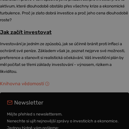
aktivum, které dlouhodobě obstálo přes všechny krize a ekonomické
turbulence. Proč je zlato dobrá investice a proč jeho cena dlouhodobě
roste?
Jak začít investovat
Investování je jedním ze způsobů, jak se účinně bránit proti inflaci a
ochránit své peníze. Základem však je, poznat nejprve své možnosti,
preference a stanovit si realistická očekávání. Váš investiční plán by
měl počítat se třemi základy investování - výnosem, rizikem a
likviditou.
Knihovna vědomostí
Newsletter
Mějte přehled s newsletterem.
Nenechte si ujít nejnovější zprávy o investicích a ekonomice.
Jednou týdně vám pošleme: