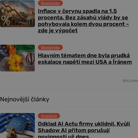
Ekonomika
Inflace v červnu spadla na 1,5
procenta. Bez zásahů vlády by se
pohybovala kolem dvou procent –
zde je výpočet
Ekonomika
Hlavním tématem dne byla prudká
eskalace napětí mezi USA a Íránem
REKLAMA
Nejnovější články
Investice
Odklad AI Actu firmy uklidnil. Kvůli
Shadow AI přitom porušují
povinnosti už dnes