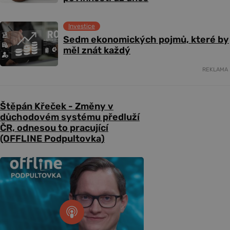
Investice
Sedm ekonomických pojmů, které by
měl znát každý
REKLAMA
Štěpán Křeček - Změny v
důchodovém systému předluží
ČR, odnesou to pracující
(OFFLINE Podpultovka)