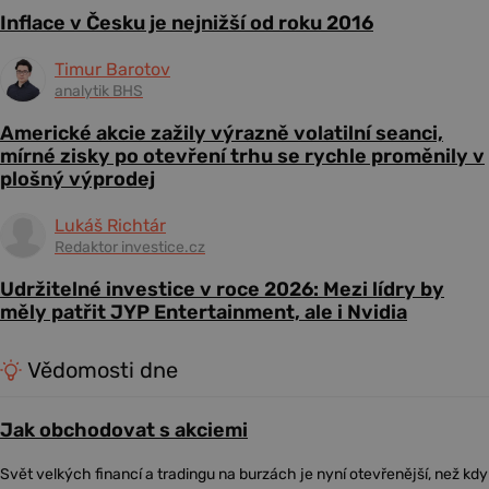
Inflace v Česku je nejnižší od roku 2016
Timur Barotov
analytik BHS
Americké akcie zažily výrazně volatilní seanci,
mírné zisky po otevření trhu se rychle proměnily v
plošný výprodej
Lukáš Richtár
Redaktor investice.cz
Udržitelné investice v roce 2026: Mezi lídry by
měly patřit JYP Entertainment, ale i Nvidia
Vědomosti dne
Jak obchodovat s akciemi
Svět velkých financí a tradingu na burzách je nyní otevřenější, než kdy