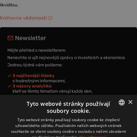
likviditou.
Knihovna vědomostí
Newsletter
Mějte přehled s newsletterem.
Nenechte si ujít nejnovější zprávy o investicích a ekonomice.
Jednou týdně vám pošleme:
3 nejčtenější články
s hodnotnými informacemi,
3 názory analytiků
kteří se těmto tématům věnují každý den,
nová videa a podcasty
×
k prohloubení vašich znalostí.
Tyto webové stránky používají
soubory cookie.
CZECH
Tyto webové stránky používají soubory cookie ke zlepšení
uživatelského zážitku. Používáním našich webových stránek
CZ
souhlasíte se všemi soubory cookie v souladu s našimi zásadami
Přihlášením k newsletteru vyjadřujete svůj souhlas s
podmínkami
zpracování osobních údajů
.