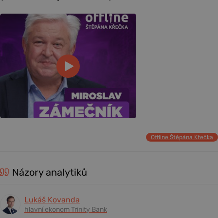
Offline Štěpána Křečka
Názory analytiků
Lukáš Kovanda
hlavní ekonom Trinity Bank