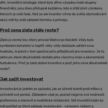
dřív. Investiční strategie, které byly dříve výsadou malé skupiny
finančníků, jsou dnes přístupné každému, kdo si zřídí účet u brokera,
kterých je celá řada. Než se ale investor vrhne do světa obchodování
akcií, měl by znát základní termíny a principy.
Proč cena zlata stále roste?
Zlato je cenný kov, který provází lidstvo po tisíciletí. Vždy bylo
symbolem bohatství a napříč věky vždy dokázalo udržet svou
hodnotu. A právě v tom spočívá jeho přitažlivost pro investory. Je to
aktivum, které dlouhodobě obstálo přes všechny krize a ekonomické
turbulence. Proč je zlato dobrá investice a proč jeho cena dlouhodobě
roste?
Jak začít investovat
Investování je jedním ze způsobů, jak se účinně bránit proti inflaci a
ochránit své peníze. Základem však je, poznat nejprve své možnosti,
preference a stanovit si realistická očekávání. Váš investiční plán by
měl počítat se třemi základy investování - výnosem, rizikem a