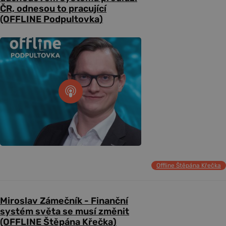
ČR, odnesou to pracující
(OFFLINE Podpultovka)
Offline Štěpána Křečka
Miroslav Zámečník - Finanční
systém světa se musí změnit
(OFFLINE Štěpána Křečka)