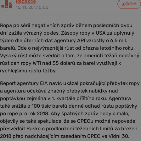
Redakce
Sdílet
16. 11. 2017 0:00
Ropa po sérii negativních zpráv během posledních dvou
dní zažila výrazný pokles. Zásoby ropy v USA za uplynulý
týden dle úterních dat agentury API vzrostly o 6,5 mil.
barelů. Jde o nejvýraznější růst od března letošního roku.
Vysoký růst může svědčit o tom, že američtí těžaři nedávný
růst cen ropy WTI nad 55 dolarů za barel využívají k
rychlejšímu růstu těžby.
Report agentury EIA navíc ukázal pokračující přebytek ropy
a agentura očekává značný přebytek nabídky nad
poptávkou zejména v 1. kvartále příštího roku. Agentura
také snížila o 100 tisíc barelů denně odhad růstu poptávky
po ropě pro rok 2018. Aby špatných zpráv nebylo málo,
objevily se také spekulace, že se OPECu možná nepovede
přesvědčit Rusko o prodloužení těžebních limitů za březen
2018 před nadcházejícím zasedáním OPEC ve Vídni 30.