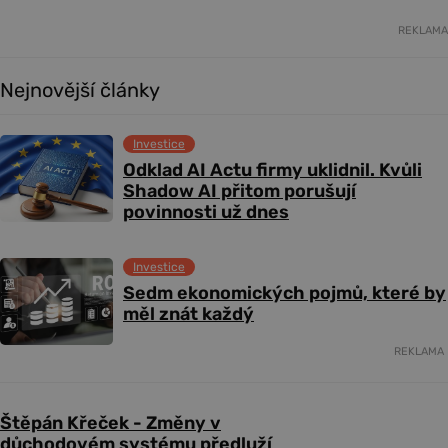
REKLAMA
Nejnovější články
Investice
Odklad AI Actu firmy uklidnil. Kvůli
Shadow AI přitom porušují
povinnosti už dnes
Investice
Sedm ekonomických pojmů, které by
měl znát každý
REKLAMA
Štěpán Křeček - Změny v
důchodovém systému předluží