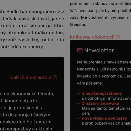
preference a stanovit si realisti
Váš investiční plán by měl počítat
ech. Podle harmonogramu se v
základy investování - výnosem, r
 tedy klíčové sledovat, jak se
likviditou.
ru daní a na situaci na trhu.
ny alkoholu a tabáku rostou,
Knihovna vědomostí
 kýžené výsledky, nebo zda
ání šedé ekonomiky.
Newsletter
Mějte přehled s newslettere
Nenechte si ujít nejnovější z
investicích a ekonomice. Je
Další články autora
vám pošleme:
3 nejčtenější články
ků na ekonomická témata,
s hodnotnými informacemi
ti finančních trhů,
3 názory analytiků
tál je profesionál s
kteří se těmto tématům vě
den,
to disponuje i širokými
nová videa a podcasty
redakce doplňují externí
k prohloubení vašich znalo
tní perspektivy a aktuální