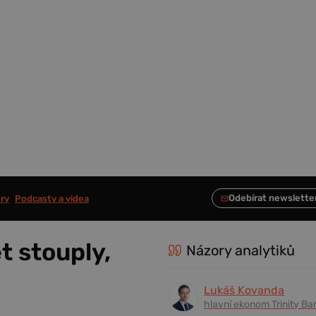
ry
Podcasty a videa
t stouply,
Názory analytiků
Lukáš Kovanda
hlavní ekonom Trinity Ba