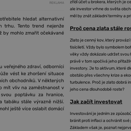
zřídí účet u brokera, kterých je c
REKLAMA
ale investor vrhne do světa obch
měl by znát základní termíny a pr
řebitele hledat alternativní
 trhu. Tento trend nejenže
Proč cena zlata stále r
což by mohlo zmařit očekávané
Zlato je cenný kov, který provází 
tisíciletí. Vždy bylo symbolem bo
věky vždy dokázalo udržet svou 
právě v tom spočívá jeho přitažli
 veřejného zdraví, odborníci
investory. Je to aktivum, které 
ůže vést ke zhoršení situace
obstálo přes všechny krize a ek
lních obchodníků. V některých
turbulence. Proč je zlato dobrá i
o mít vliv na zaměstnanost v
jeho cena dlouhodobě roste?
 svou poptávku za hranice,
Jak začít investovat
a tabáku stále výrazně nižší.
mohl ještě více oslabit domácí
Investování je jedním ze způsobů
bránit proti inflaci a ochránit své
Základem však je, poznat nejprv