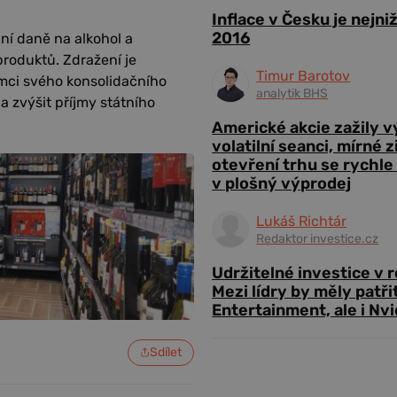
Inflace v Česku je nejni
2016
bní daně na alkohol a
produktů. Zdražení je
Timur Barotov
ámci svého konsolidačního
analytik BHS
a zvýšit příjmy státního
Americké akcie zažily 
volatilní seanci, mírné 
otevření trhu se rychle
v plošný výprodej
Lukáš Richtár
Redaktor investice.cz
Udržitelné investice v 
Mezi lídry by měly patři
Entertainment, ale i Nvi
Sdílet