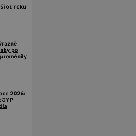
žší od roku
výrazně
zisky po
 proměnily
roce 2026:
t JYP
dia