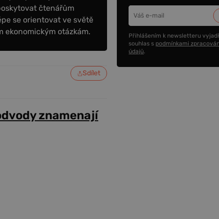
poskytovat čtenářům
épe se orientovat ve světě
ním ekonomickým otázkám.
Přihlášením k newsletteru vyjadř
souhlas s
podmínkami zpracován
údajů
.
Sdílet
odvody znamenají