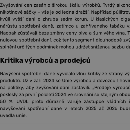
Zvyšování cen zasáhlo širokou škálu výrobků. Tvrdý alkohol
nikotinové sáčky – vše je od ledna dražší. Například půllitro
kvůli vyšší dani o zhruba sedm korun. U klasických ciga
nárůstu spotřební daně, zatímco u zahřívaného tabáku v
Naopak zůstávají beze změny ceny piva a šumivého vína. Ti
nulovou spotřební daní, což tento segment dlouhodobě zvýh
splnění určitých podmínek mohou udržet sníženou sazbu d
Kritika výrobců a prodejců
Navýšení spotřební daně vyvolalo vlnu kritiky ze strany v
produktů. Už v září 2024 se Unie výrobců a dovozců lihovi
na politiky, aby zvyšování daní zastavili. „Prodeje výrob
poklesly za první pololetí 2024 ve srovnání se stejným obd
50 %. UVDL proto důrazně varuje zástupce vládních i 
navyšování spotřební daně v letech 2025 až 2026 bude p
uvedla unie.