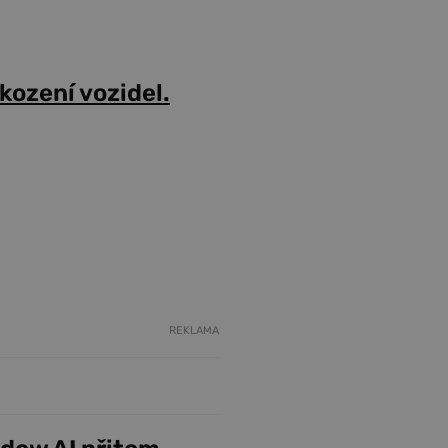
škození vozidel.
REKLAMA