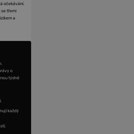
cká očekávání.
 se třemi
izikem a
m.
právy o
dnou týdně
,
nují každý
stí.