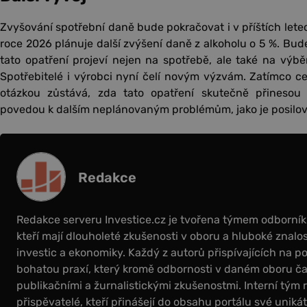
Zvyšování spotřební daně bude pokračovat i v příštích let
roce 2026 plánuje další zvýšení daně z alkoholu o 5 %. Bude
tato opatření projeví nejen na spotřebě, ale také na výbě
Spotřebitelé i výrobci nyní čelí novým výzvám. Zatímco ce
otázkou zůstává, zda tato opatření skutečně přinesou
povedou k dalším neplánovaným problémům, jako je posilov
Redakce
Redakce serveru Investice.cz je tvořena týmem odborní
kteří mají dlouholeté zkušenosti v oboru a hluboké znalos
investic a ekonomiky. Každý z autorů přispívajících na por
bohatou praxí, který kromě odbornosti v daném oboru čas
publikačními a žurnalistickými zkušenostmi. Interní tým 
přispěvatelé, kteří přinášejí do obsahu portálu své uniká