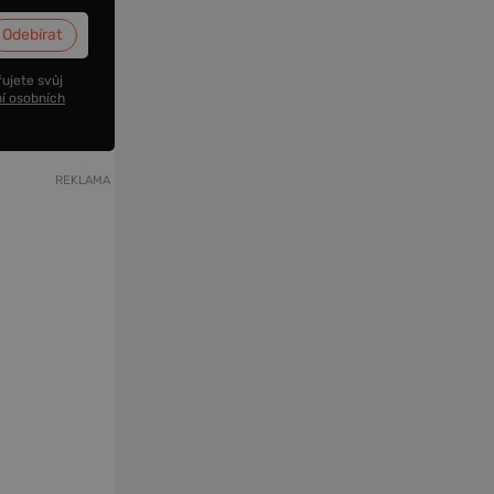
ujete svůj
í osobních
REKLAMA