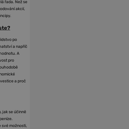
elá řada. Než se
odování akcií,
incipy.
oste?
lidstvo po
hatství a napříč
hodnotu. A
vost pro
dlouhodobě
onomické
nvestice a proč
, jak se účinně
 peníze.
e své možnosti,