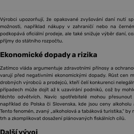
Výrobci upozorňují, že opakované zvyšování daní nutí spot
možnosti, například nákupy v zahraničí nebo na černém
podkopává oficiální prodeje, ale také snižuje výběr daní, 
příjmy do státního rozpočtu.
Ekonomické dopady a rizika
Zatímco vláda argumentuje zdravotními přínosy a ochranou
varují před negativními ekonomickými dopady. Růst cen m
drobných výrobců a prodejců, kteří čelí konkurenci nelegá
případech může dojít až k uzavírání podniků, což by mohl
těchto odvětvích. Navíc spotřebitelé mohou přesunout
například do Polska či Slovenska, kde jsou ceny alkoholu 
Tento fenomén, zvaný „alkoholová a tabáková turistika,“ by 
trh a zkomplikovat dosažení plánovaných fiskálních cílů.
Další vývoj