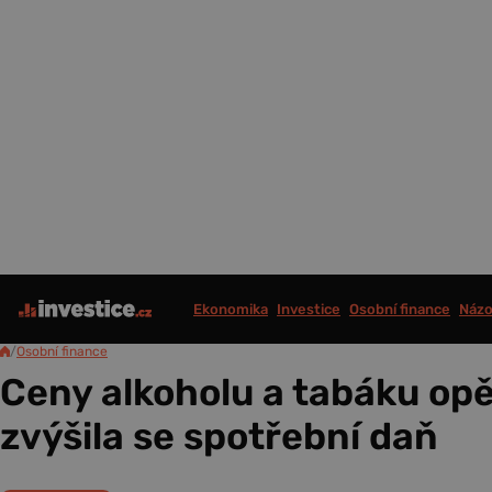
Ekonomika
Investice
Osobní finance
Názo
/
Osobní finance
Ceny alkoholu a tabáku opě
zvýšila se spotřební daň