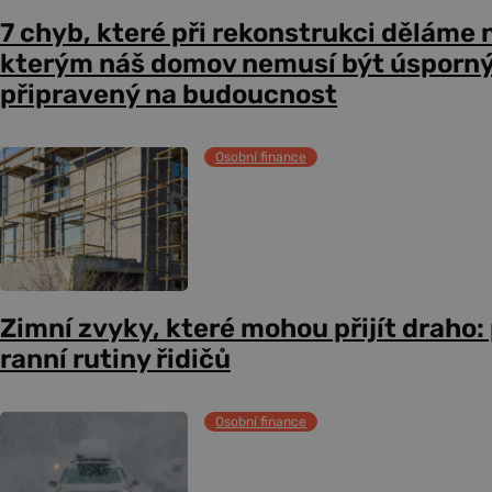
7 chyb, které při rekonstrukci děláme n
kterým náš domov nemusí být úsporný,
připravený na budoucnost
Osobní finance
Zimní zvyky, které mohou přijít draho:
ranní rutiny řidičů
Osobní finance