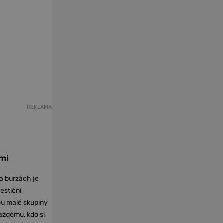
REKLAMA
mi
na burzách je
vestiční
dou malé skupiny
každému, kdo si