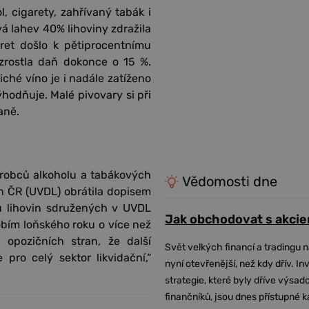
, cigarety, zahřívaný tabák i
vá lahev 40% lihoviny zdražila
ret došlo k pětiprocentnímu
zrostla daň dokonce o 15 %.
ché víno je i nadále zatíženo
odňuje. Malé pivovary si při
aně.
ýrobců alkoholu a tabákových
Vědomosti dne
n ČR (UVDL) obrátila dopisem
ců lihovin sdružených v UVDL
Jak obchodovat s akcie
obím loňského roku o více než
opozičních stran, že další
Svět velkých financí a tradingu 
ro celý sektor likvidační,“
nyní otevřenější, než kdy dřív. In
strategie, které byly dříve výsa
finančníků, jsou dnes přístupné 