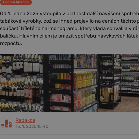
Osobní finance
Od 1. ledna 2025 vstoupilo v platnost další navýšení spotře
tabákové výrobky, což se ihned projevilo na cenách těchto 
součástí tříletého harmonogramu, který vláda schválila v r
balíčku. Hlavním cílem je omezit spotřebu návykových látek 
rozpočtu.
Redakce
13. 1. 2025 15:40