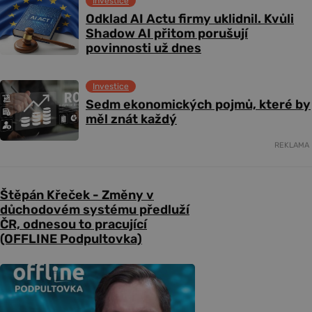
Investice
Odklad AI Actu firmy uklidnil. Kvůli
Shadow AI přitom porušují
povinnosti už dnes
Investice
Sedm ekonomických pojmů, které by
měl znát každý
REKLAMA
Štěpán Křeček - Změny v
důchodovém systému předluží
ČR, odnesou to pracující
(OFFLINE Podpultovka)