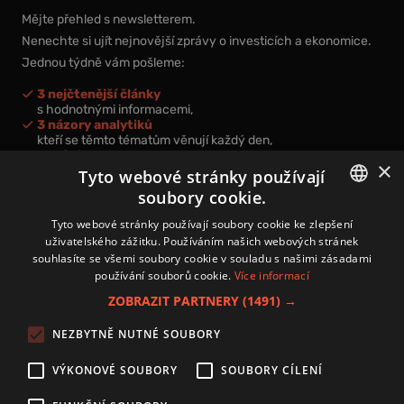
Mějte přehled s newsletterem.
Nenechte si ujít nejnovější zprávy o investicích a ekonomice.
Jednou týdně vám pošleme:
3 nejčtenější články
s hodnotnými informacemi,
3 názory analytiků
kteří se těmto tématům věnují každý den,
nová videa a podcasty
×
k prohloubení vašich znalostí.
Tyto webové stránky používají
soubory cookie.
CZECH
Tyto webové stránky používají soubory cookie ke zlepšení
uživatelského zážitku. Používáním našich webových stránek
CZ
souhlasíte se všemi soubory cookie v souladu s našimi zásadami
Přihlášením k newsletteru vyjadřujete svůj souhlas s
podmínkami
používání souborů cookie.
Více informací
zpracování osobních údajů
.
ZOBRAZIT PARTNERY
(1491) →
Kontakt
NEZBYTNĚ NUTNÉ SOUBORY
Zásady používání souborů cookies
Zpracování osobních údajů
VÝKONOVÉ SOUBORY
SOUBORY CÍLENÍ
Autoři
Nastavení cookies