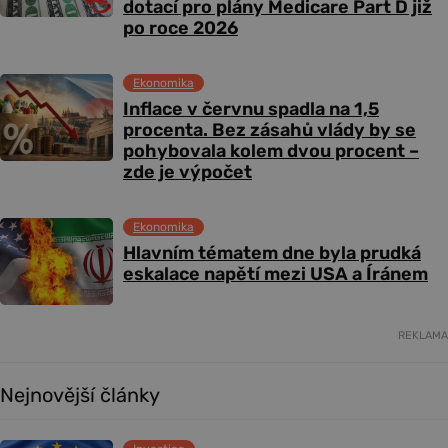
dotací pro plány Medicare Part D již
po roce 2026
Ekonomika
Inflace v červnu spadla na 1,5
procenta. Bez zásahů vlády by se
pohybovala kolem dvou procent –
zde je výpočet
Ekonomika
Hlavním tématem dne byla prudká
eskalace napětí mezi USA a Íránem
REKLAMA
Nejnovější články