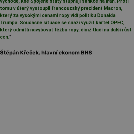
východě, kde Spojené státy stupňují sankce na Írán. Proti
tomu v úterý vystoupil francouzský prezident Macron,
který za vysokými cenami ropy vidí politiku Donalda
Trumpa. Současné situace se snaží využít kartel OPEC,
který odmítá navyšovat těžbu ropy, čímž tlačí na další růst
cen.
"
Štěpán Křeček, hlavní ekonom BHS