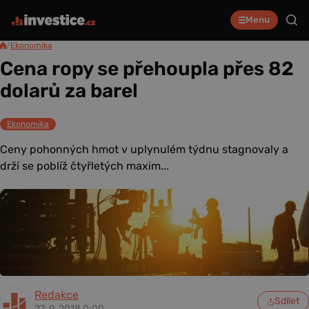
Menu
/
Ekonomika
Cena ropy se přehoupla přes 82
dolarů za barel
Ekonomika
Ceny pohonných hmot v uplynulém týdnu stagnovaly a
drží se poblíž čtyřletých maxim...
Redakce
Sdílet
27. 9. 2018 0:00