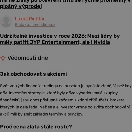
mírné zisky po otevření trhu se rychle proměnily v
plošný výprodej
Lukáš Richtár
Redaktor investice.cz
Udržitelné investice v roce 2026: Mezi lídry by
měly patřit JYP Entertainment, ale i Nvidia
Vědomosti dne
Jak obchodovat s akciemi
Svět velkých financí a tradingu na burzách je nyní otevřenější, než kdy
dřív. Investiční strategie, které byly dříve výsadou malé skupiny
finančníků, jsou dnes přístupné každému, kdo si zřídí účet u brokera,
kterých je celá řada. Než se ale investor vrhne do světa obchodování
akcií, měl by znát základní termíny a principy.
Proč cena zlata stále roste?