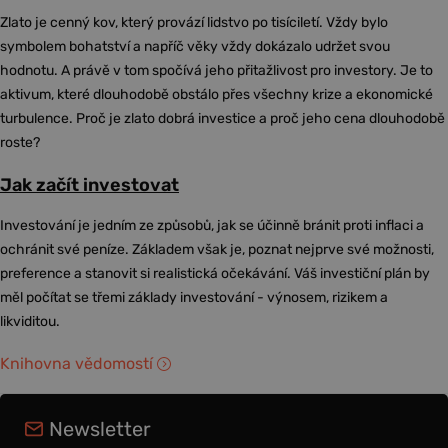
Zlato je cenný kov, který provází lidstvo po tisíciletí. Vždy bylo
symbolem bohatství a napříč věky vždy dokázalo udržet svou
hodnotu. A právě v tom spočívá jeho přitažlivost pro investory. Je to
aktivum, které dlouhodobě obstálo přes všechny krize a ekonomické
turbulence. Proč je zlato dobrá investice a proč jeho cena dlouhodobě
roste?
Jak začít investovat
Investování je jedním ze způsobů, jak se účinně bránit proti inflaci a
ochránit své peníze. Základem však je, poznat nejprve své možnosti,
preference a stanovit si realistická očekávání. Váš investiční plán by
měl počítat se třemi základy investování - výnosem, rizikem a
likviditou.
Knihovna vědomostí
Newsletter