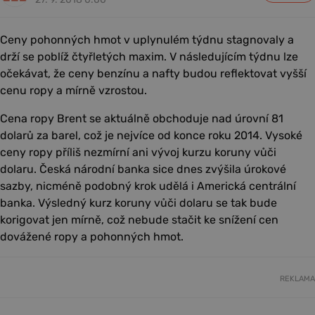
Ceny pohonných hmot v uplynulém týdnu stagnovaly a
drží se poblíž čtyřletých maxim. V následujícím týdnu lze
očekávat, že ceny benzínu a nafty budou reflektovat vyšší
cenu ropy a mírně vzrostou.
Cena ropy Brent se aktuálně obchoduje nad úrovní 81
dolarů za barel, což je nejvíce od konce roku 2014. Vysoké
ceny ropy příliš nezmírní ani vývoj kurzu koruny vůči
dolaru. Česká národní banka sice dnes zvýšila úrokové
sazby, nicméně podobný krok udělá i Americká centrální
banka. Výsledný kurz koruny vůči dolaru se tak bude
korigovat jen mírně, což nebude stačit ke snížení cen
dovážené ropy a pohonných hmot.
REKLAMA