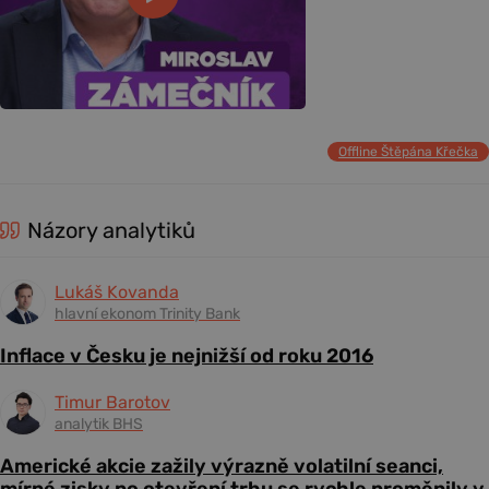
Offline Štěpána Křečka
Názory analytiků
Lukáš Kovanda
hlavní ekonom Trinity Bank
Inflace v Česku je nejnižší od roku 2016
Timur Barotov
analytik BHS
Americké akcie zažily výrazně volatilní seanci,