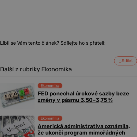
Líbil se Vám tento článek? Sdílejte ho s přáteli:
Sdílet
Další z rubriky Ekonomika
Ekonomika
FED ponechal úrokové sazby beze
změny v pásmu 3,50–3,75 %
Ekonomika
Americká administrativa oznámila,
že ukončí program mimořádných