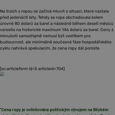
Na trzích s ropou se začíná mluvit o situaci, která nastala
před jedenácti lety. Tehdy se ropa obchodovala kolem
úrovně 80 dolarů za barel a následně během deseti měsíců
vzrostla na historické maximum 146 dolarů za barel. Ceny z
minulosti samozřejmě nemusí být vodítkem pro
budoucnost, ale minimálně současná fáze hospodářského
cyklu nahrává spekulacím, že cena ropy dál poroste.
[sc:articleform id=5 articleid=704]
"
Cena ropy je ovlivňována politickým vývojem na Blízkém