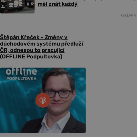
měl znát každý
REKLAMA
Štěpán Křeček - Změny v
důchodovém systému předluží
ČR, odnesou to pracující
(OFFLINE Podpultovka)