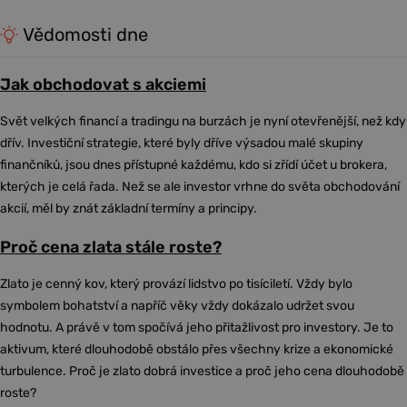
Vědomosti dne
Jak obchodovat s akciemi
Svět velkých financí a tradingu na burzách je nyní otevřenější, než kdy
dřív. Investiční strategie, které byly dříve výsadou malé skupiny
finančníků, jsou dnes přístupné každému, kdo si zřídí účet u brokera,
kterých je celá řada. Než se ale investor vrhne do světa obchodování
akcií, měl by znát základní termíny a principy.
Proč cena zlata stále roste?
Zlato je cenný kov, který provází lidstvo po tisíciletí. Vždy bylo
symbolem bohatství a napříč věky vždy dokázalo udržet svou
hodnotu. A právě v tom spočívá jeho přitažlivost pro investory. Je to
aktivum, které dlouhodobě obstálo přes všechny krize a ekonomické
turbulence. Proč je zlato dobrá investice a proč jeho cena dlouhodobě
roste?