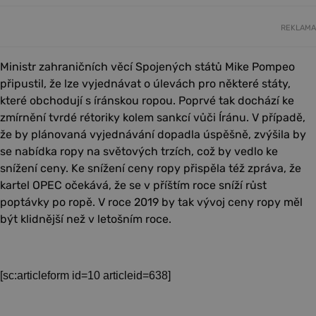
REKLAMA
Ministr zahraničních věcí Spojených států Mike Pompeo
připustil, že lze vyjednávat o úlevách pro některé státy,
které obchodují s íránskou ropou. Poprvé tak dochází ke
zmírnění tvrdé rétoriky kolem sankcí vůči Íránu. V případě,
že by plánovaná vyjednávání dopadla úspěšně, zvýšila by
se nabídka ropy na světových trzích, což by vedlo ke
snížení ceny. Ke snížení ceny ropy přispěla též zpráva, že
kartel OPEC očekává, že se v příštím roce sníží růst
poptávky po ropě. V roce 2019 by tak vývoj ceny ropy měl
být klidnější než v letošním roce.
[sc:articleform id=10 articleid=638]