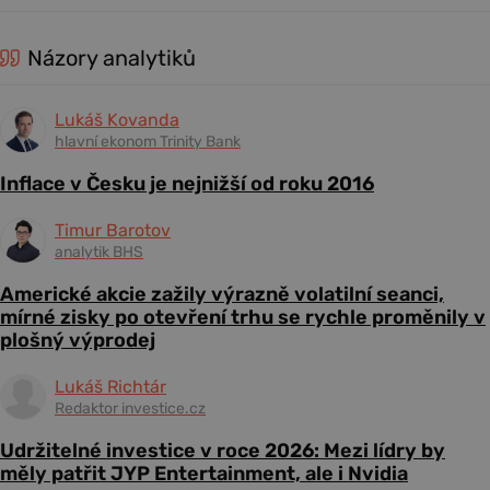
Názory analytiků
Lukáš Kovanda
hlavní ekonom Trinity Bank
Inflace v Česku je nejnižší od roku 2016
Timur Barotov
analytik BHS
Americké akcie zažily výrazně volatilní seanci,
mírné zisky po otevření trhu se rychle proměnily v
plošný výprodej
Lukáš Richtár
Redaktor investice.cz
Udržitelné investice v roce 2026: Mezi lídry by
měly patřit JYP Entertainment, ale i Nvidia