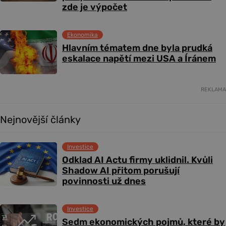
zde je výpočet
Ekonomika
Hlavním tématem dne byla prudká
eskalace napětí mezi USA a Íránem
REKLAMA
Nejnovější články
Investice
Odklad AI Actu firmy uklidnil. Kvůli
Shadow AI přitom porušují
povinnosti už dnes
Investice
Sedm ekonomických pojmů, které by