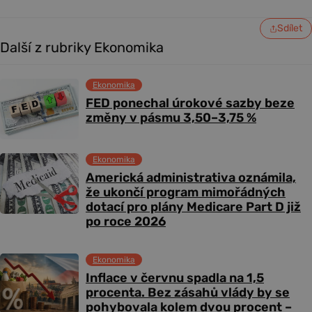
Sdílet
Další z rubriky Ekonomika
Ekonomika
FED ponechal úrokové sazby beze
změny v pásmu 3,50–3,75 %
Ekonomika
Americká administrativa oznámila,
že ukončí program mimořádných
dotací pro plány Medicare Part D již
po roce 2026
Ekonomika
Inflace v červnu spadla na 1,5
procenta. Bez zásahů vlády by se
pohybovala kolem dvou procent –