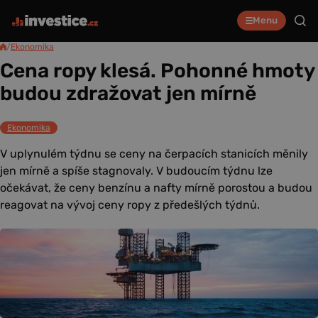
Menu
/
Ekonomika
Cena ropy klesá. Pohonné hmoty
budou zdražovat jen mírně
Ekonomika
V uplynulém týdnu se ceny na čerpacích stanicích měnily
jen mírně a spíše stagnovaly. V budoucím týdnu lze
očekávat, že ceny benzínu a nafty mírně porostou a budou
reagovat na vývoj ceny ropy z předešlých týdnů.