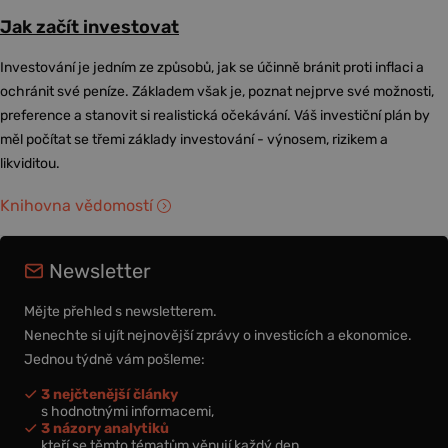
Jak začít investovat
Investování je jedním ze způsobů, jak se účinně bránit proti inflaci a
ochránit své peníze. Základem však je, poznat nejprve své možnosti,
preference a stanovit si realistická očekávání. Váš investiční plán by
měl počítat se třemi základy investování - výnosem, rizikem a
likviditou.
Knihovna vědomostí
Newsletter
Mějte přehled s newsletterem.
Nenechte si ujít nejnovější zprávy o investicích a ekonomice.
Jednou týdně vám pošleme:
3 nejčtenější články
s hodnotnými informacemi,
3 názory analytiků
kteří se těmto tématům věnují každý den,