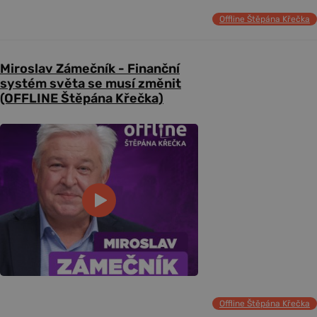
Offline Štěpána Křečka
Miroslav Zámečník - Finanční
systém světa se musí změnit
(OFFLINE Štěpána Křečka)
Offline Štěpána Křečka