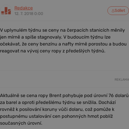
Redakce
Sdílet
12. 7. 2018 0:00
V uplynulém týdnu se ceny na čerpacích stanicích měnily
jen mírně a spíše stagnovaly. V budoucím týdnu lze
očekávat, že ceny benzínu a nafty mírně porostou a budou
reagovat na vývoj ceny ropy z předešlých týdnů.
REKLAMA
Aktuálně se cena ropy Brent pohybuje pod úrovní 76 dolarů
za barel a oproti předešlému týdnu se snížila. Dochází
rovněž k posilování koruny vůči dolaru, což pomůže k
postupnému ustalování cen pohonných hmot poblíž
současných úrovní.