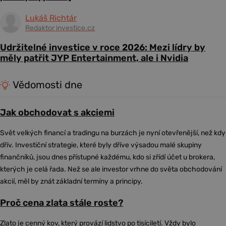
Lukáš Richtár
Redaktor investice.cz
Udržitelné investice v roce 2026: Mezi lídry by
měly patřit JYP Entertainment, ale i Nvidia
Vědomosti dne
Jak obchodovat s akciemi
Svět velkých financí a tradingu na burzách je nyní otevřenější, než kdy
dřív. Investiční strategie, které byly dříve výsadou malé skupiny
finančníků, jsou dnes přístupné každému, kdo si zřídí účet u brokera,
kterých je celá řada. Než se ale investor vrhne do světa obchodování
akcií, měl by znát základní termíny a principy.
Proč cena zlata stále roste?
Zlato je cenný kov, který provází lidstvo po tisíciletí. Vždy bylo