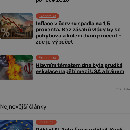
po roce 2026
Ekonomika
Inflace v červnu spadla na 1,5
procenta. Bez zásahů vlády by se
pohybovala kolem dvou procent –
zde je výpočet
Ekonomika
Hlavním tématem dne byla prudká
eskalace napětí mezi USA a Íránem
REKLAMA
Nejnovější články
Investice
Odklad AI Actu firmy uklidnil. Kvůli