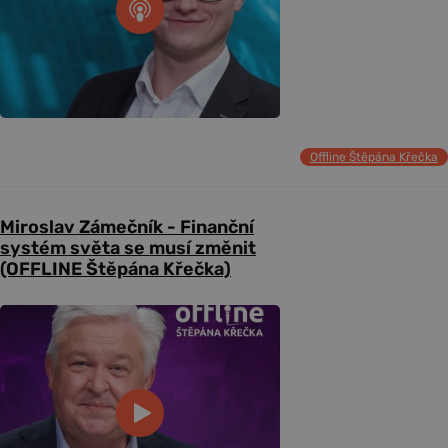
Offline Štěpána Křečka
Miroslav Zámečník - Finanční
systém světa se musí změnit
(OFFLINE Štěpána Křečka)