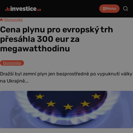
Menu
/
Ekonomika
Cena plynu pro evropský trh
přesáhla 300 eur za
megawatthodinu
Ekonomika
Dražší byl zemní plyn jen bezprostředně po vypuknutí války
na Ukrajině...