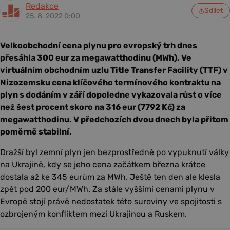
Redakce
Sdílet
25. 8. 2022 0:00
Velkoobchodní cena plynu pro evropský trh dnes
přesáhla 300 eur za megawatthodinu (MWh). Ve
virtuálním obchodním uzlu Title Transfer Facility (TTF) v
Nizozemsku cena klíčového termínového kontraktu na
plyn s dodáním v září dopoledne vykazovala růst o více
než šest procent skoro na 316 eur (7792 Kč) za
megawatthodinu. V předchozích dvou dnech byla přitom
poměrně stabilní.
Dražší byl zemní plyn jen bezprostředně po vypuknutí války
na Ukrajině, kdy se jeho cena začátkem března krátce
dostala až ke 345 eurům za MWh. Ještě ten den ale klesla
zpět pod 200 eur/MWh. Za stále vyššími cenami plynu v
Evropě stojí právě nedostatek této suroviny ve spojitosti s
ozbrojeným konfliktem mezi Ukrajinou a Ruskem.