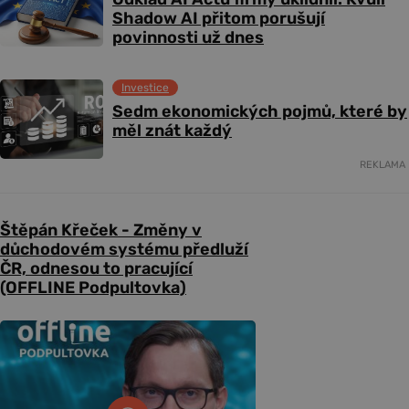
Shadow AI přitom porušují
povinnosti už dnes
Investice
Sedm ekonomických pojmů, které by
měl znát každý
REKLAMA
Štěpán Křeček - Změny v
důchodovém systému předluží
ČR, odnesou to pracující
(OFFLINE Podpultovka)