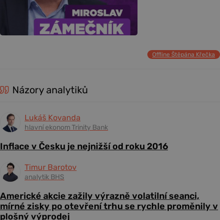
Offline Štěpána Křečka
Názory analytiků
Lukáš Kovanda
hlavní ekonom Trinity Bank
Inflace v Česku je nejnižší od roku 2016
Timur Barotov
analytik BHS
Americké akcie zažily výrazně volatilní seanci,
mírné zisky po otevření trhu se rychle proměnily v
plošný výprodej