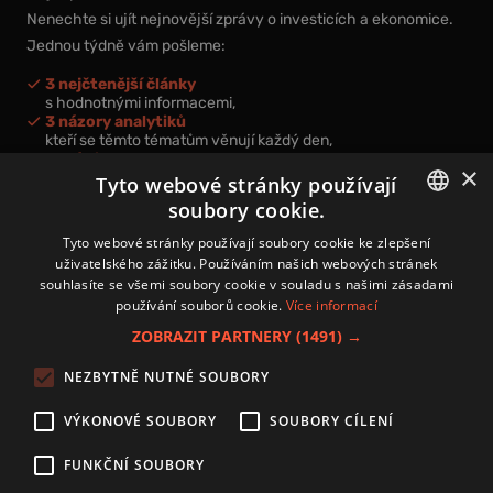
Nenechte si ujít nejnovější zprávy o investicích a ekonomice.
Jednou týdně vám pošleme:
3 nejčtenější články
s hodnotnými informacemi,
3 názory analytiků
kteří se těmto tématům věnují každý den,
nová videa a podcasty
×
k prohloubení vašich znalostí.
Tyto webové stránky používají
soubory cookie.
CZECH
Tyto webové stránky používají soubory cookie ke zlepšení
uživatelského zážitku. Používáním našich webových stránek
CZ
souhlasíte se všemi soubory cookie v souladu s našimi zásadami
Přihlášením k newsletteru vyjadřujete svůj souhlas s
podmínkami
používání souborů cookie.
Více informací
zpracování osobních údajů
.
ZOBRAZIT PARTNERY
(1491) →
Kontakt
NEZBYTNĚ NUTNÉ SOUBORY
Zásady používání souborů cookies
Zpracování osobních údajů
VÝKONOVÉ SOUBORY
SOUBORY CÍLENÍ
Autoři
Nastavení cookies
FUNKČNÍ SOUBORY