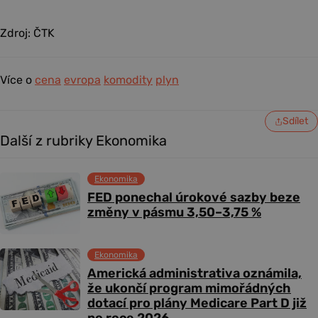
Zdroj: ČTK
Více o
cena
evropa
komodity
plyn
Sdílet
Další z rubriky Ekonomika
Ekonomika
FED ponechal úrokové sazby beze
změny v pásmu 3,50–3,75 %
Ekonomika
Americká administrativa oznámila,
že ukončí program mimořádných
dotací pro plány Medicare Part D již