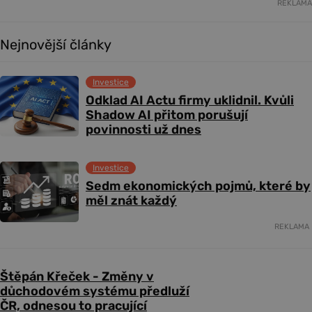
REKLAMA
Nejnovější články
Investice
Odklad AI Actu firmy uklidnil. Kvůli
Shadow AI přitom porušují
povinnosti už dnes
Investice
Sedm ekonomických pojmů, které by
měl znát každý
REKLAMA
Štěpán Křeček - Změny v
důchodovém systému předluží
ČR, odnesou to pracující