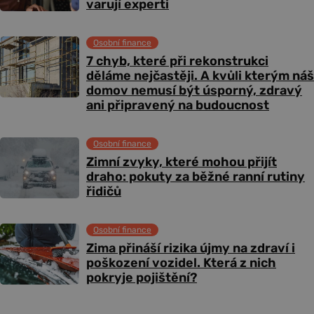
varují experti
Osobní finance
7 chyb, které při rekonstrukci
děláme nejčastěji. A kvůli kterým náš
domov nemusí být úsporný, zdravý
ani připravený na budoucnost
Osobní finance
Zimní zvyky, které mohou přijít
draho: pokuty za běžné ranní rutiny
řidičů
Osobní finance
Zima přináší rizika újmy na zdraví i
poškození vozidel. Která z nich
pokryje pojištění?