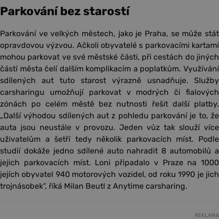
Parkování bez starostí
Parkování ve velkých městech, jako je Praha, se může stát
opravdovou výzvou. Ačkoli obyvatelé s parkovacími kartami
mohou parkovat ve své městské části, při cestách do jiných
částí města čelí dalším komplikacím a poplatkům. Využívání
sdílených aut tuto starost výrazně usnadňuje. Služby
carsharingu umožňují parkovat v modrých či fialových
zónách po celém městě bez nutnosti řešit další platby.
„Další výhodou sdílených aut z pohledu parkování je to, že
auta jsou neustále v provozu. Jeden vůz tak slouží více
uživatelům a šetří tedy několik parkovacích míst. Podle
studií dokáže jedno sdílené auto nahradit 8 automobilů a
jejich parkovacích míst. Loni připadalo v Praze na 1000
jejích obyvatel 940 motorových vozidel, od roku 1990 je jich
trojnásobek“, říká Milan Beutl z Anytime carsharing.
REKLAMA