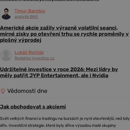
Timur Barotov
analytik BHS
Americké akcie zažily výrazně volatilní seanci,
mírné zisky po otevření trhu se rychle proměnily v
plošný výprodej
Lukáš Richtár
Redaktor investice.cz
Udržitelné investice v roce 2026: Mezi lídry by
měly patřit JYP Entertainment, ale i Nvidia
Vědomosti dne
Jak obchodovat s akciemi
Svět velkých financí a tradingu na burzách je nyní otevřenější, než kdy
dřív. Investiční strategie, které byly dříve výsadou malé skupiny