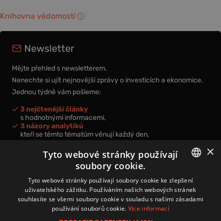
Knihovna vědomostí
Newsletter
Mějte přehled s newsletterem.
Nenechte si ujít nejnovější zprávy o investicích a ekonomice.
Jednou týdně vám pošleme:
3 nejčtenější články
s hodnotnými informacemi,
3 názory analytiků
kteří se těmto tématům věnují každý den,
nová videa a podcasty
×
k prohloubení vašich znalostí.
Tyto webové stránky používají
soubory cookie.
CZECH
Tyto webové stránky používají soubory cookie ke zlepšení
uživatelského zážitku. Používáním našich webových stránek
CZ
souhlasíte se všemi soubory cookie v souladu s našimi zásadami
Přihlášením k newsletteru vyjadřujete svůj souhlas s
podmínkami
používání souborů cookie.
Více informací
zpracování osobních údajů
.