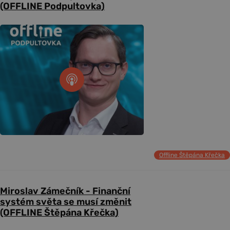
(OFFLINE Podpultovka)
Offline Štěpána Křečka
Miroslav Zámečník - Finanční
systém světa se musí změnit
(OFFLINE Štěpána Křečka)