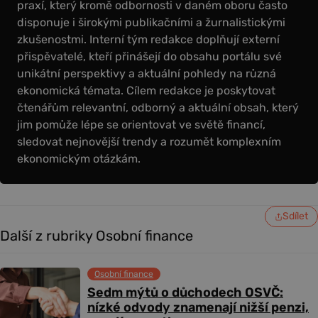
praxí, který kromě odbornosti v daném oboru často
disponuje i širokými publikačními a žurnalistickými
zkušenostmi. Interní tým redakce doplňují externí
přispěvatelé, kteří přinášejí do obsahu portálu své
unikátní perspektivy a aktuální pohledy na různá
ekonomická témata. Cílem redakce je poskytovat
čtenářům relevantní, odborný a aktuální obsah, který
jim pomůže lépe se orientovat ve světě financí,
sledovat nejnovější trendy a rozumět komplexním
ekonomickým otázkám.
Sdílet
Další z rubriky Osobní finance
Osobní finance
Sedm mýtů o důchodech OSVČ:
nízké odvody znamenají nižší penzi,