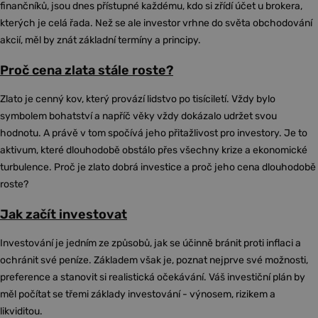
finančníků, jsou dnes přístupné každému, kdo si zřídí účet u brokera,
kterých je celá řada. Než se ale investor vrhne do světa obchodování
akcií, měl by znát základní termíny a principy.
Proč cena zlata stále roste?
Zlato je cenný kov, který provází lidstvo po tisíciletí. Vždy bylo
symbolem bohatství a napříč věky vždy dokázalo udržet svou
hodnotu. A právě v tom spočívá jeho přitažlivost pro investory. Je to
aktivum, které dlouhodobě obstálo přes všechny krize a ekonomické
turbulence. Proč je zlato dobrá investice a proč jeho cena dlouhodobě
roste?
Jak začít investovat
Investování je jedním ze způsobů, jak se účinně bránit proti inflaci a
ochránit své peníze. Základem však je, poznat nejprve své možnosti,
preference a stanovit si realistická očekávání. Váš investiční plán by
měl počítat se třemi základy investování - výnosem, rizikem a
likviditou.