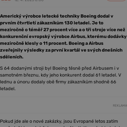
Americký výrobce letecké techniky Boeing dodal v
prvním čtvrtletí zákazníkům 130 letadel. Je to
meziročně o téměř 27 procent více a o tři stroje více než
konkurenční evropský výrobce Airbus, kterému dodávky
meziročně klesly o 11 procent. Boeing a Airbus
zveřejnily výsledky za první kvartál ve svých dnešních
sděleních.
S 64 dodanými stroji byl Boeing těsně před Airbusem i v
samotném březnu, kdy jeho konkurent dodal 61 letadel. V
lednu a únoru dodaly obě firmy zákazníkům shodně 66
letadel.
REKLAMA
Pokud jde ale o nové zakázky, jsou Evropané letos zatím