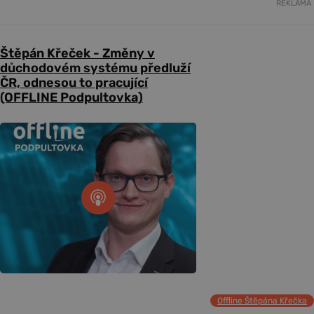
REKLAMA
Štěpán Křeček - Změny v
důchodovém systému předluží
ČR, odnesou to pracující
(OFFLINE Podpultovka)
Offline Štěpána Křečka