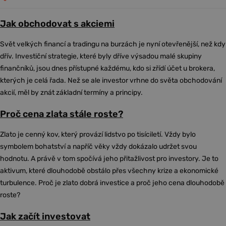
Jak obchodovat s akciemi
Svět velkých financí a tradingu na burzách je nyní otevřenější, než kdy
dřív. Investiční strategie, které byly dříve výsadou malé skupiny
finančníků, jsou dnes přístupné každému, kdo si zřídí účet u brokera,
kterých je celá řada. Než se ale investor vrhne do světa obchodování
akcií, měl by znát základní termíny a principy.
Proč cena zlata stále roste?
Zlato je cenný kov, který provází lidstvo po tisíciletí. Vždy bylo
symbolem bohatství a napříč věky vždy dokázalo udržet svou
hodnotu. A právě v tom spočívá jeho přitažlivost pro investory. Je to
aktivum, které dlouhodobě obstálo přes všechny krize a ekonomické
turbulence. Proč je zlato dobrá investice a proč jeho cena dlouhodobě
roste?
Jak začít investovat