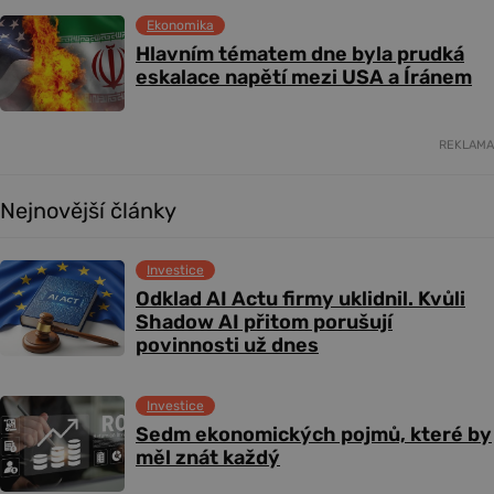
Ekonomika
Hlavním tématem dne byla prudká
eskalace napětí mezi USA a Íránem
REKLAMA
Nejnovější články
Investice
Odklad AI Actu firmy uklidnil. Kvůli
Shadow AI přitom porušují
povinnosti už dnes
Investice
Sedm ekonomických pojmů, které by
měl znát každý