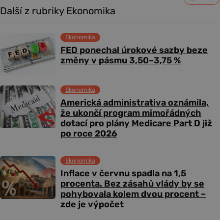
Další z rubriky Ekonomika
Ekonomika
FED ponechal úrokové sazby beze
změny v pásmu 3,50–3,75 %
Ekonomika
Americká administrativa oznámila,
že ukončí program mimořádných
dotací pro plány Medicare Part D již
po roce 2026
Ekonomika
Inflace v červnu spadla na 1,5
procenta. Bez zásahů vlády by se
pohybovala kolem dvou procent –
zde je výpočet