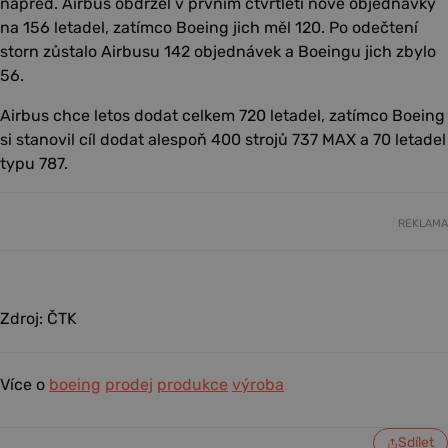
napřed. Airbus obdržel v prvním čtvrtletí nové objednávky
na 156 letadel, zatímco Boeing jich měl 120. Po odečtení
storn zůstalo Airbusu 142 objednávek a Boeingu jich zbylo
56.
Airbus chce letos dodat celkem 720 letadel, zatímco Boeing
si stanovil cíl dodat alespoň 400 strojů 737 MAX a 70 letadel
typu 787.
REKLAMA
Zdroj: ČTK
Více o
boeing
prodej
produkce
výroba
Sdílet