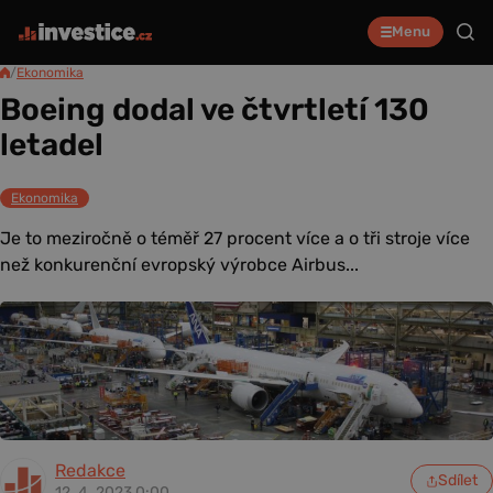
Menu
/
Ekonomika
Boeing dodal ve čtvrtletí 130
letadel
Ekonomika
Je to meziročně o téměř 27 procent více a o tři stroje více
než konkurenční evropský výrobce Airbus...
Redakce
Sdílet
12. 4. 2023 0:00