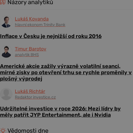
Názory analytiků
Lukáš Kovanda
hlavní ekonom Trinity Bank
Inflace v Česku je nejnižší od roku 2016
Timur Barotov
analytik BHS
Americké akcie zažily výrazně volatilní seanci,
mírné zisky po otevření trhu se rychle proměnily v
plošný výprodej
Lukáš Richtár
Redaktor investice.cz
Udržitelné investice v roce 2026: Mezi lídry by
měly patřit JYP Entertainment, ale i Nvidia
Vědomosti dne