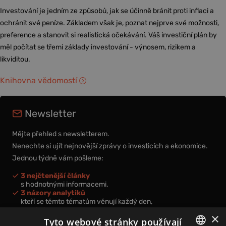
Investování je jedním ze způsobů, jak se účinně bránit proti inflaci a
ochránit své peníze. Základem však je, poznat nejprve své možnosti,
preference a stanovit si realistická očekávání. Váš investiční plán by
měl počítat se třemi základy investování - výnosem, rizikem a
likviditou.
Knihovna vědomostí
Newsletter
Mějte přehled s newsletterem.
Nenechte si ujít nejnovější zprávy o investicích a ekonomice.
Jednou týdně vám pošleme:
3 nejčtenější články
s hodnotnými informacemi,
3 názory analytiků
kteří se těmto tématům věnují každý den,
nová videa a podcasty
×
k prohloubení vašich znalostí.
Tyto webové stránky používají