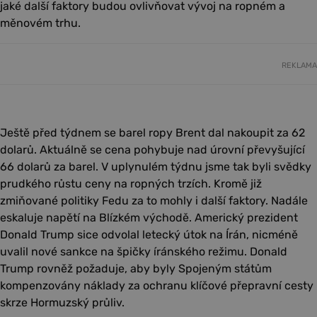
jaké další faktory budou ovlivňovat vývoj na ropném a
měnovém trhu.
REKLAMA
Ještě před týdnem se barel ropy Brent dal nakoupit za 62
dolarů. Aktuálně se cena pohybuje nad úrovní převyšující
66 dolarů za barel. V uplynulém týdnu jsme tak byli svědky
prudkého růstu ceny na ropných trzích. Kromě již
zmiňované politiky Fedu za to mohly i další faktory. Nadále
eskaluje napětí na Blízkém východě. Americký prezident
Donald Trump sice odvolal letecký útok na Írán, nicméně
uvalil nové sankce na špičky íránského režimu. Donald
Trump rovněž požaduje, aby byly Spojeným státům
kompenzovány náklady za ochranu klíčové přepravní cesty
skrze Hormuzský průliv.