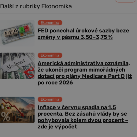
Další z rubriky Ekonomika
Ekonomika
FED ponechal úrokové sazby beze
změny v pásmu 3,50–3,75 %
Ekonomika
Americká administrativa oznámila,
že ukončí program mimořádných
dotací pro plány Medicare Part D již
po roce 2026
Ekonomika
Inflace v červnu spadla na 1,5
procenta. Bez zásahů vlády by se
pohybovala kolem dvou procent –
zde je výpočet