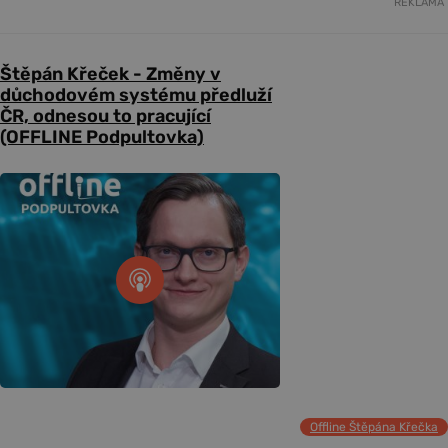
REKLAMA
Štěpán Křeček - Změny v
důchodovém systému předluží
ČR, odnesou to pracující
(OFFLINE Podpultovka)
Offline Štěpána Křečka