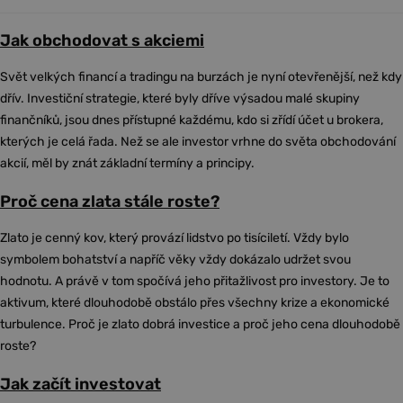
Jak obchodovat s akciemi
Svět velkých financí a tradingu na burzách je nyní otevřenější, než kdy
dřív. Investiční strategie, které byly dříve výsadou malé skupiny
finančníků, jsou dnes přístupné každému, kdo si zřídí účet u brokera,
kterých je celá řada. Než se ale investor vrhne do světa obchodování
akcií, měl by znát základní termíny a principy.
Proč cena zlata stále roste?
Zlato je cenný kov, který provází lidstvo po tisíciletí. Vždy bylo
symbolem bohatství a napříč věky vždy dokázalo udržet svou
hodnotu. A právě v tom spočívá jeho přitažlivost pro investory. Je to
aktivum, které dlouhodobě obstálo přes všechny krize a ekonomické
turbulence. Proč je zlato dobrá investice a proč jeho cena dlouhodobě
roste?
Jak začít investovat