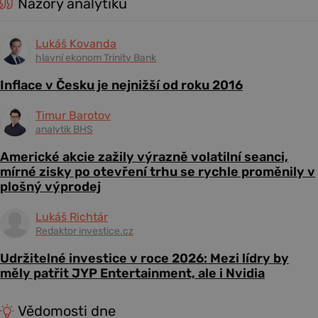
Názory analytiků
Lukáš Kovanda
hlavní ekonom Trinity Bank
Inflace v Česku je nejnižší od roku 2016
Timur Barotov
analytik BHS
Americké akcie zažily výrazně volatilní seanci,
mírné zisky po otevření trhu se rychle proměnily v
plošný výprodej
Lukáš Richtár
Redaktor investice.cz
Udržitelné investice v roce 2026: Mezi lídry by
měly patřit JYP Entertainment, ale i Nvidia
Vědomosti dne