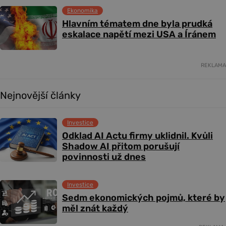
Ekonomika
Hlavním tématem dne byla prudká
eskalace napětí mezi USA a Íránem
REKLAMA
Nejnovější články
Investice
Odklad AI Actu firmy uklidnil. Kvůli
Shadow AI přitom porušují
povinnosti už dnes
Investice
Sedm ekonomických pojmů, které by
měl znát každý