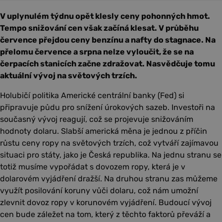
V uplynulém týdnu opět klesly ceny pohonných hmot.
Tempo snižování cen však začíná klesat. V průběhu
července přejdou ceny benzínu a nafty do stagnace. Na
přelomu července a srpna nelze vyloučit, že se na
čerpacích stanicích začne zdražovat. Nasvědčuje tomu
aktuální vývoj na světových trzích.
Holubičí politika Americké centrální banky (Fed) si
připravuje půdu pro snížení úrokových sazeb. Investoři na
současný vývoj reagují, což se projevuje snižováním
hodnoty dolaru. Slabší americká měna je jednou z příčin
růstu ceny ropy na světových trzích, což vytváří zajímavou
situaci pro státy, jako je Česká republika. Na jednu stranu se
totiž musíme vypořádat s dovozem ropy, která je v
dolarovém vyjádření dražší. Na druhou stranu zas můžeme
využít posilování koruny vůči dolaru, což nám umožní
zlevnit dovoz ropy v korunovém vyjádření. Budoucí vývoj
cen bude záležet na tom, který z těchto faktorů převáží a