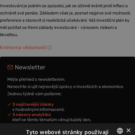
Investování je jedním ze způsobů, jak se účinně bránit proti inflaci a
ochránit své peníze. Základem však je, poznat nejprve své možnosti,
preference a stanovit si realistická očekávání. Váš investiční plán by
měl počítat se třemi základy investování - výnosem, rizikem a
likviditou.
Knihovna vědomostí
Newsletter
Mějte přehled s newsletterem.
Nenechte si ujít nejnovější zprávy o investicích a ekonomice.
Jednou týdně vám pošleme:
3 nejčtenější články
s hodnotnými informacemi,
3 názory analytiků
kteří se těmto tématům věnují každý den,
nová videa a podcasty
×
k prohloubení vašich znalostí.
Tyto webové stránky používají