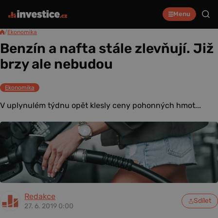
Menu
/
Ekonomika
Benzín a nafta stále zlevňují. Již
brzy ale nebudou
Ekonomika
V uplynulém týdnu opět klesly ceny pohonných hmot...
Redakce
Sdílet
27. 6. 2019 0:00