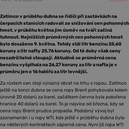
Zatímco v průběhu dubna se řidiči při zastávkách na
čerpacích stanicích radovali ze snižování cen pohonných
hmot, v průběhu května jim úsměv na tváři začíná
tuhnout. Nejnižších průměrných cen pohonných hmot
bylo dosaženo 9. května. Tehdy stál litr benzínu 25,60
koruny a litr nafty 25,76 koruny. Od té doby však ceny
nezadržitelně stoupají. Aktuálně se průměrná cena
benzínu vyšplhala na 26,27 koruny za litr a nafta je v
průměru jen o 16 haléřů za litr levnější.
Za růstem cen stojí výrazný obrat na trhu s ropou. Zatímco
ještě na konci dubna se cena ropy Brent pohybovala kolem
úrovně 20 dolarů za barel, začátkem června byla pokořena
hranice 40 dolarů za barel. To je nejvíce od března, kdy se
cena ropy Brent prudce propadla. Podobný vývoj byl
zaznamenán i u ropy WTI, kde ještě v průběhu dubna byla
na některých kontraktech záporná cena. Nyní již ropa WTI