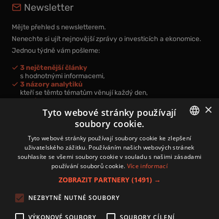
Newsletter
Mějte přehled s newsletterem.
Nenechte si ujít nejnovější zprávy o investicích a ekonomice.
Jednou týdně vám pošleme:
3 nejčtenější články
s hodnotnými informacemi,
3 názory analytiků
kteří se těmto tématům věnují každý den,
nová videa a podcasty
×
k prohloubení vašich znalostí.
Tyto webové stránky používají
soubory cookie.
CZECH
Tyto webové stránky používají soubory cookie ke zlepšení
uživatelského zážitku. Používáním našich webových stránek
CZ
souhlasíte se všemi soubory cookie v souladu s našimi zásadami
Přihlášením k newsletteru vyjadřujete svůj souhlas s
podmínkami
používání souborů cookie.
Více informací
zpracování osobních údajů
.
ZOBRAZIT PARTNERY
(1491) →
Kontakt
NEZBYTNĚ NUTNÉ SOUBORY
Zásady používání souborů cookies
Zpracování osobních údajů
VÝKONOVÉ SOUBORY
SOUBORY CÍLENÍ