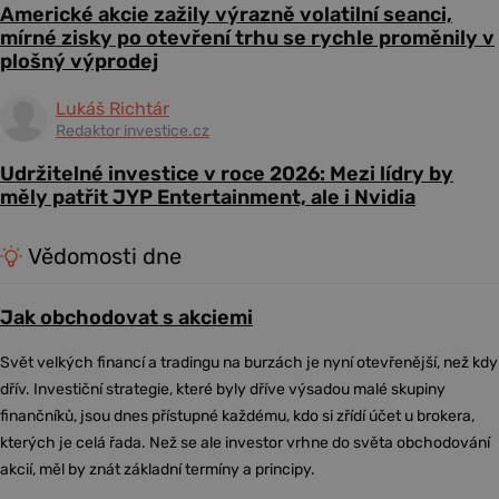
Americké akcie zažily výrazně volatilní seanci,
mírné zisky po otevření trhu se rychle proměnily v
plošný výprodej
Lukáš Richtár
Redaktor investice.cz
Udržitelné investice v roce 2026: Mezi lídry by
měly patřit JYP Entertainment, ale i Nvidia
Vědomosti dne
Jak obchodovat s akciemi
Svět velkých financí a tradingu na burzách je nyní otevřenější, než kdy
dřív. Investiční strategie, které byly dříve výsadou malé skupiny
finančníků, jsou dnes přístupné každému, kdo si zřídí účet u brokera,
kterých je celá řada. Než se ale investor vrhne do světa obchodování
akcií, měl by znát základní termíny a principy.