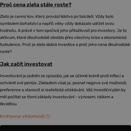
Proč cena zlata stále roste?
Zlato je cenný kov, který provází lidstvo po tisíciletí. Vždy bylo
symbolem bohatství a napříč věky vždy dokázalo udržet svou
hodnotu. A právě v tom spočívá jeho přitažlivost pro investory. Je to
aktivum, které dlouhodobě obstálo přes všechny krize a ekonomické
turbulence. Proč je zlato dobrá investice a proč jeho cena dlouhodobě
roste?
Jak začít investovat
Investování je jedním ze způsobů, jak se účinně bránit proti inflaci a
ochránit své peníze. Základem však je, poznat nejprve své možnosti,
preference a stanovit si realistická očekávání. Váš investiční plán by
měl počítat se třemi základy investování - výnosem, rizikem a
likviditou.
Knihovna vědomostí