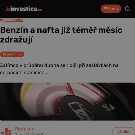
Menu
/
Ekonomika
Benzín a nafta již téměř měsíc
zdražují
Ekonomika
Zatímco v průběhu dubna se řidiči při zastávkách na
čerpacích stanicích...
Redakce
Sdílet
3. 6. 2020 0:00