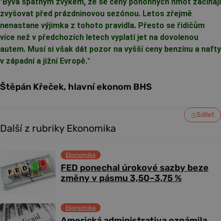
"
Bývá špatným zvykem, že se ceny pohonných hmot začínají
zvyšovat před prázdninovou sezónou. Letos zřejmě
nenastane výjimka z tohoto pravidla. Přesto se řidičům
více než v předchozích letech vyplatí jet na dovolenou
autem. Musí si však dát pozor na vyšší ceny benzínu a nafty
v západní a jižní Evropě.
"
Štěpán Křeček, hlavní ekonom BHS
Sdílet
Další z rubriky Ekonomika
Ekonomika
FED ponechal úrokové sazby beze
změny v pásmu 3,50–3,75 %
Ekonomika
Americká administrativa oznámila,