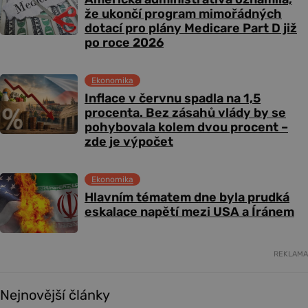
že ukončí program mimořádných
dotací pro plány Medicare Part D již
po roce 2026
Ekonomika
Inflace v červnu spadla na 1,5
procenta. Bez zásahů vlády by se
pohybovala kolem dvou procent –
zde je výpočet
Ekonomika
Hlavním tématem dne byla prudká
eskalace napětí mezi USA a Íránem
REKLAMA
Nejnovější články