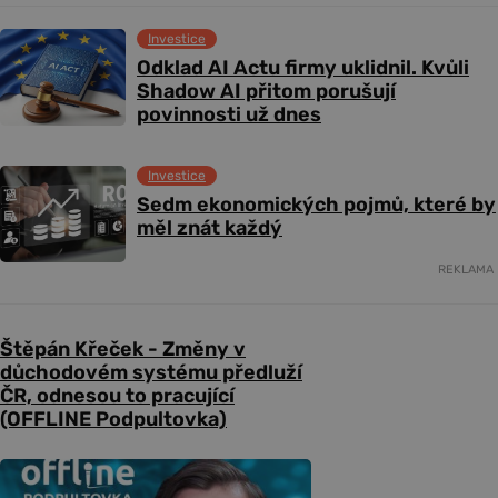
Investice
Odklad AI Actu firmy uklidnil. Kvůli
Shadow AI přitom porušují
povinnosti už dnes
Investice
Sedm ekonomických pojmů, které by
měl znát každý
REKLAMA
Štěpán Křeček - Změny v
důchodovém systému předluží
ČR, odnesou to pracující
(OFFLINE Podpultovka)