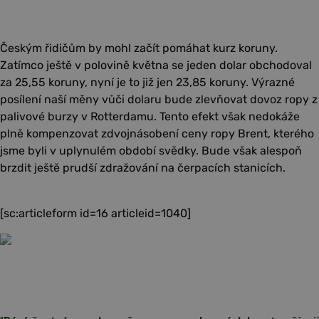
Českým řidičům by mohl začít pomáhat kurz koruny.
Zatímco ještě v polovině května se jeden dolar obchodoval
za 25,55 koruny, nyní je to již jen 23,85 koruny. Výrazné
posílení naší měny vůči dolaru bude zlevňovat dovoz ropy z
palivové burzy v Rotterdamu. Tento efekt však nedokáže
plně kompenzovat zdvojnásobení ceny ropy Brent, kterého
jsme byli v uplynulém období svědky. Bude však alespoň
brzdit ještě prudší zdražování na čerpacích stanicích.
[sc:articleform id=16 articleid=1040]