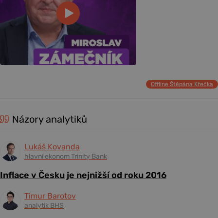
Offline Štěpána Křečka
Názory analytiků
Lukáš Kovanda
hlavní ekonom Trinity Bank
Inflace v Česku je nejnižší od roku 2016
Timur Barotov
analytik BHS