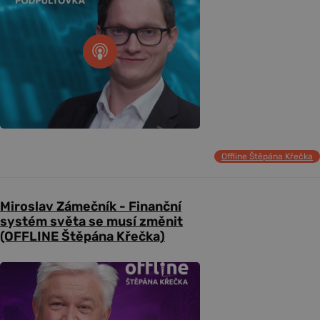
Offline Štěpána Křečka
Miroslav Zámečník - Finanční
systém světa se musí změnit
(OFFLINE Štěpána Křečka)