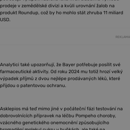
prodeje v zemědělské divizi a kvůli urovnání žalob na
produkt Roundup, což by ho mohlo stát zhruba 11 miliard
USD.
REKLAMA
Analytici také upozorňují, že Bayer potřebuje posílit své
farmaceutické aktivity. Od roku 2024 mu totiž hrozí velký
výpadek příjmů z dvou nejlépe prodávaných léků, které
přijdou o patentovou ochranu.
Asklepios má teď mimo jiné v počáteční fázi testování na
dobrovolnících přípravek na léčbu Pompeho choroby,
vzácného genetického onemocnění způsobujícího
hromadění molekul cukru v buňkách, ale také na