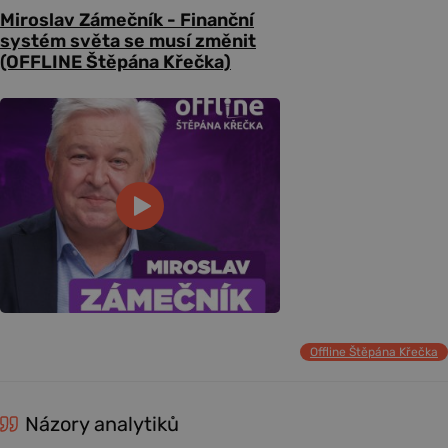
Miroslav Zámečník - Finanční
systém světa se musí změnit
(OFFLINE Štěpána Křečka)
Offline Štěpána Křečka
Názory analytiků