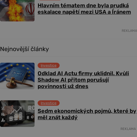
Hlavním tématem dne byla prudká
eskalace napětí mezi USA a Íránem
REKLAMA
Nejnovější články
Investice
Odklad AI Actu firmy uklidnil. Kvůli
Shadow AI přitom porušují
povinnosti už dnes
Investice
Sedm ekonomických pojmů, které by
měl znát každý
REKLAMA