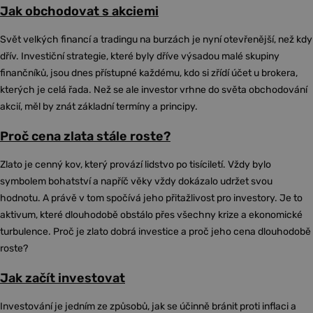
Jak obchodovat s akciemi
Svět velkých financí a tradingu na burzách je nyní otevřenější, než kdy
dřív. Investiční strategie, které byly dříve výsadou malé skupiny
finančníků, jsou dnes přístupné každému, kdo si zřídí účet u brokera,
kterých je celá řada. Než se ale investor vrhne do světa obchodování
akcií, měl by znát základní termíny a principy.
Proč cena zlata stále roste?
Zlato je cenný kov, který provází lidstvo po tisíciletí. Vždy bylo
symbolem bohatství a napříč věky vždy dokázalo udržet svou
hodnotu. A právě v tom spočívá jeho přitažlivost pro investory. Je to
aktivum, které dlouhodobě obstálo přes všechny krize a ekonomické
turbulence. Proč je zlato dobrá investice a proč jeho cena dlouhodobě
roste?
Jak začít investovat
Investování je jedním ze způsobů, jak se účinně bránit proti inflaci a