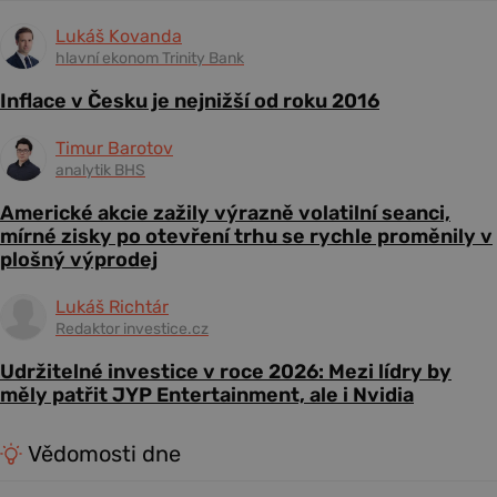
Lukáš Kovanda
hlavní ekonom Trinity Bank
Inflace v Česku je nejnižší od roku 2016
Timur Barotov
analytik BHS
Americké akcie zažily výrazně volatilní seanci,
mírné zisky po otevření trhu se rychle proměnily v
plošný výprodej
Lukáš Richtár
Redaktor investice.cz
Udržitelné investice v roce 2026: Mezi lídry by
měly patřit JYP Entertainment, ale i Nvidia
Vědomosti dne