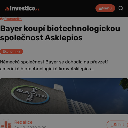
Menu
/
Ekonomika
Bayer koupí biotechnologickou
společnost Asklepios
Ekonomika
Německá společnost Bayer se dohodla na převzetí
americké biotechnologické firmy Asklepios...
Redakce
Sdílet
26. 10. 2020 0:00