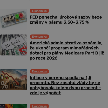
Ekonomika
FED ponechal úrokové sazby beze
změny v pásmu 3,50–3,75 %
Ekonomika
Americká administrativa oznámila,
že ukončí program mimořádných
dotací pro plány Medicare Part D již
po roce 2026
Ekonomika
Inflace v červnu spadla na 1,5
procenta. Bez zásahů vlády by se
pohybovala kolem dvou procent –
zde je výpočet
Ekonomika