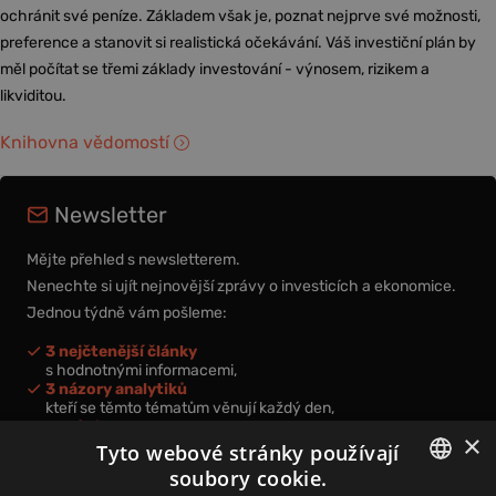
ochránit své peníze. Základem však je, poznat nejprve své možnosti,
preference a stanovit si realistická očekávání. Váš investiční plán by
měl počítat se třemi základy investování - výnosem, rizikem a
likviditou.
Knihovna vědomostí
Newsletter
Mějte přehled s newsletterem.
Nenechte si ujít nejnovější zprávy o investicích a ekonomice.
Jednou týdně vám pošleme:
3 nejčtenější články
s hodnotnými informacemi,
3 názory analytiků
kteří se těmto tématům věnují každý den,
nová videa a podcasty
×
k prohloubení vašich znalostí.
Tyto webové stránky používají
soubory cookie.