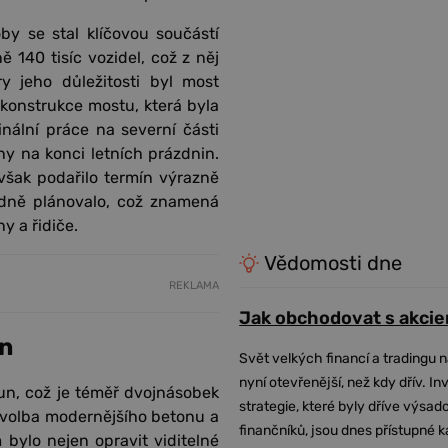
y se stal klíčovou součástí
ě 140 tisíc vozidel, což z něj
y jeho důležitosti byl most
onstrukce mostu, která byla
nální práce na severní části
y na konci letních prázdnin.
 však podařilo termín výrazně
odně plánovalo, což znamená
y a řidiče.
Vědomosti dne
REKLAMA
Jak obchodovat s akcie
un
Svět velkých financí a tradingu 
nyní otevřenější, než kdy dřív. In
run, což je téměř dvojnásobek
strategie, které byly dříve výsa
 volba modernějšího betonu a
finančníků, jsou dnes přístupné 
m bylo nejen opravit viditelné