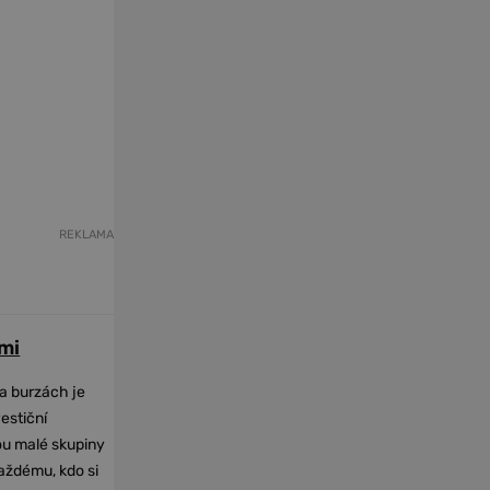
REKLAMA
mi
na burzách je
vestiční
dou malé skupiny
každému, kdo si