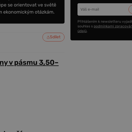
épe se orientovat ve světě
ním ekonomickým otázkám.
Přihlášením k newsletteru vyjadř
souhlas s
podmínkami zpracován
údajů
.
Sdílet
ny v pásmu 3,50–