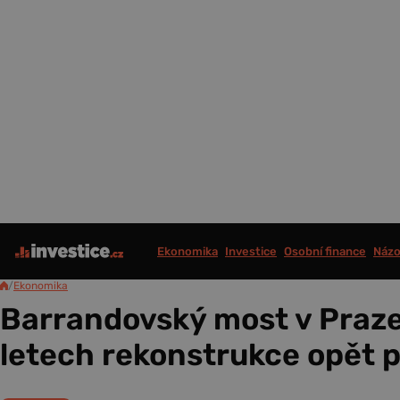
Ekonomika
Investice
Osobní finance
Názo
/
Ekonomika
Barrandovský most v Praze
letech rekonstrukce opět p