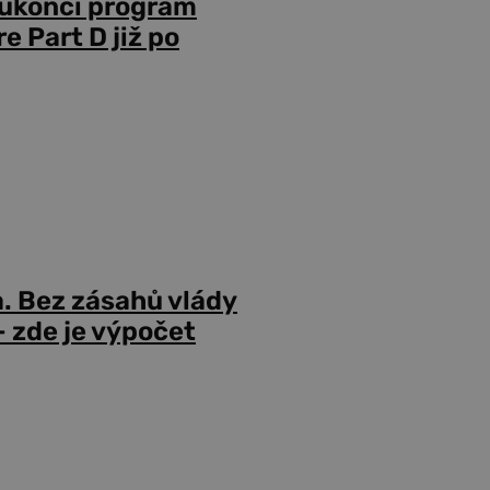
 ukončí program
 Part D již po
a. Bez zásahů vlády
 zde je výpočet