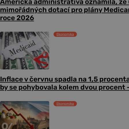
Americká administrativa oznámila, že
mimořádných dotací pro plány Medicare
roce 2026
Ekonomika
Inflace v červnu spadla na 1,5 procent
by se pohybovala kolem dvou procent –
Ekonomika