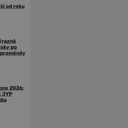
žší od roku
výrazně
zisky po
 proměnily
roce 2026:
t JYP
dia