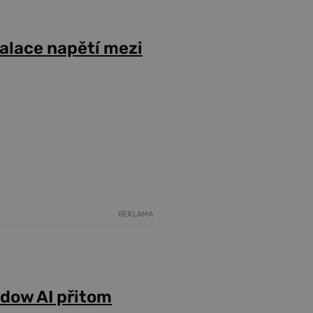
alace napětí mezi
REKLAMA
adow AI přitom