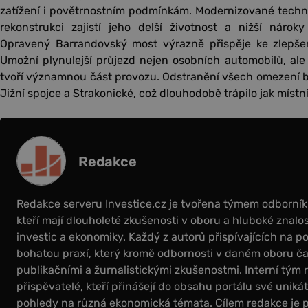
zatížení i povětrnostním podmínkám. Modernizované technol
rekonstrukci zajistí jeho delší životnost a nižší náro
Opravený Barrandovský most výrazně přispěje ke zlepšen
Umožní plynulejší průjezd nejen osobních automobilů, ale 
tvoří významnou část provozu. Odstranění všech omezení by
Jižní spojce a Strakonické, což dlouhodobě trápilo jak místní
Redakce
Redakce serveru Investice.cz je tvořena týmem odborní
kteří mají dlouholeté zkušenosti v oboru a hluboké znalos
investic a ekonomiky. Každý z autorů přispívajících na por
bohatou praxí, který kromě odbornosti v daném oboru čas
publikačními a žurnalistickými zkušenostmi. Interní tým 
přispěvatelé, kteří přinášejí do obsahu portálu své uniká
pohledy na různá ekonomická témata. Cílem redakce je 