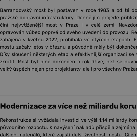
Barrandovský most byl postaven v roce 1983 a od té dob
pražské dopravní infrastruktury. Denně jím projede přibližn
činí nejvytíženější most v Praze i v celé zemi. Navzdor
opravován vůbec poprvé od svého uvedení do provozu. Rek
zahájena v květnu 2022, probíhala ve čtyřech etapách. Fi
mostu začaly letos v březnu a původně měly být dokončen
Díky sloučení některých etap a efektivnější organizaci se
zkrátit. Most byl plně dokončen o rok dříve, než se pův
velký úspěch nejen pro projektanty, ale i pro všechny Pražan
Modernizace za více než miliardu kor
Rekonstrukce si vyžádala investici ve výši 1,14 miliardy ko
původního rozpočtu. K navýšení nákladů přispěla zejména
dalších materiálů, které zajistí delší životnost mostu. Cíle