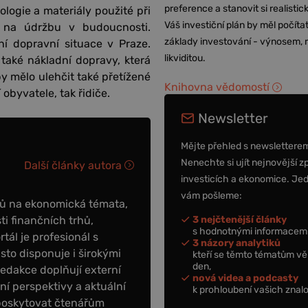
preference a stanovit si realisti
ogie a materiály použité při
Váš investiční plán by měl počítat
ky na údržbu v budoucnosti.
základy investování - výnosem, r
í dopravní situace v Praze.
likviditou.
také nákladní dopravy, která
 mělo ulehčit také přetížené
Knihovna vědomostí
 obyvatele, tak řidiče.
Newsletter
Mějte přehled s newslettere
Nenechte si ujít nejnovější z
Další články autora
investicích a ekonomice. Je
vám pošleme:
ků na ekonomická témata,
3 nejčtenější články
ti finančních trhů,
s hodnotnými informacemi
tál je profesionál s
3 názory analytiků
to disponuje i širokými
kteří se těmto tématům vě
den,
redakce doplňují externí
nová videa a podcasty
tní perspektivy a aktuální
k prohloubení vašich znalo
poskytovat čtenářům