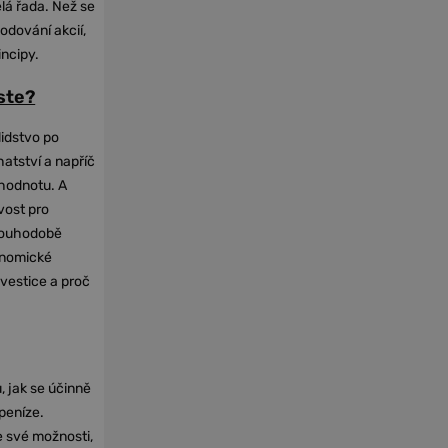
elá řada. Než se
odování akcií,
incipy.
oste?
lidstvo po
hatství a napříč
hodnotu. A
vost pro
dlouhodobě
onomické
nvestice a proč
, jak se účinně
 peníze.
e své možnosti,