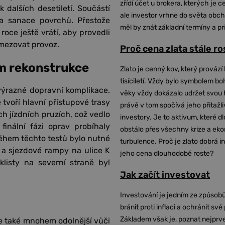
zřídí účet u brokera, kterých je c
 dalších desetiletí. Součástí
ale investor vrhne do světa obch
a sanace povrchů. Přestože
měl by znát základní termíny a pr
roce ještě vrátí, aby provedli
mezovat provoz.
Proč cena zlata stále r
m rekonstrukce
Zlato je cenný kov, který provází 
tisíciletí. Vždy bylo symbolem bo
ýrazné dopravní komplikace.
věky vždy dokázalo udržet svou 
 tvoří hlavní přístupové trasy
právě v tom spočívá jeho přitažli
h jízdních pruzích, což vedlo
investory. Je to aktivum, které 
nální fázi oprav probíhaly
obstálo přes všechny krize a ek
Během těchto testů bylo nutné
turbulence. Proč je zlato dobrá i
 a sjezdové rampy na ulice K
jeho cena dlouhodobě roste?
listy na severní straně byl
Jak začít investovat
Investování je jedním ze způsobů
bránit proti inflaci a ochránit své
Základem však je, poznat nejprv
e také mnohem odolnější vůči