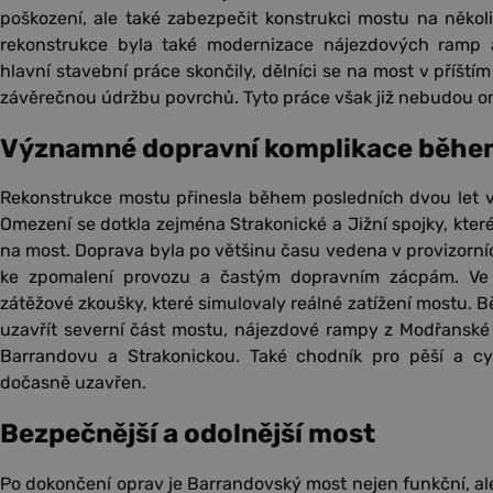
poškození, ale také zabezpečit konstrukci mostu na několik
rekonstrukce byla také modernizace nájezdových ramp 
hlavní stavební práce skončily, dělníci se na most v příštím 
závěrečnou údržbu povrchů. Tyto práce však již nebudou o
Významné dopravní komplikace běhe
Rekonstrukce mostu přinesla během posledních dvou let v
Omezení se dotkla zejména Strakonické a Jižní spojky, které
na most. Doprava byla po většinu času vedena v provizorníc
ke zpomalení provozu a častým dopravním zácpám. Ve fi
zátěžové zkoušky, které simulovaly reálné zatížení mostu. 
uzavřít severní část mostu, nájezdové rampy z Modřanské
Barrandovu a Strakonickou. Také chodník pro pěší a cyk
dočasně uzavřen.
Bezpečnější a odolnější most
Po dokončení oprav je Barrandovský most nejen funkční, al