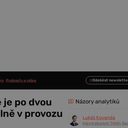
ry
Podcasty a videa
 je po dvou
Názory analytiků
lně v provozu
Lukáš Kovanda
hlavní ekonom Trinity Ba