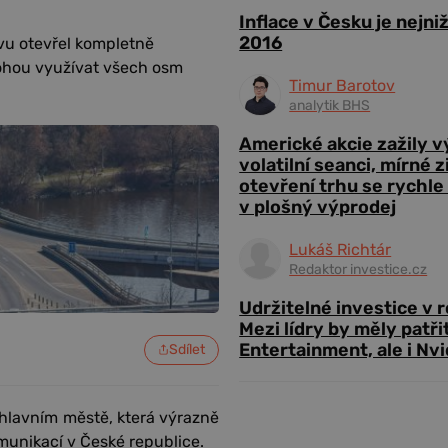
Inflace v Česku je nejni
2016
ovu otevřel kompletně
mohou využívat všech osm
Timur Barotov
analytik BHS
Americké akcie zažily 
volatilní seanci, mírné 
otevření trhu se rychle
v plošný výprodej
Lukáš Richtár
Redaktor investice.cz
Udržitelné investice v 
Mezi lídry by měly patři
Entertainment, ale i Nvi
Sdílet
hlavním městě, která výrazně
omunikací v České republice.