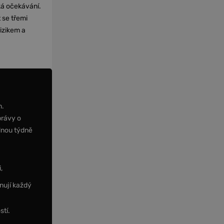
cká očekávání.
 se třemi
izikem a
m.
právy o
dnou týdně
,
nují každý
stí.