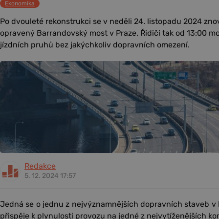
Ekonomika
Po dvouleté rekonstrukci se v neděli 24. listopadu 2024 zn
opravený Barrandovský most v Praze. Řidiči tak od 13:00 
jízdních pruhů bez jakýchkoliv dopravních omezení.
Redakce
5. 12. 2024 17:57
Jedná se o jednu z nejvýznamnějších dopravních staveb v 
přispěje k plynulosti provozu na jedné z nejvytíženějších k