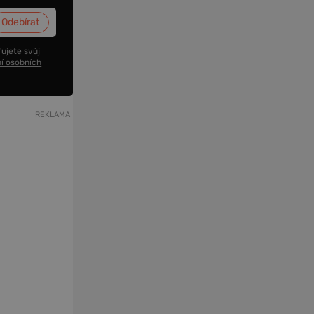
ujete svůj
í osobních
REKLAMA