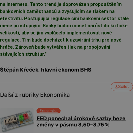
na internetu. Tento trend je doprovázen propouštěním
bankovních zaměstnanců a zvyšujícím se tlakem na
efektivitu. Postupující regulace činí bankovní sektor stále
méně prostupným. Banky budou muset narůst do kritické
velikosti, aby se jim vyplácelo implementovat nové
regulace. Tím bude docházet k uzavírání trhu pro nové
hráče. Zároveň bude vytvářen tlak na propojování
stávajících struktur.
"
Štěpán Křeček, hlavní ekonom BHS
Sdílet
Další z rubriky Ekonomika
Ekonomika
FED ponechal úrokové sazby beze
změny v pásmu 3,50–3,75 %