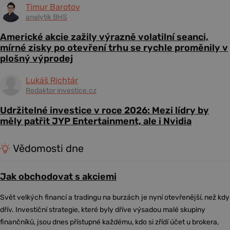
Timur Barotov
analytik BHS
Americké akcie zažily výrazně volatilní seanci,
mírné zisky po otevření trhu se rychle proměnily v
plošný výprodej
Lukáš Richtár
Redaktor investice.cz
Udržitelné investice v roce 2026: Mezi lídry by
měly patřit JYP Entertainment, ale i Nvidia
Vědomosti dne
Jak obchodovat s akciemi
Svět velkých financí a tradingu na burzách je nyní otevřenější, než kdy
dřív. Investiční strategie, které byly dříve výsadou malé skupiny
finančníků, jsou dnes přístupné každému, kdo si zřídí účet u brokera,