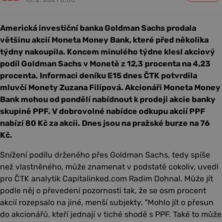
Americká investiční banka Goldman Sachs prodala
většinu akcií Moneta Money Bank, které před několika
týdny nakoupila. Koncem minulého týdne klesl akciový
podíl Goldman Sachs v Monetě z 12,3 procenta na 4,23
procenta. Informaci deníku E15 dnes ČTK potvrdila
mluvčí Monety Zuzana Filipová. Akcionáři Moneta Money
Bank mohou od pondělí nabídnout k prodeji akcie banky
skupině PPF. V dobrovolné nabídce odkupu akcií PPF
nabízí 80 Kč za akcii. Dnes jsou na pražské burze na 76
Kč.
Snížení podílu drženého přes Goldman Sachs, tedy spíše
než vlastněného, může znamenat v podstatě cokoliv, uvedl
pro ČTK analytik Capitalinked.com Radim Dohnal. Může jít
podle něj o převedení pozornosti tak, že se osm procent
akcií rozepsalo na jiné, menší subjekty. "Mohlo jít o přesun
do akcionářů, kteří jednají v tiché shodě s PPF. Také to může