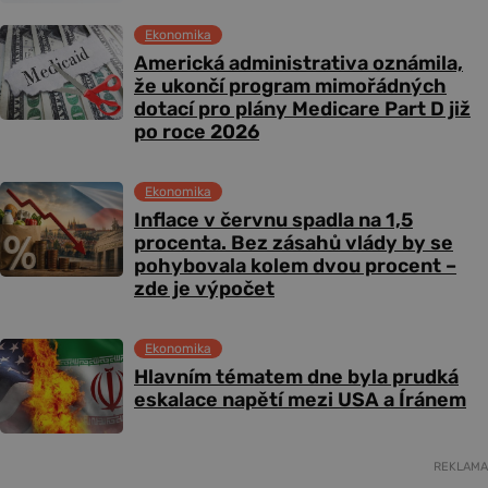
Ekonomika
Americká administrativa oznámila,
že ukončí program mimořádných
dotací pro plány Medicare Part D již
po roce 2026
Ekonomika
Inflace v červnu spadla na 1,5
procenta. Bez zásahů vlády by se
pohybovala kolem dvou procent –
zde je výpočet
Ekonomika
Hlavním tématem dne byla prudká
eskalace napětí mezi USA a Íránem
REKLAMA