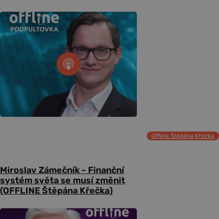
Offline Štěpána Křečka
Miroslav Zámečník - Finanční
systém světa se musí změnit
(OFFLINE Štěpána Křečka)