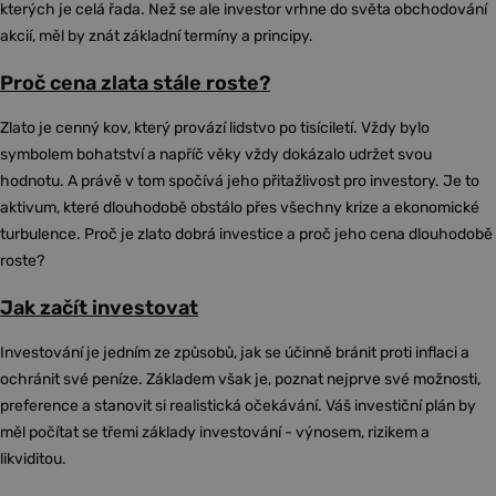
kterých je celá řada. Než se ale investor vrhne do světa obchodování
akcií, měl by znát základní termíny a principy.
Proč cena zlata stále roste?
Zlato je cenný kov, který provází lidstvo po tisíciletí. Vždy bylo
symbolem bohatství a napříč věky vždy dokázalo udržet svou
hodnotu. A právě v tom spočívá jeho přitažlivost pro investory. Je to
aktivum, které dlouhodobě obstálo přes všechny krize a ekonomické
turbulence. Proč je zlato dobrá investice a proč jeho cena dlouhodobě
roste?
Jak začít investovat
Investování je jedním ze způsobů, jak se účinně bránit proti inflaci a
ochránit své peníze. Základem však je, poznat nejprve své možnosti,
preference a stanovit si realistická očekávání. Váš investiční plán by
měl počítat se třemi základy investování - výnosem, rizikem a
likviditou.