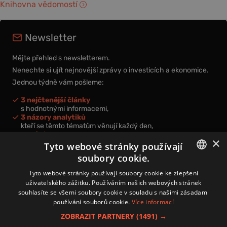
Knihovna vědomostí
Newsletter
Mějte přehled s newsletterem.
Nenechte si ujít nejnovější zprávy o investicích a ekonomice.
Jednou týdně vám pošleme:
3 nejčtenější články
s hodnotnými informacemi,
3 názory analytiků
kteří se těmto tématům věnují každý den,
nová videa a podcasty
×
k prohloubení vašich znalostí.
Tyto webové stránky používají
soubory cookie.
CZECH
Tyto webové stránky používají soubory cookie ke zlepšení
uživatelského zážitku. Používáním našich webových stránek
CZ
souhlasíte se všemi soubory cookie v souladu s našimi zásadami
Přihlášením k newsletteru vyjadřujete svůj souhlas s
podmínkami
používání souborů cookie.
Více informací
zpracování osobních údajů
.
ZOBRAZIT PARTNERY
(1491) →
Kontakt