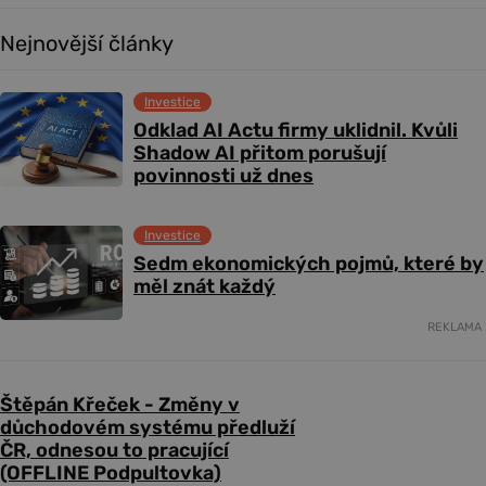
Nejnovější články
Investice
Odklad AI Actu firmy uklidnil. Kvůli
Shadow AI přitom porušují
povinnosti už dnes
Investice
Sedm ekonomických pojmů, které by
měl znát každý
REKLAMA
Štěpán Křeček - Změny v
důchodovém systému předluží
ČR, odnesou to pracující
(OFFLINE Podpultovka)