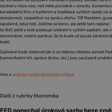
dýchat o něco více, než měla původně v úmyslu. Komentova
kanadského trhu s bydlením a implikace vyšších sazeb na 
domácností, respektive na správu dluhu. Tiff Macklem, guver
lapidárně, když řekl „blížíme se konci, ale ještě tam nejsme
že BoC ještě o krok postoupí směrem k vyšším sazbám, ale v
domníváme, ceteris paribus, že to bude už pouze závěrečná
bodů.
Zajímavé bude sledovat jak si se stejnou otázkou poradí Fe
(nemovitostní trh, správa dluhu, etc.) jsou současně problé
Více o
amerika
banka
ekonomika
inflace
Další z rubriky Ekonomika
FED ponechal úrokové sazby beze změ