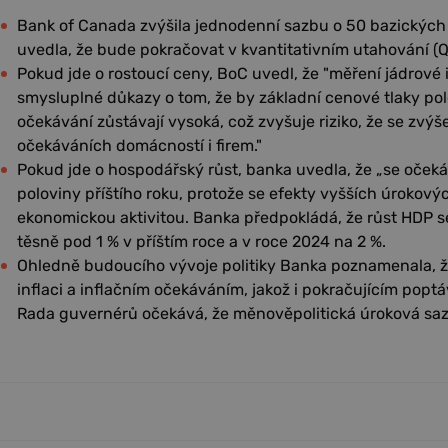
Bank of Canada zvýšila jednodenní sazbu o 50 bazických
uvedla, že bude pokračovat v kvantitativním utahování (Q
Pokud jde o rostoucí ceny, BoC uvedl, že "měření jádrové 
smysluplné důkazy o tom, že by základní cenové tlaky pol
očekávání zůstávají vysoká, což zvyšuje riziko, že se zvýš
očekáváních domácností i firem."
Pokud jde o hospodářský růst, banka uvedla, že „se očekáv
poloviny příštího roku, protože se efekty vyšších úrokovýc
ekonomickou aktivitou. Banka předpokládá, že růst HDP se 
těsně pod 1 % v příštím roce a v roce 2024 na 2 %.
Ohledně budoucího vývoje politiky Banka poznamenala, 
inflaci a inflačním očekáváním, jakož i pokračujícím pop
Rada guvernérů očekává, že měnověpolitická úroková saz