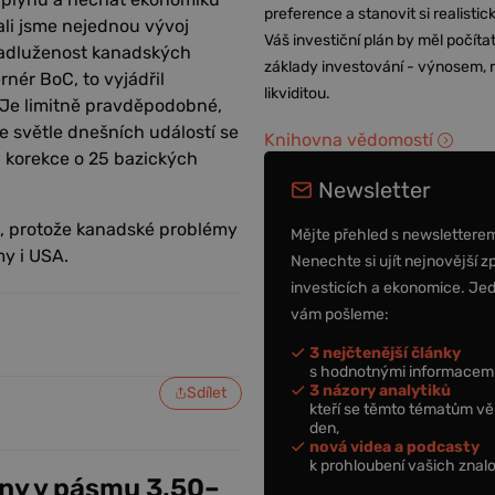
preference a stanovit si realisti
li jsme nejednou vývoj
Váš investiční plán by měl počítat
zadluženost kanadských
základy investování - výnosem, r
nér BoC, to vyjádřil
likviditou.
.“ Je limitně pravděpodobné,
e světle dnešních událostí se
Knihovna vědomostí
 korekce o 25 bazických
Newsletter
d, protože kanadské problémy
Mějte přehled s newslettere
my i USA.
Nenechte si ujít nejnovější z
investicích a ekonomice. Je
vám pošleme:
3 nejčtenější články
s hodnotnými informacemi
3 názory analytiků
Sdílet
kteří se těmto tématům vě
den,
nová videa a podcasty
k prohloubení vašich znalo
ny v pásmu 3,50–