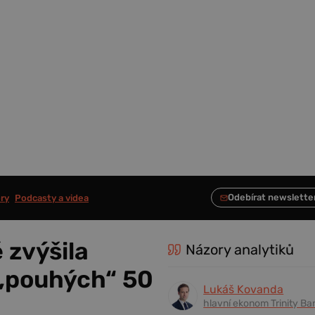
ry
Podcasty a videa
 zvýšila
Názory analytiků
 „pouhých“ 50
Lukáš Kovanda
hlavní ekonom Trinity Ba