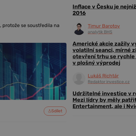
Inflace v Česku je nejni
2016
 protože se soustředila na
Timur Barotov
analytik BHS
Americké akcie zažily 
volatilní seanci, mírné 
otevření trhu se rychle
v plošný výprodej
Lukáš Richtár
Redaktor investice.cz
Udržitelné investice v 
Mezi lídry by měly patři
Entertainment, ale i Nvi
Sdílet