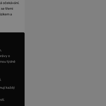
cká očekávání.
 se třemi
izikem a
m.
právy o
dnou týdně
,
nují každý
stí.