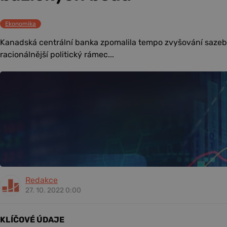
Ekonomika
Kanadská centrální banka zpomalila tempo zvyšování sazeb,
racionálnější politický rámec...
Redakce
27. 10. 2022 0:00
KLÍČOVÉ ÚDAJE