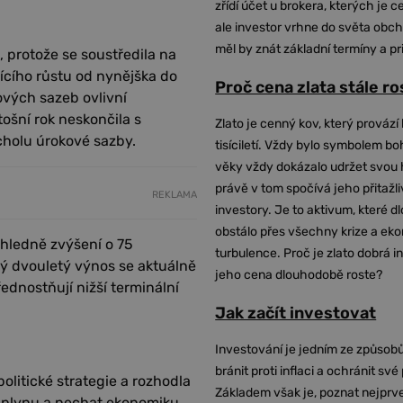
zřídí účet u brokera, kterých je c
ale investor vrhne do světa obch
měl by znát základní termíny a pr
 protože se soustředila na
ícího růstu od nynějška do
Proč cena zlata stále r
ových sazeb ovlivní
ošní rok neskončila s
Zlato je cenný kov, který provází 
rcholu úrokové sazby.
tisíciletí. Vždy bylo symbolem bo
věky vždy dokázalo udržet svou 
právě v tom spočívá jeho přitažli
REKLAMA
investory. Je to aktivum, které 
obstálo přes všechny krize a ek
hledně zvýšení o 75
turbulence. Proč je zlato dobrá i
ký dvouletý výnos se aktuálně
jeho cena dlouhodobě roste?
ednostňují nižší terminální
Jak začít investovat
Investování je jedním ze způsobů
bránit proti inflaci a ochránit své
itické strategie a rozhodla
Základem však je, poznat nejprv
z plynu a nechat ekonomiku