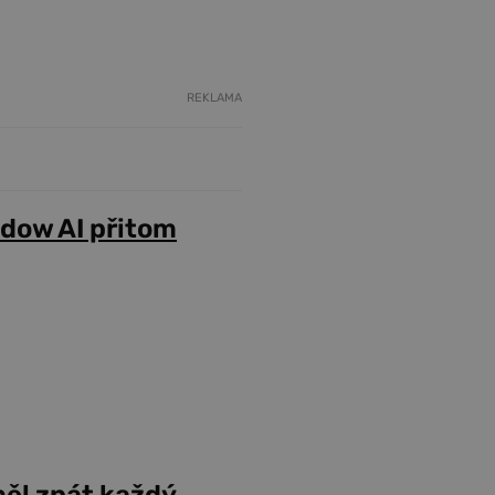
REKLAMA
adow AI přitom