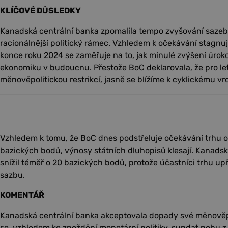
KLÍČOVÉ DŮSLEDKY
Kanadská centrální banka zpomalila tempo zvyšování sazeb,
racionálnější politický rámec. Vzhledem k očekávání stagnuj
konce roku 2024 se zaměřuje na to, jak minulé zvýšení úrok
ekonomiku v budoucnu. Přestože BoC deklarovala, že pro let
měnověpolitickou restrikcí, jasně se blížíme k cyklickému v
Vzhledem k tomu, že BoC dnes podstřeluje očekávání trhu o
bazických bodů, výnosy státních dluhopisů klesají. Kanads
snížil téměř o 20 bazických bodů, protože účastníci trhu upř
sazbu.
KOMENTÁŘ
Kanadská centrální banka akceptovala dopady své měnověpol
se, vzhledem ke zpoždění monetární politiky, sundat nohu 