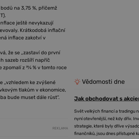
 bodů na 3,75 %, přičemž
T).
inflace ještě nevykazují
evovaly. Krátkodobá inflační
ená inflace zakotví v
á, že se „zastaví do první
h sazeb rozšíří napříč
zpomalí z 31⁄4 % v tomto roce
Vědomosti dne
že „vzhledem ke zvýšené
távkovým tlakům v ekonomice,
ba bude muset dále růst“.
Jak obchodovat s akcie
Svět velkých financí a tradingu 
nyní otevřenější, než kdy dřív. In
strategie, které byly dříve výsa
REKLAMA
finančníků, jsou dnes přístupné 