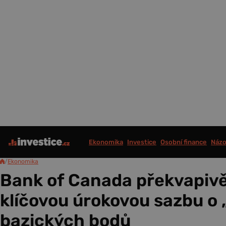
Ekonomika
Investice
Osobní finance
Názo
/
Ekonomika
Bank of Canada překvapivě
klíčovou úrokovou sazbu o
bazických bodů