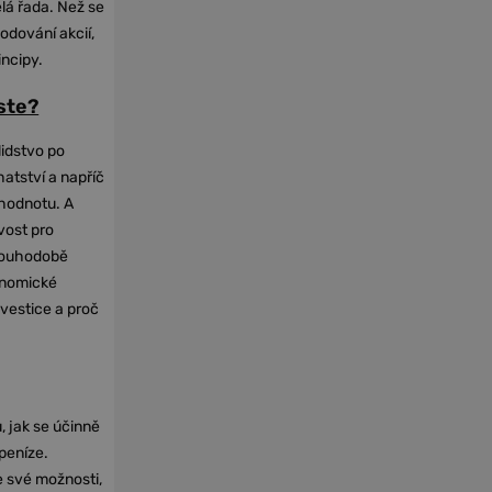
elá řada. Než se
odování akcií,
incipy.
oste?
lidstvo po
hatství a napříč
hodnotu. A
vost pro
dlouhodobě
onomické
nvestice a proč
, jak se účinně
 peníze.
e své možnosti,