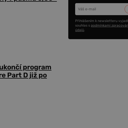
Přihlášením k newsletteru vyjadř
souhlas s
podmínkami zpracován
údajů
.
 ukončí program
 Part D již po