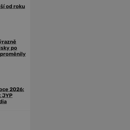
žší od roku
výrazně
zisky po
 proměnily
roce 2026:
t JYP
dia