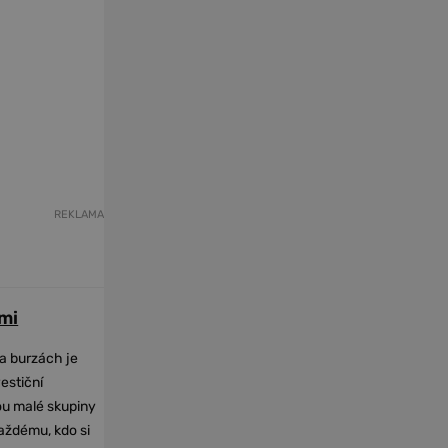
REKLAMA
mi
na burzách je
vestiční
dou malé skupiny
každému, kdo si