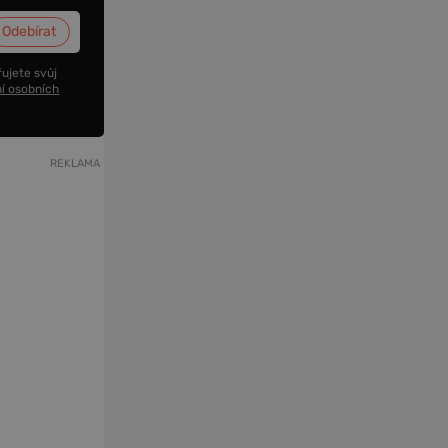
ujete svůj
í osobních
REKLAMA