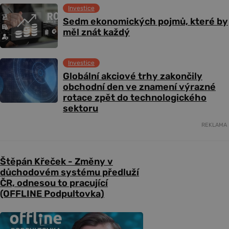
Investice
Sedm ekonomických pojmů, které by
měl znát každý
Investice
Globální akciové trhy zakončily
obchodní den ve znamení výrazné
rotace zpět do technologického
sektoru
REKLAMA
Štěpán Křeček - Změny v
důchodovém systému předluží
ČR, odnesou to pracující
(OFFLINE Podpultovka)