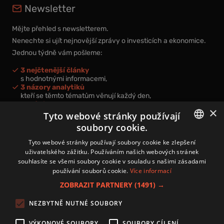
Newsletter
Mějte přehled s newsletterem.
Nenechte si ujít nejnovější zprávy o investicích a ekonomice.
Jednou týdně vám pošleme:
3 nejčtenější články
s hodnotnými informacemi,
3 názory analytiků
kteří se těmto tématům věnují každý den,
nová videa a podcasty
×
k prohloubení vašich znalostí.
Tyto webové stránky používají
soubory cookie.
CZECH
Tyto webové stránky používají soubory cookie ke zlepšení
uživatelského zážitku. Používáním našich webových stránek
CZ
souhlasíte se všemi soubory cookie v souladu s našimi zásadami
Přihlášením k newsletteru vyjadřujete svůj souhlas s
podmínkami
používání souborů cookie.
Více informací
zpracování osobních údajů
.
ZOBRAZIT PARTNERY
(1491) →
Kontakt
NEZBYTNĚ NUTNÉ SOUBORY
Zásady používání souborů cookies
Zpracování osobních údajů
VÝKONOVÉ SOUBORY
SOUBORY CÍLENÍ