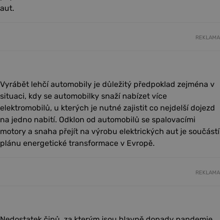
aut.
REKLAMA
Vyrábět lehčí automobily je důležitý předpoklad zejména v
situaci, kdy se automobilky snaží nabízet více
elektromobilů, u kterých je nutné zajistit co nejdelší dojezd
na jedno nabití. Odklon od automobilů se spalovacími
motory a snaha přejít na výrobu elektrických aut je součástí
plánu energetické transformace v Evropě.
REKLAMA
Nedostatek čipů, za kterým jsou hlavně dopady pandemie,