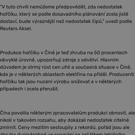
"V tuto chvíli nemůžeme předpovědět, zda nedostatek
hořčíku, který se podle dosavadního plánování zcela jistě
dostaví, bude výraznější než nedostatek čipů," uvedl podle
Reuters Aksel.
Produkce hořčíku v Číně je teď zhruba na 50 procentech
obvyklé úrovně, upozorňují zdroje z odvětví. Hlavním
důvodem je strmý růst cen uhlí a současná situace v Číně,
kde je v některých oblastech elektřina na příděl. Producenti
hořčíku tak jsou nuceni výrobu snižovat a v některých
případech i zcela přerušit.
Čína povolila některým zpracovatelům produkci obnovit, ale
nikoli v takovém rozsahu, aby dokázali nedostatek citelně
zmírnit. Ceny mezitím sestoupily z rekordů, pořád jsou ale
zhruba dvojnásobné ve srovnání se začátkem letošního