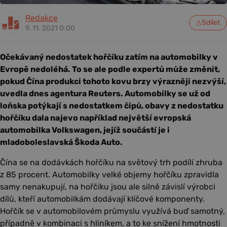
Redakce
Sdílet
9. 11. 2021 0:00
Očekávaný nedostatek hořčíku zatím na automobilky v
Evropě nedoléhá. To se ale podle expertů může změnit,
pokud Čína produkci tohoto kovu brzy výrazněji nezvýší,
uvedla dnes agentura Reuters. Automobilky se už od
loňska potýkají s nedostatkem čipů, obavy z nedostatku
hořčíku dala najevo například největší evropská
automobilka Volkswagen, jejíž součástí je i
mladoboleslavská Škoda Auto.
Čína se na dodávkách hořčíku na světový trh podílí zhruba
z 85 procent. Automobilky velké objemy hořčíku zpravidla
samy nenakupují, na hořčíku jsou ale silně závislí výrobci
dílů, kteří automobilkám dodávají klíčové komponenty.
Hořčík se v automobilovém průmyslu využívá buď samotný,
případně v kombinaci s hliníkem, a to ke snížení hmotnosti