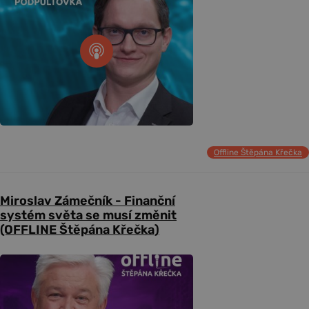
Offline Štěpána Křečka
Miroslav Zámečník - Finanční
systém světa se musí změnit
(OFFLINE Štěpána Křečka)