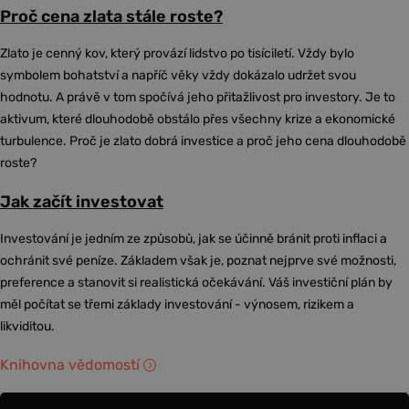
Proč cena zlata stále roste?
Zlato je cenný kov, který provází lidstvo po tisíciletí. Vždy bylo
symbolem bohatství a napříč věky vždy dokázalo udržet svou
hodnotu. A právě v tom spočívá jeho přitažlivost pro investory. Je to
aktivum, které dlouhodobě obstálo přes všechny krize a ekonomické
turbulence. Proč je zlato dobrá investice a proč jeho cena dlouhodobě
roste?
Jak začít investovat
Investování je jedním ze způsobů, jak se účinně bránit proti inflaci a
ochránit své peníze. Základem však je, poznat nejprve své možnosti,
preference a stanovit si realistická očekávání. Váš investiční plán by
měl počítat se třemi základy investování - výnosem, rizikem a
likviditou.
Knihovna vědomostí