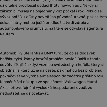
už citelně prodloužil dodací lhůty nových aut. Někdy si
zákazníci musejí na objednaný vůz počkat i rok. Pokud se
vývoz hořčíku z Číny nevrátí na původní úrovně, pak se tyto
čekací lhůty mohou ještě prodloužit, tvrdí zdroje z
automobilového průmyslu, na které se odvolává agentura
Reuters.
Automobilky Stellantis a BMW tvrdí, že co se dodávek
hořčíku týká, žádný hrozící problém nevidí. Další v tomto
odvětví říkají, že když vezmou své zásoby a hořčík, který si
objednali a který už je na cestě, pak mohou bez problémů
pokračovat ve výrobě aut alespoň do začátku příštího roku.
Nicméně šéf nákupu ve společnosti Volkswagen Murat
Aksel při zveřejnění výsledků hospodaření uvedl, že
nedostatek se dá očekávat.