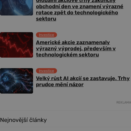
Globální akciové trhy zakončily
obchodní den ve znamení výrazné
rotace zpět do technologického
sektoru
Investice
Americké akcie zaznamenaly
výrazný výprodej, především v
technologickém sektoru
Investice
Velký růst AI akcií se zastavuje. Trhy
prudce mění názor
REKLAMA
Nejnovější články