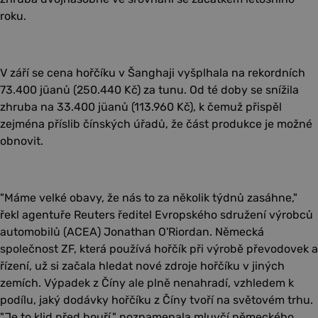
roku.
V září se cena hořčíku v Šanghaji vyšplhala na rekordních
73.400 jüanů (250.440 Kč) za tunu. Od té doby se snížila
zhruba na 33.400 jüanů (113.960 Kč), k čemuž přispěl
zejména příslib čínských úřadů, že část produkce je možné
obnovit.
"Máme velké obavy, že nás to za několik týdnů zasáhne,"
řekl agentuře Reuters ředitel Evropského sdružení výrobců
automobilů (ACEA) Jonathan O'Riordan. Německá
společnost ZF, která používá hořčík při výrobě převodovek a
řízení, už si začala hledat nové zdroje hořčíku v jiných
zemích. Výpadek z Číny ale plně nenahradí, vzhledem k
podílu, jaký dodávky hořčíku z Číny tvoří na světovém trhu.
"Je to klid před bouří," poznamenala mluvčí německého