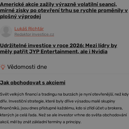
Americké akcie zažily výrazně volatilní seanci,
mírné zisky po otevření trhu se rychle proměnily v
plošný výprodej
Lukáš Richtár
Redaktor investice.cz
Udržitelné investice v roce 2026: Mezi lídry by
měly patřit JYP Entertainment, ale i Nvidia
Vědomosti dne
Jak obchodovat s akciemi
Svět velkých financí a tradingu na burzách je nyní otevřenější, než kdy
dřív. Investiční strategie, které byly dříve výsadou malé skupiny
finančníků, jsou dnes přístupné každému, kdo si zřídí účet u brokera,
kterých je celá řada. Než se ale investor vrhne do světa obchodování
akcií, měl by znát základní termíny a principy.