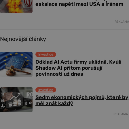
eskalace napětí mezi USA a Íránem
REKLAMA
Nejnovější články
Investice
Odklad AI Actu firmy uklidnil. Kvůli
Shadow AI přitom porušují
povinnosti už dnes
Investice
Sedm ekonomických pojmů, které by
měl znát každý
REKLAMA