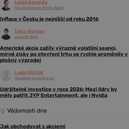
Lukáš Kovanda
hlavní ekonom Trinity Bank
Inflace v Česku je nejnižší od roku 2016
Timur Barotov
analytik BHS
Americké akcie zažily výrazně volatilní seanci,
mírné zisky po otevření trhu se rychle proměnily v
plošný výprodej
Lukáš Richtár
Redaktor investice.cz
Udržitelné investice v roce 2026: Mezi lídry by
měly patřit JYP Entertainment, ale i Nvidia
Vědomosti dne
Jak obchodovat s akciemi