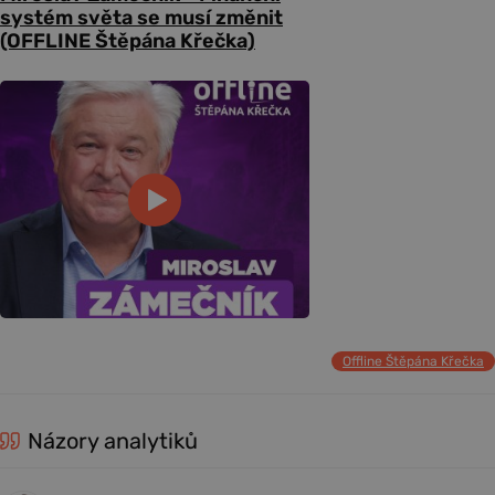
systém světa se musí změnit
(OFFLINE Štěpána Křečka)
Offline Štěpána Křečka
Názory analytiků