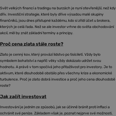
Svět velkých financí a tradingu na burzách je nyní otevřenější, než kdy
dřív. Investiční strategie, které byly dříve výsadou malé skupiny
finančníků, jsou dnes přístupné každému, kdo si zřídí účet u brokera,
kterých je celá řada. Než se ale investor vrhne do světa obchodování
akcií, měl by znát základní termíny a principy.
Proč cena zlata stále roste?
Zlato je cenný kov, který provází lidstvo po tisíciletí. Vždy bylo
symbolem bohatství a napříč věky vždy dokázalo udržet svou
hodnotu. A právě v tom spočívá jeho přitažlivost pro investory. Je to
aktivum, které dlouhodobě obstálo přes všechny krize a ekonomické
turbulence. Proč je zlato dobrá investice a proč jeho cena dlouhodobě
roste?
Jak začít investovat
Investování je jedním ze způsobů, jak se účinně bránit proti inflaci a
ochránit své peníze. Základem však je, poznat nejprve své možnosti,