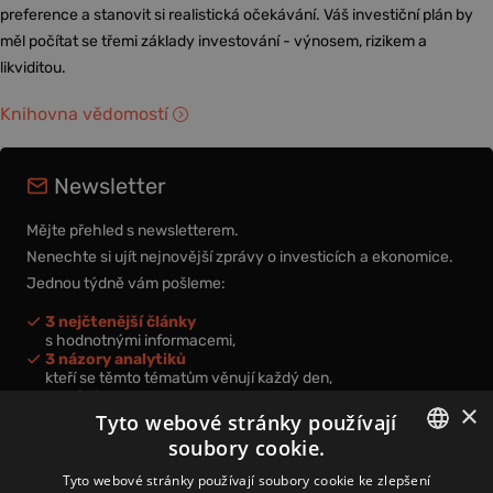
preference a stanovit si realistická očekávání. Váš investiční plán by
měl počítat se třemi základy investování - výnosem, rizikem a
likviditou.
Knihovna vědomostí
Newsletter
Mějte přehled s newsletterem.
Nenechte si ujít nejnovější zprávy o investicích a ekonomice.
Jednou týdně vám pošleme:
3 nejčtenější články
s hodnotnými informacemi,
3 názory analytiků
kteří se těmto tématům věnují každý den,
nová videa a podcasty
×
k prohloubení vašich znalostí.
Tyto webové stránky používají
soubory cookie.
CZECH
Tyto webové stránky používají soubory cookie ke zlepšení