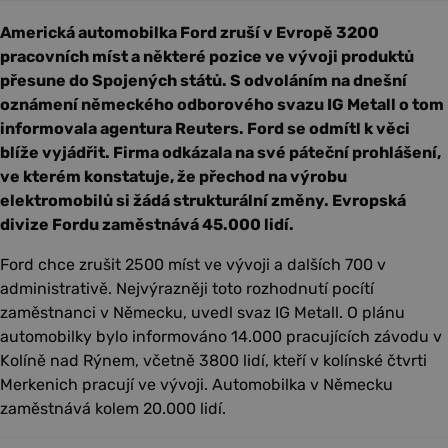
Americká automobilka Ford zruší v Evropě 3200
pracovních míst a některé pozice ve vývoji produktů
přesune do Spojených států. S odvoláním na dnešní
oznámení německého odborového svazu IG Metall o tom
informovala agentura Reuters. Ford se odmítl k věci
blíže vyjádřit. Firma odkázala na své páteční prohlášení,
ve kterém konstatuje, že přechod na výrobu
elektromobilů si žádá strukturální změny. Evropská
divize Fordu zaměstnává 45.000 lidí.
Ford chce zrušit 2500 míst ve vývoji a dalších 700 v
administrativě. Nejvýrazněji toto rozhodnutí pocítí
zaměstnanci v Německu, uvedl svaz IG Metall. O plánu
automobilky bylo informováno 14.000 pracujících závodu v
Kolíně nad Rýnem, včetně 3800 lidí, kteří v kolínské čtvrti
Merkenich pracují ve vývoji. Automobilka v Německu
zaměstnává kolem 20.000 lidí.