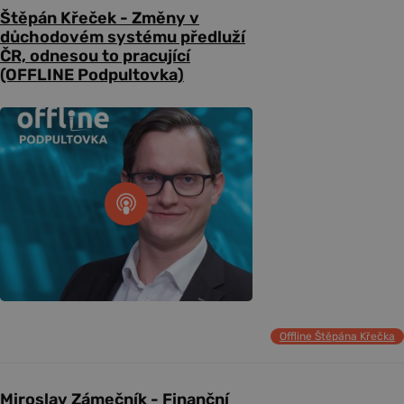
Štěpán Křeček - Změny v
důchodovém systému předluží
ČR, odnesou to pracující
(OFFLINE Podpultovka)
Offline Štěpána Křečka
Miroslav Zámečník - Finanční