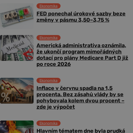
Ekonomika
FED ponechal úrokové sazby beze
změny v pásmu 3,50–3,75 %
Ekonomika
Americká administrativa oznámila,
že ukončí program mimořádných
dotací pro plány Medicare Part D již
po roce 2026
Ekonomika
Inflace v červnu spadla na 1,5
procenta. Bez zásahů vlády by se
pohybovala kolem dvou procent –
zde je výpočet
Ekonomika
Hlavním tématem dne byla prudká