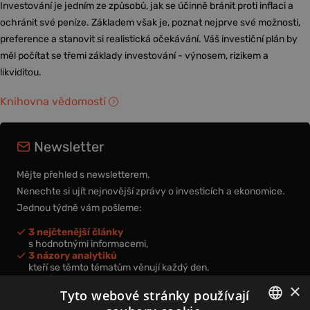
Investování je jedním ze způsobů, jak se účinně bránit proti inflaci a
ochránit své peníze. Základem však je, poznat nejprve své možnosti,
preference a stanovit si realistická očekávání. Váš investiční plán by
měl počítat se třemi základy investování - výnosem, rizikem a
likviditou.
Knihovna vědomostí
Newsletter
Mějte přehled s newsletterem.
Nenechte si ujít nejnovější zprávy o investicích a ekonomice.
Jednou týdně vám pošleme:
3 nejčtenější články
s hodnotnými informacemi,
3 názory analytiků
kteří se těmto tématům věnují každý den,
nová videa a podcasty
×
k prohloubení vašich znalostí.
Tyto webové stránky používají