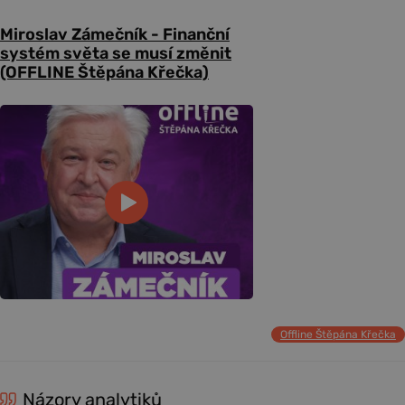
Miroslav Zámečník - Finanční
systém světa se musí změnit
(OFFLINE Štěpána Křečka)
Offline Štěpána Křečka
Názory analytiků