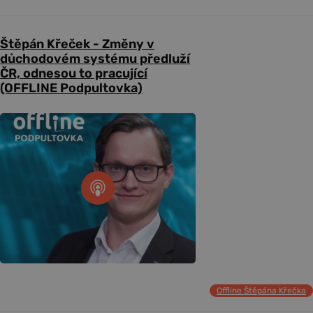
Štěpán Křeček - Změny v
důchodovém systému předluží
ČR, odnesou to pracující
(OFFLINE Podpultovka)
Offline Štěpána Křečka