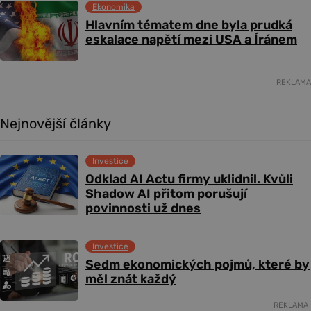
Ekonomika
Hlavním tématem dne byla prudká
eskalace napětí mezi USA a Íránem
REKLAMA
Nejnovější články
Investice
Odklad AI Actu firmy uklidnil. Kvůli
Shadow AI přitom porušují
povinnosti už dnes
Investice
Sedm ekonomických pojmů, které by
měl znát každý
REKLAMA