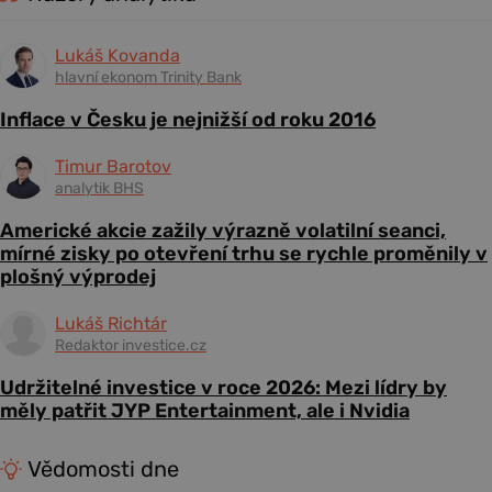
Lukáš Kovanda
hlavní ekonom Trinity Bank
Inflace v Česku je nejnižší od roku 2016
Timur Barotov
analytik BHS
Americké akcie zažily výrazně volatilní seanci,
mírné zisky po otevření trhu se rychle proměnily v
plošný výprodej
Lukáš Richtár
Redaktor investice.cz
Udržitelné investice v roce 2026: Mezi lídry by
měly patřit JYP Entertainment, ale i Nvidia
Vědomosti dne