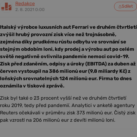
Redakce
Sdílet
2. 8. 2021 0:00
Italský výrobce luxusních aut Ferrari ve druhém čtvrtletí
zvýšil hrubý provozní zisk více než trojnásobně,
zejména díky prudkému růstu odbytu ve srovnání se
stejným obdobím loni, kdy prodej a výrobu aut po celém
světě negativně ovlivnila pandemie nemoci covid-19.
Zisk před zdaněním, odpisy a úroky (EBITDA) za duben až
červen vystoupil na 386 milionů eur (9,8 miliardy Kč) z
loňských srovnatelných 124 milionů eur. Firma to dnes
oznámila v tiskové zprávě.
Zisk byl také o 23 procent vyšší než ve druhém čtvrtletí
roku 2019, tedy před pandemií. Analytici v anketě agentury
Reuters očekávali v průměru zisk 373 milionů eur. Čistý zisk
pak vzrostl na 206 milionů eur z devíti milionů loni.