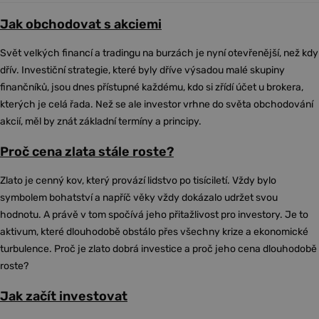
Jak obchodovat s akciemi
Svět velkých financí a tradingu na burzách je nyní otevřenější, než kdy
dřív. Investiční strategie, které byly dříve výsadou malé skupiny
finančníků, jsou dnes přístupné každému, kdo si zřídí účet u brokera,
kterých je celá řada. Než se ale investor vrhne do světa obchodování
akcií, měl by znát základní termíny a principy.
Proč cena zlata stále roste?
Zlato je cenný kov, který provází lidstvo po tisíciletí. Vždy bylo
symbolem bohatství a napříč věky vždy dokázalo udržet svou
hodnotu. A právě v tom spočívá jeho přitažlivost pro investory. Je to
aktivum, které dlouhodobě obstálo přes všechny krize a ekonomické
turbulence. Proč je zlato dobrá investice a proč jeho cena dlouhodobě
roste?
Jak začít investovat