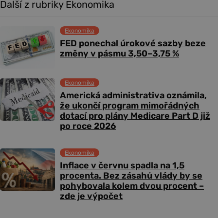
Další z rubriky Ekonomika
Ekonomika
FED ponechal úrokové sazby beze
změny v pásmu 3,50–3,75 %
Ekonomika
Americká administrativa oznámila,
že ukončí program mimořádných
dotací pro plány Medicare Part D již
po roce 2026
Ekonomika
Inflace v červnu spadla na 1,5
procenta. Bez zásahů vlády by se
pohybovala kolem dvou procent –
zde je výpočet