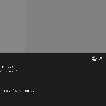
×
áním našich
vání souborů
CZECH
CZ
REKLAMA
FUNKČNÍ SOUBORY
kies