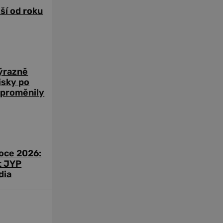
žší od roku
výrazně
zisky po
 proměnily
roce 2026:
t JYP
dia