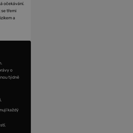
cká očekávání.
 se třemi
izikem a
m.
právy o
dnou týdně
,
nují každý
stí.