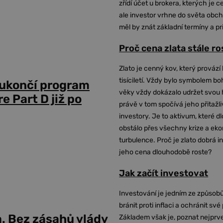
zřídí účet u brokera, kterých je c
ale investor vrhne do světa obch
měl by znát základní termíny a pr
Proč cena zlata stále r
Zlato je cenný kov, který provází 
tisíciletí. Vždy bylo symbolem bo
 ukončí program
věky vždy dokázalo udržet svou 
 Part D již po
právě v tom spočívá jeho přitažli
investory. Je to aktivum, které 
obstálo přes všechny krize a ek
turbulence. Proč je zlato dobrá i
jeho cena dlouhodobě roste?
Jak začít investovat
Investování je jedním ze způsobů
bránit proti inflaci a ochránit své
a. Bez zásahů vlády
Základem však je, poznat nejprv