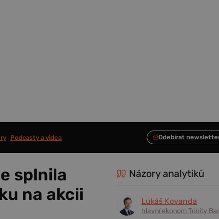
ry
Podcasty a videa
e splnila
Názory analytiků
u na akcii
Lukáš Kovanda
hlavní ekonom Trinity Ba