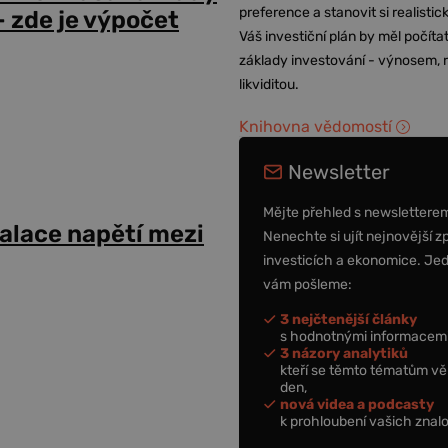
preference a stanovit si realisti
 zde je výpočet
Váš investiční plán by měl počítat
základy investování - výnosem, r
likviditou.
Knihovna vědomostí
Newsletter
Mějte přehled s newslettere
alace napětí mezi
Nenechte si ujít nejnovější z
investicích a ekonomice. Je
vám pošleme:
3 nejčtenější články
s hodnotnými informacemi
3 názory analytiků
kteří se těmto tématům vě
den,
nová videa a podcasty
k prohloubení vašich znalo