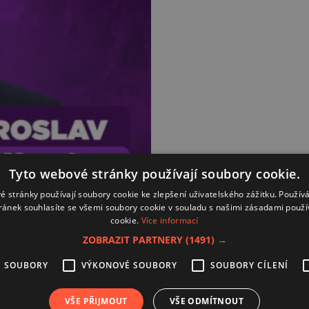
Tyto webové stránky používají soubory cookie.
é stránky používají soubory cookie ke zlepšení uživatelského zážitku. Použív
ránek souhlasíte se všemi soubory cookie v souladu s našimi zásadami použí
cookie.
Více informací
ZOBRAZIT PARTNERY
(1491) →
É SOUBORY
VÝKONOVÉ SOUBORY
SOUBORY CÍLENÍ
Kontakt
Zásady používání souborů coo
VŠE PŘIJMOUT
VŠE ODMÍTNOUT
Zpracování osobních údajů