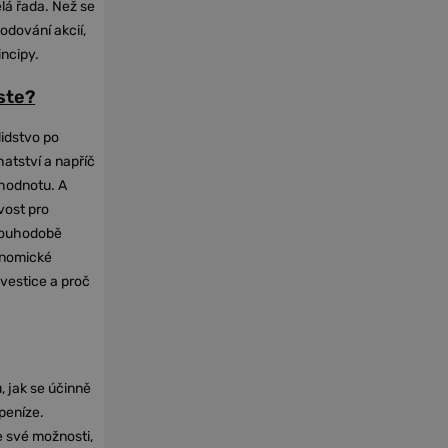
elá řada. Než se
odování akcií,
incipy.
oste?
lidstvo po
hatství a napříč
hodnotu. A
vost pro
dlouhodobě
onomické
nvestice a proč
, jak se účinně
 peníze.
e své možnosti,