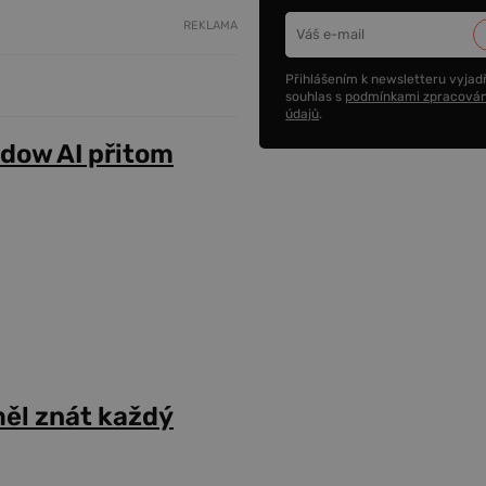
REKLAMA
Přihlášením k newsletteru vyjadř
souhlas s
podmínkami zpracován
údajů
.
adow AI přitom
ěl znát každý