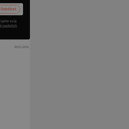
ujete svůj
í osobních
REKLAMA