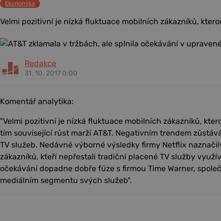
Ekonomika
Velmi pozitivní je nízká fluktuace mobilních zákazníků, kterou 
Redakce
31. 10. 2017 0:00
Komentář analytika:
"Velmi pozitivní je nízká fluktuace mobilních zákazníků, ktero
tím související růst marží AT&T. Negativním trendem zůstává
TV služeb. Nedávné výborné výsledky firmy Netflix naznačil
zákazníků, kteří nepřestali tradiční placené TV služby využí
očekávání dopadne dobře fúze s firmou Time Warner, společn
mediálním segmentu svých služeb".