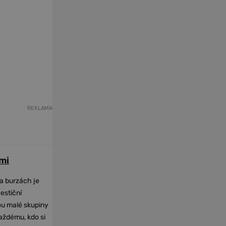
REKLAMA
mi
na burzách je
vestiční
dou malé skupiny
každému, kdo si