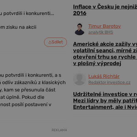
Inflace v Česku je nejni
2016
potvrdili i konkurenti...
Timur Barotov
analytik BHS
Sdílet
Americké akcie zažily 
volatilní seanci, mírné 
otevření trhu se rychle
v plošný výprodej
u potvrdili i konkurenti, a s
Lukáš Richtár
 odliv zákazníků z klasických
Redaktor investice.cz
y, kam se přesunula část
Udržitelné investice v 
vat úplně. Pokud dle
Mezi lídry by měly patři
ost posílí postavení v
Entertainment, ale i Nvi
REKLAMA