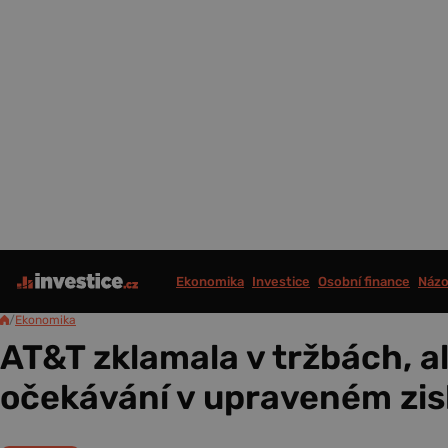
Ekonomika
Investice
Osobní finance
Názo
/
Ekonomika
AT&T zklamala v tržbách, al
očekávání v upraveném zisk