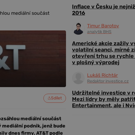
Inflace v Česku je nejni
2016
hlou mediální součást
Timur Barotov
analytik BHS
Americké akcie zažily 
volatilní seanci, mírné 
otevření trhu se rychle
v plošný výprodej
Lukáš Richtár
Redaktor investice.cz
Udržitelné investice v 
Sdílet
Mezi lídry by měly patři
Entertainment, ale i Nvi
ozsáhlou mediální součást
 mediální podnik, jenž bude
mily dnes firmy. AT&T podle