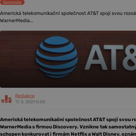
Ekonomika
Americká telekomunikační společnost AT&T spojí svou rozsá
WarnerMedia...
Redakce
17. 5. 2021 0:00
Americká telekomunikační společnost AT&T spojí svou r
WarnerMedia s firmou Discovery. Vznikne tak samostatný
schopen konkurovat i firmám Netflix a Walt Disney, ozná