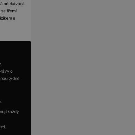
cká očekávání.
 se třemi
izikem a
m.
právy o
dnou týdně
,
nují každý
stí.