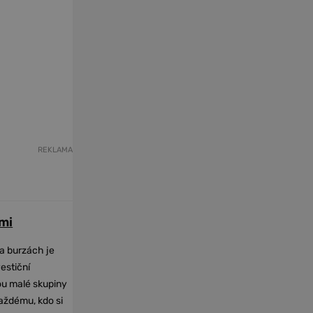
REKLAMA
mi
na burzách je
vestiční
dou malé skupiny
každému, kdo si