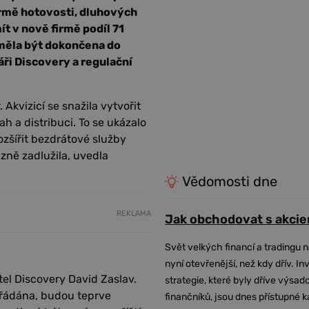
ormě hotovosti, dluhových
t v nově firmě podíl 71
 měla být dokončena do
náři Discovery a regulační
Akvizicí se snažila vytvořit
h a distribuci. To se ukázalo
ozšířit bezdrátové služby
zně zadlužila, uvedla
Vědomosti dne
REKLAMA
Jak obchodovat s akcie
Svět velkých financí a tradingu 
nyní otevřenější, než kdy dřív. In
tel Discovery David Zaslav.
strategie, které byly dříve výsa
ořádána, budou teprve
finančníků, jsou dnes přístupné 