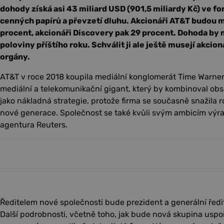
dohody získá asi 43 miliard USD (901,5 miliardy Kč) ve f
cenných papírů a převzetí dluhu. Akcionáři AT&T budou mí
procent, akcionáři Discovery pak 29 procent. Dohoda by
poloviny příštího roku. Schválit ji ale ještě musejí akcio
orgány.
AT&T v roce 2018 koupila mediální konglomerát Time Warner. 
mediální a telekomunikační gigant, který by kombinoval obsa
jako nákladná strategie, protože firma se současně snažila r
nové generace. Společnost se také kvůli svým ambicím výra
agentura Reuters.
Ředitelem nové společnosti bude prezident a generální ředi
Další podrobnosti, včetně toho, jak bude nová skupina usp