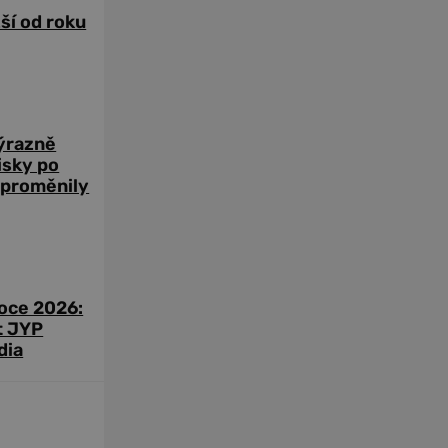
žší od roku
výrazně
zisky po
 proměnily
roce 2026:
t JYP
dia