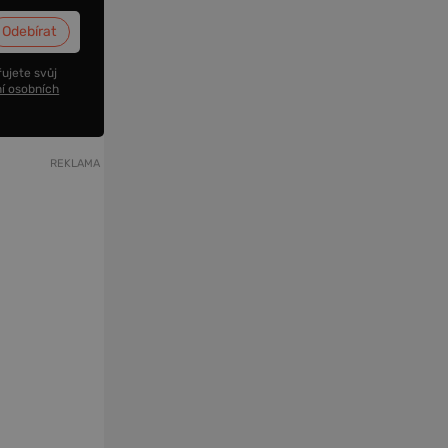
ujete svůj
í osobních
REKLAMA