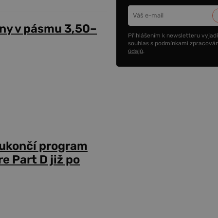
ny v pásmu 3,50–
Přihlášením k newsletteru vyjadř
souhlas s
podmínkami zpracován
údajů
.
 ukončí program
 Part D již po