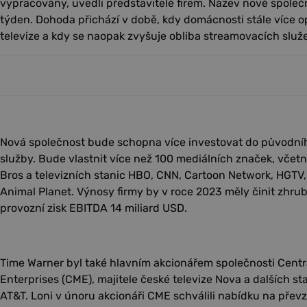
vypracovány, uvedli představitelé firem. Název nové společ
týden. Dohoda přichází v době, kdy domácnosti stále více op
televize a kdy se naopak zvyšuje obliba streamovacích služeb
Nová společnost bude schopna více investovat do původní
služby. Bude vlastnit více než 100 mediálních značek, včet
Bros a televizních stanic HBO, CNN, Cartoon Network, HGTV,
Animal Planet. Výnosy firmy by v roce 2023 měly činit zhru
provozní zisk EBITDA 14 miliard USD.
Time Warner byl také hlavním akcionářem společnosti Cent
Enterprises (CME), majitele české televize Nova a dalších sta
AT&T. Loni v únoru akcionáři CME schválili nabídku na převz