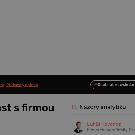
ry
Podcasty a videa
st s firmou
Názory analytiků
Lukáš Kovanda
hlavní ekonom Trinity Ba