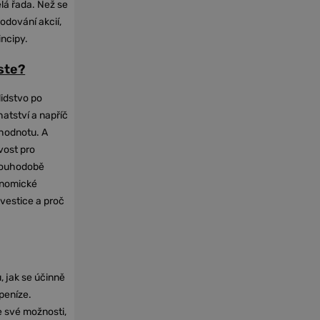
elá řada. Než se
odování akcií,
incipy.
oste?
lidstvo po
hatství a napříč
hodnotu. A
vost pro
dlouhodobě
onomické
nvestice a proč
, jak se účinně
 peníze.
e své možnosti,