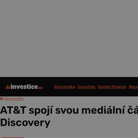
Ekonomika
Investice
Osobní finance
Názo
/
Ekonomika
AT&T spojí svou mediální čá
Discovery