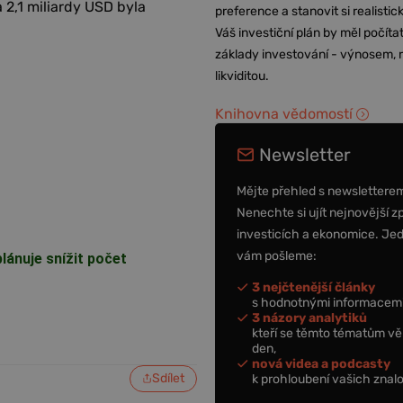
 2,1 miliardy USD byla
preference a stanovit si realisti
Váš investiční plán by měl počítat
základy investování - výnosem, r
likviditou.
Knihovna vědomostí
Newsletter
Mějte přehled s newslettere
Nenechte si ujít nejnovější z
investicích a ekonomice. Je
vám pošleme:
lánuje snížit počet
3 nejčtenější články
s hodnotnými informacemi
3 názory analytiků
kteří se těmto tématům vě
den,
nová videa a podcasty
Sdílet
k prohloubení vašich znalo