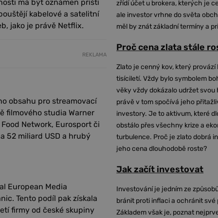
nosti má být oznámen příští
zřídí účet u brokera, kterých je c
ouštějí kabelové a satelitní
ale investor vrhne do světa obch
, jako je právě Netflix.
měl by znát základní termíny a pr
Proč cena zlata stále r
REKLAMA
Zlato je cenný kov, který provází 
tisíciletí. Vždy bylo symbolem bo
věky vždy dokázalo udržet svou 
ho obsahu pro streamovací
právě v tom spočívá jeho přitažli
ně filmového studia Warner
investory. Je to aktivum, které 
 Food Network, Eurosport či
obstálo přes všechny krize a ek
ba 52 miliard USD a hrubý
turbulence. Proč je zlato dobrá i
jeho cena dlouhodobě roste?
Jak začít investovat
ral European Media
Investování je jedním ze způsobů
nic. Tento podíl pak získala
bránit proti inflaci a ochránit své
etí firmy od české skupiny
Základem však je, poznat nejprv