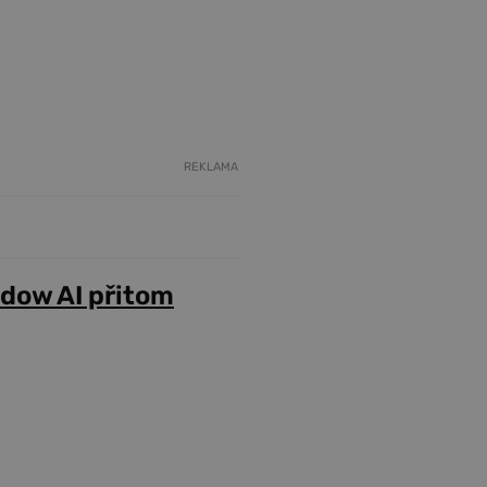
REKLAMA
adow AI přitom