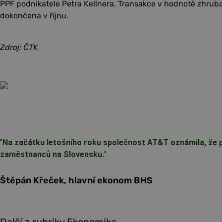
PPF podnikatele Petra Kellnera. Transakce v hodnotě zhruba
dokončena v říjnu.
Zdroj: ČTK
"
Na začátku letošního roku společnost AT&T oznámila, že p
zaměstnanců na Slovensku.
"
Štěpán Křeček, hlavní ekonom BHS
Další z rubriky Ekonomika