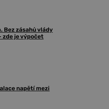
a. Bez zásahů vlády
 zde je výpočet
alace napětí mezi